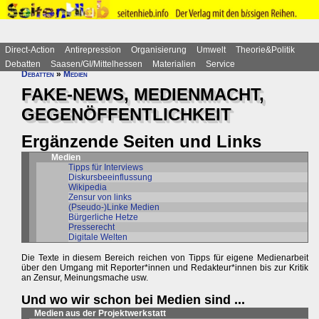
Direct-Action
Antirepression
Organisierung
Umwelt
Theorie&Politik
Debatten
Saasen/GI/Mittelhessen
Materialien
Service
Debatten
»
Medien
FAKE-NEWS, MEDIENMACHT,
GEGENÖFFENTLICHKEIT
Ergänzende Seiten und Links
Medien
Tipps für Interviews
Diskursbeeinflussung
Wikipedia
Zensur von links
(Pseudo-)Linke Medien
Bürgerliche Hetze
Presserecht
Digitale Welten
Die Texte in diesem Bereich reichen von Tipps für eigene Medienarbeit
über den Umgang mit Reporter*innen und Redakteur*innen bis zur Kritik
an Zensur, Meinungsmache usw.
Und wo wir schon bei Medien sind ...
Medien aus der Projektwerkstatt