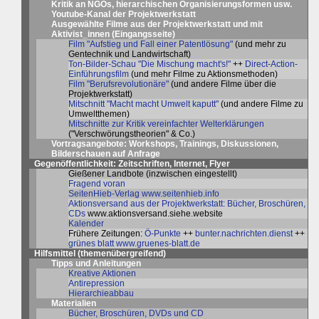
Kritik an NGOs, hierarchischen Organisierungsformen usw.
Youtube-Kanal der Projektwerkstatt
Ausgewählte Filme aus der Projektwerkstatt und mit
Aktivist_innen (
Eingangsseite
)
Film "Aufstieg und Fall einer Patentlösung"
(und mehr zu
Gentechnik und Landwirtschaft)
Ton-Bilder-Schau "Die Mischung macht's!"
++
Direct-Action-
Einführungsfilm
(und mehr Filme zu Aktionsmethoden)
Film "Berufsrevolutionäre"
(und andere Filme über die
Projektwerkstatt)
Mitschnitt "Macht macht Umwelt kaputt"
(und andere Filme zu
Umweltthemen)
Mitschnitte zur Kritik vereinfachter Welterklärungen
("Verschwörungstheorien" & Co.)
Vortragsangebote: Workshops, Trainings, Diskussionen,
Bilderschauen auf Anfrage
Gegenöffentlichkeit: Zeitschriften, Internet, Flyer
Gießener Landbote (inzwischen eingestellt)
Fragend voran
SeitenHieb-Verlag
www.seitenhieb.info
Aktionsversand aus der Projektwerkstatt: Bücher, Broschüren,
CDs
www.aktionsversand.siehe.website
Kalender
Frühere Zeitungen:
Ö-Punkte
++
bunter.nachrichten.dienst
++
grünes blatt
www.gruenes-blatt.de
Hilfsmittel (themenübergreifend)
Tipps und Anleitungen
Kreative Aktionen
Antirepression
Hierarchieabbau
Materialien
Bücher, Broschüren, DVDs und CD