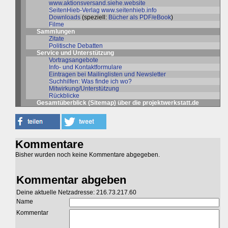
www.aktionsversand.siehe.website
SeitenHieb-Verlag
www.seitenhieb.info
Downloads
(speziell:
Bücher als PDF/eBook
)
Filme
Sammlungen
Zitate
Politische Debatten
Service und Unterstützung
Vortragsangebote
Info- und Kontaktformulare
Eintragen bei Mailinglisten und Newsletter
Suchhilfen: Was finde ich wo?
Mitwirkung/Unterstützung
Rückblicke
Gesamtüberblick (Sitemap)
über die
projektwerkstatt.de
Kommentare
Bisher wurden noch keine Kommentare abgegeben.
Kommentar abgeben
Deine aktuelle Netzadresse: 216.73.217.60
Name
Kommentar