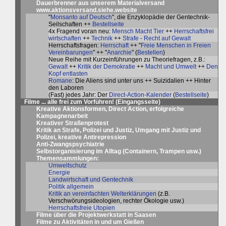
Dauerbrenner aus unserem
Materialversand
www.aktionsversand.siehe.website
"
Monsanto auf Deutsch
", die Enzyklopädie der Gentechnik-
Seilschaften ++
Bestellseite
4x Fragend voran neu:
Mensch Macht Tier
++
Herrschaftsfrei
wirtschaften
++
Technik
++
Strafe - Recht auf Gewalt
Herrschaftsfragen:
Herrschaft
++ "
Freie Menschen in Freien
Vereinbarungen
" ++ "
Anarchie
" (
Bestellen
)
Neue Reihe mit Kurzeinführungen zu Theoriefragen, z.B.:
Gewalt
++
Kritik der Demokratie
++
Macht und Umwelt
++
Den
Kopf entlasten
Romane
: Die Aliens sind unter uns ++ Suizidalien ++ Hinter
den Laboren
(Fast) jedes Jahr: Der
Direct-Action-Kalender
(
Bestellseite
)
Filme ... alle frei zum Vorführen! (
Eingangsseite
)
Kreative Aktionsformen, Direct Action, erfolgreiche
Kampagnenarbeit
Kreativer Straßenprotest
Kritik an Strafe, Polizei und Justiz, Umgang mit Justiz und
Polizei, kreative Antirepression
Anti-Zwangspsychiatrie
Selbstorganisierung im Alltag
(Containern, Trampen usw.)
Themensammlungen:
Umweltschutz
Energie
Landwirtschaft und Gentechnik
Politik allgemein
Kritik an vereinfachten Welterklärungen
(z.B.
Verschwörungsideologien, rechter Ökologie usw.)
Herrschaftsfreie Utopien
Filme über die Projektwerkstatt in Saasen
Filme zu Aktivitäten in und um Gießen