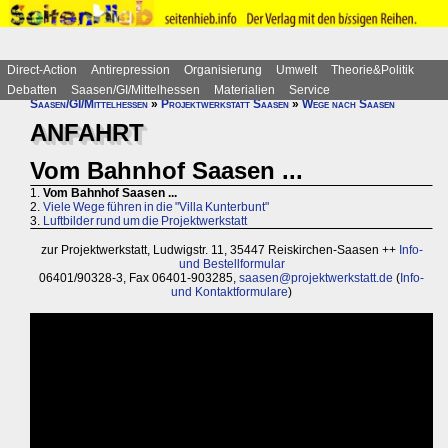
Direct-Action
Antirepression
Organisierung
Umwelt
Theorie&Politik
Debatten
Saasen/GI/Mittelhessen
Materialien
Service
Saasen/GI/Mittelhessen
»
Projektwerkstatt Saasen
»
Wege nach Saasen
ANFAHRT
Vom Bahnhof Saasen ...
1.
Vom Bahnhof Saasen ...
2.
Viele Wege führen in die "Villa Kunterbunt"
3.
Luftbilder rund um die Projektwerkstatt
zur Projektwerkstatt, Ludwigstr. 11, 35447 Reiskirchen-Saasen ++
Info-
und Bestellformular
06401/90328-3, Fax 06401-903285,
saasen@projektwerkstatt.de
(
Info-
und Kontaktformulare
)