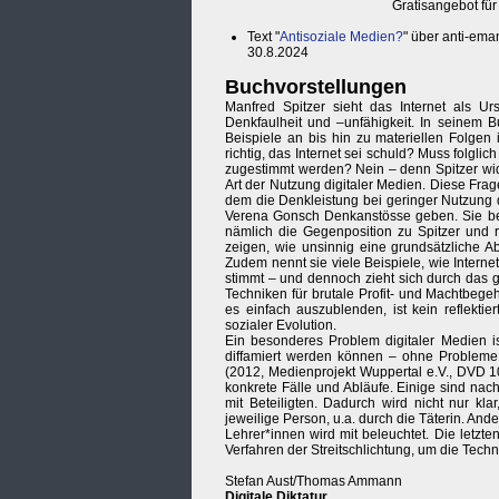
Gratisangebot für
Text "
Antisoziale Medien?
" über anti-ema
30.8.2024
Buchvorstellungen
Manfred Spitzer sieht das Internet als U
Denkfaulheit und –unfähigkeit. In seinem B
Beispiele an bis hin zu materiellen Folgen
richtig, das Internet sei schuld? Muss folgli
zugestimmt werden? Nein – denn Spitzer wide
Art der Nutzung digitaler Medien. Diese Frage 
dem die Denkleistung bei geringer Nutzung d
Verena Gonsch Denkanstösse geben. Sie bezie
nämlich die Gegenposition zu Spitzer und r
zeigen, wie unsinnig eine grundsätzliche 
Zudem nennt sie viele Beispiele, wie Intern
stimmt – und dennoch zieht sich durch das 
Techniken für brutale Profit- und Machtbegeh
es einfach auszublenden, ist kein reflektie
sozialer Evolution.
Ein besonderes Problem digitaler Medien is
diffamiert werden können – ohne Problem
(2012, Medienprojekt Wuppertal e.V., DVD 1
konkrete Fälle und Abläufe. Einige sind nac
mit Beteiligten. Dadurch wird nicht nur k
jeweilige Person, u.a. durch die Täterin. Ander
Lehrer*innen wird mit beleuchtet. Die letzt
Verfahren der Streitschlichtung, um die Tech
Stefan Aust/Thomas Ammann
Digitale Diktatur