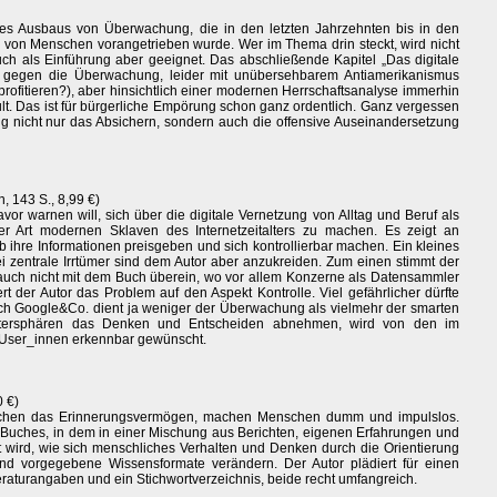
es Ausbaus von Überwachung, die in den letzten Jahrzehnten bis in den
s von Menschen vorangetrieben wurde. Wer im Thema drin steckt, wird nicht
uch als Einführung aber geeignet. Das abschließende Kapitel „Das digitale
st gegen die Überwachung, leider mit unübersehbarem Antiamerikanismus
rofitieren?), aber hinsichtlich einer modernen Herrschaftsanalyse immerhin
ult. Das ist für bürgerliche Empörung schon ganz ordentlich. Ganz vergessen
ng nicht nur das Absichern, sondern auch die offensive Auseinandersetzung
143 S., 8,99 €)
vor warnen will, sich über die digitale Vernetzung von Alltag und Beruf als
er Art modernen Sklaven des Internetzeitalters zu machen. Es zeigt an
 ihre Informationen preisgeben und sich kontrollierbar machen. Ein kleines
i zentrale Irrtümer sind dem Autor aber anzukreiden. Zum einen stimmt der
und auch nicht mit dem Buch überein, wo vor allem Konzerne als Datensammler
 der Autor das Problem auf den Aspekt Kontrolle. Viel gefährlicher dürfte
ch Google&Co. dient ja weniger der Überwachung als vielmehr der smarten
tersphären das Denken und Entscheiden abnehmen, wird von den im
User_innen erkennbar gewünscht.
0 €)
wächen das Erinnerungsvermögen, machen Menschen dumm und impulslos.
Buches, in dem in einer Mischung aus Berichten, eigenen Erfahrungen und
igt wird, wie sich menschliches Verhalten und Denken durch die Orientierung
nd vorgegebene Wissensformate verändern. Der Autor plädiert für einen
raturangaben und ein Stichwortverzeichnis, beide recht umfangreich.