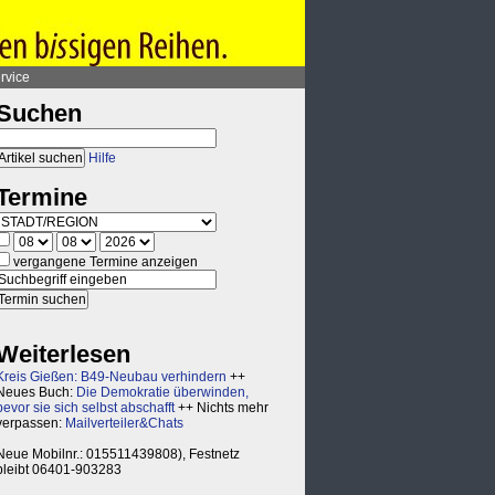
rvice
Suchen
Hilfe
Termine
vergangene Termine anzeigen
Weiterlesen
Kreis Gießen: B49-Neubau verhindern
++
Neues Buch:
Die Demokratie überwinden,
bevor sie sich selbst abschafft
++ Nichts mehr
verpassen:
Mailverteiler&Chats
Neue Mobilnr.: 015511439808), Festnetz
bleibt 06401-903283