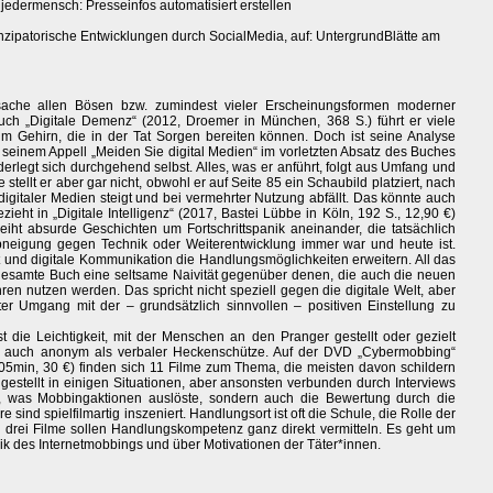
 jedermensch: Presseinfos automatisiert erstellen
nzipatorische Entwicklungen durch SocialMedia, auf: UntergrundBlätte am
rsache allen Bösen bzw. zumindest vieler Erscheinungsformen moderner
uch „Digitale Demenz“ (2012, Droemer in München, 368 S.) führt er viele
 im Gehirn, die in der Tat Sorgen bereiten können. Doch ist seine Analyse
ch seinem Appell „Meiden Sie digital Medien“ im vorletzten Absatz des Buches
rlegt sich durchgehend selbst. Alles, was er anführt, folgt aus Umfang und
stellt er aber gar nicht, obwohl er auf Seite 85 ein Schaubild platziert, nach
igitaler Medien steigt und bei vermehrter Nutzung abfällt. Das könnte auch
ht in „Digitale Intelligenz“ (2017, Bastei Lübbe in Köln, 192 S., 12,90 €)
eiht absurde Geschichten um Fortschrittspanik aneinander, die tatsächlich
Abneigung gegen Technik oder Weiterentwicklung immer war und heute ist.
et und digitale Kommunikation die Handlungsmöglichkeiten erweitern. All das
gesamte Buch eine seltsame Naivität gegenüber denen, die auch die neuen
ren nutzen werden. Das spricht nicht speziell gegen die digitale Welt, aber
rter Umgang mit der – grundsätzlich sinnvollen – positiven Einstellung zu
t die Leichtigkeit, mit der Menschen an den Pranger gestellt oder gezielt
e auch anonym als verbaler Heckenschütze. Auf der DVD „Cybermobbing“
05min, 30 €) finden sich 11 Filme zum Thema, die meisten davon schildern
hgestellt in einigen Situationen, aber ansonsten verbunden durch Interviews
lar, was Mobbingaktionen auslöste, sondern auch die Bewertung durch die
e sind spielfilmartig inszeniert. Handlungsort ist oft die Schule, die Rolle der
en drei Filme sollen Handlungskompetenz ganz direkt vermitteln. Es geht um
nik des Internetmobbings und über Motivationen der Täter*innen.