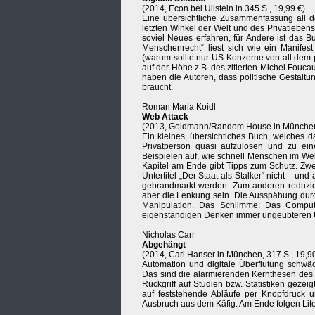
(2014, Econ bei Ullstein in 345 S., 19,99 €)
Eine übersichtliche Zusammenfassung all d
letzten Winkel der Welt und des Privatleben
soviel Neues erfahren, für Andere ist das B
Menschenrecht“ liest sich wie ein Manife
(warum sollte nur US-Konzerne von all dem p
auf der Höhe z.B. des zitierten Michel Fouca
haben die Autoren, dass politische Gestaltu
braucht.
Roman Maria Koidl
Web Attack
(2013, Goldmann/Random House in München, 
Ein kleines, übersichtlches Buch, welches da
Privatperson quasi aufzulösen und zu ein
Beispielen auf, wie schnell Menschen im Web
Kapitel am Ende gibt Tipps zum Schutz. Zwe
Untertitel „Der Staat als Stalker“ nicht – 
gebrandmarkt werden. Zum anderen reduziert
aber die Lenkung sein. Die Ausspähung dur
Manipulation. Das Schlimme: Das Compu
eigenständigen Denken immer ungeübteren 
Nicholas Carr
Abgehängt
(2014, Carl Hanser in München, 317 S., 19,9
Automation und digitale Überflutung sch
Das sind die alarmierenden Kernthesen des 
Rückgriff auf Studien bzw. Statistiken geze
auf feststehende Abläufe per Knopfdruck u
Ausbruch aus dem Käfig. Am Ende folgen Lite