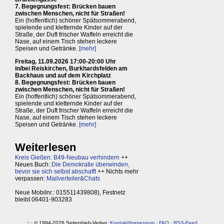
7. Begegnungsfest: Brücken bauen
zwischen Menschen, nicht für Straßen!
Ein (hoffentlich) schöner Spätsommerabend,
spielende und kletternde Kinder auf der
Straße, der Duft frischer Waffeln erreicht die
Nase, auf einem Tisch stehen leckere
Speisen und Getränke.
[mehr]
Freitag, 11.09.2026 17:00-20:00 Uhr
in/bei Reiskirchen, Burkhardsfelden am
Backhaus und auf dem Kirchplatz
8. Begegnungsfest: Brücken bauen
zwischen Menschen, nicht für Straßen!
Ein (hoffentlich) schöner Spätsommerabend,
spielende und kletternde Kinder auf der
Straße, der Duft frischer Waffeln erreicht die
Nase, auf einem Tisch stehen leckere
Speisen und Getränke.
[mehr]
Weiterlesen
Kreis Gießen: B49-Neubau verhindern
++
Neues Buch:
Die Demokratie überwinden,
bevor sie sich selbst abschafft
++ Nichts mehr
verpassen:
Mailverteiler&Chats
Neue Mobilnr.: 015511439808), Festnetz
bleibt 06401-903283
↑
· © 1994-2026 Seitenhieb-Verlag·
Kontakt
/
Impressum
·
FAQ
·
RSS-Feed