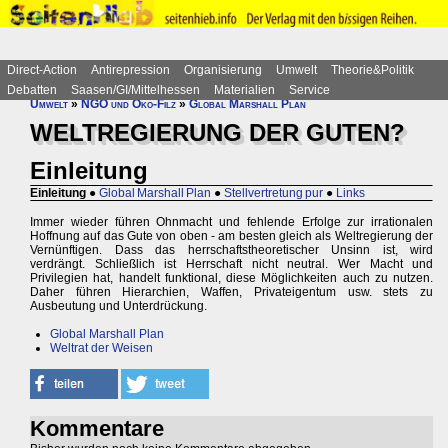
Direct-Action
Antirepression
Organisierung
Umwelt
Theorie&Politik
Debatten
Saasen/GI/Mittelhessen
Materialien
Service
Umwelt
»
NGO und Öko-Filz
»
Global Marshall Plan
WELTREGIERUNG DER GUTEN?
Einleitung
Einleitung
●
Global Marshall Plan
●
Stellvertretung pur
●
Links
Immer wieder führen Ohnmacht und fehlende Erfolge zur irrationalen
Hoffnung auf das Gute von oben - am besten gleich als Weltregierung der
Vernünftigen. Dass das herrschaftstheoretischer Unsinn ist, wird
verdrängt. Schließlich ist Herrschaft nicht neutral. Wer Macht und
Privilegien hat, handelt funktional, diese Möglichkeiten auch zu nutzen.
Daher führen Hierarchien, Waffen, Privateigentum usw. stets zu
Ausbeutung und Unterdrückung.
Global Marshall Plan
Weltrat der Weisen
Kommentare