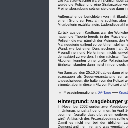
Die Karstadt-Wächter waren sichtlich überra
wurde die Polizei und eine Strafanzeige ver
Freiheitsberaubung setzten sie diese dann in 
Außenstehende berichteten von mit Blaulic
einem Grund zur Festnahme suchten, aber k
Mitarbeiterin erzählte, nein, Ladendiebstahl w
Zurück aus dem Kaufhaus war der Workshop "
hatten die Theorie bereits in der Praxis er
Polizei - die war nämlich der Meinung, den V
Mal neugierig gaffend vorbeifuhren, stellten
Wand, wie bei einer Durchsuchung halt. Das
FreundInnen und HelferInnen nichts unwohle
demaskiert zu werden. In den nächsten Tage
Aktionen konnten ohne große Polizeipräs
Einheiten standen dann meist in irgendwelch
Am Samstag, den 25.10.03 gab es dann ein
sozusagen als Gegenveranstaltung zur gr
totgeschwiegen; die hatten von der Polizei w
stimmte, aber in diesem Filz von Polizei und 
Presseinformationen:
DA-Tage
+++
Knast
Hintergrund: Magdeburger §
Im November 2002 wurden zwei Magdeburger
in Untersuchungshaft genommen. Im April 200
beginnen (parallel dazu gibt es ein weiter
wird). Anlässlich des Prozessbeginns sollt
Damit es nicht nur bei der üblichen Lat
DemonstrantInnen niemand was vermittelt be