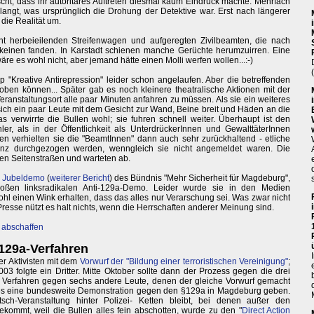
scht, dass ihr autoritäres Auftreten diesmal kaum Eindruck machte. Mehrfach
langt, was ursprünglich die Drohung der Detektive war. Erst nach längerer
die Realität um.
ht herbeieilenden Streifenwagen und aufgeregten Zivilbeamten, die nach
einen fanden. In Karstadt schienen manche Gerüchte herumzuirren. Eine
äre es wohl nicht, aber jemand hätte einen Molli werfen wollen...:-)
Kreative Antirepression" leider schon angelaufen. Aber die betreffenden
proben können... Später gab es noch kleinere theatralische Aktionen mit der
eranstaltungsort alle paar Minuten anfahren zu müssen. Als sie ein weiteres
 sich ein paar Leute mit dem Gesicht zur Wand, Beine breit und Häden an die
 verwirrte die Bullen wohl; sie fuhren schnell weiter. Überhaupt ist den
r, als in der Öffentlichkeit als UnterdrückerInnen und GewalttäterInnen
n verhielten sie die "BeamtInnen" dann auch sehr zurückhaltend - etliche
enz durchgezogen werden, wenngleich sie nicht angemeldet waren. Die
en Seitenstraßen und warteten ab.
e
Jubeldemo
(
weiterer Bericht
) des Bündnis "Mehr Sicherheit für Magdeburg",
oßen linksradikalen Anti-129a-Demo. Leider wurde sie in den Medien
ohl einen Wink erhalten, dass das alles nur Verarschung sei. Was zwar nicht
Presse nützt es halt nichts, wenn die Herrschaften anderer Meinung sind.
 abschaffen
129a-Verfahren
 Aktivisten mit dem
Vorwurf der "Bildung einer terroristischen Vereinigung"
;
3 folgte ein Dritter. Mitte Oktober sollte dann der Prozess gegen die drei
es Verfahren gegen sechs andere Leute, denen der gleiche Vorwurf gemacht
e es eine bundesweite Demonstration gegen den §129a in Magdeburg geben.
sch-Veranstaltung hinter Polizei- Ketten bleibt, bei denen außer den
kommt, weil die Bullen alles fein abschotten, wurde zu den "
Direct Action