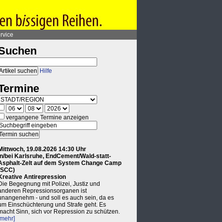
rvice
Suchen
Hilfe
Termine
vergangene Termine anzeigen
Mittwoch, 19.08.2026 14:30 Uhr
in/bei Karlsruhe, EndCement/Wald-statt-
Asphalt-Zelt auf dem System Change Camp
(SCC)
Kreative Antirepression
Die Begegnung mit Polizei, Justiz und
anderen Repressionsorganen ist
unangenehm - und soll es auch sein, da es
um Einschüchterung und Strafe geht. Es
macht Sinn, sich vor Repression zu schützen.
[mehr]