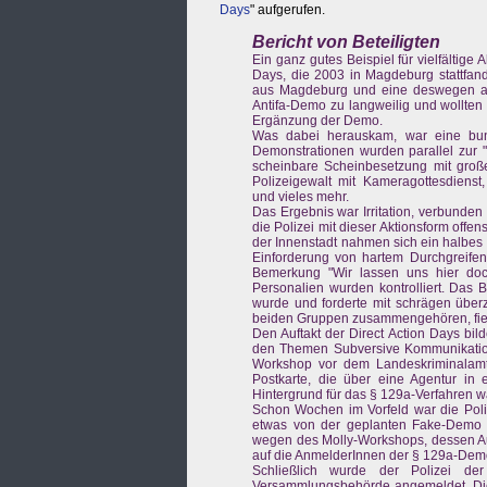
Days
" aufgerufen.
Bericht von Beteiligten
Ein ganz gutes Beispiel für vielfältige
Days, die 2003 in Magdeburg stattfan
aus Magdeburg und eine deswegen an
Antifa-Demo zu langweilig und wollten d
Ergänzung der Demo.
Was dabei herauskam, war eine bun
Demonstrationen wurden parallel zur 
scheinbare Scheinbesetzung mit große
Polizeigewalt mit Kameragottesdienst, 
und vieles mehr.
Das Ergebnis war Irritation, verbunde
die Polizei mit dieser Aktionsform offe
der Innenstadt nahmen sich ein halbes 
Einforderung von hartem Durchgreifen
Bemerkung "Wir lassen uns hier doch
Personalien wurden kontrolliert. Das BM
wurde und forderte mit schrägen überz
beiden Gruppen zusammengehören, fiel
Den Auftakt der Direct Action Days bil
den Themen Subversive Kommunikation 
Workshop vor dem Landeskriminalamt
Postkarte, die über eine Agentur in 
Hintergrund für das § 129a-Verfahren w
Schon Wochen im Vorfeld war die Poli
etwas von der geplanten Fake-Demo 
wegen des Molly-Workshops, dessen Au
auf die AnmelderInnen der § 129a-De
Schließlich wurde der Polizei d
Versammlungsbehörde angemeldet. Die 