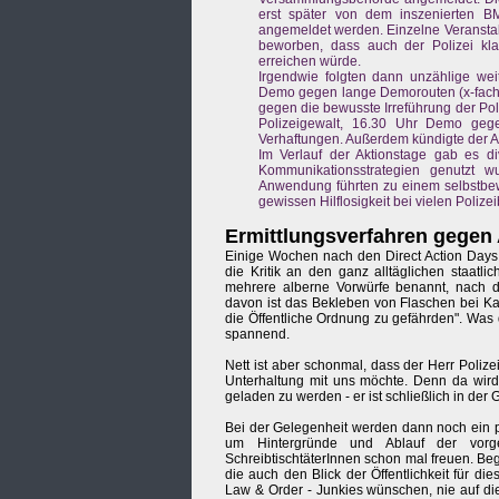
erst später von dem inszenierten 
angemeldet werden. Einzelne Veranstal
beworben, dass auch der Polizei kl
erreichen würde.
Irgendwie folgten dann unzählige we
Demo gegen lange Demorouten (x-fach 
gegen die bewusste Irreführung der Po
Polizeigewalt, 16.30 Uhr Demo ge
Verhaftungen. Außerdem kündigte der
Im Verlauf der Aktionstage gab es di
Kommunikationsstrategien genutzt 
Anwendung führten zu einem selbstbew
gewissen Hilflosigkeit bei vielen Poliz
Ermittlungsverfahren gegen 
Einige Wochen nach den Direct Action Days h
die Kritik an den ganz alltäglichen staatl
mehrere alberne Vorwürfe benannt, nach de
davon ist das Bekleben von Flaschen bei Kar
die Öffentliche Ordnung zu gefährden". Was 
spannend.
Nett ist aber schonmal, dass der Herr Polize
Unterhaltung mit uns möchte. Denn da wir
geladen zu werden - er ist schließlich in der
Bei der Gelegenheit werden dann noch ein 
um Hintergründe und Ablauf der vorge
SchreibtischtäterInnen schon mal freuen. Be
die auch den Blick der Öffentlichkeit für d
Law & Order - Junkies wünschen, nie auf d