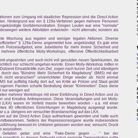
 Aktionen zum Umgang mit staatlicher Repression sind die Direct Action
den. Hintergrund war ein § 129a-Verfahren gegen mehrere Personen
gekündigte Großdemonstration. Einigen Leuten war eine "normale"
eswegen weitere Aktivitäten entwickeln - nicht alternativ, sondern als
te Mischung aus legalen und weniger legalen Aktionen. Diverse
"offiziellen" § 129a-Demo angemeldet bzw. angekündigt. Es gab eine
m Polizeiaufgebot, eine Jubeldemo für mehr Innere Sicherheit und
mehrere öffentliche Molly-Workshops, offensive Öffentlichkeitsarbeit
n mit ungeahnten und auch nicht voll genutzten neuen Spielräumen, da
nsichtlich nur schlecht umgehen konnte. Einen Molly-Workshop mitten in
Dutzend Einsatzkräfte zum Ziel, zogen nach kurzer Zeit und ständigem
 durch das "Bündnis Mehr Sicherheit für Magdeburg" (BMS) mit der
 nicht verarschen!" unverrichteter Dinge wieder ab. Nicht einmal
S trat auffällig häufig dort auf, wo Kritik an Polizei und Staat geübt
ogenen Parolen scharfe Bestrafung dieser "Kriminellen". Dass diese
 nur wenigen auf.
deten mehrere Workshops mit einer Einführung in Direct Action und zu
und Kreative Antirepression. Diese Veranstaltungen und ein Molly-
 (LKA) waren im Vorfeld massiv beworben worden - u.a. mit einer
etwa 80 öffentlichen Einrichtungen in Magdeburg ausgelegt wurde.
ar u.a. übrigens ein versuchter Brandanschlag auf das LKA.
zei auf die Direct Action Days aufmerksam geworden und hatte auch
mitbekommen. Seitens der Repressionsorgane wurde insbesondere
sführung bewusst im Unklaren gelassen worden war, versucht, Druck
mo auszuüben.
er Gefallen getan und eine "Fake-Demo gegen ... " bei der
eigentlich zu diesem Zeitpunkt schon geplante Demonstration sollte