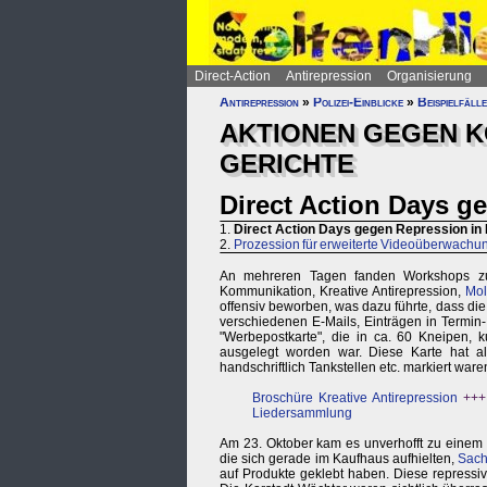
Direct-Action
Antirepression
Organisierung
Antirepression
»
Polizei-Einblicke
»
Beispielfälle
AKTIONEN GEGEN K
GERICHTE
Direct Action Days 
1.
Direct Action Days gegen Repression i
2.
Prozession für erweiterte Videoüberwachu
An mehreren Tagen fanden Workshops zu T
Kommunikation, Kreative Antirepression,
Mol
offensiv beworben, was dazu führte, dass di
verschiedenen E-Mails, Einträgen in Termin-
"Werbepostkarte", die in ca. 60 Kneipen, 
ausgelegt worden war. Diese Karte hat a
handschriftlich Tankstellen etc. markiert waren
Broschüre Kreative Antirepression
++
Liedersammlung
Am 23. Oktober kam es unverhofft zu einem Tr
die sich gerade im Kaufhaus aufhielten,
Sach
auf Produkte geklebt haben. Diese repressive