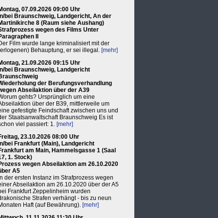
Montag, 07.09.2026 09:00 Uhr
in/bei Braunschweig, Landgericht, An der
Martinikirche 8 (Raum siehe Aushang)
Strafprozess wegen des Films Unter
Paragraphen II
Der Film wurde lange kriminalisiert mit der
(erlogenen) Behauptung, er sei illegal.
[mehr]
Montag, 21.09.2026 09:15 Uhr
in/bei Braunschweig, Landgericht
Braunschweig
Wiederholung der Berufungsverhandlung
wegen Abseilaktion über der A39
Worum gehts? Ursprünglich um eine
Abseilaktion über der B39, mittlerweile um
eine gefestigte Feindschaft zwischen uns und
der Staatsanwaltschaft Braunschweig Es ist
schon viel passiert: 1.
[mehr]
Freitag, 23.10.2026 08:00 Uhr
in/bei Frankfurt (Main), Landgericht
Frankfurt am Main, Hammelsgasse 1 (Saal
17, 1. Stock)
Prozess wegen Abseilaktion am 26.10.2020
über A5
In der ersten Instanz im Strafprozess wegen
einer Abseilaktion am 26.10.2020 über der A5
bei Frankfurt Zeppelinheim wurden
drakonische Strafen verhängt - bis zu neun
Monaten Haft (auf Bewährung).
[mehr]
Mittwoch, 11.11.2026 11:30 Uhr