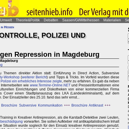
Umwelt
Theorie&Politik
Debatten
Saasen/GI/Mittelhessen
Materialien
Se
 in Hessen
ONTROLLE, POLIZEI UND
gegen Repression in Magdeburg
n Magdeburg
ng
hemen direkter Aktion statt: Einführung in Direct Action, Subversive
ly-Workshop
(
weiterer Bericht
) und Tipps & Tricks. Im Vorfeld wurden diese
e
Polizei ein erhebliches Interesse zeigte
, mehr zu erfahren. Es gab da neben
 Internetseiten wie
www.Termine-Online.NET
und Presseinformationen eine
kulturellen Einrichtungen und Diskotheken von einer kommerziellen Firma
ls Cover einen Stadtplanauszug des LKA (Landeskriminalamt), auf dem
. Der Einsatzleiter des 25.10. fand das sehr ernst...
+
Broschüre Subversive Kommunikation
+++
Broschüre Antiknast
+++
aining in Kreativer Antirepression, als die Karstadt-Detektive zwei Leuten,
beschädigung
vorwarfen. Sie sollen Aufkleber mit antikapitalistischem Inhalt
 Situation wurde sogleich für den Einsatz kreativer Antirepression genutzt.