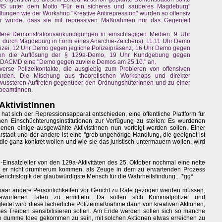
BMS unter dem Motto "Für ein sicheres und sauberes Magdeburg"
tungen wie der Workshop "Kreative Antirepression" wurden so offensiv
ar wurde, dass sie mit repressiven Maßnahmen nur das Gegenteil
itere Demonstrationsankündigungen in einschlägigen Medien: 9 Uhr
durch Magdeburg in Form eines Anarchie-Zeichens), 11.11 Uhr Demo
lizei, 12 Uhr Demo gegen jegliche Polizeipräsenz, 16 Uhr Demo gegen
gen die Auflösung der § 129a-Demo, 19 Uhr Kundgebung gegen
 ADACMD eine "Demo gegen zuviele Demos am 25.10." an.
verse Polizeikontakte, die ausgiebig zum Probieren von offensiven
wurden. Die Mischung aus theoretischen Workshops und direkter
ussteren Auftreten gegenüber den OrdnungshüterInnen und zu einer
eibeamtInnen.
AktivistInnen
at sich der Repressionsapparat entschieden, eine öffentliche Plattform für
ichen Einschüchterungsinstitutionen zur Verfügung zu stellen: Es wurdenen
nen einige ausgewählte AktivistInnen nun verfolgt werden sollen. Einer
stadt und der andere ist eine "grob ungehörige Handlung, die geeignet ist
die ganz konkret wollen und wie sie das juristisch untermauern wollen, wird
i-Einsatzleiter von den 129a-Aktivitäten des 25. Oktober nochmal eine nette
d er nicht drumherum kommen, als Zeuge in dem zu erwartenden Prozess
 Gerichtslogik der glaubwürdigste Mensch für die Wahrheitsfindung... *gg*
paar andere Persönlichkeiten vor Gericht zu Rate gezogen werden müssen,
worfenen Taten zu ermitteln. Da sollen sich Kriminalpolizei und
gleitet wird diese lächerliche Polizeimaßnahme dann von kreativen Aktionen,
ieses Treiben sensibilisieren sollen. Am Ende werden sollen sich so manche
ie dumme Idee gekommen zu sein, mit solchen Aktionen etwas erreichen zu