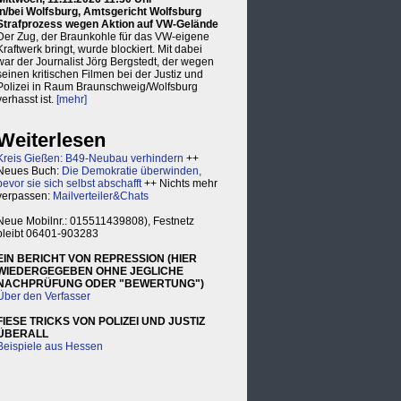
in/bei Wolfsburg, Amtsgericht Wolfsburg
Strafprozess wegen Aktion auf VW-Gelände
Der Zug, der Braunkohle für das VW-eigene
Kraftwerk bringt, wurde blockiert. Mit dabei
war der Journalist Jörg Bergstedt, der wegen
seinen kritischen Filmen bei der Justiz und
Polizei in Raum Braunschweig/Wolfsburg
verhasst ist.
[mehr]
Weiterlesen
Kreis Gießen: B49-Neubau verhindern
++
Neues Buch:
Die Demokratie überwinden,
bevor sie sich selbst abschafft
++ Nichts mehr
verpassen:
Mailverteiler&Chats
Neue Mobilnr.: 015511439808), Festnetz
bleibt 06401-903283
EIN BERICHT VON REPRESSION (HIER
WIEDERGEGEBEN OHNE JEGLICHE
NACHPRÜFUNG ODER "BEWERTUNG")
Über den Verfasser
FIESE TRICKS VON POLIZEI UND JUSTIZ
ÜBERALL
Beispiele aus Hessen