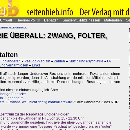
Umwelt
Theorie&Politik
Debatten
Saasen/GI/Mittelhessen
Materialien
Se
atriefälle überall
IE ÜBERALL: ZWANG, FOLTER,
talten
O und anderen
●
Pseudo-Medizin
●
Zahlen
●
Suizid und Psychiatrie
●
O-
und Verharmlosen
●
Links
lraff nach langer Undercover-Recherche in mehreren Psychiatrien einen
nnte gezeigt werden, denn die Ausstrahlung wurde mit allen Mitteln bekämpft -
ätten mehrmals zur Hilfe, auch mit Durchsuchungen, Beschlagnahme von
ind nicht so einfach zugänglich. Aber ...
herige Einblicke
g in Jugendheim
e Zustände, weil nicht richtig kontrolliert wird?
", auf: Panorama 3 des NDR
Zentrum zu der Reportage und den Folgen
er 14- bis 49-Jährigen in RTL von 20.15 - 22.30 Uhr
en und Jugendhilfe gesehen. Inklusive der über-50-Jährigen sahen die
r wurde wie immer eine "bessere Psychiatrie" beschworen, ein "guter"