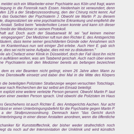
 meldet sich ein Mitarbeiter einer Psychiatrie aus Köln und fragt, wann
Verlegung in die Forensik nach Essen. Heidenhain ist verwundert, denn
fen 126 a der Strafprozessordnung, den der Chirurg nicht kennt. Auf
 das Gutachten der Psychiaterin J. Obwohl sie Martin P. zu diesem
e, diagnostiziert sie eine psychiatrische Erkrankung und empfiehlt die
 Anstalt. Selbst beim "wiederholten Lesen konnte und kann ich dieser
schreibt der Mediziner in seinem Protokoll.
chaft auf. Doch auch der Staatsanwalt M. sei "auf keinen meiner
 eingegangen". Der Mediziner ruft nun den Richter E. des Amtsgerichts
erläutern, dass keine seiner geschilderten Gründe oder Annahmen sich
r im Krankenhaus nun seit einiger Zeit erlebe. Auch Herr E. gab sich
, dies sei nicht seine Aufgabe, dies mit mir zu diskutieren."
le als Chefarzt einer Klinik in Düsseldorf, doch der Fall lässt ihn nicht
rden aufklären wollen, was am Tatabend geschah. Auch nach über einem
ine Psychiaterin soll den Mediziner bereits als befangen bezeichnet
ei dem es vier Beamten nicht gelingt, einen 26 Jahre alten Mann zu
ine Dienstwaffe einsetzt und dabei drei Mal in die Mitte des Körpers
die beteiligten Polizisten Strafanzeige wegen versuchten Totschlags.
war nach Recherchen der taz selbst am Einsatz beteiligt.
n explizit eine weitere verletzte Person genannt. Obwohl Martin P. laut
e von einer zweiten Person sprach. Und obwohl die Polizisten im Haus
des Geschehens ist auch Richter E. des Amtsgerichts Aachen. Nur acht
ässt er einen Unterbringungsbefehl für die Psychiatrie gegen Martin P.
 a der Strafprozessordnung. Demnach kann "das Gericht durch
Unterbringung in einer dieser Anstalten anordnen, wenn die öffentliche
chaniker für Kunststofftechnik, der bisher weder strafrechtlich noch
liegt da noch auf der Intensivstation der Uniklinik und wird künstlich