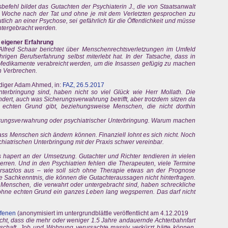
efehl bildet das Gutachten der Psychiaterin J., die von Staatsanwalt
 Woche nach der Tat und ohne je mit dem Verletzten gesprochen zu
utlich an einer Psychose, sei gefährlich für die Öffentlichkeit und müsse
untergebracht werden.
eigener Erfahrung
lfred Schaar berichtet über Menschenrechtsverletzungen im Umfeld
ährigen Berufserfahrung selbst miterlebt hat. In der Tatsache, dass in
 Medikamente verabreicht werden, um die Insassen gefügig zu machen
in Verbrechen.
idiger Adam Ahmed, in:
FAZ, 26.5.2017
nterbringung sind, haben nicht so viel Glück wie Herr Mollath. Die
ndert, auch was Sicherungsverwahrung betrifft, aber trotzdem sitzen da
 echten Grund gibt, beziehungsweise Menschen, die nicht dorthin
herungsverwahrung oder psychiatrischer Unterbringung. Warum machen
ass Menschen sich ändern können. Finanziell lohnt es sich nicht. Noch
chiatrischen Unterbringung mit der Praxis schwer vereinbar.
es hapert an der Umsetzung. Gutachter und Richter tendieren in vielen
rren. Und in den Psychiatrien fehlen die Therapeuten, viele Termine
rsatzlos aus – wie soll sich ohne Therapie etwas an der Prognose
e Sachkenntnis, die können die Gutachteraussagen nicht hinterfragen.
e Menschen, die verwahrt oder untergebracht sind, haben schreckliche
ohne echten Grund ein ganzes Leben lang wegsperren. Das darf nicht
ffenen
(anonymisiert im untergrundblättle veröffentlicht am 4.12.2019
icht, dass die mehr oder weniger 1.5 Jahre andauernde Achterbahnfart
rschaft, Job und Wohnung verursachte massiv verkürzt hätte können,