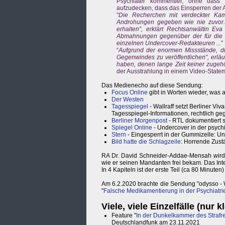
Psychiater kommentier, ohne dass 
aufzudecken, dass das Einsperren der A
"
Die Recherchen mit verdeckter Kame
Androhungen gegeben wie nie zuvor. 
erhalten”, erklärt Rechtsanwältin Ev
Abmahnungen gegenüber der für die 
einzelnen Undercover-Redakteuren ...
”
“
Aufgrund der enormen Missstände, die
Gegenwindes zu veröffentlichen”, erläu
haben, denen lange Zeit keiner zugehö
der Ausstrahlung in einem Video-Stateme
Das Medienecho auf diese Sendung:
Focus Online
gibt in Worten wieder, was
Der Westen
Tagesspiegel
- Wallraff setzt Berliner Vi
Tagesspiegel-Informationen, rechtlich g
Berliner Morgenpost
- RTL dokumentiert s
Spiegel Online
- Undercover in der psychi
Stern
- Eingesperrt in der Gummizelle: U
Bild hatte die Schlagzeile
: Horrende Zustä
RA Dr. David Schneider-Addae-Mensah wird 
wie er seinen Mandanten frei bekam. Das Inte
In 4 Kapiteln ist der erste Teil (ca 80 Minute
Am 6.2.2020 brachte die Sendung "odysso - W
"
Falsche Medikamentierung in der Psychiatri
Viele, viele Einzelfälle (nur 
Feature "
In der Dunkelkammer des Strafre
Deutschlandfunk am 23.11.2021