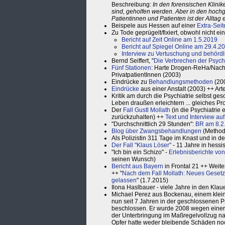
Beschreibung:
In den forensischen Klinik
sind, geholfen werden. Aber in den hochge
Patientinnen und Patienten ist der Allta
Beispele aus Hessen auf einer
Extra-Seit
Zu Tode geprügelt/fixiert, obwohl nicht 
Bericht auf Zeit Online am 1.5.2019
Bericht auf Spiegel Online am 29.4.2
Interview zu Vertuschung und behördl
Bernd Seiffert, "
Die Verbrechen der Psychi
Fünf Stationen
: Harte Drogen-ReHa/Nachb
PrivatpatientInnen (2003)
Eindrücke zu
Behandlungsmethoden
(20
Eindrücke
aus einer Anstalt (2003) ++ Ar
Kritik am durch die Psychiatrie selbst ge
Leben draußen erleichtern ... gleiches P
Der
Fall Gustl Mollath
(in die Psychiatrie
zurückzuhalten) ++
Text und Interview auf
"Durchschnittlich 29 Stunden":
BR am 8.2
Blog über Zwangsbehandlungen
(Methode
Als Polizistin 311 Tage im Knast und in de
Der Fall "Klaus Löser"
- 11 Jahre in hessis
"Ich bin ein Schizo" -
Erlebnisberichte von
seinen Wunsch)
Bericht aus Bayern
in Frontal 21 ++ Weite
++ "
Nach dem Fall Mollath: Neues Gesetz
gelassen
" (1.7.2015)
Ilona Haslbauer - viele Jahre in den Klau
Michael Perez aus Bockenau, einem kleinen 
nun seit 7 Jahren in der geschlossenen Ps
beschlossen. Er wurde 2008 wegen einer 
der Unterbringung im Maßregelvollzug nach
Opfer hatte weder bleibende Schäden noc