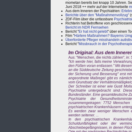
mometan bereits bei knapp 10 Jahren. Seit 
Juni 2018 ++ mehr auf der Internetseite
m
Aus dem Inneren der Psychiatrien:
Erlebn
Berichte über den "Maßnahmenvollzug"
(
ZDF-Film über die unfassbare
Psychiatris
Richterin hat Betroffene von geschlossene
Bericht im NDR Fernsehen
Bericht "
Er hat nicht gelebt
" über einen To
Film "
Härtere Maßnahmen? Bayerns Umga
Überforderte Pfleger misshandeln autisti
Bericht "
Missbrauch in der Psychotherapi
Im Original: Aus dem Innere
Aus: "Menschen, die nichts zählen", in: 
"Ich werde hier, falls meine Verwahrung
den Füßen voran entlassen." Mit diesem
an die Süddeutsche Zeitung geschrieben
der Sicherung und Besserung" erst mit
angeordnete Maßregel gibt es nämlich 
vom Grundsatz der Verhältnismäßigkeit, 
Der Schreiber ist einer wie Gustl Mol
Psychiatrie untergebracht sind. Di
Bundesländer. Eine gesamtdeutsche Zahl
Psychiatrie der Gesundheitsmini
zusammengetragen: 7752 Menschen w
psychiatrischen Krankenhäusern unterge
Es werden zwar weniger Menschen ei
werden seltener. ...
In den psychiatrischen Krankenh
Schuldunfähigkeit oder der vermin
Abschiebegefängnissen, in denen Flüch
Orte mit der niedrigsten Rechtsdichte i