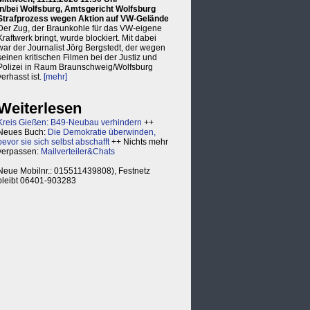
in/bei Wolfsburg, Amtsgericht Wolfsburg
Strafprozess wegen Aktion auf VW-Gelände
Der Zug, der Braunkohle für das VW-eigene
Kraftwerk bringt, wurde blockiert. Mit dabei
war der Journalist Jörg Bergstedt, der wegen
seinen kritischen Filmen bei der Justiz und
Polizei in Raum Braunschweig/Wolfsburg
verhasst ist.
[mehr]
Weiterlesen
Kreis Gießen: B49-Neubau verhindern
++
Neues Buch:
Die Demokratie überwinden,
bevor sie sich selbst abschafft
++ Nichts mehr
verpassen:
Mailverteiler&Chats
Neue Mobilnr.: 015511439808), Festnetz
bleibt 06401-903283