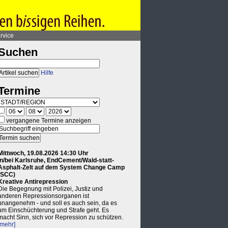
rvice
Suchen
Hilfe
Termine
vergangene Termine anzeigen
Mittwoch, 19.08.2026 14:30 Uhr
in/bei Karlsruhe, EndCement/Wald-statt-
Asphalt-Zelt auf dem System Change Camp
(SCC)
Kreative Antirepression
Die Begegnung mit Polizei, Justiz und
anderen Repressionsorganen ist
unangenehm - und soll es auch sein, da es
um Einschüchterung und Strafe geht. Es
macht Sinn, sich vor Repression zu schützen.
[mehr]