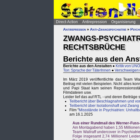
Direct-Action
Antirepression
Organisierung
Antirepression
»
Anti-Zwangspsychiatrie
»
Psychi
ZWANGS-PSYCHIATR
RECHTSBRÜCHE
Berichte aus den Ans
Berichte aus den Anstalten
●
Kritik von UN
Ton: Sprache der TäterInnen
●
Verschweigen 
Im März 2019 veröffentlichte das Team Wal
Beitrag mit vielen Beispielen. Nicht alles ko
und Papi Staat kam seinen Repressionsst
Filmdateien usw.
Leider lief das auf RTL - und deren Beiträge s
Teilbericht über Beschlagnahmen und vor
Teilbericht über Isolationshaft und Zwan
Film "
Missstände in Psychiatrien: Unhaltbar
am 16.1.2025
Aus einer Rundmail des Werner-Fuss-
Am Montagabend haben 1,55 Millionen d
Team Wallraff undercover in Psychiatri
Folge insgesamt 2,74 Millionen! Leide