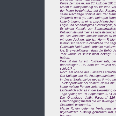
Kurze Zeit später, am 23. Oktober 2013,
Martin P. transportfähig sei für eine 
der Mann bezieht sich auf den Paragra
seine Nachfrage schickt ihm der Mann
Zeitpunkt noch gar nicht befragen konnt
Unterbringung in einer psychiatrischen
Logik und Sinnhaftigkeit nicht folgen", 
Er nimmt Kontakt zur Staatsanwalts
Kritikpunkte und meine Fragestellungen
an. "Ich versuchte ihm telefonisch zu 
mit dem deckten, wie ich Herrn P. hie
telefonisch sehr zurückhaltend und sagte
Christoph Heidenhain arbeitet mittlerwei
los. Er zweifelt daran, dass die Behö
Jahr wurde er selbst nicht befragt. E
haben.
Was ist das für ein Polizeieinsatz, b
überwältigen? Bei dem ein Polizist se
schießt? ...
Noch am Abend des Einsatzes erstatten 
Der Kollege, der die Anzeige aufnimmt, 
In dieser Strafanzeige gegen P. wird nu
Telefonprotokoll bei seinem Notruf ni
keine weitere Person vorfanden.
Erstaunlich schnell in der Bewertung 
Tage später, am 18. September 2013, erl
Die Grundlage dafür: Paragraf 126
Unterbringungsbefehl die einstweilige 
Sicherheit es erfordert."
Martin P., ein gelernter Verfahrensme
psychiatrisch auffällig geworden war, 
beatmet.