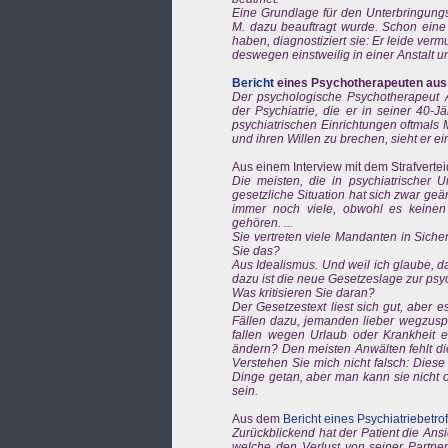
Eine Grundlage für den Unterbringungsb
M. dazu beauftragt wurde. Schon eine
haben, diagnostiziert sie: Er leide verm
deswegen einstweilig in einer Anstalt 
Bericht
eines Psychotherapeuten aus 
Der psychologische Psychotherapeut A
der Psychiatrie, die er in seiner 40-J
psychiatrischen Einrichtungen oftmals
und ihren Willen zu brechen, sieht er e
Aus einem Interview mit dem Strafverte
Die meisten, die in psychiatrischer U
gesetzliche Situation hat sich zwar geä
immer noch viele, obwohl es keinen
gehören. ...
Sie vertreten viele Mandanten in Sic
Sie das?
Aus Idealismus. Und weil ich glaube, d
dazu ist die neue Gesetzeslage zur psy
Was kritisieren Sie daran?
Der Gesetzestext liest sich gut, aber 
Fällen dazu, jemanden lieber wegzuspe
fallen wegen Urlaub oder Krankheit e
ändern? Den meisten Anwälten fehlt di
Verstehen Sie mich nicht falsch: Dies
Dinge getan, aber man kann sie nicht 
sein.
Aus dem
Bericht eines Psychiatriebetro
Zurückblickend hat der Patient die Ans
welche den Verlust von seiner Partne