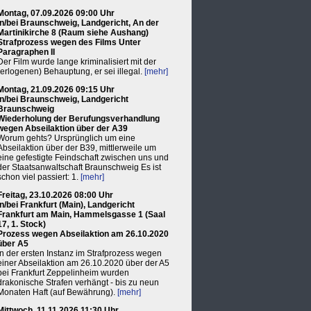
Montag, 07.09.2026 09:00 Uhr
in/bei Braunschweig, Landgericht, An der
Martinikirche 8 (Raum siehe Aushang)
Strafprozess wegen des Films Unter
Paragraphen II
Der Film wurde lange kriminalisiert mit der
(erlogenen) Behauptung, er sei illegal.
[mehr]
Montag, 21.09.2026 09:15 Uhr
in/bei Braunschweig, Landgericht
Braunschweig
Wiederholung der Berufungsverhandlung
wegen Abseilaktion über der A39
Worum gehts? Ursprünglich um eine
Abseilaktion über der B39, mittlerweile um
eine gefestigte Feindschaft zwischen uns und
der Staatsanwaltschaft Braunschweig Es ist
schon viel passiert: 1.
[mehr]
Freitag, 23.10.2026 08:00 Uhr
in/bei Frankfurt (Main), Landgericht
Frankfurt am Main, Hammelsgasse 1 (Saal
17, 1. Stock)
Prozess wegen Abseilaktion am 26.10.2020
über A5
In der ersten Instanz im Strafprozess wegen
einer Abseilaktion am 26.10.2020 über der A5
bei Frankfurt Zeppelinheim wurden
drakonische Strafen verhängt - bis zu neun
Monaten Haft (auf Bewährung).
[mehr]
Mittwoch, 11.11.2026 11:30 Uhr