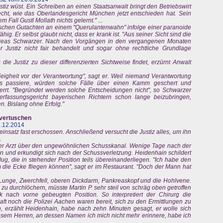
tiz wüst. Ein Schreiben an einen Staatsanwalt bringt den Betriebswirt
recht, wie das Oberlandesgericht München jetzt entschieden hat. Sein
m Fall Gustl Mollath nichts gelernt." ...
ischen Gutachten an einem "Querulantenwahn" infolge einer paranoide
ig. Er selbst glaubt nicht, dass er krank ist. "Aus seiner Sicht sind die
ndreas Schwarzer. Nach den Vorgängen in den vergangenen Monaten
r Justiz nicht fair behandelt und sogar ohne rechtliche Grundlage
die Justiz zu dieser differenzierten Sichtweise findet, erzürnt Anwalt
Feigheit vor der Verantwortung", sagt er. Weil niemand Verantwortung
 passiere, würden solche Fälle über einen Kamm geschert und
rt. "Begründet werden solche Entscheidungen nicht", so Schwarzer
erfassungsgericht bayerischen Richtern schon lange beizubringen,
. Bislang ohne Erfolg."
 vertuschen
6.12.2014
insatz fast erschossen. Anschließend versucht die Justiz alles, um ihn
.
der Arzt über den ungewöhnlichen Schusskanal. Wenige Tage nach der
n und erkundigt sich nach der Schussverletzung. Heidenhain schildert
lug, die in stehender Position teils übereinanderliegen. "Ich habe den
 die Ecke fliegen können", sagt er im Restaurant. "Doch der Mann hat
Lunge, Zwerchfell, oberen Dickdarm, Pankreaskopf und die Hohlvene.
zu durchlöchern, müsste Martin P. sehr steil von schräg oben getroffen
rk nach vorne gebeugten Position. So interpretiert der Chirurg die
ft noch die Polizei Aachen waren bereit, sich zu den Ermittlungen zu
, erzählt Heidenhain, habe nach zehn Minuten gesagt, er wolle sich
esem Herren, an dessen Namen ich mich nicht mehr erinnere, habe ich