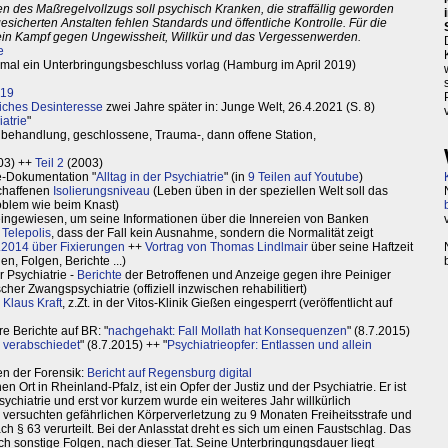
en des Maßregelvollzugs soll psychisch Kranken, die straffällig geworden
sicherten Anstalten fehlen Standards und öffentliche Kontrolle. Für die
g ein Kampf gegen Ungewissheit, Willkür und das Vergessenwerden.
e
einmal ein Unterbringungsbeschluss vorlag (Hamburg im April 2019)
019
iches Desinteresse
zwei Jahre später in: Junge Welt, 26.4.2021 (S. 8)
atrie
"
ehandlung, geschlossene, Trauma-, dann offene Station,
03) ++
Teil 2
(2003)
te-Dokumentation "
Alltag in der Psychiatrie
" (in
9 Teilen auf Youtube
)
schaffenen
Isolierungsniveau
(Leben üben in der speziellen Welt soll das
roblem wie beim Knast)
 eingewiesen, um seine Informationen über die Innereien von Banken
 Telepolis
, dass der Fall kein Ausnahme, sondern die Normalität zeigt
.2014 über Fixierungen
++
Vortrag von Thomas Lindlmair
über seine Haftzeit
n, Folgen, Berichte ...)
r Psychiatrie -
Berichte
der Betroffenen und Anzeige gegen ihre Peiniger
cher Zwangspsychiatrie (offiziell inzwischen rehabilitiert)
 Klaus Kraft
, z.Zt. in der Vitos-Klinik Gießen eingesperrt (veröffentlicht auf
re Berichte auf BR: "
nachgehakt: Fall Mollath hat Konsequenzen
" (8.7.2015)
 verabschiedet
" (8.7.2015) ++ "
Psychiatrieopfer: Entlassen und allein
en der Forensik:
Bericht auf Regensburg digital
Ort in Rheinland-Pfalz, ist ein Opfer der Justiz und der Psychiatrie. Er ist
ychiatrie und erst vor kurzem wurde ein weiteres Jahr willkürlich
versuchten gefährlichen Körperverletzung zu 9 Monaten Freiheitsstrafe und
 § 63 verurteilt. Bei der Anlasstat dreht es sich um einen Faustschlag. Das
h sonstige Folgen, nach dieser Tat. Seine Unterbringungsdauer liegt