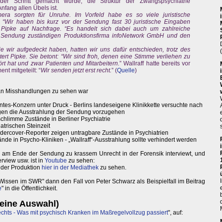
der Schritt gemacht wurde, die Struktur der Zwangspsychiatrie
nfang allen Übels ist.
ra sorgten für Unruhe. Im Vorfeld habe es so viele juristische
“Wir haben bis kurz vor der Sendung fast 30 juristische Eingaben
a Pipke auf Nachfrage. “Es handelt sich dabei auch um zahlreiche
Sendung zuständigen Produktionsfirma infoNetwork GmbH und den
 wir aufgedeckt haben, hatten wir uns dafür entschieden, trotz des
tert Pipke. Sie betont: “Wir sind froh, denen eine Stimme verliehen zu
rt hat und zwar Patienten und Mitarbeitern.
” Wallraff hatte bereits vor
nt mitgeteilt: “
Wir senden jetzt erst recht.
” (
Quelle
)
 an Misshandlungen zu sehen war
vantes-Konzern unter Druck - Berlins landeseigene Klinikkette versuchte nach
egen die Ausstrahlung der Sendung vorzugehen
chlimme Zustände in Berliner Psychiatrie
atrischen Steinzeit
ndercover-Reporter zeigen untragbare Zustände in Psychiatrien
nde in Psycho-Kliniken - „Wallraff“-Ausstrahlung sollte verhindert werden
am Ende der Sendung zu krassem Unrecht in der Forensik interviewt, und
rview usw. ist in
Youtube
zu sehen:
n) der Produktion
hier in der Mediathek
zu sehen.
issen im SWR" dann den Fall von Peter Schwarz als Beispielfall im Beitrag
e
" in die Öffentlichkeit.
kleine Auswahl)
chts - Was mit psychisch Kranken im Maßregelvollzug passiert
", auf: