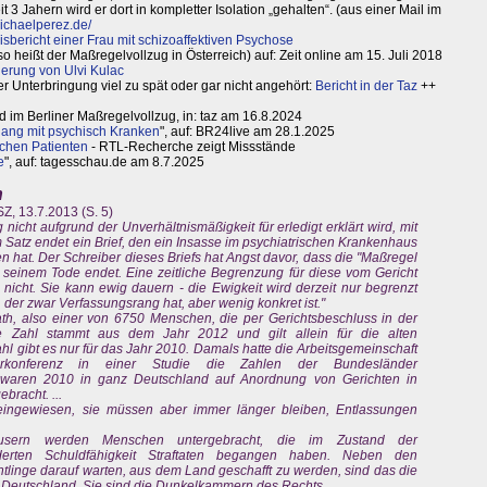
3 Jahern wird er dort in kompletter Isolation „gehalten“. (aus einer Mail im
ichaelperez.de/
isbericht einer Frau mit schizoaffektiven Psychose
so heißt der Maßregelvollzug in Österreich) auf: Zeit online am 15. Juli 2018
ierung von Ulvi Kulac
r Unterbringung viel zu spät oder gar nicht angehört:
Bericht in der Taz
++
d im Berliner Maßregelvollzug, in: taz am 16.8.2024
ng mit psychisch Kranken
", auf: BR24live am 28.1.2025
schen Patienten
- RTL-Recherche zeigt Missstände
e
", auf: tagesschau.de am 8.7.2025
n
SZ, 13.7.2013 (S. 5)
 nicht aufgrund der Unverhältnismäßigkeit für erledigt erklärt wird, mit
 Satz endet ein Brief, den ein Insasse im psychiatrischen Krankenhaus
 hat. Der Schreiber dieses Briefs hat Angst davor, dass die "Maßregel
 seinem Tode endet. Eine zeitliche Begrenzung für diese vom Gericht
nicht. Sie kann ewig dauern - die Ewigkeit wird derzeit nur begrenzt
der zwar Verfassungsrang hat, aber wenig konkret ist."
lath, also einer von 6750 Menschen, die per Gerichtsbeschluss in der
ese Zahl stammt aus dem Jahr 2012 und gilt allein für die alten
 gibt es nur für das Jahr 2010. Damals hatte die Arbeitsgemeinschaft
sterkonferenz in einer Studie die Zahlen der Bundesländer
aren 2010 in ganz Deutschland auf Anordnung von Gerichten in
bracht. ...
ngewiesen, sie müssen aber immer länger bleiben, Entlassungen
äusern werden Menschen untergebracht, die im Zustand der
derten Schuldfähigkeit Straftaten begangen haben. Neben den
tlinge darauf warten, aus dem Land geschafft zu werden, sind das die
n Deutschland. Sie sind die Dunkelkammern des Rechts. ...