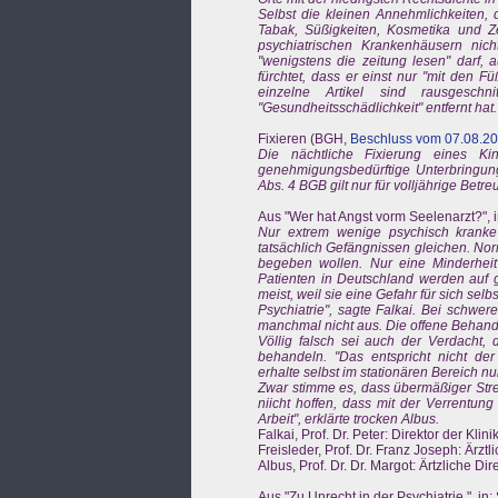
Selbst die kleinen Annehmlichkeiten, 
Tabak, Süßigkeiten, Kosmetika und Z
psychiatrischen Krankenhäusern nich
"wenigstens die zeitung lesen" darf, 
fürchtet, dass er einst nur "mit den F
einzelne Artikel sind rausgeschn
"Gesundheitsschädlichkeit" entfernt hat.
Fixieren (BGH,
Beschluss vom 07.08.201
Die nächtliche Fixierung eines Ki
genehmigungsbedürftige Unterbringu
Abs. 4 BGB gilt nur für volljährige Bet
Aus "Wer hat Angst vorm Seelenarzt?", i
Nur extrem wenige psychisch kranke u
tatsächlich Gefängnissen gleichen. Norm
begeben wollen. Nur eine Minderheit -
Patienten in Deutschland werden auf 
meist, weil sie eine Gefahr für sich selb
Psychiatrie", sagte Falkai. Bei sc
manchmal nicht aus. Die offene Behandl
Völlig falsch sei auch der Verdacht,
behandeln. "Das entspricht nicht der 
erhalte selbst im stationären Bereich nu
Zwar stimme es, dass übermäßiger Stres
niicht hoffen, dass mit der Verrentung
Arbeit", erklärte trocken Albus.
Falkai, Prof. Dr. Peter: Direktor der Kl
Freisleder, Prof. Dr. Franz Joseph: Ärzt
Albus, Prof. Dr. Dr. Margot: Ärtzliche D
Aus "Zu Unrecht in der Psychiatrie ", in: