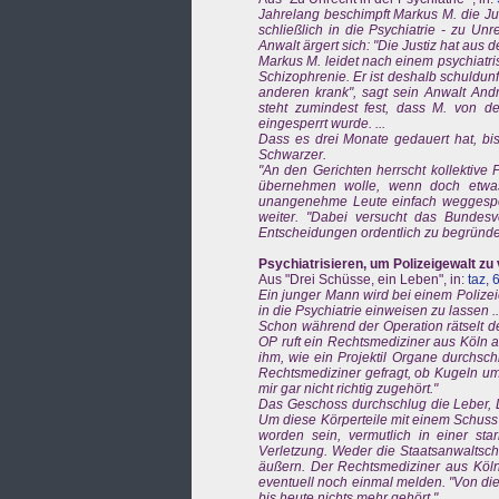
Jahrelang beschimpft Markus M. die Jus
schließlich in die Psychiatrie - zu Un
Anwalt ärgert sich: "Die Justiz hat aus de
Markus M. leidet nach einem psychiatr
Schizophrenie. Er ist deshalb schuldunfäh
anderen krank", sagt sein Anwalt A
steht zumindest fest, dass M. von de
eingesperrt wurde. ...
Dass es drei Monate gedauert hat, bis 
Schwarzer.
"An den Gerichten herrscht kollektive 
übernehmen wolle, wenn doch etwas
unangenehme Leute einfach weggesper
weiter. "Dabei versucht das Bundesv
Entscheidungen ordentlich zu begründen
Psychiatrisieren, um Polizeigewalt zu
Aus "Drei Schüsse, ein Leben", in:
taz, 
Ein junger Mann wird bei einem Polizeie
in die Psychiatrie einweisen zu lassen ..
Schon während der Operation rätselt 
OP ruft ein Rechtsmediziner aus Köln a
ihm, wie ein Projektil Organe durchsch
Rechtsmediziner gefragt, ob Kugeln um
mir gar nicht richtig zugehört."
Das Geschoss durchschlug die Leber, 
Um diese Körperteile mit einem Schuss 
worden sein, vermutlich in einer sta
Verletzung. Weder die Staatsanwaltscha
äußern. Der Rechtsmediziner aus Köln
eventuell noch einmal melden. "Von di
bis heute nichts mehr gehört." ...