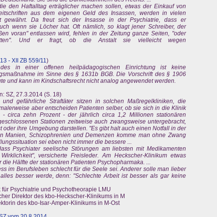
die den Haftalltag erträglicher machen sollen, etwas der Einkauf von
eitschriften aus dem eigenen Geld des Insassen, werden in vielen
t gewährt. Da freut sich der Insasse in der Psychiatrie, dass er
auch wenn sie Löcher hat. Oft nämlich, so klagt jener Schreiber, der
üßen voran" entlassen wird, fehlen in der Zeitung ganze Seiten, "oder
itten". Und er fragt, ob die Anstalt sie vielleicht wegen
3 - XII ZB 559/11
)
ndes in einer offenen heilpädagogischen Einrichtung ist keine
ngsmaßnahme im Sinne des § 1631b BGB. Die Vorschrift des § 1906
reute und kann im Kindschaftsrecht nicht analog angewendet werden.
n: SZ, 27.3.2014 (S. 18)
nd gefährliche Straftäter sitzen in solchen Maßregelkliniken, die
alerweise aber entscheiden Patienten selber, ob sie sich in die Klinik
 circa zehn Prozent - der jährlich circa 1,2 Millionen stationären
geschlossenen Stationen zeitweise auch zwangsweise untergebracht,
st oder ihre Umgebung darstellen. "Es gibt halt auch einen Notfall in der
hweren Manien, Schizophrenien und Demenzen komme man ohne Zwang
ungssituation sei eben nicht immer die bessere ...
 dass Psychiater seelische Störungen am liebsten mit Medikamenten
Wirklichkeit", versicherte Freisleder. Am Heckscher-Klinikum etwas
r die Hälfte der stationären Patienten Psychopharmaka. ...
s im Berufsleben schlecht für die Seele sei. Anderer solle man lieber
 alles besser werde, denn: "Schlechte Arbeit ist besser als gar keine
inik für Psychiatrie und Psychotheorapie LMU
licher Direktor des kbo-Heckscher-Klinikums in M
irektorin des kbo-Isar-Amper-Klinikums in M-Ost
SZ vom 20.8.2014