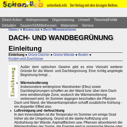
Direct-Action
Antirepression
Organisierung
Umwelt
Theorie&Politik
Debatten
Saasen/GI/Mittelhessen
Materialien
Service
Umwelt
»
Baubiologie
»
Dach-/Wandbegrünung
DACH- UND WANDBEGRÜNUNG
Einleitung
Einleitung
●
Grüne Dächer
●
Grüne Wände
●
Boden
●
Kosten und Zuschüsse
Außer dem optischen Gewinn gibt es eine Vielzahl weiterer
Gründe für die Wand- und Dachbegrünung. Eine richtig angelegte
Begrünung bringt ...
Wärmeisolierung
Insbesondere wintergrüne Wandranker (Efeu) sowie
Dachbegrünungen schaffen an der Wand bzw. über dem Dach
eine windberuhigte Zone, wodurch die Wärmeisolierung
verbessert wird. Im Sommer dagegen beschatten die Pflanzen
Dach und Wand, die Wassertranspiration schafft zusätzliche Kühlung -
ein doppelter Effekt also.
Luftreinigung und -befeuchtung
In den Innenstädten ist die Temperatur im Sommer um einige Grad
höher als die Umgebung. Grund ist die starke Aufhitzung und
Abstrahlung der Wände, Asphaltflächen usw. Pflanzen absorbieren die
Wärmestrahlen der Sonne, die Energie wird in organische Masse oder