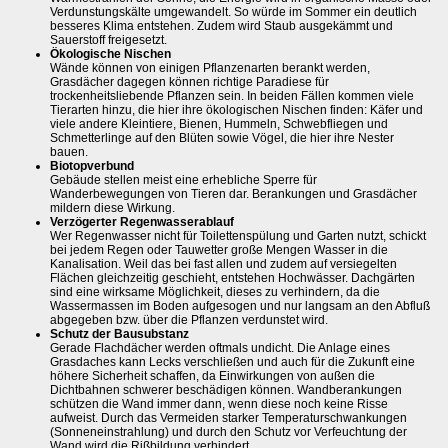
Verdunstungskälte umgewandelt. So würde im Sommer ein deutlich
besseres Klima entstehen. Zudem wird Staub ausgekämmt und
Sauerstoff freigesetzt.
Ökologische Nischen
Wände können von einigen Pflanzenarten berankt werden,
Grasdächer dagegen können richtige Paradiese für
trockenheitsliebende Pflanzen sein. In beiden Fällen kommen viele
Tierarten hinzu, die hier ihre ökologischen Nischen finden: Käfer und
viele andere Kleintiere, Bienen, Hummeln, Schwebfliegen und
Schmetterlinge auf den Blüten sowie Vögel, die hier ihre Nester
bauen.
Biotopverbund
Gebäude stellen meist eine erhebliche Sperre für
Wanderbewegungen von Tieren dar. Berankungen und Grasdächer
mildern diese Wirkung.
Verzögerter Regenwasserablauf
Wer Regenwasser nicht für Toilettenspülung und Garten nutzt, schickt
bei jedem Regen oder Tauwetter große Mengen Wasser in die
Kanalisation. Weil das bei fast allen und zudem auf versiegelten
Flächen gleichzeitig geschieht, entstehen Hochwässer. Dachgärten
sind eine wirksame Möglichkeit, dieses zu verhindern, da die
Wassermassen im Boden aufgesogen und nur langsam an den Abfluß
abgegeben bzw. über die Pflanzen verdunstet wird.
Schutz der Bausubstanz
Gerade Flachdächer werden oftmals undicht. Die Anlage eines
Grasdaches kann Lecks verschließen und auch für die Zukunft eine
höhere Sicherheit schaffen, da Einwirkungen von außen die
Dichtbahnen schwerer beschädigen können. Wandberankungen
schützen die Wand immer dann, wenn diese noch keine Risse
aufweist. Durch das Vermeiden starker Temperaturschwankungen
(Sonneneinstrahlung) und durch den Schutz vor Verfeuchtung der
Wand wird die Rißbildung verhindert.