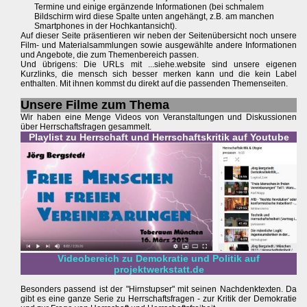
Termine und einige ergänzende Informationen (bei schmalem
Bildschirm wird diese Spalte unten angehängt, z.B. am manchen
Smartphones in der Hochkantansicht).
Auf dieser Seite präsentieren wir neben der Seitenübersicht noch unsere
Film- und Materialsammlungen sowie ausgewählte andere Informationen
und Angebote, die zum Themenbereich passen.
Und übrigens: Die URLs mit ...siehe.website sind unsere eigenen
Kurzlinks, die mensch sich besser merken kann und die kein Label
enthalten. Mit ihnen kommst du direkt auf die passenden Themenseiten.
Unsere Filme zum Thema
Wir haben eine Menge Videos von Veranstaltungen und Diskussionen
über Herrschaftsfragen gesammelt.
Playlist zu Herrschaft und Herrschaftskritik auf Youtube
Videobereich zu Demokratie und Politik auf
projektwerkstatt.de
Besonders passend ist der "Hirnstupser" mit seinen Nachdenktexten. Da
gibt es eine ganze Serie zu Herrschaftsfragen - zur Kritik der Demokratie