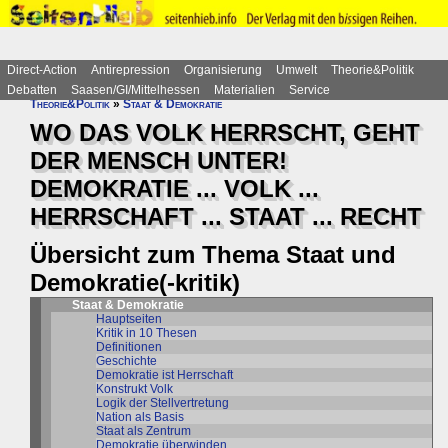
Direct-Action
Antirepression
Organisierung
Umwelt
Theorie&Politik
Debatten
Saasen/GI/Mittelhessen
Materialien
Service
Theorie&Politik
»
Staat & Demokratie
WO DAS VOLK HERRSCHT, GEHT
DER MENSCH UNTER!
DEMOKRATIE ... VOLK ...
HERRSCHAFT ... STAAT ... RECHT
Übersicht zum Thema Staat und
Demokratie(-kritik)
Staat & Demokratie
Hauptseiten
Kritik in 10 Thesen
Definitionen
Geschichte
Demokratie ist Herrschaft
Konstrukt Volk
Logik der Stellvertretung
Nation als Basis
Staat als Zentrum
Demokratie überwinden