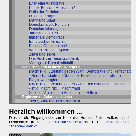
Eher eine Aristokratie
Politik: Bessere Menschen?
Rolle der Parteien
Diskurse prägen
Markt und Staat
Demokratie als Religion
Demokratisierung total
Jubeldemokraten
Imperiale Demokratie
Ein bisschen kritisch ...
Bessere Demokratien?
Wahlen: Brot und Spiele
Zitate und Texte
Das Buch zur Demokratiekritik
Vortrag zur Demokratiekritik
Weitere Seiten in dieser Kategorie
Macht Nix! ... Zeitung gegen Wahl, Demokratie und Herrschaft
- Herrschaftskritik im Überblick: Es geht um mehr als die
Frage, wer regiert ...
Macht Nix! ... Zeitung gegen Wahl, Demokratie und Herrschaft
- intro: Macht Nix ... Macht was!
Service. Viele kleine Helferlein ... - Hilfsmittel
Ergänzende Seiten und Links
Texte, Anarchie, Herrschaftskritik
Herzlich willkommen ...
Dies ist die Eingangsseite zur Kritik der Herrschaft des Volkes, sprich:
Demokratie (Kurzlink:
demokratie.siehe.website
). ++
Gesamtübersicht
"Theorie&Politik"
Intro