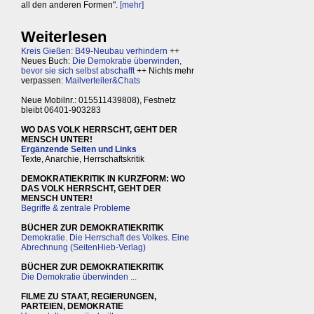
all den anderen Formen".
[mehr]
Weiterlesen
Kreis Gießen: B49-Neubau verhindern
++
Neues Buch:
Die Demokratie überwinden,
bevor sie sich selbst abschafft
++ Nichts mehr
verpassen:
Mailverteiler&Chats
Neue Mobilnr.: 015511439808), Festnetz
bleibt 06401-903283
WO DAS VOLK HERRSCHT, GEHT DER
MENSCH UNTER!
Ergänzende Seiten und Links
Texte, Anarchie, Herrschaftskritik
DEMOKRATIEKRITIK IN KURZFORM: WO
DAS VOLK HERRSCHT, GEHT DER
MENSCH UNTER!
Begriffe & zentrale Probleme
BÜCHER ZUR DEMOKRATIEKRITIK
Demokratie. Die Herrschaft des Volkes. Eine
Abrechnung (SeitenHieb-Verlag)
BÜCHER ZUR DEMOKRATIEKRITIK
Die Demokratie überwinden ...
FILME ZU STAAT, REGIERUNGEN,
PARTEIEN, DEMOKRATIE