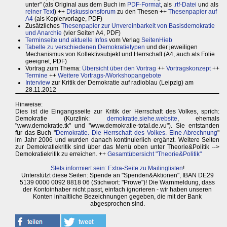
unter" (als Original aus dem Buch im
PDF-Format
, als
.rtf-Datei
und als
reiner Text
) ++
Diskussionsforum
zu den Thesen ++
Thesenpapier auf
A4
(als Kopiervorlage, PDF)
Zusätzliches
Thesenpapier zur Unvereinbarkeit von Basisdemokratie
und Anarchie
(vier Seiten A4, PDF)
Terminseite und aktuelle Infos
vom Verlag
SeitenHieb
Tabelle zu verschiedenen Demokratietypen
und der jeweiligen
Mechanismus von Kollektivsubjekt und Herrschaft (A4, auch als Folie
geeignet, PDF)
Vortrag zum Thema:
Übersicht über den Vortrag
++
Vortragskonzept
++
Termine
++
Weitere Vortrags-/Workshopangebote
Interview
zur Kritik der Demokratie auf radioblau (Leipzig) am
28.11.2012
Hinweise:
Dies ist die Eingangsseite zur Kritik der Herrschaft des Volkes, sprich:
Demokratie (Kurzlink:
demokratie.siehe.website
, ehemals
"www.demokratie.tk" und "www.demokratie-total.de.vu"). Sie entstanden
für das Buch "
Demokratie. Die Herrschaft des Volkes. Eine Abrechnung
"
im Jahr 2006 und wurden danach kontinuierlich ergänzt. Weitere Seiten
zur Demokratiekritik sind über das Menü oben unter Theorie&Politik -->
Demokratiekritik zu erreichen. ++
Gesamtübersicht "Theorie&Politik"
Stets informiert sein: Extra-Seite zu Mailinglisten
!
Unterstützt diese Seiten: Spende an "Spenden&Aktionen", IBAN DE29
5139 0000 0092 8818 06 (Stichwort: "Prowe")! Die Warnmeldung, dass
der Kontoinhaber nicht passt, einfach ignorieren - wir haben unseren
Konten inhaltliche Bezeichnungen gegeben, die mit der Bank
abgesprochen sind.