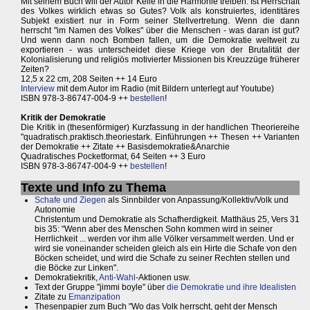
Mit seinem Buch will der Autor Keile in die Harmonie treiben: Ist Herrschaft
des Volkes wirklich etwas so Gutes? Volk als konstruiertes, identitäres
Subjekt existiert nur in Form seiner Stellvertretung. Wenn die dann
herrscht "im Namen des Volkes" über die Menschen - was daran ist gut?
Und wenn dann noch Bomben fallen, um die Demokratie weltweit zu
exportieren - was unterscheidet diese Kriege von der Brutalität der
Kolonialisierung und religiös motivierter Missionen bis Kreuzzüge früherer
Zeiten?
12,5 x 22 cm, 208 Seiten ++ 14 Euro
Interview
mit dem Autor im Radio (mit Bildern unterlegt auf Youtube)
ISBN 978-3-86747-004-9 ++
bestellen
!
Kritik der Demokratie
Die Kritik in (thesenförmiger) Kurzfassung in der handlichen Theoriereihe
"quadratisch.praktisch.theoriestark. Einführungen ++ Thesen ++ Varianten
der Demokratie ++ Zitate ++ Basisdemokratie&Anarchie
Quadratisches Pocketformat, 64 Seiten ++ 3 Euro
ISBN 978-3-86747-004-9 ++
bestellen
!
Texte und Info zu Thema
Schafe und Ziegen
als Sinnbilder von Anpassung/Kollektiv/Volk und
Autonomie
Christentum und Demokratie als Schafherdigkeit. Matthäus 25, Vers 31
bis 35: "Wenn aber des Menschen Sohn kommen wird in seiner
Herrlichkeit ... werden vor ihm alle Völker versammelt werden. Und er
wird sie voneinander scheiden gleich als ein Hirte die Schafe von den
Böcken scheidet, und wird die Schafe zu seiner Rechten stellen und
die Böcke zur Linken".
Demokratiekritik,
Anti-Wahl
-Aktionen usw.
Text der Gruppe "jimmi boyle" über
die Demokratie und ihre Idealisten
Zitate zu
Emanzipation
Thesenpapier zum Buch "Wo das Volk herrscht, geht der Mensch