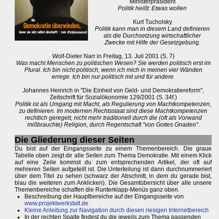
Ministerpräsident
Politik heißt: Etwas wollen
Kurt Tucholsky
Politik kann man in diesem Land definieren
als die Durchsetzung wirtschaftlicher
Zwecke mit Hilfe der Gesetzgebung.
Wolf-Dieter Narr in Freitag, 13. Juli 2001 (S. 7)
Was macht Menschen zu politischen Wesen? Sie werden politisch erst im
Plural. Ich bin nicht politisch, wenn ich mich in meinen vier Wänden
errege. Ich bin nur politisch mit und für andere.
Johannes Heinrich in "Die Einheit von Geld- und Demokratiereform",
Zeitschrift für Sozialökonomie 129/2001 (S. 34f.)
Politik ist als Umgang mit Macht, als Regulierung von Machtkompetenzen,
zu definieren. Im modernen Rechtsstaat sind diese Machtkompetenzen
rechtlich geregelt, nicht mehr traditionell durch die (oft als Vorwand
mißbrauchte) Religion, durch Regentschaft "von Gottes Gnaden".
Die Gliederung dieser Seiten
Du bist auf der Eingangsseite zu einem Themenbereich. Die graue
Tabelle oben zeigt dir alle Seiten zum Thema Demokratie. Mit einem Klick
auf eine Zeile kommst du zum entsprechenden Artikel, der oft auf
mehreren Seiten aufgeteilt ist. Die Unterteilung ist dann durchnummeriert
über dem Titel zu sehen (schwarz der Abschnitt, in dem du gerade bist,
blau die weiteren zum Anklicken). Die Gesamtübersicht über alle unsere
Themenbereiche schaffen die Runterklapp-Menüs ganz oben.
Beschreibung der Hauptbereiche auf der Eingangsseite von
www.projektwerkstatt.de
Kleine Anleitung zur Navigation durch diesen riesigen Internetbereich
In der rechten Spalte findest du die jeweils zum Thema passenden