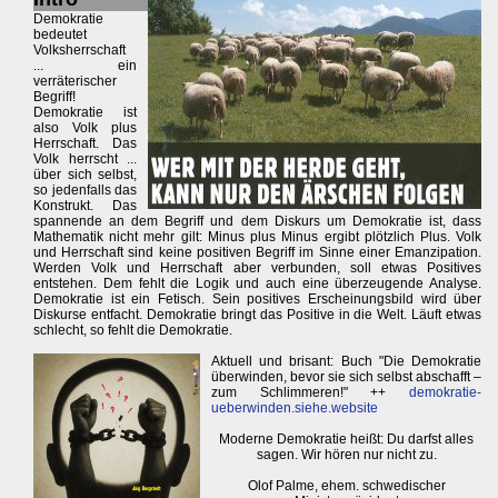
Demokratie
bedeutet
Volksherrschaft
... ein
verräterischer
Begriff!
Demokratie ist
also Volk plus
Herrschaft. Das
Volk herrscht ...
über sich selbst,
so jedenfalls das
Konstrukt. Das
spannende an dem Begriff und dem Diskurs um Demokratie ist, dass
Mathematik nicht mehr gilt: Minus plus Minus ergibt plötzlich Plus. Volk
und Herrschaft sind keine positiven Begriff im Sinne einer Emanzipation.
Werden Volk und Herrschaft aber verbunden, soll etwas Positives
entstehen. Dem fehlt die Logik und auch eine überzeugende Analyse.
Demokratie ist ein Fetisch. Sein positives Erscheinungsbild wird über
Diskurse entfacht. Demokratie bringt das Positive in die Welt. Läuft etwas
schlecht, so fehlt die Demokratie.
Aktuell und brisant: Buch "Die Demokratie
überwinden, bevor sie sich selbst abschafft –
zum Schlimmeren!" ++
demokratie-
ueberwinden.siehe.website
Moderne Demokratie heißt: Du darfst alles
sagen. Wir hören nur nicht zu.
Olof Palme, ehem. schwedischer