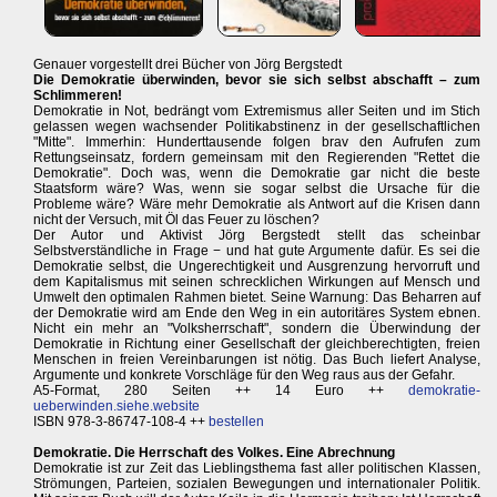
Genauer vorgestellt drei Bücher von Jörg Bergstedt
Die Demokratie überwinden, bevor sie sich selbst abschafft – zum
Schlimmeren!
Demokratie in Not, bedrängt vom Extremismus aller Seiten und im Stich
gelassen wegen wachsender Politikabstinenz in der gesellschaftlichen
"Mitte". Immerhin: Hunderttausende folgen brav den Aufrufen zum
Rettungseinsatz, fordern gemeinsam mit den Regierenden "Rettet die
Demokratie". Doch was, wenn die Demokratie gar nicht die beste
Staatsform wäre? Was, wenn sie sogar selbst die Ursache für die
Probleme wäre? Wäre mehr Demokratie als Antwort auf die Krisen dann
nicht der Versuch, mit Öl das Feuer zu löschen?
Der Autor und Aktivist Jörg Bergstedt stellt das scheinbar
Selbstverständliche in Frage − und hat gute Argumente dafür. Es sei die
Demokratie selbst, die Ungerechtigkeit und Ausgrenzung hervorruft und
dem Kapitalismus mit seinen schrecklichen Wirkungen auf Mensch und
Umwelt den optimalen Rahmen bietet. Seine Warnung: Das Beharren auf
der Demokratie wird am Ende den Weg in ein autoritäres System ebnen.
Nicht ein mehr an "Volksherrschaft", sondern die Überwindung der
Demokratie in Richtung einer Gesellschaft der gleichberechtigten, freien
Menschen in freien Vereinbarungen ist nötig. Das Buch liefert Analyse,
Argumente und konkrete Vorschläge für den Weg raus aus der Gefahr.
A5-Format, 280 Seiten ++ 14 Euro ++
demokratie-
ueberwinden.siehe.website
ISBN 978-3-86747-108-4 ++
bestellen
Demokratie. Die Herrschaft des Volkes. Eine Abrechnung
Demokratie ist zur Zeit das Lieblingsthema fast aller politischen Klassen,
Strömungen, Parteien, sozialen Bewegungen und internationaler Politik.