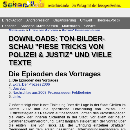
Direct-Action
Antirepression
Organisierung
Umwelt
Theorie&Politik
Debatten
Saasen/GI/Mittelhessen
Materialien
Service
Materialien
»
Download Aktionen
»
Antirep: Polizei und Justiz
DOWNLOADS: TON-BILDER-
SCHAU "FIESE TRICKS VON
POLIZEI & JUSTIZ" UND VIELE
TEXTE
Die Episoden des Vortrages
1.
Die Episoden des Vortrages
3.
Extra: Der Prozess 2006
4.
Das Buch
5.
Nachschlag aus 2008: Prozess gegen Feldbefreier
6.
Links
Zunächst folgt eine kurze Einleitung über die Lage in der Stadt Gießen im
Herbst 2002 und die spezifische Entwicklung von Polizei- und
Justizstrategien als Reaktion auf besondere Formen des Protestes gegen
die Politik der inneren Sicherheit in der Stadt, vor allem der neuen
Gefahrenabwehrverordnung. Ganz langsam steigert sich der Vortrag über
die ersten Fälle von Tricks, z.B. der Erfindung einzelner Straftaten
(beginnend mit dem ersten hessischen Unterbindungsgewahrsam am