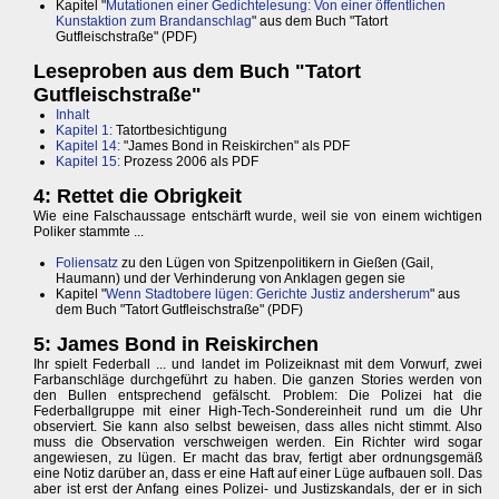
Kapitel "
Mutationen einer Gedichtelesung: Von einer öffentlichen
Kunstaktion zum Brandanschlag
" aus dem Buch "Tatort
Gutfleischstraße" (PDF)
Leseproben aus dem Buch "Tatort
Gutfleischstraße"
Inhalt
Kapitel 1:
Tatortbesichtigung
Kapitel 14:
"James Bond in Reiskirchen" als PDF
Kapitel 15:
Prozess 2006 als PDF
4: Rettet die Obrigkeit
Wie eine Falschaussage entschärft wurde, weil sie von einem wichtigen
Poliker stammte ...
Foliensatz
zu den Lügen von Spitzenpolitikern in Gießen (Gail,
Haumann) und der Verhinderung von Anklagen gegen sie
Kapitel "
Wenn Stadtobere lügen: Gerichte Justiz andersherum
" aus
dem Buch "Tatort Gutfleischstraße" (PDF)
5: James Bond in Reiskirchen
Ihr spielt Federball ... und landet im Polizeiknast mit dem Vorwurf, zwei
Farbanschläge durchgeführt zu haben. Die ganzen Stories werden von
den Bullen entsprechend gefälscht. Problem: Die Polizei hat die
Federballgruppe mit einer High-Tech-Sondereinheit rund um die Uhr
observiert. Sie kann also selbst beweisen, dass alles nicht stimmt. Also
muss die Observation verschweigen werden. Ein Richter wird sogar
angewiesen, zu lügen. Er macht das brav, fertigt aber ordnungsgemäß
eine Notiz darüber an, dass er eine Haft auf einer Lüge aufbauen soll. Das
aber ist erst der Anfang eines Polizei- und Justizskandals, der er in sich