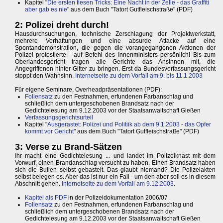
Kapitel "
Die ersten fiesen Tricks: Eine Nacht in der Zelle - das Graffiti
aber gab es nie
" aus dem Buch "Tatort Gutfleischstraße" (PDF)
2: Polizei dreht durch!
Hausdurchsuchungen, technische Zerschlagung der Projektwerkstatt,
mehrere Verhaftungen und eine absurde Attacke auf eine
Spontandemonstration, die gegen die vorangegangenen Aktionen der
Polizei protestierte - auf Befehl des Innenministers persönlich! Bis zum
Oberlandesgericht tragen alle Gerichte das Ansinnen mit, die
Angegriffenen hinter Gitter zu bringen. Erst da Bundesverfassungsgericht
stoppt den Wahnsinn.
Internetseite zu dem Vorfall am 9. bis 11.1.2003
Für eigene Seminare, Overheadpräsentationen (PDF):
Foliensatz
zu den Festnahmen, erfundenen Farbanschlag und
schließlich dem untergeschobenen Brandsatz nach der
Gedichtelesung am 9.12.2003 vor der Staatsanwaltschaft Gießen
Verfassungsgerichtsurteil
Kapitel "
Ausgerastet: Polizei und Politiik ab dem 9.1.2003 - das Opfer
kommt vor Gericht
" aus dem Buch "Tatort Gutfleischstraße" (PDF)
3: Verse zu Brand-Sätzen
Ihr macht eine Gedichtelesung ... und landet im Polizeiknast mit dem
Vorwurf, einen Brandanschlag versucht zu haben. Einen Brandsatz haben
sich die Bullen selbst gebastelt. Das glaubt niemand? Die Polizeiakten
selbst belegen es. Aber das ist nur ein Fall - um den aber soll es in diesem
Abschnitt gehen.
Internetseite zu dem Vorfall am 9.12.2003
.
Kapitel als PDF
in der Polizeidokumentation 2006/07
Foliensatz
zu den Festnahmen, erfundenen Farbanschlag und
schließlich dem untergeschobenen Brandsatz nach der
Gedichtelesung am 9.12.2003 vor der Staatsanwaltschaft Gießen