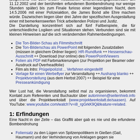
11.12.2002 und der berühmten erfundenen Bombendrohung nur wenige
Stunden später) bis zum Finale furioso einer legendären Nacht, dem
14.5.2006 mit einer Polizeiaktion, die James Bond alle Ehre machen
würde. Dazwischen liegen über drei Jahre der spezifischen Ausgestaltung
einer mit bemerkenswerten Trick arbeitenden Polizei und Justiz.
Die Darstellung konzentriert sich auf fünf Fallbeispiele, die für
unterschiedliche Logiken und Situationen stehen. Verbunden sind sie mit
kleinen Hinweisen auf die sich verändernden Rahmenbedingungen.
Die Ton-Bilder-Schau als Filmmitschnitt
Die
Ton-Bilderschau als PowerPoint
mit folgenden Zusatzdatien
(müssen in gleichem Ordner liegen):
HR-Rundfunk
++
Hessenschau-
Ausschnitt
++ Download (nur online) des
PowerPointViewers
Folien als PDF
mit Farbmarkierungen (zur Projektion per Beamer oder
Ausdruck auf Overheadfolie)
Film als Intro:
Prügelpolizist ... Verfahren eingestellt!
Vorlage für einen Werbeflyer
zur Veranstaltung ++
Aushang blanko
++
Projektvorstellung
(aus dem Herbst 2007) ++ Beispiel für eine
Presseankündigung
Wer Lust hat, die Veranstaltung selbst mal zu organisieren, bekommt
Kontakt zum Referenten und Buchautor über
autorinnen@seitenhieb.info
und über die Projektwerkstatt (
www.projektwerkstatt.de/saasen).
Auf
YouTube:
www.youtube.com/watch?v=i8_rgGrkK9Q&feature=related.
1: Erfindungen
Eine Nacht in der Zelle – das Graffiti aber gab es nie und die erfundene
Bombendrohung
Foliensatz
zu den Lügen von Spitzenpolitikern in Gießen (Gail,
Haumann) und der Verhinderung von Anklagen gegen sie