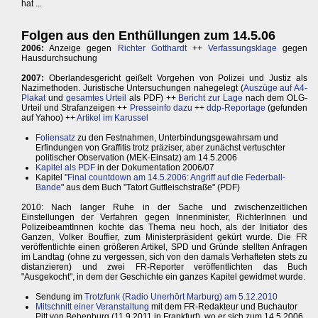
hat ...
Folgen aus den Enthüllungen zum 14.5.06
2006:
Anzeige gegen
Richter Gotthardt
++
Verfassungsklage
gegen
Hausdurchsuchung
2007:
Oberlandesgericht geißelt Vorgehen von Polizei und Justiz als
Nazimethoden. Juristische Untersuchungen nahegelegt (
Auszüge auf A4-
Plakat
und
gesamtes Urteil
als PDF) ++
Bericht zur Lage
nach dem OLG-
Urteil und Strafanzeigen ++
Presseinfo dazu
++
ddp-Reportage
(gefunden
auf Yahoo) ++
Artikel im Karussel
Foliensatz
zu den Festnahmen, Unterbindungsgewahrsam und
Erfindungen von Graffitis trotz präziser, aber zunächst vertuschter
politischer Observation (MEK-Einsatz) am 14.5.2006
Kapitel als PDF
in der Dokumentation 2006/07
Kapitel "
Final countdown am 14.5.2006: Angriff auf die Federball-
Bande
" aus dem Buch "Tatort Gutfleischstraße" (PDF)
2010: Nach langer Ruhe in der Sache und zwischenzeitlichen
Einstellungen der Verfahren gegen Innenminister, RichterInnen und
PolizeibeamtInnen kochte das Thema neu hoch, als der Initiator des
Ganzen, Volker Bouffier, zum Ministerpräsident gekürt wurde. Die FR
veröffentlichte einen größeren Artikel, SPD und Gründe stellten Anfragen
im Landtag (ohne zu vergessen, sich von den damals Verhafteten stets zu
distanzieren) und zwei FR-Reporter veröffentlichten das Buch
"Ausgekocht", in dem der Geschichte ein ganzes Kapitel gewidmet wurde.
Sendung im
Trotzfunk (Radio Unerhört Marburg) am 5.12.2010
Mitschnitt einer Veranstaltung
mit dem FR-Redakteur und Buchautor
Pitt von Bebenburg (11.9.2011 in Frankfurt), wo er sich zum 14.5.2006