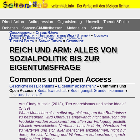
Direct-Action
Antirepression
Organisierung
Umwelt
Theorie&Politik
Debatten
Saasen/GI/Mittelhessen
Materialien
Service
Organisierung
»
Offene Räume
Theorie&Politik
»
Herrschaftsfreie Welt (Utopien)
»
Commons
Umwelt
»
Umweltschutz von unten
»
Commons
Theorie&Politik
»
Soziale Themen
»
Gesundheit
REICH UND ARM: ALLES VON
SOZIALPOLITIK BIS ZUR
EIGENTUMSFRAGE
Commons und Open Access
Geschichte des Eigentums
●
Eigentum abschaffen?
●
Commons und
Open Access
●
Bedarfswirtschaft
●
Bedingungsl. Grundeinkommen
●
Links und Lesestoff
Aus Cindy Milstein (2013), "Der Anarchismus und seine Ideale"
(S. 39)
Wenn Menschen sich selbst organisieren, um ihre Bedürfnisse
zu befriedigen, wird Überfluss angewandt, nicht getauscht; die
Produkte werden kollektiviert und allen zur Verfügung gestellt.
Wirklich menschliches Verhalten besteht darin, Oberfluss frei
zu verteilen und sich aller Menschen anzunehmen, nicht nur
derer, die sich Nahrung und Wohnraum »ertauschen«, sprich:
dafür zahlen, können.