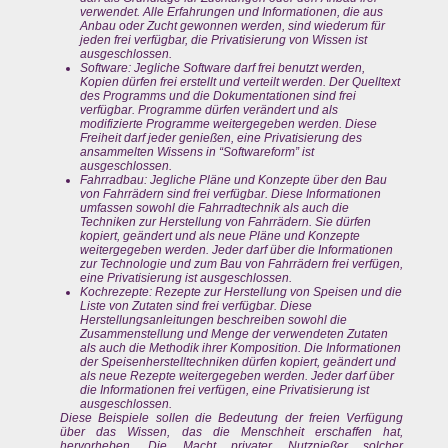
verwendet. Alle Erfahrungen und Informationen, die aus
Anbau oder Zucht gewonnen werden, sind wiederum für
jeden frei verfügbar, die Privatisierung von Wissen ist
ausgeschlossen.
Software: Jegliche Software darf frei benutzt werden,
Kopien dürfen frei erstellt und verteilt werden. Der Quelltext
des Programms und die Dokumentationen sind frei
verfügbar. Programme dürfen verändert und als
modifizierte Programme weitergegeben werden. Diese
Freiheit darf jeder genießen, eine Privatisierung des
ansammelten Wissens in “Softwareform” ist
ausgeschlossen.
Fahrradbau: Jegliche Pläne und Konzepte über den Bau
von Fahrrädern sind frei verfügbar. Diese Informationen
umfassen sowohl die Fahrradtechnik als auch die
Techniken zur Herstellung von Fahrrädern. Sie dürfen
kopiert, geändert und als neue Pläne und Konzepte
weitergegeben werden. Jeder darf über die Informationen
zur Technologie und zum Bau von Fahrrädern frei verfügen,
eine Privatisierung ist ausgeschlossen.
Kochrezepte: Rezepte zur Herstellung von Speisen und die
Liste von Zutaten sind frei verfügbar. Diese
Herstellungsanleitungen beschreiben sowohl die
Zusammenstellung und Menge der verwendeten Zutaten
als auch die Methodik ihrer Komposition. Die Informationen
der Speisenherstelltechniken dürfen kopiert, geändert und
als neue Rezepte weitergegeben werden. Jeder darf über
die Informationen frei verfügen, eine Privatisierung ist
ausgeschlossen.
Diese Beispiele sollen die Bedeutung der freien Verfügung
über das Wissen, das die Menschheit erschaffen hat,
hervorheben. Die Macht privater Nutznießer solcher