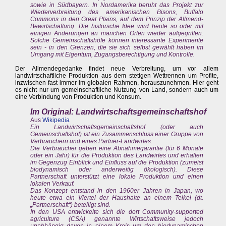
sowie in Südbayern. In Nordamerika beruht das Projekt zur
Wiederverbreitung des amerikanischen Bisons, Buffalo
Commons in den Great Plains, auf dem Prinzip der Allmend-
Bewirtschaftung. Die historsche Idee wird heute so oder mit
einigen Änderungen an manchen Orten wieder aufgegriffen.
Solche Gemeinschaftshöfe können interessante Experimente
sein - in den Grenzen, die sie sich selbst gewählt haben im
Umgang mit Eigentum, Zugangsberechtigung und Kontrolle.
Der Allmendegedanke findet neue Verbreitung, um vor allem
landwirtschaftliche Produktion aus dem stetigen Wettrennen um Profite,
inzwischen fast immer im globalen Rahmen, herauszunehmen. Hier geht
es nicht nur um gemeinschaftliche Nutzung von Land, sondern auch um
eine Verbindung von Produktion und Konsum.
Im Original: Landwirtschaftsgemeinschaftshof
Aus
Wikipedia
Ein Landwirtschaftsgemeinschaftshof (oder auch
Gemeinschaftshof) ist ein Zusammenschluss einer Gruppe von
Verbrauchern und eines Partner-Landwirtes.
Die Verbraucher geben eine Abnahmegarantie (für 6 Monate
oder ein Jahr) für die Produktion des Landwirtes und erhalten
im Gegenzug Einblick und Einfluss auf die Produktion (zumeist
biodynamisch oder anderweitig ökologisch). Diese
Partnerschaft unterstützt eine lokale Produktion und einen
lokalen Verkauf.
Das Konzept entstand in den 1960er Jahren in Japan, wo
heute etwa ein Viertel der Haushalte an einem Teikei (dt.
„Partnerschaft“) beteiligt sind.
In den USA entwickelte sich die dort Community-supported
agriculture (CSA) genannte Wirtschaftsweise jedoch