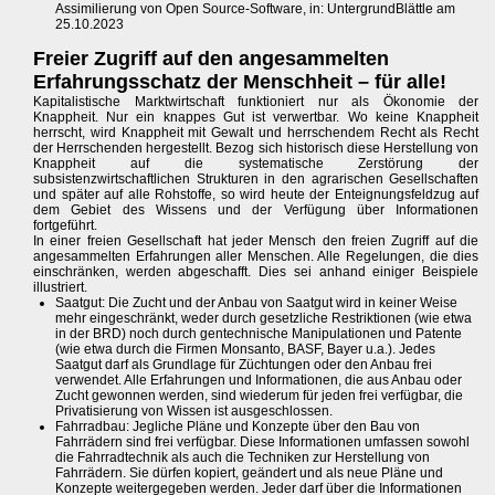
Assimilierung von Open Source-Software, in: UntergrundBlättle am
25.10.2023
Freier Zugriff auf den angesammelten
Erfahrungsschatz der Menschheit – für alle!
Kapitalistische Marktwirtschaft funktioniert nur als Ökonomie der
Knappheit. Nur ein knappes Gut ist verwertbar. Wo keine Knappheit
herrscht, wird Knappheit mit Gewalt und herrschendem Recht als Recht
der Herrschenden hergestellt. Bezog sich historisch diese Herstellung von
Knappheit auf die systematische Zerstörung der
subsistenzwirtschaftlichen Strukturen in den agrarischen Gesellschaften
und später auf alle Rohstoffe, so wird heute der Enteignungsfeldzug auf
dem Gebiet des Wissens und der Verfügung über Informationen
fortgeführt.
In einer freien Gesellschaft hat jeder Mensch den freien Zugriff auf die
angesammelten Erfahrungen aller Menschen. Alle Regelungen, die dies
einschränken, werden abgeschafft. Dies sei anhand einiger Beispiele
illustriert.
Saatgut: Die Zucht und der Anbau von Saatgut wird in keiner Weise
mehr eingeschränkt, weder durch gesetzliche Restriktionen (wie etwa
in der BRD) noch durch gentechnische Manipulationen und Patente
(wie etwa durch die Firmen Monsanto, BASF, Bayer u.a.). Jedes
Saatgut darf als Grundlage für Züchtungen oder den Anbau frei
verwendet. Alle Erfahrungen und Informationen, die aus Anbau oder
Zucht gewonnen werden, sind wiederum für jeden frei verfügbar, die
Privatisierung von Wissen ist ausgeschlossen.
Fahrradbau: Jegliche Pläne und Konzepte über den Bau von
Fahrrädern sind frei verfügbar. Diese Informationen umfassen sowohl
die Fahrradtechnik als auch die Techniken zur Herstellung von
Fahrrädern. Sie dürfen kopiert, geändert und als neue Pläne und
Konzepte weitergegeben werden. Jeder darf über die Informationen