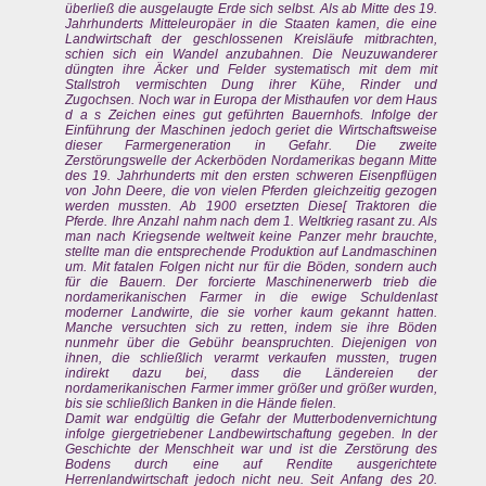
überließ die ausgelaugte Erde sich selbst. Als ab Mitte des 19.
Jahrhunderts Mitteleuropäer in die Staaten kamen, die eine
Landwirtschaft der geschlossenen Kreisläufe mitbrachten,
schien sich ein Wandel anzubahnen. Die Neuzuwanderer
düngten ihre Äcker und Felder systematisch mit dem mit
Stallstroh vermischten Dung ihrer Kühe, Rinder und
Zugochsen. Noch war in Europa der Misthaufen vor dem Haus
d a s Zeichen eines gut geführten Bauernhofs. Infolge der
Einführung der Maschinen jedoch geriet die Wirtschaftsweise
dieser Farmergeneration in Gefahr. Die zweite
Zerstörungswelle der Ackerböden Nordamerikas begann Mitte
des 19. Jahrhunderts mit den ersten schweren Eisenpflügen
von John Deere, die von vielen Pferden gleichzeitig gezogen
werden mussten. Ab 1900 ersetzten Diese[ Traktoren die
Pferde. Ihre Anzahl nahm nach dem 1. Weltkrieg rasant zu. Als
man nach Kriegsende weltweit keine Panzer mehr brauchte,
stellte man die entsprechende Produktion auf Landmaschinen
um. Mit fatalen Folgen nicht nur für die Böden, sondern auch
für die Bauern. Der forcierte Maschinenerwerb trieb die
nordamerikanischen Farmer in die ewige Schuldenlast
moderner Landwirte, die sie vorher kaum gekannt hatten.
Manche versuchten sich zu retten, indem sie ihre Böden
nunmehr über die Gebühr beanspruchten. Diejenigen von
ihnen, die schließlich verarmt verkaufen mussten, trugen
indirekt dazu bei, dass die Ländereien der
nordamerikanischen Farmer immer größer und größer wurden,
bis sie schließlich Banken in die Hände fielen.
Damit war endgültig die Gefahr der Mutterbodenvernichtung
infolge giergetriebener Landbewirtschaftung gegeben. In der
Geschichte der Menschheit war und ist die Zerstörung des
Bodens durch eine auf Rendite ausgerichtete
Herrenlandwirtschaft jedoch nicht neu. Seit Anfang des 20.