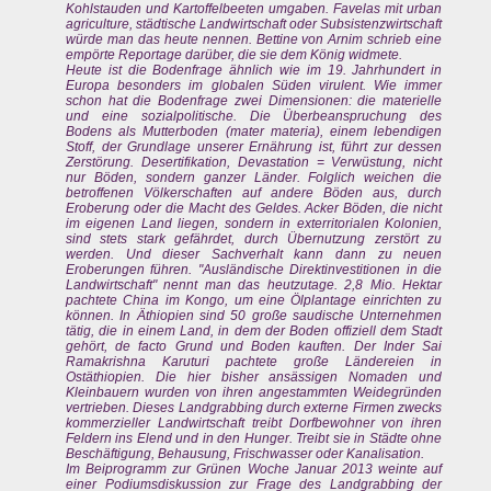
Kohlstauden und Kartoffelbeeten umgaben. Favelas mit urban
agriculture, städtische Landwirtschaft oder Subsistenzwirtschaft
würde man das heute nennen. Bettine von Arnim schrieb eine
empörte Reportage darüber, die sie dem König widmete.
Heute ist die Bodenfrage ähnlich wie im 19. Jahrhundert in
Europa besonders im globalen Süden virulent. Wie immer
schon hat die Bodenfrage zwei Dimensionen: die materielle
und eine sozialpolitische. Die Überbeanspruchung des
Bodens als Mutterboden (mater materia), einem lebendigen
Stoff, der Grundlage unserer Ernährung ist, führt zur dessen
Zerstörung. Desertifikation, Devastation = Verwüstung, nicht
nur Böden, sondern ganzer Länder. Folglich weichen die
betroffenen Völkerschaften auf andere Böden aus, durch
Eroberung oder die Macht des Geldes. Acker Böden, die nicht
im eigenen Land liegen, sondern in exterritorialen Kolonien,
sind stets stark gefährdet, durch Übernutzung zerstört zu
werden. Und dieser Sachverhalt kann dann zu neuen
Eroberungen führen. "Ausländische Direktinvestitionen in die
Landwirtschaft" nennt man das heutzutage. 2,8 Mio. Hektar
pachtete China im Kongo, um eine Ölplantage einrichten zu
können. In Äthiopien sind 50 große saudische Unternehmen
tätig, die in einem Land, in dem der Boden offiziell dem Stadt
gehört, de facto Grund und Boden kauften. Der Inder Sai
Ramakrishna Karuturi pachtete große Ländereien in
Ostäthiopien. Die hier bisher ansässigen Nomaden und
Kleinbauern wurden von ihren angestammten Weidegründen
vertrieben. Dieses Landgrabbing durch externe Firmen zwecks
kommerzieller Landwirtschaft treibt Dorfbewohner von ihren
Feldern ins Elend und in den Hunger. Treibt sie in Städte ohne
Beschäftigung, Behausung, Frischwasser oder Kanalisation.
Im Beiprogramm zur Grünen Woche Januar 2013 weinte auf
einer Podiumsdiskussion zur Frage des Landgrabbing der