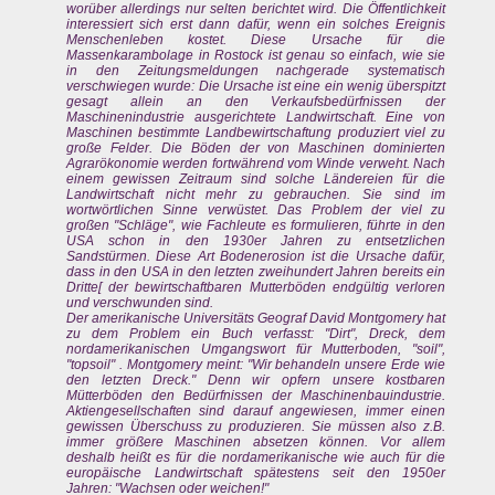
worüber allerdings nur selten berichtet wird. Die Öffentlichkeit
interessiert sich erst dann dafür, wenn ein solches Ereignis
Menschenleben kostet. Diese Ursache für die
Massenkarambolage in Rostock ist genau so einfach, wie sie
in den Zeitungsmeldungen nachgerade systematisch
verschwiegen wurde: Die Ursache ist eine ein wenig überspitzt
gesagt allein an den Verkaufsbedürfnissen der
Maschinenindustrie ausgerichtete Landwirtschaft. Eine von
Maschinen bestimmte Landbewirtschaftung produziert viel zu
große Felder. Die Böden der von Maschinen dominierten
Agrarökonomie werden fortwährend vom Winde verweht. Nach
einem gewissen Zeitraum sind solche Ländereien für die
Landwirtschaft nicht mehr zu gebrauchen. Sie sind im
wortwörtlichen Sinne verwüstet. Das Problem der viel zu
großen "Schläge", wie Fachleute es formulieren, führte in den
USA schon in den 1930er Jahren zu entsetzlichen
Sandstürmen. Diese Art Bodenerosion ist die Ursache dafür,
dass in den USA in den letzten zweihundert Jahren bereits ein
Dritte[ der bewirtschaftbaren Mutterböden endgültig verloren
und verschwunden sind.
Der amerikanische Universitäts Geograf David Montgomery hat
zu dem Problem ein Buch verfasst: "Dirt", Dreck, dem
nordamerikanischen Umgangswort für Mutterboden, "soil",
"topsoil" . Montgomery meint: "Wir behandeln unsere Erde wie
den letzten Dreck." Denn wir opfern unsere kostbaren
Mütterböden den Bedürfnissen der Maschinenbauindustrie.
Aktiengesellschaften sind darauf angewiesen, immer einen
gewissen Überschuss zu produzieren. Sie müssen also z.B.
immer größere Maschinen absetzen können. Vor allem
deshalb heißt es für die nordamerikanische wie auch für die
europäische Landwirtschaft spätestens seit den 1950er
Jahren: "Wachsen oder weichen!"