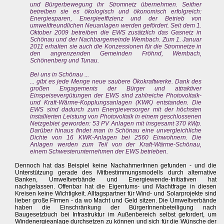
und Bürgerbewegung ihr Stromnetz übernehmen. Seither
betreiben sie es ökologisch und ökonomisch erfolgreich:
Energiesparen, Energieeffizienz und der Betrieb von
umweltfreundlichen Neuanlagen werden gefördert. Seit dem 1.
Oktober 2009 betreiben die EWS zusätzlich das Gasnetz in
Schönau und der Nachbargemeinde Wembach. Zum 1. Januar
2011 erhalten sie auch die Konzessionen für die Stromnetze in
den angrenzenden Gemeinden Fröhnd, Wembach,
Schönenberg und Tunau.
Bei uns in Schönau ...
... gibt es jede Menge neue saubere Ökokraftwerke. Dank des
großen Engagements der Bürger und attraktiver
Einspeisevergütungen der EWS sind zahlreiche Photovoltaik-
und Kraft-Wärme-Kopplungsanlagen (KWK) entstanden. Die
EWS sind dadurch zum Energieversorger mit der höchsten
installierten Leistung von Photovoltaik in einem geschlossenen
Netzgebiet geworden: 53 PV Anlagen mit insgesamt 370 kWp.
Darüber hinaus findet man in Schönau eine unvergleichliche
Dichte von 16 KWK-Anlagen bei 2560 Einwohnern. Die
Anlagen werden zum Teil von der Kraft-Wärme-Schönau,
einem Schwesterunternehmen der EWS betrieben.
Dennoch hat das Beispiel keine NachahmerInnen gefunden - und die
Unterstützung gerade des Mitbestimmungsmodells durch alternative
Banken, Umweltverbände und Energiewende-Initiativen hat
nachgelassen. Offenbar hat die Eigentums- und Machtfrage in diesen
Kreisen keine Wichtigkeit. Alltagspartner für Wind- und Solarprojekte sind
lieber große Firmen - da wo Macht und Geld sitzen. Die Umweltverbände
haben die Einschränkung der BürgerInnenbeteiligung nach
Baugesetzbuch bei Infrastruktur im Außenbereich selbst gefordert, um
Windenergieanlage durchsetzen zu können und sich für die Wünsche der