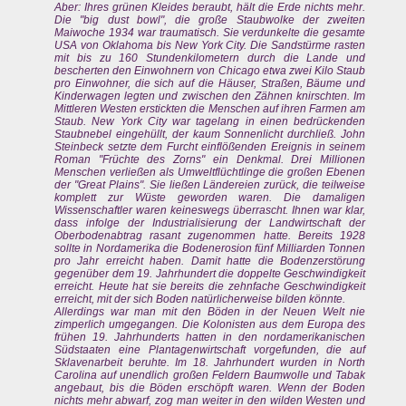
Aber: Ihres grünen Kleides beraubt, hält die Erde nichts mehr.
Die "big dust bowl", die große Staubwolke der zweiten
Maiwoche 1934 war traumatisch. Sie verdunkelte die gesamte
USA von Oklahoma bis New York City. Die Sandstürme rasten
mit bis zu 160 Stundenkilometern durch die Lande und
bescherten den Einwohnern von Chicago etwa zwei Kilo Staub
pro Einwohner, die sich auf die Häuser, Straßen, Bäume und
Kinderwagen legten und zwischen den Zähnen knirschten. Im
Mittleren Westen erstickten die Menschen auf ihren Farmen am
Staub. New York City war tagelang in einen bedrückenden
Staubnebel eingehüllt, der kaum Sonnenlicht durchließ. John
Steinbeck setzte dem Furcht einflößenden Ereignis in seinem
Roman "Früchte des Zorns" ein Denkmal. Drei Millionen
Menschen verließen als Umweltflüchtlinge die großen Ebenen
der "Great Plains". Sie ließen Ländereien zurück, die teilweise
komplett zur Wüste geworden waren. Die damaligen
Wissenschaftler waren keineswegs überrascht. Ihnen war klar,
dass infolge der Industrialisierung der Landwirtschaft der
Oberbodenabtrag rasant zugenommen hatte. Bereits 1928
sollte in Nordamerika die Bodenerosion fünf Milliarden Tonnen
pro Jahr erreicht haben. Damit hatte die Bodenzerstörung
gegenüber dem 19. Jahrhundert die doppelte Geschwindigkeit
erreicht. Heute hat sie bereits die zehnfache Geschwindigkeit
erreicht, mit der sich Boden natürlicherweise bilden könnte.
Allerdings war man mit den Böden in der Neuen Welt nie
zimperlich umgegangen. Die Kolonisten aus dem Europa des
frühen 19. Jahrhunderts hatten in den nordamerikanischen
Südstaaten eine Plantagenwirtschaft vorgefunden, die auf
Sklavenarbeit beruhte. Im 18. Jahrhundert wurden in North
Carolina auf unendlich großen Feldern Baumwolle und Tabak
angebaut, bis die Böden erschöpft waren. Wenn der Boden
nichts mehr abwarf, zog man weiter in den wilden Westen und