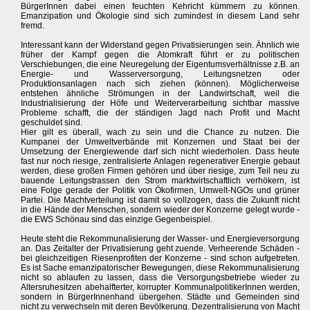
BürgerInnen dabei einen feuchten Kehricht kümmern zu können.
Emanzipation und Ökologie sind sich zumindest in diesem Land sehr
fremd.
Interessant kann der Widerstand gegen Privatisierungen sein. Ähnlich wie
früher der Kampf gegen die Atomkraft führt er zu politischen
Verschiebungen, die eine Neuregelung der Eigentumsverhältnisse z.B. an
Energie- und Wasserversorgung, Leitungsnetzen oder
Produktionsanlagen nach sich ziehen (können). Möglicherweise
entstehen ähnliche Strömungen in der Landwirtschaft, weil die
Industrialisierung der Höfe und Weiterverarbeitung sichtbar massive
Probleme schafft, die der ständigen Jagd nach Profit und Macht
geschuldet sind.
Hier gilt es überall, wach zu sein und die Chance zu nutzen. Die
Kumpanei der Umweltverbände mit Konzernen und Staat bei der
Umsetzung der Energiewende darf sich nicht wiederholen. Dass heute
fast nur noch riesige, zentralisierte Anlagen regenerativer Energie gebaut
werden, diese großen Firmen gehören und über riesige, zum Teil neu zu
bauende Leitungstrassen den Strom marktwirtschaftlich verhökern, ist
eine Folge gerade der Politik von Ökofirmen, Umwelt-NGOs und grüner
Partei. Die Machtverteilung ist damit so vollzogen, dass die Zukunft nicht
in die Hände der Menschen, sondern wieder der Konzerne gelegt wurde -
die EWS Schönau sind das einzige Gegenbeispiel.
Heute steht die Rekommunalisierung der Wasser- und Energieversorgung
an. Das Zeitalter der Privatisierung geht zuende. Verheerende Schäden -
bei gleichzeitigen Riesenprofiten der Konzerne - sind schon aufgetreten.
Es ist Sache emanzipatorischer Bewegungen, diese Rekommunalisierung
nicht so ablaufen zu lassen, dass die Versorgungsbetriebe wieder zu
Altersruhesitzen abehalfterter, korrupter KommunalpolitikerInnen werden,
sondern in BürgerInnenhand übergehen. Städte und Gemeinden sind
nicht zu verwechseln mit deren Bevölkerung. Dezentralisierung von Macht