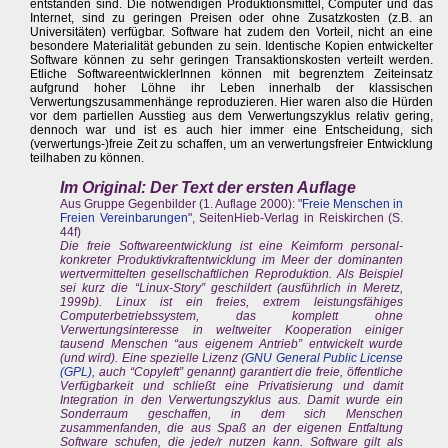
entstanden sind. Die notwendigen Produktionsmittel, Computer und das
Internet, sind zu geringen Preisen oder ohne Zusatzkosten (z.B. an
Universitäten) verfügbar. Software hat zudem den Vorteil, nicht an eine
besondere Materialität gebunden zu sein. Identische Kopien entwickelter
Software können zu sehr geringen Transaktionskosten verteilt werden.
Etliche SoftwareentwicklerInnen können mit begrenztem Zeiteinsatz
aufgrund hoher Löhne ihr Leben innerhalb der klassischen
Verwertungszusammenhänge reproduzieren. Hier waren also die Hürden
vor dem partiellen Ausstieg aus dem Verwertungszyklus relativ gering,
dennoch war und ist es auch hier immer eine Entscheidung, sich
(verwertungs-)freie Zeit zu schaffen, um an verwertungsfreier Entwicklung
teilhaben zu können.
Im Original: Der Text der ersten Auflage
Aus Gruppe Gegenbilder (1. Auflage 2000): "
Freie Menschen in
Freien Vereinbarungen
", SeitenHieb-Verlag in Reiskirchen (S.
44f)
Die freie Softwareentwicklung ist eine Keimform personal-
konkreter Produktivkraftentwicklung im Meer der dominanten
wertvermittelten gesellschaftlichen Reproduktion. Als Beispiel
sei kurz die “Linux-Story” geschildert (ausführlich in Meretz,
1999b). Linux ist ein freies, extrem leistungsfähiges
Computerbetriebssystem, das komplett ohne
Verwertungsinteresse in weltweiter Kooperation einiger
tausend Menschen “aus eigenem Antrieb” entwickelt wurde
(und wird). Eine spezielle Lizenz (
GNU General Public License
(GPL)
, auch “Copyleft” genannt) garantiert die freie, öffentliche
Verfügbarkeit und schließt eine Privatisierung und damit
Integration in den Verwertungszyklus aus. Damit wurde ein
Sonderraum geschaffen, in dem sich Menschen
zusammenfanden, die aus Spaß an der eigenen Entfaltung
Software schufen, die jede/r nutzen kann. Software gilt als