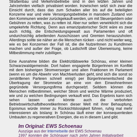
Straßenbau und Verkehrsbetriebe sind in den letzten Jahren und
Jahrzehnten vielfach privatisiert worden. Inzwischen setzt sich zwar die
Einsicht durch, dass das zum Schaden aller bis auf die beteiligten
Konzerne war und viele Versorgungsbetriebe in marodem Zustand von
den Kommunen wieder zurückgekauft werden, um mit Steuergeldern oder
Gebühren zu retten, was zu retten ist. Aber nur selten verwirklicht sich die
umgekehrte Richtung. Denn aus emanzipatorischer Sicht wäre es zwar
auch richtig, die Entscheidungsgewalt aus Parlamenten und oft
undurchsichtig arbeitenden Ausschüssen und Gremien herauszuholen.
Allerdings sollte sie näher an die Menschen rücken - und nicht weiter weg,
wie es bei Konzernen der Fall ist, die die NutzerInnen zu KundInnen
machen und außer der Frage, ob Lastschrift über Überweisung, keine
Mitbestimmung mehr zubilligen.
Eine Ausnahme bilden die Elektrizitätswerke Schönau, einer kleinen
Schwarzwaldgemeinde. Dort haben engagierte BürgerInnen im Konflikt
mit dem bisherigen Stromversorger und allen Fraktionen im Parlament
(wenn es um die Abwehr von Machtverlusten geht, sind sich die sonst so
zerstrittenen Parteien schnell einig!) per BürgerInnenentscheid die
Übertragung der Stromnetze an eine von den EinwohnerInnen
gegründete Versorgungsfirma durchgesetzt. Seitdem können die
Menschen mitbestimmen, welcher Strom und welche Wärme produziert,
wie und zu welchen Bedingungen verkauft wird. Das Ergebnis kann sich
sehen lassen und könnte auch die verbohrten
BetriebswirtschaftstheoretikerInnen dieser Welt mit ihrer Behauptung,
Egoismus würde immer zu Rücksichtslosigkeit führen, ruhig mal mehr
interessieren als bislang: In Schönau läuft einer der konsequentesten
Umbauten zu regenerativen Energien, die es in diesem Land gibt.
Im Original: EWS Schoenau
Auszüge aus der
Internetseite
der EWS Schoenau
1997 konnten die Schönauer nach zehn Jahren Initiativarbeit