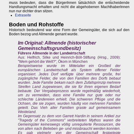
muss bedeuten, dass die BürgerInnen tatsächlich die entscheidende
Handlungsmacht erhalten und nicht die abgehobenen MachthaberInnen
nun nur dichter dran sitzen.
Extraseite
Boden und Rohstoffe
Historisch bedeutend war eine Form der Gemeingüter, die sich auf den
Boden bezog und Allmende genant wurde.
Im Original: Allmende (historischer
Gemeinschaftsgrundbesitz)
Führere Allmende in der Landwirtschaft
Aus: Helfrich, Silke und Heinrich-Böll-Stiftung (Hrsg., 2009):
"Wem gehört die Welt?", Ökom in München
Beispielsweise wurde im Mittelalter ein Großteil der
europäischen Landwirtschaft als System offener Felder
organisiert. Jedes Dorf verfügte über mehrere große, frei
zugängliche Felder, die von den Familien des Dorfs bebaut
wurden. Jede Familie bekam nach dem Zufallsprinzip mehrere
Streifen Land zugewiesen, die sie für ihren eigenen Bedarf
bebaute. Der Vergabeprozess wurde regelmäßig wiederholt,
um zu vermeiden, dass eine Familie nur gute oder nur
schlechte Ländereien erhielt. Die schweren Pflüge und die
Ochsen, die sie zogen, wurden häufig von mehreren Familien
geteilt. Das Vieh aller Familien graste auf gemeinsamem
Weideland.
Im Gegensatz zu dem von Garrett Hardin in seinem Artikel zur
"Tragedy of the Commons" verbreiteten Mythos waren die
Gemeingüter keineswegs völlig unregulierte Ressourcen, die
von allen nach Belieben ge- und missbraucht werden konnten.
Es gab vielmehr von der Gemeinschaft festgelegte