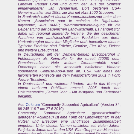
unabhängig davon in einem Kreis um den biodynamischen
Landwirt Trauger Groh und durch den aus der Schweiz
eingewanderten Jan VanderTuin. Dort bestehen CSA-
Gemeinschaften seit 1985, zur Zeit mit etwa 1500 Gruppen.
In Frankreich existiert dieses Kooperationskonzept unter dem
Namen „Association pour le maintien de l'agriculture
paysanne“, kurz AMAP, (Verbrauchervereinigung für die
Beibehaltung der bäuerlichen Landwirtschaft). Es handelt sich
dabei um regional agierende Vereine, die der gesicherten
Abnahme von landwirtschaftlichen Produkten aus deren
Herkunftsregion durch ihre Mitglieder und Unterstützer dienen.
Typische Produkte sind Früchte, Gemüse, Eier, Käse, Fleisch
und weitere Erzeugnisse.
In Deutschland gilt der Demeter-Betrieb Buschberghof in
Fuhlenhagen als Keimzelle für die zurzeit (2008) neun
Gemeinschaften. Viele weitere Ökobauernhöfe sowie
Foodcoops bieten als wesentlich einfachere Variante
sogenannte Gemüse-Abo-Kisten an. CSA war eines der
favorisierten Konzepte auf dem Weltsozialforum 2001 in Porto
Alegre (Brasilien).
In Deutschland und weiteren Ländern wurde das Konzept
einem breiteren Publikum erstmals 2005 durch den
Dokumentarfilm „Farmer John - Mit Mistgabel und Federboa“
bekannt.
Aus
Coforum
"Community Supported Agriculture" (Version 34,
89.245.119.7 am 27.6.2010)
Community Supported Agriculture (gemeinschaftlich
getragener Ackerbau) ist eine Form der Landwirtschaft, in der
Nutzer und Erzeuger eine langfristige Zusammenarbeit
eingehen. Unter diesem Namen entstehen seit vielen Jahren
Projekte in Japan und in den USA. Eine Gruppe von Menschen