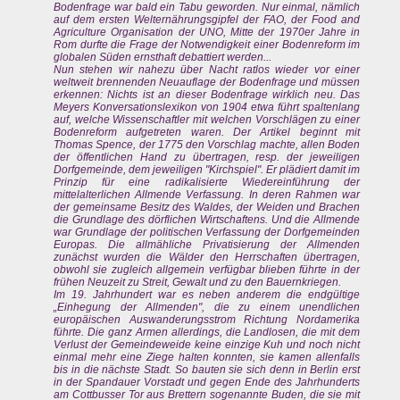
Bodenfrage war bald ein Tabu geworden. Nur einmal, nämlich
auf dem ersten Welternährungsgipfel der FAO, der Food and
Agriculture Organisation der UNO, Mitte der 1970er Jahre in
Rom durfte die Frage der Notwendigkeit einer Bodenreform im
globalen Süden ernsthaft debattiert werden...
Nun stehen wir nahezu über Nacht ratlos wieder vor einer
weltweit brennenden Neuauflage der Bodenfrage und müssen
erkennen: Nichts ist an dieser Bodenfrage wirklich neu. Das
Meyers Konversationslexikon von 1904 etwa führt spaltenlang
auf, welche Wissenschaftler mit welchen Vorschlägen zu einer
Bodenreform aufgetreten waren. Der Artikel beginnt mit
Thomas Spence, der 1775 den Vorschlag machte, allen Boden
der öffentlichen Hand zu übertragen, resp. der jeweiligen
Dorfgemeinde, dem jeweiligen "Kirchspiel". Er plädiert damit im
Prinzip für eine radikalisierte Wiedereinführung der
mittelalterlichen Allmende Verfassung. In deren Rahmen war
der gemeinsame Besitz des Waldes, der Weiden und Brachen
die Grundlage des dörflichen Wirtschaftens. Und die Allmende
war Grundlage der politischen Verfassung der Dorfgemeinden
Europas. Die allmähliche Privatisierung der Allmenden
zunächst wurden die Wälder den Herrschaften übertragen,
obwohl sie zugleich allgemein verfügbar blieben führte in der
frühen Neuzeit zu Streit, Gewalt und zu den Bauernkriegen.
Im 19. Jahrhundert war es neben anderem die endgültige
„Einhegung der Allmenden", die zu einem unendlichen
europäischen Auswanderungsstrom Richtung Nordamerika
führte. Die ganz Armen allerdings, die Landlosen, die mit dem
Verlust der Gemeindeweide keine einzige Kuh und noch nicht
einmal mehr eine Ziege halten konnten, sie kamen allenfalls
bis in die nächste Stadt. So bauten sie sich denn in Berlin erst
in der Spandauer Vorstadt und gegen Ende des Jahrhunderts
am Cottbusser Tor aus Brettern sogenannte Buden, die sie mit