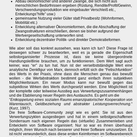
Abbau ökonomischer und anderer Zwänge, die sich nicht aus
menschlichen Bedürfnissen ergeben (Rüstung, Rendite/Profit/Gewinn,
Verschwendungsproduktion wie eingebauter Verschleiß etc.,
Entwickungs”hilfe” usw.)
gemeinsame Nutzung vieler Güter statt Privatbesitz (Wohnformen,
Mobilität etc.)
Entwicklung alternativer Ökonomieformen, die die Abschaffung der
Zwangsstrukturen einschließen, denen sie bisher aufgrund der
Wertvergesellschaftung unterworfen sind.
Entwicklung dezentraler Politik- und direkter Demokratieformen.
Wie aber soll das konkret aussehen, was kann ich tun? Diese Frage ist
deswegen schwer zu beantworten, weil es ja gerade die Eigenschaft
selbstorganisierter Prozesse ist, dass sie keine übergeordnete
Handlungsleitlinie brauchen, um zu funktionieren. Dem Wert sagt auch
keiner, was “er” zu tun hat. Nun ist der verselbstständigte Wert eine
analytische Denkfigur von Marx, dennoch erfüllt sich die “Fetischfunktion”
des Werts in der Praxis, ohne dass die Menschen genau das bewußt
wollen - die Wertabstraktion bestimmt ganz einfach ihren subjektiven
Möglichkeitsraum. Ein neuer Modus kann nur bewußt gegen das
subjektlose Wirken des Werts durchgesetzt werden. Eine Möglichkeit ist
der komplette oder teilweise Ausstieg aus Verwertungszusammenhängen
und die Etablierung neuer Regeln des Austauschs. Es geht um die
“
Entkoppelung eines sozialen Raums emanzipatorischer Kooperation von
Warentausch, Geldbeziehung und abstrakter Leistungsverrechnung.
”
(Kurz, 1997).
Die freie Software-Community zeigt wie es geht: Sie ist aus den
Verwertungszyklen ausgestiegen und hat in einem selbstgeschaffenen
Sonderraum nach eigenen Regeln das (virtuelle) Zusammenleben und
Entwickeln von Software organisiert. Nur so war es ihnen überhaupt
möglich, ihren Wunsch nach besserer und freier Software umzusetzen. Es
ist nicht verwunderlich, dass diese ersten Keimformen im Softwarebereich