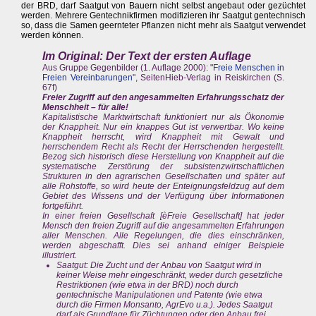
der BRD, darf Saatgut von Bauern nicht selbst angebaut oder gezüchtet
werden. Mehrere Gentechnikfirmen modifizieren ihr Saatgut gentechnisch
so, dass die Samen geernteter Pflanzen nicht mehr als Saatgut verwendet
werden können.
Im Original: Der Text der ersten Auflage
Aus Gruppe Gegenbilder (1. Auflage 2000): "
Freie Menschen in
Freien Vereinbarungen
", SeitenHieb-Verlag in Reiskirchen (S.
67f)
Freier Zugriff auf den angesammelten Erfahrungsschatz der
Menschheit – für alle!
Kapitalistische Marktwirtschaft funktioniert nur als Ökonomie
der Knappheit. Nur ein knappes Gut ist verwertbar. Wo keine
Knappheit herrscht, wird Knappheit mit Gewalt und
herrschendem Recht als Recht der Herrschenden hergestellt.
Bezog sich historisch diese Herstellung von Knappheit auf die
systematische Zerstörung der subsistenzwirtschaftlichen
Strukturen in den agrarischen Gesellschaften und später auf
alle Rohstoffe, so wird heute der Enteignungsfeldzug auf dem
Gebiet des Wissens und der Verfügung über Informationen
fortgeführt.
In einer freien Gesellschaft [èFreie Gesellschaft] hat jeder
Mensch den freien Zugriff auf die angesammelten Erfahrungen
aller Menschen. Alle Regelungen, die dies einschränken,
werden abgeschafft. Dies sei anhand einiger Beispiele
illustriert.
Saatgut: Die Zucht und der Anbau von Saatgut wird in
keiner Weise mehr eingeschränkt, weder durch gesetzliche
Restriktionen (wie etwa in der BRD) noch durch
gentechnische Manipulationen und Patente (wie etwa
durch die Firmen Monsanto, AgrEvo u.a.). Jedes Saatgut
darf als Grundlage für Züchtungen oder den Anbau frei