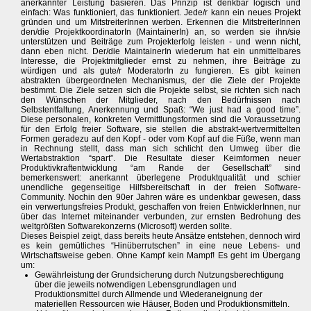
anerkannter Leistung basieren. Das Prinzip ist denkbar logisch und
einfach: Was funktioniert, das funktioniert. Jede/r kann ein neues Projekt
gründen und um MitstreiterInnen werben. Erkennen die MitstreiterInnen
den/die ProjektkoordinatorIn (MaintainerIn) an, so werden sie ihn/sie
unterstützen und Beiträge zum Projekterfolg leisten - und wenn nicht,
dann eben nicht. Der/die MaintainerIn wiederum hat ein unmittelbares
Interesse, die Projektmitglieder ernst zu nehmen, ihre Beiträge zu
würdigen und als gute/r ModeratorIn zu fungieren. Es gibt keinen
abstrakten übergeordneten Mechanismus, der die Ziele der Projekte
bestimmt. Die Ziele setzen sich die Projekte selbst, sie richten sich nach
den Wünschen der Mitglieder, nach den Bedürfnissen nach
Selbstentfaltung, Anerkennung und Spaß: “We just had a good time”.
Diese personalen, konkreten Vermittlungsformen sind die Voraussetzung
für den Erfolg freier Software, sie stellen die abstrakt-wertvermittelten
Formen geradezu auf den Kopf - oder vom Kopf auf die Füße, wenn man
in Rechnung stellt, dass man sich schlicht den Umweg über die
Wertabstraktion “spart”. Die Resultate dieser Keimformen neuer
Produktivkraftentwicklung “am Rande der Gesellschaft” sind
bemerkenswert: anerkannt überlegene Produktqualität und schier
unendliche gegenseitige Hilfsbereitschaft in der freien Software-
Community. Nochin den 90er Jahren wäre es undenkbar gewesen, dass
ein verwertungsfreies Produkt, geschaffen von freien EntwicklerInnen, nur
über das Internet miteinander verbunden, zur ernsten Bedrohung des
weltgrößten Softwarekonzerns (Microsoft) werden sollte.
Dieses Beispiel zeigt, dass bereits heute Ansätze entstehen, dennoch wird
es kein gemütliches “Hinüberrutschen” in eine neue Lebens- und
Wirtschaftsweise geben. Ohne Kampf kein Mampf! Es geht im Übergang
um:
Gewährleistung der Grundsicherung durch Nutzungsberechtigung
über die jeweils notwendigen Lebensgrundlagen und
Produktionsmittel durch Allmende und Wiederaneignung der
materiellen Ressourcen wie Häuser, Boden und Produktionsmitteln.