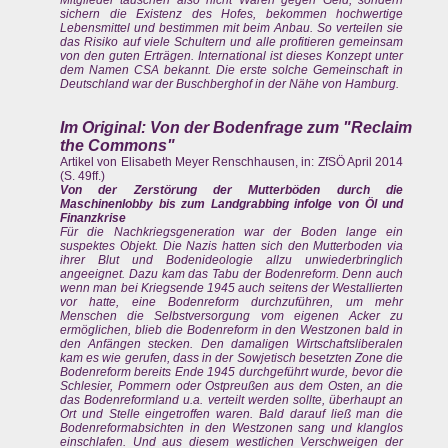
Mitglieder tauschen also nicht Waren gegen Geld, sondern
sichern die Existenz des Hofes, bekommen hochwertige
Lebensmittel und bestimmen mit beim Anbau. So verteilen sie
das Risiko auf viele Schultern und alle profitieren gemeinsam
von den guten Erträgen. International ist dieses Konzept unter
dem Namen CSA bekannt. Die erste solche Gemeinschaft in
Deutschland war der Buschberghof in der Nähe von Hamburg.
Im Original: Von der Bodenfrage zum "Reclaim
the Commons"
Artikel von Elisabeth Meyer Renschhausen, in: ZfSÖ April 2014
(S. 49ff.)
Von der Zerstörung der Mutterböden durch die
Maschinenlobby bis zum Landgrabbing infolge von Öl und
Finanzkrise
Für die Nachkriegsgeneration war der Boden lange ein
suspektes Objekt. Die Nazis hatten sich den Mutterboden via
ihrer Blut und Bodenideologie allzu unwiederbringlich
angeeignet. Dazu kam das Tabu der Bodenreform. Denn auch
wenn man bei Kriegsende 1945 auch seitens der Westallierten
vor hatte, eine Bodenreform durchzuführen, um mehr
Menschen die Selbstversorgung vom eigenen Acker zu
ermöglichen, blieb die Bodenreform in den Westzonen bald in
den Anfängen stecken. Den damaligen Wirtschaftsliberalen
kam es wie gerufen, dass in der Sowjetisch besetzten Zone die
Bodenreform bereits Ende 1945 durchgeführt wurde, bevor die
Schlesier, Pommern oder Ostpreußen aus dem Osten, an die
das Bodenreformland u.a. verteilt werden sollte, überhaupt an
Ort und Stelle eingetroffen waren. Bald darauf ließ man die
Bodenreformabsichten in den Westzonen sang und klanglos
einschlafen. Und aus diesem westlichen Verschweigen der