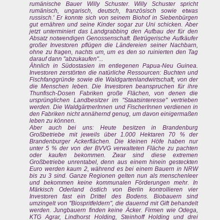
rumänische Bauer Willy Schuster. Willy Schuster spricht
rumänisch, ungarisch, deutsch, französisch sowie etwas
russisch.' Er konnte sich von seinem Biohof in Siebenbürgen
gut ernähren und seine Kinder sogar zur Uni schicken. Aber
jetzt unterminiert das Landgrabbing den Aufbau der für den
Absatz notwendigen Genossenschaft. Betrügerische Aufkäufer
großer Investoren pflügen die Ländereien seiner Nachbarn,
ohne zu fragen, nachts um, um es den so ruinierten den Tag
darauf dann "abzukaufen"...
Ähnlich in Südostasien im entlegenen Papua-Neu Guinea.
Investoren zerstörten die natürliche Ressourcen: Buchten und
Fischfanggründe sowie die Waldgartenlandwirtschaft, von der
die Menschen leben. Die Investoren beanspruchen für ihre
Thunfisch-Dosen Fabriken große Flächen, von denen die
ursprünglichen Landbesitzer im "Staatsinteresse" vertrieben
werden. Die WaldgärtnerInnen und FischerInnen verdienen in
den Fabriken nicht annähernd genug, um davon einigermaßen
leben zu können.
Aber auch bei uns: Heute besitzen in Brandenburg
Großbetriebe mit jeweils über 1.000 Hektaren 70 % der
Brandenburger Ackerflächen. Die kleinen Höfe haben nur
unter 5 % der von der BVVG verwalteten Fläche zu pachten
oder kaufen bekommen. Zwar sind diese extremen
Großbetriebe unrentabel, denn aus einem hinein gesteckten
Euro werden kaum 2, während es bei einem Bauern in NRW
bis zu 3 sind. Ganze Regionen gelten nun als menschenleer
und bekommen keine kommunalen Förderungen mehr. In
Märkisch Oderland östlich von Berlin kontrollieren vier
Investoren fast ein Drittel des Bodens. Biobauern sind
umzingelt von "Biospritfeldern", die dauernd mit Gift behandelt
werden. Jungbauern finden keine Äcker. Firmen wie Odega,
KTG Agrar, Lindhorst Holding, Steinhoff Holding und drei