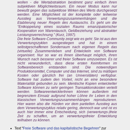
wollen - die Wertabstraktion bestimmt ganz einfach ihren
subjektiven Möglichkeitsraum. Ein neuer Modus kann nur
bewußt gegen das subjektlose Wirken des Werts durchgesetzt
werden. Eine Möglichkeit ist der komplette oder teilweise
Ausstieg aus Verwertungszusammenhängen und die
Etablierung neuer Regeln des Austauschs. Es geht um die
“Entkoppelung eines sozialen Raums emanzipatorischer
Kooperation von Warentausch, Geldbeziehung und abstrakter
Leistungsverrechnung.” (Kurz, 1997).
Die freie Software-Community zeigt wie es geht: Sie ist aus den
Verwertungszyklen ausgestiegen und hat in einem
selbstgeschaffenen Sonderraum nach eigenen Regeln das
(virtuelle) Zusammenleben und Entwickeln von Software
organisiert. Nur so war es ihnen überhaupt möglich, ihren
Wunsch nach besserer und freier Software umzusetzen. Es ist
nicht verwunderlich, dass diese ersten Keimformen im
Softwarebereich entstanden sind. Die notwendigen
Produktionsmittel, Computer und das Internet, sind zu mäßigen
Kosten oder gänzlich frei (an Universitäten) verfügbar.
Software hat zudem den Vorteil, nicht an eine besondere
Materialität gebunden zu sein. Identische Kopien entwickelter
Software können zu sehr geringen Transaktionskosten verteilt
werden. SoftwareentwicklerInnen können außerdem mit
begrenztem Einsatz aufgrund hoher Löhne ihr Leben in den
klassischen Verwertungszusammenhängen reproduzieren.
Hier waren also die Hürden vor dem partiellen Ausstieg aus
dem Verwertungszyklus relativ gering, dennoch war und ist es
auch hier immer eine Entscheidung, sich (verwertungs-)freie
Zeit zu schaffen, um an verwertungsfreier Entwicklung
teilhaben zu können.
Text "
Freie Software und das kapitalistische Begehren
" zur