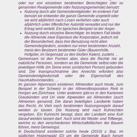
oder nur von einzelnen bestimmten Berechtigten (der so
genannten Realgemeinde oder Nutzungsgemeinde) benutzt:
Nutzung durch alle Gemeindemitglieder: Im ersteren Fall
benutzt sie entweder die ganze Gemeinde ungeteilt oder
sie wird alljährlich nach Losen verliehen oder auch
alljährlich unter öffentlicher Autorität verwaltet und nur der
Ertrag wird verteilt. Ein typisches Beispiel ist der Anger.
Nutzung durch einzelne Berechtigte: Im letztern Fall bleibt
die Allmende zwar Eigentum der Korporation, jedoch mit
der Besonderheit, dass ihre Benutzung nicht allen
Gemeindegliedern, sondern nur einer bestimmten Anzahl,
meist den Besitzern bestimmter Güter (Bauernhöfe,
Hofgüter, im Gegensatz zu den bloßen Katen), zusteht. ...
Gemeinsam ist den Formen aber, dass die Rechte nie an
natürliche Personen, sondern an die Gemeinde selbst oder die
jeweiligen Höfe (im Sinne einer juristischen Person) gebunden
sind. Die Inanspruchnahme des Anrechts erfordert also
Gemeindemitgliedschaft oder die Eigenschaft des
Haushaltsvorstandes. ...
Im ganzen Alpenraum existieren Allmenden auch heute, zum
Beispiel in der Schweiz in der Allmendkorporation Reiti in
Horgen am Zürichsee. Unter anderem gibt es in den Kantonen
Graubünden und Uri viele Alpweiden als Allmenden (auch
Allmeinen genannt). Die daran beteiligten Landwirte haben
das Recht, ihr Vieh nach bestimmten Nutzungsregeln darauf
weiden zu lassen. Die Nutzung wird nach Kuhrechten
vergeben. Ein Kuhrecht besagt, dass der Landwirt eine Kuh
darauf weiden lassen darf. Auch sind die Weide- und Triftwege,
welche zu den verschiedenen Wirtschaftsflächen der Bauern
führen, meist Gemeingut.
In Deutschland existieren solche heute (2010) z. Bsp. im
südlichen Hotzenwald (D) um die Gemeinde Ibach herum