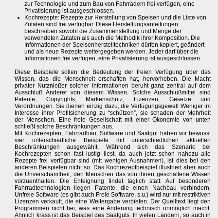
zur Technologie und zum Bau von Fahrrädern frei verfügen, eine
Privatisierung ist ausgeschlossen.
Kochrezepte: Rezepte zur Herstellung von Speisen und die Liste von
Zutaten sind frei verfügbar. Diese Herstellungsanleitungen
beschreiben sowohl die Zusammenstellung und Menge der
verwendeten Zutaten als auch die Methodik ihrer Komposition. Die
Informationen der Speisenherstelltechniken dürfen kopiert, geändert
und als neue Rezepte weitergegeben werden. Jeder darf über die
Informationen frei verfügen, eine Privatisierung ist ausgeschlossen.
Diese Beispiele sollen die Bedeutung der freien Verfügung über das
Wissen, das die Menschheit erschaffen hat, hervorheben. Die Macht
privater Nutznießer solcher Informationen beruht ganz zentral auf dem
Ausschluß Anderer von diesem Wissen. Solche Ausschlußmittel sind
Patente, Copyrights, Markenschutz, Lizenzen, Gesetze und
Verordnungen. Sie dienen einzig dazu, die Verfügungsgewalt Weniger im
Interesse ihrer Profitsicherung zu “schützen”, sie schaden der Mehrheit
der Menschen. Eine freie Gesellschaft mit einer Ökonomie von unten
schließt solche Beschränkungen aus.
Mit Kochrezepten, Fahrradbau, Software und Saatgut haben wir bewusst
vier unterschiedliche Beispiele mit unterschiedlichen aktuellen
Beschränkungen ausgewählt. Während sich das Szenario bei
Kochrezepten schon fast lustig liest, da auch jetzt schon nahezu alle
Rezepte frei verfügbar sind (mit wenigen Ausnahmen), ist dies bei den
anderen Beispielen nicht so. Das Kochrezeptbeispiel illustriert aber auch
die Unverschämtheit, den Menschen das von ihnen geschaffene Wissen
vorzuenthalten. Die Enteignung findet täglich statt: Auf besonderen
Fahrradtechnologien liegen Patente, die einen Nachbau verhindern.
Unfreie Software (es gibt auch Freie Software, s.u.) wird nur mit restriktiven
Lizenzen verkauft, die eine Weitergabe verbieten. Der Quelltext liegt den
Programmen nicht bei, was eine Änderung technisch unmöglich macht.
Ähnlich krass ist das Beispiel des Saatguts. In vielen Ländern, so auch in