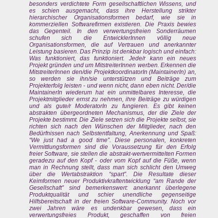
besonders verdichtete Form gesellschaftlichen Wissens, und
es schien ausgemacht, dass ihre Herstellung strikter
hierarchischer Organisationsformen bedarf, wie sie in
kommerziellen Softwarefirmen existieren. Die Praxis bewies
das Gegenteil. In den verwertungsfreien Sonderräumen
schufen sich die EntwicklerInnen völlig neue
Organisationsformen, die auf Vertrauen und anerkannter
Leistung basieren. Das Prinzip ist denkbar logisch und einfach:
Was funktioniert, das funktioniert. Jede/r kann ein neues
Projekt gründen und um MitstreiterInnen werben. Erkennen die
MitstreiterInnen den/die ProjektkoordinatorIn (MaintainerIn) an,
so werden sie ihn/sie unterstützen und Beiträge zum
Projekterfolg leisten - und wenn nicht, dann eben nicht. Der/die
MaintainerIn wiederum hat ein unmittelbares Interesse, die
Projektmitglieder ernst zu nehmen, ihre Beiträge zu würdigen
und als gute/r ModeratorIn zu fungieren. Es gibt keinen
abstrakten übergeordneten Mechanismus, der die Ziele der
Projekte bestimmt. Die Ziele setzen sich die Projekte selbst, sie
richten sich nach den Wünschen der Mitglieder, nach den
Bedürfnissen nach Selbstentfaltung, Anerkennung und Spaß:
“We just had a good time”. Diese personalen, konkreten
Vermittlungsformen sind die Voraussetzung für den Erfolg
freier Software, sie stellen die abstrakt-wertvermittelten Formen
geradezu auf den Kopf - oder vom Kopf auf die Füße, wenn
man in Rechnung stellt, dass man sich schlicht den Umweg
über die Wertabstraktion “spart”. Die Resultate dieser
Keimformen neuer Produktivkraftentwicklung “am Rande der
Gesellschaft” sind bemerkenswert: anerkannt überlegene
Produktqualität und schier unendliche gegenseitige
Hilfsbereitschaft in der freien Software-Community. Noch vor
zwei Jahren wäre es undenkbar gewesen, dass ein
verwertungsfreies Produkt, geschaffen von freien