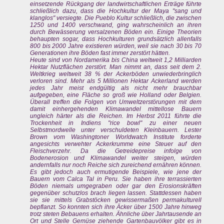
einsetzende Rückgang der landwirtschaftlichen Erträge führte
schließlich dazu, dass die Hochkultur der Maya "sang und
klanglos" versiegte. Die Pueblo Kultur schließlich, die zwischen
1250 und 1400 verschwand, ging wahrscheinlich an ihren
durch Bewässerung versalzenen Böden ein. Einige Theorien
behaupten sogar, dass Hochkulturen grundsätzlich allenfalls
800 bis 2000 Jahre existieren würden, weil sie nach 30 bis 70
Generationen ihre Böden fast immer zerstört hätten.
Heute sind von Nordamerika bis China weltweit 1,2 Milliarden
Hektar Nutzflächen zerstört. Man nimmt an, dass seit dem 2.
Weltkrieg weltweit 38 % der Ackerböden unwiederbringlich
verloren sind. Mehr als 5 Millionen Hektar Ackerland werden
jedes Jahr meist endgültig als nicht mehr brauchbar
aufgegeben, eine Fläche so groß wie Holland oder Belgien.
Überall treffen die Folgen von Umweltzerstörungen mit dem
damit einhergehenden Klimawandel mittellose Bauern
ungleich härter als die Reichen. Im Herbst 2011 führte die
Trockenheit in Indiens "rice bowl" zu einer neuen
Selbstmordwelle unter verschuldeten Kleinbauern. Lester
Brown vom Washingtoner Worldwatch Institute forderte
angesichts verwehter Ackerkrumme eine Steuer auf den
Fleischverzehr. Da die Getreidepreise infolge von
Bodenerosion und Klimawandel weiter steigen, würden
andernfalls nur noch Reiche sich zureichend ernähren können.
Es gibt jedoch auch ermutigende Beispiele, wie jene der
Bauern vom Calca Tal in Peru. Sie haben ihre terrassierten
Böden niemals umgegraben oder gar den Erosionskräften
gegenüber schutzlos brach liegen lassen. Stattdessen haben
sie sie mittels Grabstöcken gewissermaßen permakulturell
bepflanzt. So konnten sich ihre Äcker über 1500 Jahre hinweg
trotz steten Bebauens erhalten. Ähnliche über Jahrtausende an
Ort und Stelle Gemüse ziehende Gartenbauvölker gibt es in