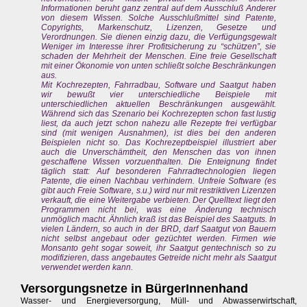
Informationen beruht ganz zentral auf dem Ausschluß Anderer
von diesem Wissen. Solche Ausschlußmittel sind Patente,
Copyrights, Markenschutz, Lizenzen, Gesetze und
Verordnungen. Sie dienen einzig dazu, die Verfügungsgewalt
Weniger im Interesse ihrer Profitsicherung zu “schützen”, sie
schaden der Mehrheit der Menschen. Eine freie Gesellschaft
mit einer Ökonomie von unten schließt solche Beschränkungen
aus.
Mit Kochrezepten, Fahrradbau, Software und Saatgut haben
wir bewußt vier unterschiedliche Beispiele mit
unterschiedlichen aktuellen Beschränkungen ausgewählt.
Während sich das Szenario bei Kochrezepten schon fast lustig
liest, da auch jetzt schon nahezu alle Rezepte frei verfügbar
sind (mit wenigen Ausnahmen), ist dies bei den anderen
Beispielen nicht so. Das Kochrezeptbeispiel illustriert aber
auch die Unverschämtheit, den Menschen das von ihnen
geschaffene Wissen vorzuenthalten. Die Enteignung findet
täglich statt: Auf besonderen Fahrradtechnologien liegen
Patente, die einen Nachbau verhindern. Unfreie Software (es
gibt auch Freie Software, s.u.) wird nur mit restriktiven Lizenzen
verkauft, die eine Weitergabe verbieten. Der Quelltext liegt den
Programmen nicht bei, was eine Änderung technisch
unmöglich macht. Ähnlich kraß ist das Beispiel des Saatguts. In
vielen Ländern, so auch in der BRD, darf Saatgut von Bauern
nicht selbst angebaut oder gezüchtet werden. Firmen wie
Monsanto geht sogar soweit, ihr Saatgut gentechnisch so zu
modifizieren, dass angebautes Getreide nicht mehr als Saatgut
verwendet werden kann.
Versorgungsnetze in BürgerInnenhand
Wasser- und Energieversorgung, Müll- und Abwasserwirtschaft,