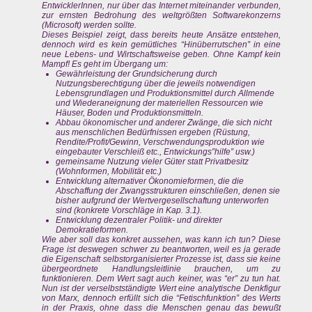
EntwicklerInnen, nur über das Internet miteinander verbunden,
zur ernsten Bedrohung des weltgrößten Softwarekonzerns
(Microsoft) werden sollte.
Dieses Beispiel zeigt, dass bereits heute Ansätze entstehen,
dennoch wird es kein gemütliches “Hinüberrutschen” in eine
neue Lebens- und Wirtschaftsweise geben. Ohne Kampf kein
Mampf! Es geht im Übergang um:
Gewährleistung der Grundsicherung durch
Nutzungsberechtigung über die jeweils notwendigen
Lebensgrundlagen und Produktionsmittel durch Allmende
und Wiederaneignung der materiellen Ressourcen wie
Häuser, Boden und Produktionsmitteln.
Abbau ökonomischer und anderer Zwänge, die sich nicht
aus menschlichen Bedürfnissen ergeben (Rüstung,
Rendite/Profit/Gewinn, Verschwendungsproduktion wie
eingebauter Verschleiß etc., Entwickungs”hilfe” usw.)
gemeinsame Nutzung vieler Güter statt Privatbesitz
(Wohnformen, Mobilität etc.)
Entwicklung alternativer Ökonomieformen, die die
Abschaffung der Zwangsstrukturen einschließen, denen sie
bisher aufgrund der Wertvergesellschaftung unterworfen
sind (konkrete Vorschläge in Kap. 3.1).
Entwicklung dezentraler Politik- und direkter
Demokratieformen.
Wie aber soll das konkret aussehen, was kann ich tun? Diese
Frage ist deswegen schwer zu beantworten, weil es ja gerade
die Eigenschaft selbstorganisierter Prozesse ist, dass sie keine
übergeordnete Handlungsleitlinie brauchen, um zu
funktionieren. Dem Wert sagt auch keiner, was “er” zu tun hat.
Nun ist der verselbstständigte Wert eine analytische Denkfigur
von Marx, dennoch erfüllt sich die “Fetischfunktion” des Werts
in der Praxis, ohne dass die Menschen genau das bewußt