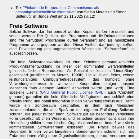
Text "
Einladende Kooperation: Commonismus als
gesamtgesellschaftliche Alternative
" von Stefan Meretz und Simon
Sutterlütti, in: Junge Welt am 29.11.2025 (S. 12)
Freie Software
Solche Software darf frei benutzt werden, Kopien dürfen frei erstellt und
verteilt werden. Der Quelltext des Programms und die Dokumentationen
sind frei verfügbar. Programme dürfen verändert und als modifizierte
Programme weitergegeben werden. Diese Freiheit darf jeder genießen,
eine Privatisierung des angesammelten Wissens in “Softwareform” ist
ausgeschlossen.
Die freie Softwareentwicklung ist eine Keimform personal-konkreter
Produktivkraftentwicklung im Meer der dominanten wertvermittelten
gesellschaftlichen Reproduktion. Als Beispiel sei kurz die “Linux-Story”
geschildert (ausführlich in Meretz, 1999b). Linux ist ein freies, extrem
leistungsfähiges Computerbetriebssystem, das komplett ohne
Verwertungsinteresse in weltweiter Kooperation einiger tausend
Menschen “aus eigenem Antrieb” entwickelt wurde (und wird). Eine
spezielle Lizenz (
GNU General Public License (GPL)
, auch “Copyleft”
genannt) garantiert die freie, öffentliche Verfügbarkeit und schließt eine
Privatisierung und damit Integration in den Verwertungszyklus aus. Damit
wurde ein Sonderraum geschaffen, in dem sich Menschen
zusammenfanden, die aus Spaß an der eigenen Entfaltung Software
schufen, die jede/r nutzen kann. Software gilt als besonders verdichtete
Form gesellschaftlichen Wissens, und es schien ausgemacht, dass ihre
Herstellung strikter hierarchischer Organisationsformen bedarf, wie sie in
kommerziellen Softwarefirmen existieren. Die Praxis bewies das
Gegenteil. In den verwertungsfreien Sonderräumen schufen sich die
EntwicklerInnen völlig neue Organisationsformen, die auf Vertrauen und