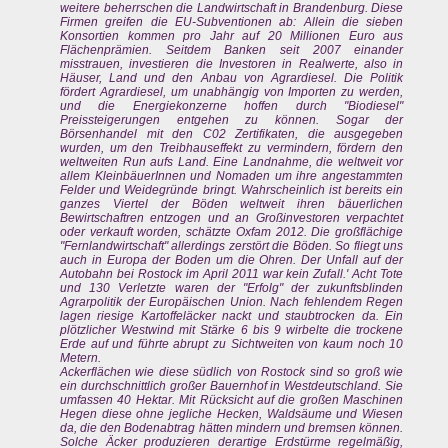
weitere beherrschen die Landwirtschaft in Brandenburg. Diese
Firmen greifen die EU-Subventionen ab: Allein die sieben
Konsortien kommen pro Jahr auf 20 Millionen Euro aus
Flächenprämien. Seitdem Banken seit 2007 einander
misstrauen, investieren die Investoren in Realwerte, also in
Häuser, Land und den Anbau von Agrardiesel. Die Politik
fördert Agrardiesel, um unabhängig von Importen zu werden,
und die Energiekonzerne hoffen durch "Biodiesel"
Preissteigerungen entgehen zu können. Sogar der
Börsenhandel mit den C02 Zertifikaten, die ausgegeben
wurden, um den Treibhauseffekt zu vermindern, fördern den
weltweiten Run aufs Land. Eine Landnahme, die weltweit vor
allem KleinbäuerInnen und Nomaden um ihre angestammten
Felder und Weidegründe bringt. Wahrscheinlich ist bereits ein
ganzes Viertel der Böden weltweit ihren bäuerlichen
Bewirtschaftren entzogen und an Großinvestoren verpachtet
oder verkauft worden, schätzte Oxfam 2012. Die großflächige
"Fernlandwirtschaft" allerdings zerstört die Böden. So fliegt uns
auch in Europa der Boden um die Ohren. Der Unfall auf der
Autobahn bei Rostock im April 2011 war kein Zufall.' Acht Tote
und 130 Verletzte waren der "Erfolg" der zukunftsblinden
Agrarpolitik der Europäischen Union. Nach fehlendem Regen
lagen riesige Kartoffeläcker nackt und staubtrocken da. Ein
plötzlicher Westwind mit Stärke 6 bis 9 wirbelte die trockene
Erde auf und führte abrupt zu Sichtweiten von kaum noch 10
Metern.
Ackerflächen wie diese südlich von Rostock sind so groß wie
ein durchschnittlich großer Bauernhof in Westdeutschland. Sie
umfassen 40 Hektar. Mit Rücksicht auf die großen Maschinen
Hegen diese ohne jegliche Hecken, Waldsäume und Wiesen
da, die den Bodenabtrag hätten mindern und bremsen können.
Solche Äcker produzieren derartige Erdstürme regelmäßig,