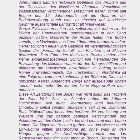
Jahrhunderts kannten historisch Gebildete das Problem aus
der Geschichte des klassischen Altertums. Verschiedene
Wissenschaftler verschiedener Disziplinen hatten schon seit
Beginn des 19. Jahrhunderts auf die Gefahren der
Bodenzerstörung durch eine zu einseitig auf kurzfristige
Gewinne ausgerichtete Landwirtschaft hingewiesen.
Ganze Zivilisationen hatten sich selbst zerstört, indem sie die
Böden der Unterworfenen gewissermaßen in den Sand
gezogen hatten. Großreiche der Antike hatten ihre Böden
zerstört, um Maximales aus ihren Ländereien heraus zu holen.
Herrenschichten ließen ihre Gutshöfe im verantwortungslosen
System der „Fernlandwirtschaft" von Pächtern und Sklaven
bearbeiten. Zum Ende des römischen Reichs betrieb eine
kleine expansionsbegierige Schicht von Herrschenden die
Entwaldung des Mittelmeerraums für den Kriegsschiffbau und
plünderte die tunesischen Ackerböden im Auftrag reicher
Römer unwiederbringlich. Die Trockenheit in Nordafrika ist
eine Folge der extremen Ausbeutung der Böden im Dienst der
römischen Kaiser. Abgeholzte Berge und ausgelaugte Böden
"atmen" nicht mehr. Sie können keine Regenwolken mehr
anhalten.
Diese Art Zerstörung von Böden war nicht allein das Problem
der Alten Welt. Auch in Amerika haben die früheren
Hochkulturen sich durch Übernutzung ihrer natürlichen
Umgebung selbst zerstört. Spätestens seit Jared Diamonds
Buch "Kollaps" sind besonders berühmt die Vernichtung von
Wäldern und das dadurch bedingte Verschwinden des
Ackerbaus auf den Oster Inseln, bis dort niemand mehr Leben
konnte. Die Maya von Yucatan gruben sich das Wasser durch
Entwaldung mittels Brandrodung ab: ohne Wald an den
Hängen gingen die Niederschläge zurück und das
Regenwasser hielt sich nicht mehr im Boden. Der darauf hin