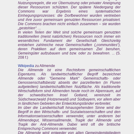
Nutzungsregeln, die vor Übernutzung oder privater Aneignung
dieser Ressourcen schützten. Der spätere Niedergang der
Commons war Ergebnis eines systematischen
Einhegungsprozesses: die Dorfbewohner wurden vertrieben
und ihre zuvor gemeinsam genutzten Ressourcen privatisiert.
Die Commons brachen nicht einfach zusammen – sie wurden
„gestohlen“. ...
In vielen Teilen der Weit sind solche gemeinsam genutzten
traditionellen (meist natürlichen) Ressourcen noch immer ein
wesentliches Fundament der Gesellschaft. Gleichzeitig
entstehen zahlreiche neue Gemeinschaften („communities“),
deren Praktiken auf dem gemeinsamen Ziel beruhen,
Gemeingüter aufzubauen und bzw. oder zu bewahren.
... (S.
208 f.)
Wikipedia
zu Allmende
Die Allmende ist eine Rechtsform gemeinschaftlichen
Eigentums. Als landwirtschaftlicher Begriff bezeichnet
Allmende oder "Gemeine Mark" Gemeinschafts- oder
Genossenschaftsbesitz abseits der parzellierten (in Fluren
aufgeteilten) landwirtschaftlichen Nutzfläche. Als traditionelle
Wirtschaftsform sind Allmenden heute noch im Alpenraum, auf
der schwedischen Insel Gotland, vereinzelt im
Südschwarzwald (Hotzenwald) und Südbayern, vor allem aber
in ländlichen Gebieten der Entwicklungsländer verbreitet.
Im über die Landwirtschaft hinausgehenden Sinne wird der
Begriff in den Wirtschafts- und Sozialwissenschaften und den
Informationswissenschaften verwendet, unter anderem bei
Allmendegut, Wissensallmende, Tragik der Allmende und
Tragik der Anti-Allmende. Dabei wird oft die britische
Entsprechung Commons verwendet.
Die Allmende wird entweder von allen Gemeindemitgliedern