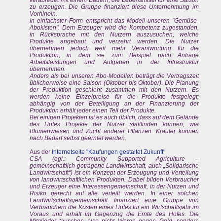
verabredet mit einem Bauern, die Lebensmittel für eine Saison
zu erzeugen. Die Gruppe finanziert diese Unternehmung im
Vorhinein.
In einfachster Form entspricht das Modell unseren "Gemüse-
Abokisten". Dem Erzeuger wird die Kompetenz zugestanden,
in Rücksprache mit den Nutzern auszusuchen, welche
Produkte angebaut und verzehrt werden. Die Nutzer
übernehmen jedoch weit mehr Verantwortung für die
Produktion, in dem sie zum Beispiel nach Anfrage
Arbeitsleistungen und Aufgaben in der Infrastruktur
übernehmen.
Anders als bei unseren Abo-Modellen beträgt die Vertragszeit
üblicherweise eine Saison (Oktober bis Oktober). Die Planung
der Produktion geschieht zusammen mit den Nutzern. Es
werden keine Einzelpreise für die Produkte festgelegt;
abhängig von der Beteiligung an der Finanzierung der
Produktion erhält jeder einen Teil der Produkte.
Bei einigen Projekten ist es auch üblich, dass auf dem Gelände
des Hofes Projekte der Nutzer stattfinden können, wie
Blumenwiesen und Zucht anderer Pflanzen. Kräuter können
nach Bedarf selbst geerntet werden.
Aus der
Internetseite "Kaufungen gestaltet Zukunft"
CSA (egl.: Community Supported Agriculture –
gemeinschaftlich getragene Landwirtschaft, auch „Solidarische
Landwirtschaft“) ist ein Konzept der Erzeugung und Verteilung
von landwirtschaftlichen Produkten. Dabei bilden Verbraucher
und Erzeuger eine Interessengemeinschaft, in der Nutzen und
Risiko gerecht auf alle verteilt werden. In einer solchen
Landwirtschaftsgemeinschaft finanziert eine Gruppe von
Verbrauchern die Kosten eines Hofes für ein Wirtschaftsjahr im
Voraus und erhält im Gegenzug die Ernte des Hofes. Die