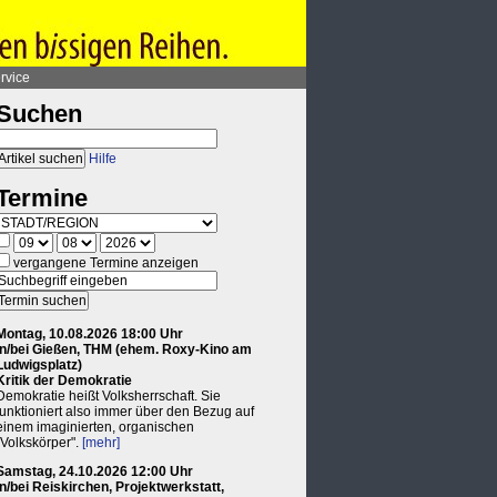
rvice
Suchen
Hilfe
Termine
vergangene Termine anzeigen
Montag, 10.08.2026 18:00 Uhr
in/bei Gießen, THM (ehem. Roxy-Kino am
Ludwigsplatz)
Kritik der Demokratie
Demokratie heißt Volksherrschaft. Sie
funktioniert also immer über den Bezug auf
einem imaginierten, organischen
"Volkskörper".
[mehr]
Samstag, 24.10.2026 12:00 Uhr
in/bei Reiskirchen, Projektwerkstatt,