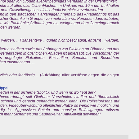
l oder von Drogen allerArt bedingtes Verhalten in der Öffentlichkeit.
änke auf allen öffentlichenFlächen im Umkreis von 10m um Trinkhallen
em Gaststättengesetz nicht erlaubt ist, nicht verzehrtwerden.
d in den städtischen Parkanlageninnerhalb des Anlagenrings ist das
scher Getränke in Gruppen von mehr als zwei Personen dannverboten,
ngen wie Parkbänke,Grünanlagen etc. weitgehend dem Gemeingebrauch
ogen werden.
erden. ... Pflanzenteile ... dürfen nicht beschädigt, entfernt ... werden.
d Werbeschriften sowie das Anbringen von Plakaten an Bäumen und das
Werbeträgern in öffentlichen Anlagen ist untersagt. Die Vorschriften der
s ungefugte Plakatieren, Beschriften, Bemalen und Besprühen
ten entsprechend. ...
lich oder fahrlässig ...
(Aufzählung aller Verstösse gegen die obigen
ippel
arf in der Sicherheitspolitik, und wenn ja: wo liegt der?
verordnung" soll Gießener Vorschriften straffen und übersichtlich
 schnell und gerecht gehandelt werden kann. Die Polizeipräsenz auf
rden. Videoüberwachung öffentlicher Plätze so wenig wie möglich, und
ig ist. Aggressives Betteln und sonstige Belästigungen müssen
mehr Sicherheit und Sauberkeit an Attraktivität gewinnen!