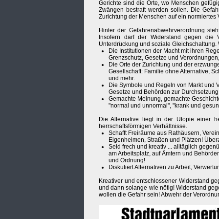
Gerichte sind die Orte, wo Menschen gefüg
Zwängen bestraft werden sollen. Die Gefahr
Zurichtung der Menschen auf ein normiertes 
Hinter der Gefahrenabwehrverordnung steht 
Insofern darf der Widerstand gegen die 
Unterdrückung und soziale Gleichschaltung. 
Die Institutionen der Macht mit ihren Re
Grenzschutz, Gesetze und Verordnungen
Die Orte der Zurichtung und der erzwung
Gesellschaft: Familie ohne Alternative, S
und mehr.
Die Symbole und Regeln von Markt und Ve
Gesetze und Behörden zur Durchsetzung 
Gemachte Meinung, gemachte Geschichte, 
"normal und unnormal", "krank und gesund" 
Die Alternative liegt in der Utopie einer 
herrschaftsförmigen Verhältnisse.
Schafft Freiräume aus Rathäusern, Verei
Eigenheimen, Straßen und Plätzen! Übera
Seid frech und kreativ ... alltäglich ge
am Arbeitsplatz, auf Ämtern und Behörden 
und Ordnung!
Diskutiert Alternativen zu Arbeit, Verwertu
Kreativer und entschlossener Widerstand g
und dann solange wie nötig! Widerstand geg
wollen die Gefahr sein! Abwehr der Verordnu