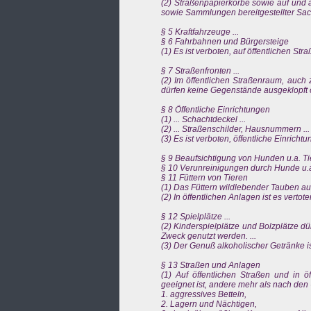
(2) Straßenpapierkörbe sowie auf und a
sowie Sammlungen bereitgestellter Sache
§ 5 Kraftfahrzeuge ...
§ 6 Fahrbahnen und Bürgersteige
(1) Es ist verboten, auf öffentlichen Straß
§ 7 Straßenfronten ...
(2) Im öffentlichen Straßenraum, auch
dürfen keine Gegenstände ausgeklopft 
§ 8 Öffentliche Einrichtungen
(1) ... Schachtdeckel ...
(2) ... Straßenschilder, Hausnummern ...
(3) Es ist verboten, öffentliche Einricht
§ 9 Beaufsichtigung von Hunden u.a. Tie
§ 10 Verunreinigungen durch Hunde u.a.
§ 11 Füttern von Tieren
(1) Das Füttern wildlebender Tauben auf öf
(2) In öffentlichen Anlagen ist es vertot
§ 12 Spielplätze ...
(2) Kinderspielplätze und Bolzplätze d
Zweck genutzt werden. ...
(3) Der Genuß alkoholischer Getränke is
§ 13 Straßen und Anlagen
(1) Auf öffentlichen Straßen und in ö
geeignet ist, andere mehr als nach de
1. aggressives Betteln,
2. Lagern und Nächtigen,