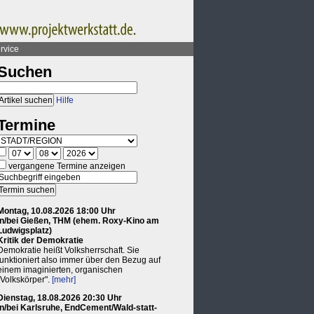
rvice
Suchen
Hilfe
Termine
vergangene Termine anzeigen
Montag, 10.08.2026 18:00 Uhr
in/bei Gießen, THM (ehem. Roxy-Kino am
Ludwigsplatz)
Kritik der Demokratie
Demokratie heißt Volksherrschaft. Sie
funktioniert also immer über den Bezug auf
einem imaginierten, organischen
"Volkskörper".
[mehr]
Dienstag, 18.08.2026 20:30 Uhr
in/bei Karlsruhe, EndCement/Wald-statt-