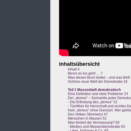
Inhaltsübersicht
Inhalt 4
Bevor es los geht … 7
Was dieses Buch bietet – und was fehlt
Schöne neue Welt der Demokratie 16
Teil 1 Massenhaft demokratisch
Eine Definition und viele Probleme 23
Der „demos“ – Keimzelle jeder Demokra
- Die Erfindung des „demos“ 31
- Türöffner für Herrschaft und rechtes 
Kein „demos“ ohne Grenzen: Wer gehört
Des Volkes Stimme(n) 47
Menschen in Massen 52
Was fördert die Vermassung? 60
- Medien und Massendemokratie 63
- Likes, Follower & Co. 65