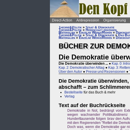
Direct-Action
Antirepression
Organisierung
Theorie&Politik
»
Staat & Demokratie
Theorie&Politik
»
Herrschaft erkennen
Materialien
»
Einzelne Werke/Reihen
»
Demokrat
Theorie&Politik
»
Staat & Demokratie
»
Das Buc
Materialien
»
Einzelne Werke/Reihen
»
Demokrat
BÜCHER ZUR DEMOK
Die Demokratie überw
Die Demokratie überwinden ...
●
Kap. 0: Intr
Kap. 2: Demokratischer Alltag
●
Kap. 3: Retten
Über den Autor
●
Presse und Rezensionen
●
Die Demokratie überwinden, 
abschafft – zum Schlimmere
Bestellseite
für das Buch & mehr
Verlag
Text auf der Buchrückseite
Demokratie in Not, bedrängt vom Ext
wegen wachsender Politikabstinenz i
Hunderttausende folgen brav den Aufr
mit den Regierenden "Rettet die Demokr
Doch was, wenn die Demokratie gar ni