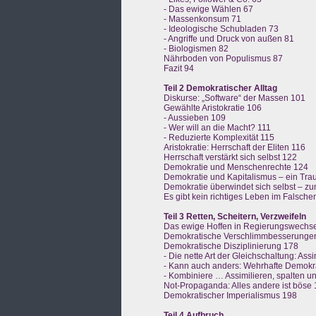
- Das ewige Wählen 67
- Massenkonsum 71
- Ideologische Schubladen 73
- Angriffe und Druck von außen 81
- Biologismen 82
Nährboden von Populismus 87
Fazit 94
Teil 2 Demokratischer Alltag
Diskurse: „Software“ der Massen 101
Gewählte Aristokratie 106
- Aussieben 109
- Wer will an die Macht? 111
- Reduzierte Komplexität 115
Aristokratie: Herrschaft der Eliten 116
Herrschaft verstärkt sich selbst 122
Demokratie und Menschenrechte 124
Demokratie und Kapitalismus – ein Tr
Demokratie überwindet sich selbst – zu
Es gibt kein richtiges Leben im Falsche
Teil 3 Retten, Scheitern, Verzweifeln
Das ewige Hoffen in Regierungswechse
Demokratische Verschlimmbesserunge
Demokratische Disziplinierung 178
- Die nette Art der Gleichschaltung: Ass
- Kann auch anders: Wehrhafte Demokr
- Kombiniere … Assimilieren, spalten u
Not-Propaganda: Alles andere ist böse
Demokratischer Imperialismus 198
Teil 4 Aufbruch