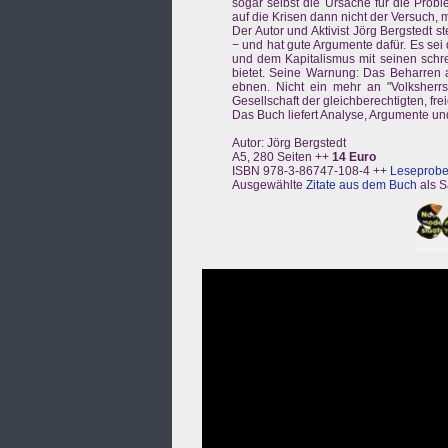
sogar selbst die Ursache für die Pro
auf die Krisen dann nicht der Versuch, 
Der Autor und Aktivist Jörg Bergstedt s
− und hat gute Argumente dafür. Es sei
und dem Kapitalismus mit seinen sch
bietet. Seine Warnung: Das Beharren 
ebnen. Nicht ein mehr an "Volksherrs
Gesellschaft der gleichberechtigten, fre
Das Buch liefert Analyse, Argumente un
Autor: Jörg Bergstedt
A5, 280 Seiten ++
14 Euro
ISBN 978-3-86747-108-4 ++
Leseprobe
Ausgewählte
Zitate aus dem Buch
als 