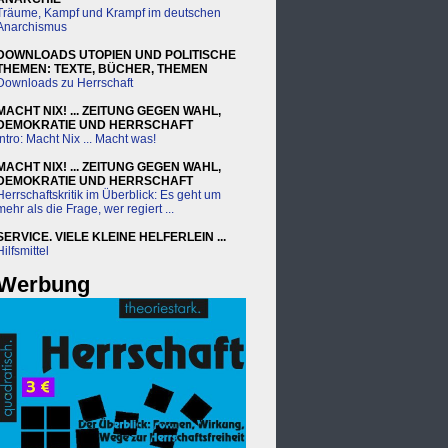
Träume, Kampf und Krampf im deutschen
Anarchismus
DOWNLOADS UTOPIEN UND POLITISCHE
THEMEN: TEXTE, BÜCHER, THEMEN
Downloads zu Herrschaft
MACHT NIX! ... ZEITUNG GEGEN WAHL,
DEMOKRATIE UND HERRSCHAFT
intro: Macht Nix ... Macht was!
MACHT NIX! ... ZEITUNG GEGEN WAHL,
DEMOKRATIE UND HERRSCHAFT
Herrschaftskritik im Überblick: Es geht um
mehr als die Frage, wer regiert ...
SERVICE. VIELE KLEINE HELFERLEIN ...
Hilfsmittel
Werbung