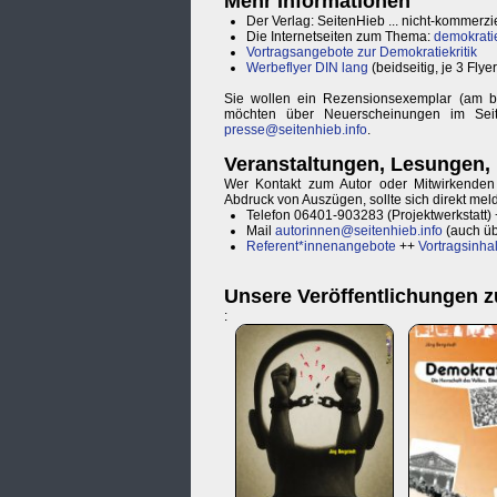
Mehr Informationen
Der Verlag: SeitenHieb ... nicht-kommerzie
Die Internetseiten zum Thema:
demokrati
Vortragsangebote zur Demokratiekritik
Werbeflyer DIN lang
(beidseitig, je 3 Fly
Sie wollen ein Rezensionsexemplar (am b
möchten über Neuerscheinungen im Seite
presse@seitenhieb.info
.
Veranstaltungen, Lesungen,
Wer Kontakt zum Autor oder Mitwirkenden s
Abdruck von Auszügen, sollte sich direkt me
Telefon 06401-903283 (Projektwerkstatt)
Mail
autorinnen@seitenhieb.info
(auch ü
Referent*innenangebote
++
Vortragsinha
Unsere Veröffentlichungen 
: