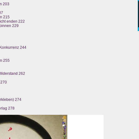
n 203
07
en 215
nicht enden 222
spinnen 229
 Konkurrenz 244
um 255
Widerstand 262
 270
erkleben) 274
rlag 278