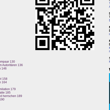
aumpaar 130
m Autoritären 136
n 146
l 158
n 164
imilation 179
atie 185
nd herrschen 189
 190