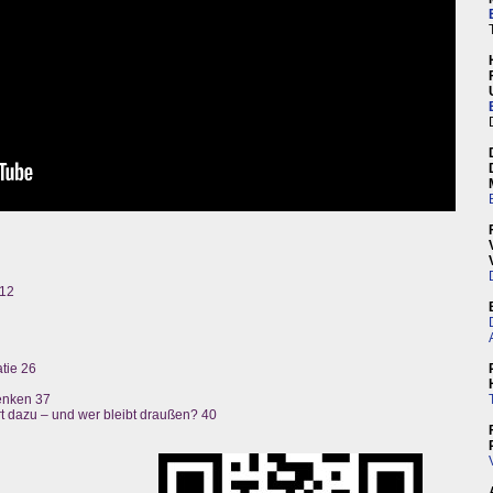
 12
tie 26
Denken 37
 dazu – und wer bleibt draußen? 40