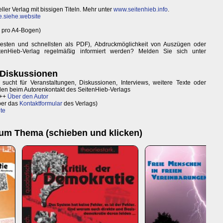
ller Verlag mit bissigen Titeln. Mehr unter
www.seitenhieb.info
.
e.siehe.website
er pro A4-Bogen)
esten und schnellsten als PDF), Abdruckmöglichkeit von Auszügen oder
nHieb-Verlag regelmäßig informiert werden? Melden Sie sich unter
 Diskussionen
ucht für Veranstaltungen, Diskussionen, Interviews, weitere Texte oder
lden beim Autorenkontakt des SeitenHieb-Verlags
 ++
Über den Autor
ber das
Kontaktformular
des Verlags)
lte
zum Thema (schieben und klicken)