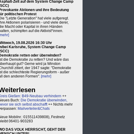
Asphalt-Zelt auf dem System Change Camp
(SCC)
Provokante Aktionen und ihre Bedeutung
für politischen Protest
Die "Letzte Generation" hat viele aufgeregt.
Ihre Aktionen polarisieren - und viele derer,
die Macht oder Kapital in ihren Händen
halten, schimpfen auf die Aktivist*innen.
[mehr]
Mittwoch, 19.08.2026 16:30 Uhr
in/bei Karlsruhe, System Change Camp
(SCC)
Demokratie retten oder überwinden?
Ist die Demokratie zu retten? Und wäre das
überhaupt gut? Gerne wird ja Winston
Churchill zitiert, der 1947 sagte: "Demokratie
ist die schlechteste Regierungsform - außer
all den anderen Formen".
[mehr]
Weiterlesen
Kreis Gießen: B49-Neubau verhindern
++
Neues Buch:
Die Demokratie überwinden,
bevor sie sich selbst abschafft
++ Nichts mehr
verpassen:
Mailverteiler&Chats
Neue Mobilnr.: 015511439808), Festnetz
bleibt 06401-903283
WO DAS VOLK HERRSCHT, GEHT DER
MENSCH UNTER!