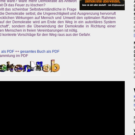
bleme wäre? Wäre mehr Demokratie als Antwort
mit Öl das Feuer zu löschen?
tellt das scheinbar Selbstverständliche in Frage
 die Demokratie selbst, die Ungerechtigkeit und Ausgrenzung hervorruft
recklichen Wirkungen auf Mensch und Umwelt den optimalen Rahmen
auf der Demokratie wird am Ende den Weg in ein autoritäres System
chaft", sondern die Überwindung der Demokratie in Richtung einer
ien Menschen in freien Vereinbarungen ist nötig.
d konkrete Vorschläge für den Weg raus aus der Gefahr.
 als PDF
++
gesamtes Buch als PDF
Sammlung im PDF