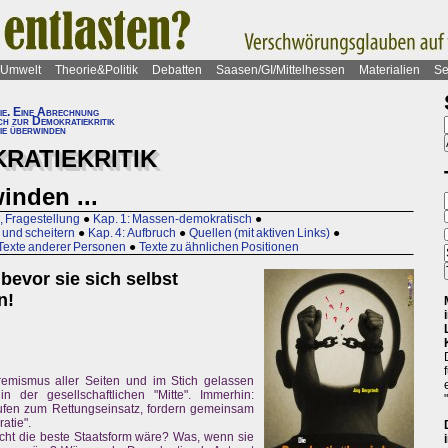
Umwelt
Theorie&Politik
Debatten
Saasen/GI/Mittelhessen
Materialien
Se
ie. Eine Abrechnung
h zur Demokratiekritik
ie überwinden
RATIEKRITIK
inden ...
o, Fragestellung
●
Kap. 1: Massen-demokratisch
●
 und scheitern
●
Kap. 4: Aufbruch
●
Quellen (mit aktiven Links)
●
Texte anderer Personen
●
Texte zu ähnlichen Positionen
bevor sie sich selbst
n!
remismus aller Seiten und im Stich gelassen
n der gesellschaftlichen "Mitte". Immerhin:
ufen zum Rettungseinsatz, fordern gemeinsam
atie".
cht die beste Staatsform wäre? Was, wenn sie