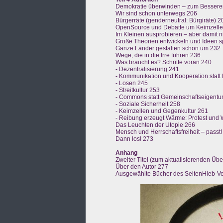
Demokratie überwinden – zum Bessere
Wir sind schon unterwegs 206
Bürgerräte (genderneutral: Bürgiräte) 2
OpenSource und Debatte um Keimzell
Im Kleinen ausprobieren – aber damit 
Große Theorien entwickeln und Ideen 
Ganze Länder gestalten schon um 232
Wege, die in die Irre führen 236
Was braucht es? Schritte voran 240
- Dezentralisierung 241
- Kommunikation und Kooperation statt
- Losen 245
- Streitkultur 253
- Commons statt Gemeinschaftseigent
- Soziale Sicherheit 258
- Keimzellen und Gegenkultur 261
- Reibung erzeugt Wärme: Protest und 
Das Leuchten der Utopie 266
Mensch und Herrschaftsfreiheit – passt!
Dann los! 273
Anhang
Zweiter Titel (zum aktualisierenden Üb
Über den Autor 277
Ausgewählte Bücher des SeitenHieb-Ve