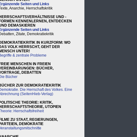
Ergänzende Seiten und Links
Texte, Anarchie, Herrschaftskritik
HERRSCHAFTSVERHÄLTNISSE UND -
FORMEN KENNENLERNEN, ENTDECKEN
UND DEMASKIEREN
Ergänzende Seiten und Links
Debatten, Zitate, Demokratiekritik
DEMOKRATIEKRITIK IN KURZFORM: WO
DAS VOLK HERRSCHT, GEHT DER
MENSCH UNTER!
Begriffe & zentrale Probleme
FREIE MENSCHEN IN FREIEN
VEREINBARUNGEN: BÜCHER,
VORTRAGE, DEBATTEN
Die Bücher
BÜCHER ZUR DEMOKRATIEKRITIK
Demokratie. Die Herrschaft des Volkes. Eine
Abrechnung (SeitenHieb-Verlag)
POLITISCHE THEORIE: KRITIK,
HERRSCHAFTSTHEORIE, UTOPIEN
Theorie: Herrschaftsfreiheit
FILME ZU STAAT, REGIERUNGEN,
PARTEIEN, DEMOKRATIE
Veranstaltungsmitschnitte
ANARCHIE