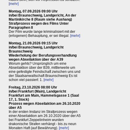
[mehr]
Montag, 07.09.2026 09:00 Uhr
in/bei Braunschweig, Landgericht, An der
Martinikirche 8 (Raum siehe Aushang)
Strafprozess wegen des Films Unter
Paragraphen II
Der Film wurde lange kriminalisiert mit der
(erlogenen) Behauptung, er sei illegal.
[mehr]
Montag, 21.09.2026 09:15 Uhr
in/bei Braunschweig, Landgericht
Braunschweig
Wiederholung der Berufungsverhandlung
wegen Abseilaktion über der A39
Worum gehts? Ursprünglich um eine
Abseilaktion über der B39, mittlerweile um
eine gefestigte Feindschaft zwischen uns und
der Staatsanwaltschaft Braunschweig Es ist
schon viel passiert: 1.
[mehr]
Freitag, 23.10.2026 08:00 Uhr
in/bei Frankfurt (Main), Landgericht
Frankfurt am Main, Hammelsgasse 1 (Saal
17, 1. Stock)
Prozess wegen Abseilaktion am 26.10.2020
über A5
In der ersten Instanz im Strafprozess wegen
einer Abseilaktion am 26.10.2020 über der A5
bei Frankfurt Zeppelinheim wurden
drakonische Strafen verhängt - bis zu neun
Monaten Haft (auf Bewährung).
[mehr]