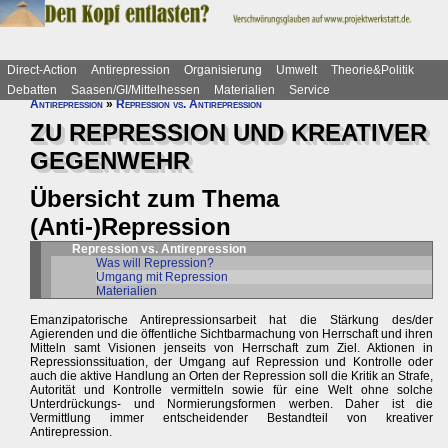
Direct-Action
Antirepression
Organisierung
Umwelt
Theorie&Politik
Debatten
Saasen/GI/Mittelhessen
Materialien
Service
Antirepression
»
Repression vs. Antirepression
ZU REPRESSION UND KREATIVER
GEGENWEHR
Übersicht zum Thema
(Anti-)Repression
Repression vs. Antirepression
Was will Repression?
Umgang mit Repression
Materialien
Emanzipatorische Antirepressionsarbeit hat die Stärkung des/der
Agierenden und die öffentliche Sichtbarmachung von Herrschaft und ihren
Mitteln samt Visionen jenseits von Herrschaft zum Ziel. Aktionen in
Repressionssituation, der Umgang auf Repression und Kontrolle oder
auch die aktive Handlung an Orten der Repression soll die Kritik an Strafe,
Autorität und Kontrolle vermitteln sowie für eine Welt ohne solche
Unterdrückungs- und Normierungsformen werben. Daher ist die
Vermittlung immer entscheidender Bestandteil von kreativer
Antirepression.