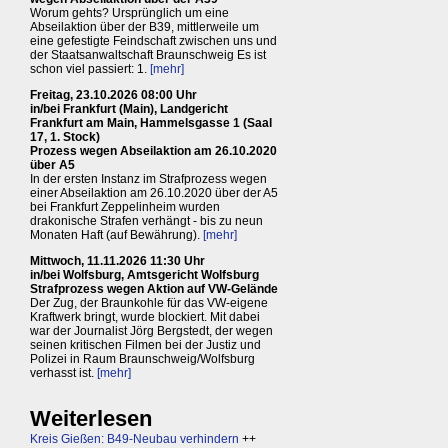
Worum gehts? Ursprünglich um eine
Abseilaktion über der B39, mittlerweile um
eine gefestigte Feindschaft zwischen uns und
der Staatsanwaltschaft Braunschweig Es ist
schon viel passiert: 1.
[mehr]
Freitag, 23.10.2026 08:00 Uhr
in/bei Frankfurt (Main), Landgericht
Frankfurt am Main, Hammelsgasse 1 (Saal
17, 1. Stock)
Prozess wegen Abseilaktion am 26.10.2020
über A5
In der ersten Instanz im Strafprozess wegen
einer Abseilaktion am 26.10.2020 über der A5
bei Frankfurt Zeppelinheim wurden
drakonische Strafen verhängt - bis zu neun
Monaten Haft (auf Bewährung).
[mehr]
Mittwoch, 11.11.2026 11:30 Uhr
in/bei Wolfsburg, Amtsgericht Wolfsburg
Strafprozess wegen Aktion auf VW-Gelände
Der Zug, der Braunkohle für das VW-eigene
Kraftwerk bringt, wurde blockiert. Mit dabei
war der Journalist Jörg Bergstedt, der wegen
seinen kritischen Filmen bei der Justiz und
Polizei in Raum Braunschweig/Wolfsburg
verhasst ist.
[mehr]
Weiterlesen
Kreis Gießen: B49-Neubau verhindern
++