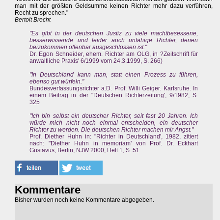
man mit der größten Geldsumme keinen Richter mehr dazu verführen,
Recht zu sprechen."
Bertolt Brecht
"Es gibt in der deutschen Justiz zu viele machtbesessene,
besserwissende und leider auch unfähige Richter, denen
beizukommen offenbar ausgeschlossen ist."
Dr. Egon Schneider, ehem. Richter am OLG, in ?Zeitschrift für
anwaltliche Praxis' 6/1999 vom 24.3.1999, S. 266)
"In Deutschland kann man, statt einen Prozess zu führen,
ebenso gut würfeln."
Bundesverfassungsrichter a.D. Prof. Willi Geiger. Karlsruhe. In
einem Beitrag in der "Deutschen Richterzeitung', 9/1982, S.
325
"Ich bin selbst ein deutscher Richter, seit fast 20 Jahren. Ich
würde mich nicht noch einmal entscheiden, ein deutscher
Richter zu werden. Die deutschen Richter machen mir Angst."
Prof. Diether Huhn in: "Richter in Deutschland', 1982, zitiert
nach: "Diether Huhn in memoriam' von Prof. Dr. Eckhart
Gustavus, Berlin, NJW 2000, Heft 1, S. 51
Kommentare
Bisher wurden noch keine Kommentare abgegeben.