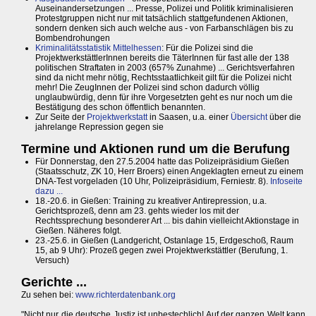
Auseinandersetzungen ... Presse, Polizei und Politik kriminalisieren
Protestgruppen nicht nur mit tatsächlich stattgefundenen Aktionen,
sondern denken sich auch welche aus - von Farbanschlägen bis zu
Bombendrohungen
Kriminalitätsstatistik Mittelhessen
: Für die Polizei sind die
ProjektwerkstättlerInnen bereits die TäterInnen für fast alle der 138
politischen Straftaten in 2003 (657% Zunahme) ... Gerichtsverfahren
sind da nicht mehr nötig, Rechtsstaatlichkeit gilt für die Polizei nicht
mehr! Die ZeugInnen der Polizei sind schon dadurch völlig
unglaubwürdig, denn für ihre Vorgesetzten geht es nur noch um die
Bestätigung des schon öffentlich benannten.
Zur Seite der
Projektwerkstatt
in Saasen, u.a. einer
Übersicht
über die
jahrelange Repression gegen sie
Termine und Aktionen rund um die Berufung
Für Donnerstag, den 27.5.2004 hatte das Polizeipräsidium Gießen
(Staatsschutz, ZK 10, Herr Broers) einen Angeklagten erneut zu einem
DNA-Test vorgeladen (10 Uhr, Polizeipräsidium, Ferniestr. 8).
Infoseite
dazu ...
18.-20.6. in Gießen: Training zu kreativer Antirepression, u.a.
Gerichtsprozeß, denn am 23. gehts wieder los mit der
Rechtssprechung besonderer Art ... bis dahin vielleicht Aktionstage in
Gießen. Näheres folgt.
23.-25.6. in Gießen (Landgericht, Ostanlage 15, Erdgeschoß, Raum
15, ab 9 Uhr): Prozeß gegen zwei Projektwerkstättler (Berufung, 1.
Versuch)
Gerichte ...
Zu sehen bei:
www.richterdatenbank.org
"Nicht nur die deutsche Justiz ist unbestechlich! Auf der ganzen Welt kann