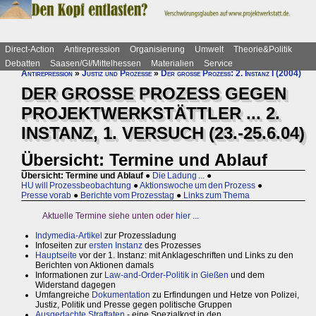
Direct-Action
Antirepression
Organisierung
Umwelt
Theorie&Politik
Debatten
Saasen/GI/Mittelhessen
Materialien
Service
Antirepression
»
Justiz und Prozesse
»
Der große Prozess: 2. Instanz I (2004)
DER GROSSE PROZESS GEGEN
PROJEKTWERKSTÄTTLER ... 2.
INSTANZ, 1. VERSUCH (23.-25.6.04)
Übersicht: Termine und Ablauf
Übersicht: Termine und Ablauf
●
Die Ladung ...
●
HU will Prozessbeobachtung
●
Aktionswoche um den Prozess
●
Presse vorab
●
Berichte vom Prozesstag
●
Links zum Thema
Aktuelle Termine siehe unten oder
hier ...
Indymedia-Artikel
zur Prozessladung
Infoseiten zur
ersten Instanz
des Prozesses
Hauptseite
vor der 1. Instanz: mit Anklageschriften und Links zu den
Berichten von Aktionen damals
Informationen zur
Law-and-Order-Politik in Gießen
und dem
Widerstand dagegen
Umfangreiche
Dokumentation
zu Erfindungen und Hetze von Polizei,
Justiz, Politik und Presse gegen politische Gruppen
Ausgedachte Straftaten
- eine Spezialkost in den