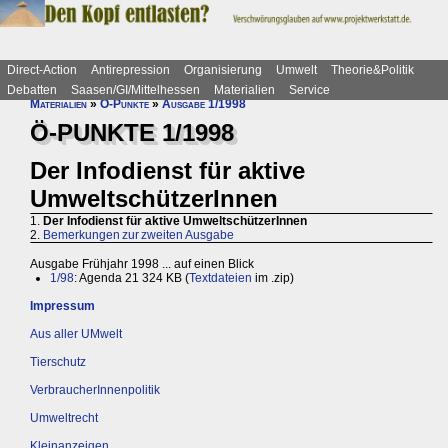
Direct-Action
Antirepression
Organisierung
Umwelt
Theorie&Politik
Debatten
Saasen/GI/Mittelhessen
Materialien
Service
Materialien
»
Ö-Punkte
»
Ausgabe 1/1998
Ö-PUNKTE 1/1998
Der Infodienst für aktive
UmweltschützerInnen
1.
Der Infodienst für aktive UmweltschützerInnen
2.
Bemerkungen zur zweiten Ausgabe
Ausgabe Frühjahr 1998 ... auf einen Blick
1/98
: Agenda 21 324 KB (
Textdateien
im .zip)
Impressum
Aus aller UMwelt
Tierschutz
VerbraucherInnenpolitik
Umweltrecht
Kleinanzeigen