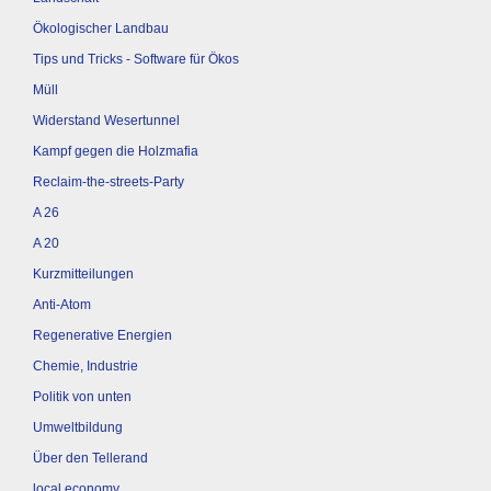
Ökologischer Landbau
Tips und Tricks - Software für Ökos
Müll
Widerstand Wesertunnel
Kampf gegen die Holzmafia
Reclaim-the-streets-Party
A 26
A 20
Kurzmitteilungen
Anti-Atom
Regenerative Energien
Chemie, Industrie
Politik von unten
Umweltbildung
Über den Tellerand
local economy