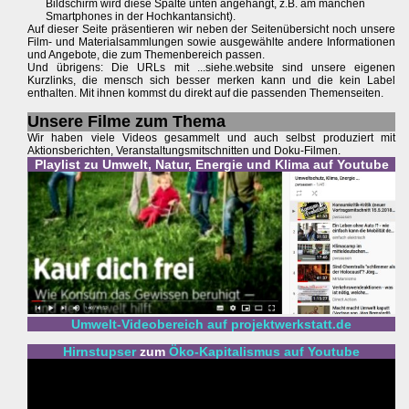
Bildschirm wird diese Spalte unten angehängt, z.B. am manchen
Smartphones in der Hochkantansicht).
Auf dieser Seite präsentieren wir neben der Seitenübersicht noch unsere
Film- und Materialsammlungen sowie ausgewählte andere Informationen
und Angebote, die zum Themenbereich passen.
Und übrigens: Die URLs mit ...siehe.website sind unsere eigenen
Kurzlinks, die mensch sich besser merken kann und die kein Label
enthalten. Mit ihnen kommst du direkt auf die passenden Themenseiten.
Unsere Filme zum Thema
Wir haben viele Videos gesammelt und auch selbst produziert mit
Aktionsberichten, Veranstaltungsmitschnitten und Doku-Filmen.
Playlist zu Umwelt, Natur, Energie und Klima auf Youtube
Umwelt-Videobereich auf projektwerkstatt.de
Hirnstupser
zum
Öko-Kapitalismus auf Youtube