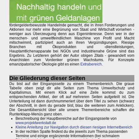
fördergelderbewusste Handelnde gemacht, die in ihren Forderungen und
Aktionen nur mehr eine Begrünung von Staat und Wirtschaft vorsehen -
weniger aus Überzeugung denn aus Eigeninteresse. Denn wer in der
menschen- und umweltfeindlichen Maschine von Profit und Macht
mitschwimmt, partizipiert auch an ihren Vergünstigungen. Riesige
Branchen mit Ökoprodukten und -dienstleistungen,
Hauptamtlichenapparate bei NGOs und industrienahe Grüne sind das
Ergebnis. Zu Letzteren gehört der Autor obigen Zitats - gewandelt vom
Anarchisten zum Vordenker grünen Wachstums. Für Konzepte
emanzipatorischer Ökologie gibt es einen
Extrabereich
.
Die Gliederung dieser Seiten
Du bist auf der Eingangsseite zu einem Themenbereich. Die graue
Tabelle oben zeigt dir alle Seiten zum Thema Umweltschutz und
Kapitalismus. Mit einem Klick auf eine Zeile kommst du zum
entsprechenden Artikel, der oft auf mehreren Seiten aufgeteilt ist. Die
Unterteilung ist dann durchnummeriert über dem Titel zu sehen (schwarz
der Abschnitt, in dem du gerade bist, blau die weiteren zum Anklicken).
Die Gesamtübersicht über alle unsere Themenbereiche schaffen die
Runterklapp-Menüs ganz oben.
Beschreibung der Hauptbereiche auf der Eingangsseite von
www.projektwerkstatt.de
Kleine Anleitung zur Navigation durch diesen riesigen Internetbereich
In der rechten Spalte findest du die jeweils zum Thema passenden
Termine und einige ergänzende Informationen (bei schmalem