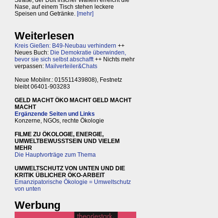
Straße, der Duft frischer Waffeln erreicht die
Nase, auf einem Tisch stehen leckere
Speisen und Getränke.
[mehr]
Weiterlesen
Kreis Gießen: B49-Neubau verhindern
++
Neues Buch:
Die Demokratie überwinden,
bevor sie sich selbst abschafft
++ Nichts mehr
verpassen:
Mailverteiler&Chats
Neue Mobilnr.: 015511439808), Festnetz
bleibt 06401-903283
GELD MACHT ÖKO MACHT GELD MACHT
MACHT
Ergänzende Seiten und Links
Konzerne, NGOs, rechte Ökologie
FILME ZU ÖKOLOGIE, ENERGIE,
UMWELTBEWUSSTSEIN UND VIELEM
MEHR
Die Hauptvorträge zum Thema
UMWELTSCHUTZ VON UNTEN UND DIE
KRITIK ÜBLICHER ÖKO-ARBEIT
Emanzipatorische Ökologie = Umweltschutz
von unten
Werbung