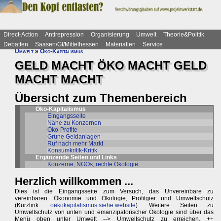
Direct-Action
Antirepression
Organisierung
Umwelt
Theorie&Politik
Debatten
Saasen/GI/Mittelhessen
Materialien
Service
Umwelt
»
Öko-Kapitalismus
GELD MACHT ÖKO MACHT GELD
MACHT MACHT
Übersicht zum Themenbereich
Öko-Kapitalismus
Eingangsseite
Nähe zu Konzernen
Öko-Profite
Grüne Geldanlagen
Ruf nach mehr Markt
Konsumkritik-Kritik
Ergänzende Seiten und Links
Konzerne, NGOs, rechte Ökologie
Herzlich willkommen ...
Dies ist die Eingangsseite zum Versuch, das Unvereinbare zu
vereinbaren: Ökonomie und Ökologie, Profitgier und Umweltschutz
(Kurzlink:
oekokapitalismus.siehe.website
). Weitere Seiten zu
Umweltschutz von unten und emanzipatorischer Ökologie sind über das
Menü oben unter Umwelt --> Umweltschutz zu erreichen. ++