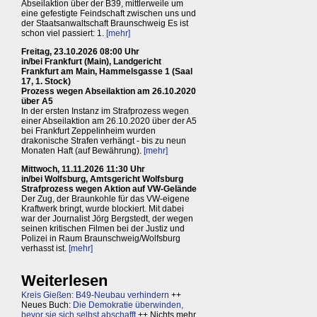
Abseilaktion über der B39, mittlerweile um
eine gefestigte Feindschaft zwischen uns und
der Staatsanwaltschaft Braunschweig Es ist
schon viel passiert: 1.
[mehr]
Freitag, 23.10.2026 08:00 Uhr
in/bei Frankfurt (Main), Landgericht
Frankfurt am Main, Hammelsgasse 1 (Saal
17, 1. Stock)
Prozess wegen Abseilaktion am 26.10.2020
über A5
In der ersten Instanz im Strafprozess wegen
einer Abseilaktion am 26.10.2020 über der A5
bei Frankfurt Zeppelinheim wurden
drakonische Strafen verhängt - bis zu neun
Monaten Haft (auf Bewährung).
[mehr]
Mittwoch, 11.11.2026 11:30 Uhr
in/bei Wolfsburg, Amtsgericht Wolfsburg
Strafprozess wegen Aktion auf VW-Gelände
Der Zug, der Braunkohle für das VW-eigene
Kraftwerk bringt, wurde blockiert. Mit dabei
war der Journalist Jörg Bergstedt, der wegen
seinen kritischen Filmen bei der Justiz und
Polizei in Raum Braunschweig/Wolfsburg
verhasst ist.
[mehr]
Weiterlesen
Kreis Gießen: B49-Neubau verhindern
++
Neues Buch:
Die Demokratie überwinden,
bevor sie sich selbst abschafft
++ Nichts mehr