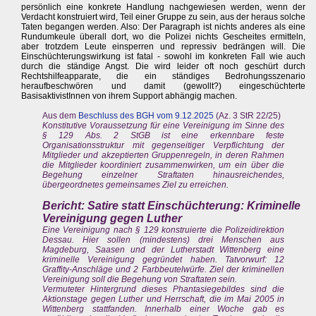
persönlich eine konkrete Handlung nachgewiesen werden, wenn der
Verdacht konstruiert wird, Teil einer Gruppe zu sein, aus der heraus solche
Taten begangen werden. Also: Der Paragraph ist nichts anderes als eine
Rundumkeule überall dort, wo die Polizei nichts Gescheites ermitteln,
aber trotzdem Leute einsperren und repressiv bedrängen will. Die
Einschüchterungswirkung ist fatal - sowohl im konkreten Fall wie auch
durch die ständige Angst. Die wird leider oft noch geschürt durch
Rechtshilfeapparate, die ein ständiges Bedrohungsszenario
heraufbeschwören und damit (gewollt?) eingeschüchterte
BasisaktivistInnen von ihrem Support abhängig machen.
Aus dem
Beschluss des BGH vom 9.12.2025
(Az. 3 StR 22/25)
Konstitutive Voraussetzung für eine Vereinigung im Sinne des
§ 129 Abs. 2 StGB ist eine erkennbare feste
Organisationsstruktur mit gegenseitiger Verpflichtung der
Mitglieder und akzeptierten Gruppenregeln, in deren Rahmen
die Mitglieder koordiniert zusammenwirken, um ein über die
Begehung einzelner Straftaten hinausreichendes,
übergeordnetes gemeinsames Ziel zu erreichen.
Bericht: Satire statt Einschüchterung: Kriminelle
Vereinigung gegen Luther
Eine Vereinigung nach § 129 konstruierte die Polizeidirektion
Dessau. Hier sollen (mindestens) drei Menschen aus
Magdeburg, Saasen und der Lutherstadt Wittenberg eine
kriminelle Vereinigung gegründet haben. Tatvorwurf: 12
Graffity-Anschläge und 2 Farbbeutelwürfe. Ziel der kriminellen
Vereinigung soll die Begehung von Straftaten sein.
Vermuteter Hintergrund dieses Phantasiegebildes sind die
Aktionstage gegen Luther und Herrschaft, die im Mai 2005 in
Wittenberg stattfanden. Innerhalb einer Woche gab es