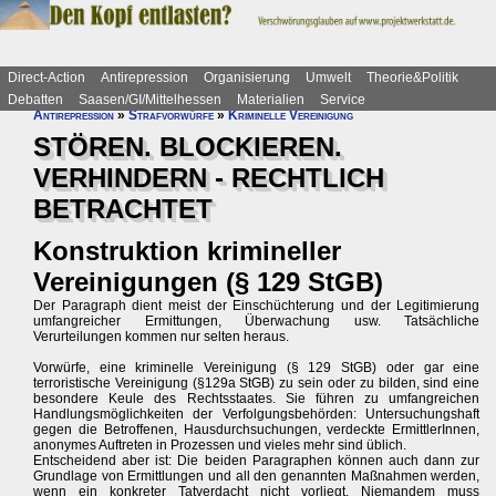
Direct-Action
Antirepression
Organisierung
Umwelt
Theorie&Politik
Debatten
Saasen/GI/Mittelhessen
Materialien
Service
Antirepression
»
Strafvorwürfe
»
Kriminelle Vereinigung
STÖREN. BLOCKIEREN.
VERHINDERN - RECHTLICH
BETRACHTET
Konstruktion krimineller
Vereinigungen (§ 129 StGB)
Der Paragraph dient meist der Einschüchterung und der Legitimierung
umfangreicher Ermittungen, Überwachung usw. Tatsächliche
Verurteilungen kommen nur selten heraus.
Vorwürfe, eine kriminelle Vereinigung (§ 129 StGB) oder gar eine
terroristische Vereinigung (§129a StGB) zu sein oder zu bilden, sind eine
besondere Keule des Rechtsstaates. Sie führen zu umfangreichen
Handlungsmöglichkeiten der Verfolgungsbehörden: Untersuchungshaft
gegen die Betroffenen, Hausdurchsuchungen, verdeckte ErmittlerInnen,
anonymes Auftreten in Prozessen und vieles mehr sind üblich.
Entscheidend aber ist: Die beiden Paragraphen können auch dann zur
Grundlage von Ermittlungen und all den genannten Maßnahmen werden,
wenn ein konkreter Tatverdacht nicht vorliegt. Niemandem muss