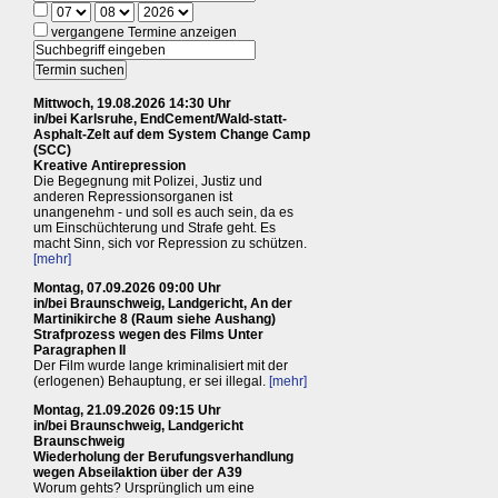
vergangene Termine anzeigen
Mittwoch, 19.08.2026 14:30 Uhr
in/bei Karlsruhe, EndCement/Wald-statt-
Asphalt-Zelt auf dem System Change Camp
(SCC)
Kreative Antirepression
Die Begegnung mit Polizei, Justiz und
anderen Repressionsorganen ist
unangenehm - und soll es auch sein, da es
um Einschüchterung und Strafe geht. Es
macht Sinn, sich vor Repression zu schützen.
[mehr]
Montag, 07.09.2026 09:00 Uhr
in/bei Braunschweig, Landgericht, An der
Martinikirche 8 (Raum siehe Aushang)
Strafprozess wegen des Films Unter
Paragraphen II
Der Film wurde lange kriminalisiert mit der
(erlogenen) Behauptung, er sei illegal.
[mehr]
Montag, 21.09.2026 09:15 Uhr
in/bei Braunschweig, Landgericht
Braunschweig
Wiederholung der Berufungsverhandlung
wegen Abseilaktion über der A39
Worum gehts? Ursprünglich um eine