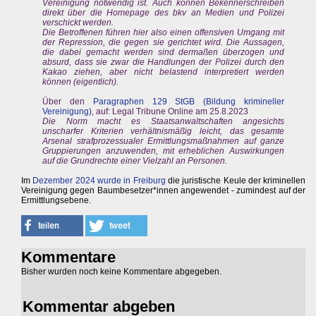
Vereinigung notwendig ist. Auch können Bekennerschreiben
direkt über die Homepage des bkv an Medien und Polizei
verschickt werden.
Die Betroffenen führen hier also einen offensiven Umgang mit
der Repression, die gegen sie gerichtet wird. Die Aussagen,
die dabei gemacht werden sind dermaßen überzogen und
absurd, dass sie zwar die Handlungen der Polizei durch den
Kakao ziehen, aber nicht belastend interpretiert werden
können (eigentlich).
Über den
Paragraphen 129 StGB (Bildung krimineller
Vereinigung)
, auf: Legal Tribune Online am 25.8.2023
Die Norm macht es Staatsanwaltschaften angesichts
unscharfer Kriterien verhältnismäßig leicht, das gesamte
Arsenal strafprozessualer Ermittlungsmaßnahmen auf ganze
Gruppierungen anzuwenden, mit erheblichen Auswirkungen
auf die Grundrechte einer Vielzahl an Personen.
Im
Dezember 2024 wurde in Freiburg
die juristische Keule der kriminellen
Vereinigung gegen Baumbesetzer*innen angewendet - zumindest auf der
Ermittlungsebene.
Kommentare
Bisher wurden noch keine Kommentare abgegeben.
Kommentar abgeben