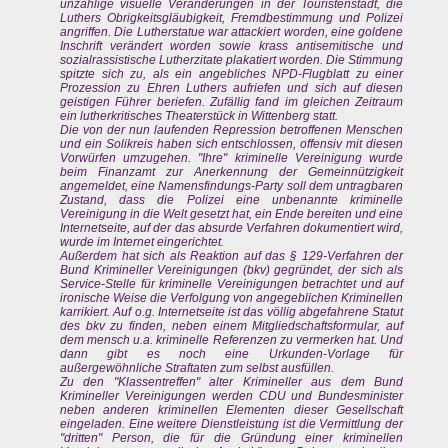
unzählige visuelle Veränderungen in der Touristenstadt, die
Luthers Obrigkeitsgläubigkeit, Fremdbestimmung und Polizei
angriffen. Die Lutherstatue war attackiert worden, eine goldene
Inschrift verändert worden sowie krass antisemitische und
sozialrassistische Lutherzitate plakatiert worden. Die Stimmung
spitzte sich zu, als ein angebliches NPD-Flugblatt zu einer
Prozession zu Ehren Luthers aufriefen und sich auf diesen
geistigen Führer beriefen. Zufällig fand im gleichen Zeitraum
ein lutherkritisches Theaterstück in Wittenberg statt.
Die von der nun laufenden Repression betroffenen Menschen
und ein Solikreis haben sich entschlossen, offensiv mit diesen
Vorwürfen umzugehen. "Ihre" kriminelle Vereinigung wurde
beim Finanzamt zur Anerkennung der Gemeinnützigkeit
angemeldet, eine Namensfindungs-Party soll dem untragbaren
Zustand, dass die Polizei eine unbenannte kriminelle
Vereinigung in die Welt gesetzt hat, ein Ende bereiten und eine
Internetseite, auf der das absurde Verfahren dokumentiert wird,
wurde im Internet eingerichtet.
Außerdem hat sich als Reaktion auf das § 129-Verfahren der
Bund Krimineller Vereinigungen (bkv) gegründet, der sich als
Service-Stelle für kriminelle Vereinigungen betrachtet und auf
ironische Weise die Verfolgung von angegeblichen Kriminellen
karrikiert. Auf o.g. Internetseite ist das völlig abgefahrene Statut
des bkv zu finden, neben einem Mitgliedschaftsformular, auf
dem mensch u.a. kriminelle Referenzen zu vermerken hat. Und
dann gibt es noch eine Urkunden-Vorlage für
außergewöhnliche Straftaten zum selbst ausfüllen.
Zu den "Klassentreffen" alter Krimineller aus dem Bund
Krimineller Vereinigungen werden CDU und Bundesminister
neben anderen kriminellen Elementen dieser Gesellschaft
eingeladen. Eine weitere Dienstleistung ist die Vermittlung der
"dritten" Person, die für die Gründung einer kriminellen