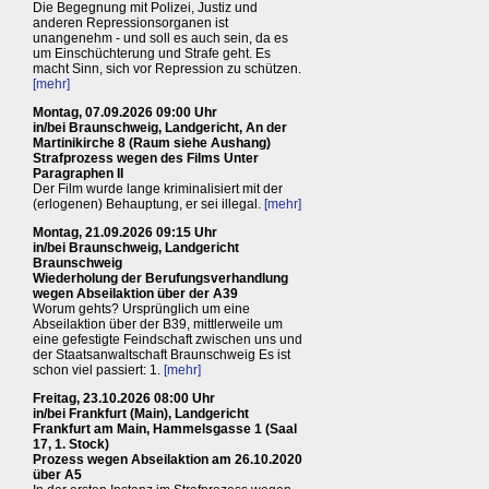
Die Begegnung mit Polizei, Justiz und
anderen Repressionsorganen ist
unangenehm - und soll es auch sein, da es
um Einschüchterung und Strafe geht. Es
macht Sinn, sich vor Repression zu schützen.
[mehr]
Montag, 07.09.2026 09:00 Uhr
in/bei Braunschweig, Landgericht, An der
Martinikirche 8 (Raum siehe Aushang)
Strafprozess wegen des Films Unter
Paragraphen II
Der Film wurde lange kriminalisiert mit der
(erlogenen) Behauptung, er sei illegal.
[mehr]
Montag, 21.09.2026 09:15 Uhr
in/bei Braunschweig, Landgericht
Braunschweig
Wiederholung der Berufungsverhandlung
wegen Abseilaktion über der A39
Worum gehts? Ursprünglich um eine
Abseilaktion über der B39, mittlerweile um
eine gefestigte Feindschaft zwischen uns und
der Staatsanwaltschaft Braunschweig Es ist
schon viel passiert: 1.
[mehr]
Freitag, 23.10.2026 08:00 Uhr
in/bei Frankfurt (Main), Landgericht
Frankfurt am Main, Hammelsgasse 1 (Saal
17, 1. Stock)
Prozess wegen Abseilaktion am 26.10.2020
über A5