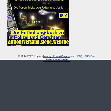
↑
· © 1994-2026 Kopfentlastung·
Kontakt
/
Impressum
·
FAQ
·
RSS-Feed
Vertrag widerrufen