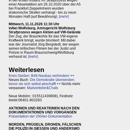
In der ersten Instanz im Strafprozess wegen
einer Abseilaktion am 26.10.2020 über der A5
bei Frankfurt Zeppelinheim wurden
drakonische Strafen verhängt - bis zu neun
Monaten Haft (auf Bewährung).
[mehr]
Mittwoch, 11.11.2026 11:30 Uhr
in/bei Wolfsburg, Amtsgericht Wolfsburg
Strafprozess wegen Aktion auf VW-Gelände
Der Zug, der Braunkohle für das VW-eigene
Kraftwerk bringt, wurde blockiert. Mit dabei
war der Journalist Jörg Bergstedt, der wegen
seinen kritischen Filmen bei der Justiz und
Polizei in Raum Braunschweig/Wolfsburg
verhasst ist.
[mehr]
Weiterlesen
Kreis Gießen: B49-Neubau verhindern
++
Neues Buch:
Die Demokratie überwinden,
bevor sie sich selbst abschafft
++ Nichts mehr
verpassen:
Mailverteiler&Chats
Neue Mobilnr.: 015511439808), Festnetz
bleibt 06401-903283
AKTIONEN UND REAKTIONEN NACH DEN
DOKUMENTATIONEN UND VORGÄNGEN
Präsentation der 2004er-Dokumentation
MORDEN, PRÜGELN, DROHEN, FÄLSCHEN
DIE POLIZEI IN GIESSEN UND ANDERSWO