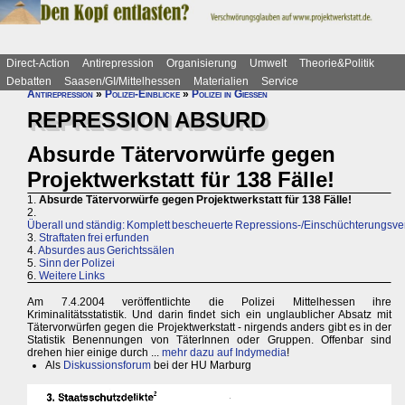
Direct-Action
Antirepression
Organisierung
Umwelt
Theorie&Politik
Debatten
Saasen/GI/Mittelhessen
Materialien
Service
Antirepression
»
Polizei-Einblicke
»
Polizei in Gießen
REPRESSION ABSURD
Absurde Tätervorwürfe gegen
Projektwerkstatt für 138 Fälle!
1.
Absurde Tätervorwürfe gegen Projektwerkstatt für 138 Fälle!
2.
Überall und ständig: Komplett bescheuerte Repressions-/Einschüchterungsv
3.
Straftaten frei erfunden
4.
Absurdes aus Gerichtssälen
5.
Sinn der Polizei
6.
Weitere Links
Am 7.4.2004 veröffentlichte die Polizei Mittelhessen ihre
Kriminalitätsstatistik. Und darin findet sich ein unglaublicher Absatz mit
Tätervorwürfen gegen die Projektwerkstatt - nirgends anders gibt es in der
Statistik Benennungen von TäterInnen oder Gruppen. Offenbar sind
drehen hier einige durch ...
mehr dazu auf Indymedia
!
Als
Diskussionsforum
bei der HU Marburg