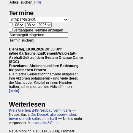
Hilfe
Termine
vergangene Termine anzeigen
Dienstag, 18.08.2026 20:30 Uhr
in/bei Karlsruhe, EndCement/Wald-statt-
Asphalt-Zelt auf dem System Change Camp
(SCC)
Provokante Aktionen und ihre Bedeutung
für politischen Protest
Die "Letzte Generation" hat viele aufgeregt.
Ihre Aktionen polarisieren - und viele derer,
die Macht oder Kapital in ihren Händen
halten, schimpfen auf die Aktivist*innen.
[mehr]
Weiterlesen
Kreis Gießen: B49-Neubau verhindern
++
Neues Buch:
Die Demokratie überwinden,
bevor sie sich selbst abschafft
++ Nichts mehr
verpassen:
Mailverteiler&Chats
Neue Mobilnr.: 015511439808), Festnetz