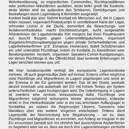
Wohnbevölkerung, zu migrantischen Communities, RechtsanwältInnen
oder politischen AktivistInnen ausfallen, desto tiefer greift die Kontrolle,
desto stärker sind sie außerdem den Schikanen, Demütigungen und
Bestrafungen durch Lagerleitung & Behörden ausgesetzt.
Konkret heißt das also: Nehmt Kontakt mit Menschen auf, die in Lagern
leben müssen, organisiert Protestcamps in unmittelbarer Nähe der Lager,
schneidet Löcher in die Zäune, demontiert die Bewachungs- und
Isolationsinfrastruktur, macht Dachbesetzungen, sucht ausgewählte
ArbeiterInnen der Lagerbürokratie früh morgens bei ihren Privathäusern
auf, tauscht Bargeld gegen Lebensmittelgutscheine, organisiert
Imagebeschmutzungskampagnen gegen private Sicherheitsdienste und
Lagerbetreiberfirmen (z.B. European Homecare), fädelt Schutzheiraten
ein oder unterstützt Flüchtlinge, indem ihr Kontakte zu AnwältInnen oder
Beratungsstellen herstellt, organisiert Speakers-Corner-Kundgebungen,
bei denen Flüchtlinge in der Öffentlichkeit über konkrete Erfahrungen im
Lager berichten können usw. usf.
Mit ihrer Isolationspolitik verfolgt die europäische Lagerbürokratie
mehrere, oft auch gegenläufige Ziele auf einmal: Erstens sollen möglichst
viele Flüchtlinge und MigrantInnen in Lagern abgefangen und somit an
der Einreise in die EU gehindert werden. Das ist der Grund, weshalb
derzeit innerhalb und außerhalb der EU mit hohem Tempo ein System
unterschiedlicher Lager hochgezogen wird. Die Unterbringung in Lagern
ist zweitens eine zentrale Voraussetzung dafür, Flüchtlinge und
MigrantInnen möglichst reibungslos wieder abzuschieben, entweder
direkt in ihre Herkunftsländer oder in die neu errichteten Auffanglager in
Nordafrika, wo sodann die Regierungen Libyens, Tunesiens oder
Marokkos über das weitere Vorgehen entscheiden. Drittens dient
Lagerpolitik der Abschreckung bzw. Illegalisierung – sei es, dass
Flüchtlinge und MigrantInnen es vorziehen, von Anfang an irregulär in die
EU einzureisen (anstatt sich ins ohnehin fast aussichtslose Asylverfahren
zu begeben) oder sei es, dass sie durch ihre Lagererfahrungen zermürbt