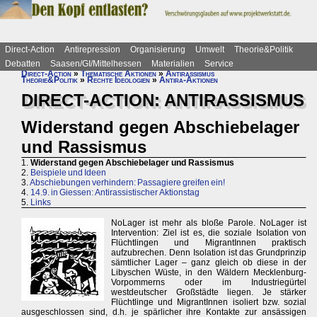
Direct-Action
Antirepression
Organisierung
Umwelt
Theorie&Politik
Debatten
Saasen/GI/Mittelhessen
Materialien
Service
Direct-Action
»
Thematische Aktionen
»
Antirassismus
Theorie&Politik
»
Rechte Ideologien
»
Antira-Aktionen
DIRECT-ACTION: ANTIRASSISMUS
Widerstand gegen Abschiebelager
und Rassismus
1.
Widerstand gegen Abschiebelager und Rassismus
2.
Beispiele und Ideen
3.
Abschiebungen verhindern: Passagiere greifen ein!
4.
14.9. in Giessen: Antirassistischer Aktionstag
5.
Links
NoLager ist mehr als bloße Parole. NoLager ist
Intervention: Ziel ist es, die soziale Isolation von
Flüchtlingen und MigrantInnen praktisch
aufzubrechen. Denn Isolation ist das Grundprinzip
sämtlicher Lager – ganz gleich ob diese in der
Libyschen Wüste, in den Wäldern Mecklenburg-
Vorpommerns oder im Industriegürtel
westdeutscher Großstädte liegen. Je stärker
Flüchtlinge und MigrantInnen isoliert bzw. sozial
ausgeschlossen sind, d.h. je spärlicher ihre Kontakte zur ansässigen