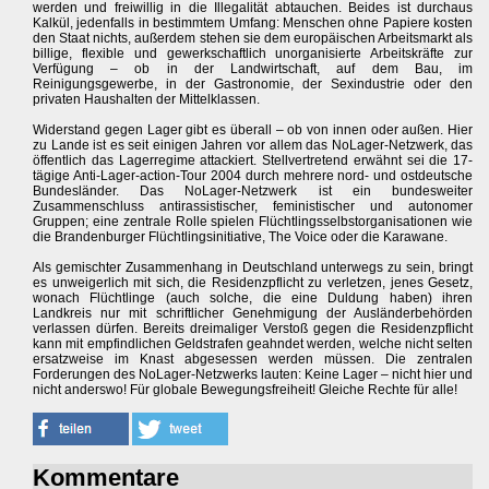
werden und freiwillig in die Illegalität abtauchen. Beides ist durchaus
Kalkül, jedenfalls in bestimmtem Umfang: Menschen ohne Papiere kosten
den Staat nichts, außerdem stehen sie dem europäischen Arbeitsmarkt als
billige, flexible und gewerkschaftlich unorganisierte Arbeitskräfte zur
Verfügung – ob in der Landwirtschaft, auf dem Bau, im
Reinigungsgewerbe, in der Gastronomie, der Sexindustrie oder den
privaten Haushalten der Mittelklassen.
Widerstand gegen Lager gibt es überall – ob von innen oder außen. Hier
zu Lande ist es seit einigen Jahren vor allem das NoLager-Netzwerk, das
öffentlich das Lagerregime attackiert. Stellvertretend erwähnt sei die 17-
tägige Anti-Lager-action-Tour 2004 durch mehrere nord- und ostdeutsche
Bundesländer. Das NoLager-Netzwerk ist ein bundesweiter
Zusammenschluss antirassistischer, feministischer und autonomer
Gruppen; eine zentrale Rolle spielen Flüchtlingsselbstorganisationen wie
die Brandenburger Flüchtlingsinitiative, The Voice oder die Karawane.
Als gemischter Zusammenhang in Deutschland unterwegs zu sein, bringt
es unweigerlich mit sich, die Residenzpflicht zu verletzen, jenes Gesetz,
wonach Flüchtlinge (auch solche, die eine Duldung haben) ihren
Landkreis nur mit schriftlicher Genehmigung der Ausländerbehörden
verlassen dürfen. Bereits dreimaliger Verstoß gegen die Residenzpflicht
kann mit empfindlichen Geldstrafen geahndet werden, welche nicht selten
ersatzweise im Knast abgesessen werden müssen. Die zentralen
Forderungen des NoLager-Netzwerks lauten: Keine Lager – nicht hier und
nicht anderswo! Für globale Bewegungsfreiheit! Gleiche Rechte für alle!
Kommentare