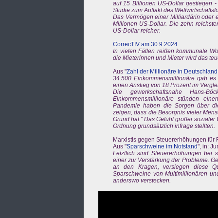
auf 15 Billionen US-Dollar gestiegen -
Studie zum Auftakt des Weltwirtschaftsf
Das Vermögen einer Milliardärin oder e
Millionen US-Dollar. Die zehn reichste
US-Dollar reicher.
CorrecTIV am 30.9.2024
In vielen Fällen reißen kommunale Wo
die Mieterinnen und Mieter wird das te
Aus "
Zahl der Millionäre in Deutschland
34.500 Einkommensmillionäre gab es 2
einen Anstieg von 18 Prozent im Vergle
Die gewerkschaftsnahe Hans-Böc
Einkommensmillionäre stünden eine
Pandemie haben die Sorgen über die
zeigen, dass die Besorgnis vieler Men
Grund hat." Das Gefühl großer sozialer
Ordnung grundsätzlich infrage stellten.
Marxistis gegen Steuererhöhungen für
Aus "
Sparschweine im Notstand
", in: 
Letztlich sind Steuererhöhungen bei s
einer zur Verstärkung der Probleme. G
an den Kragen, versiegen diese Que
Sparschweine von Multimillionären und
anderswo verstecken.