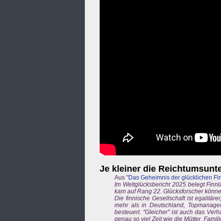
Je kleiner die Reichtumsunt
Aus "
Das Geheimnis der glücklichen Fi
Im Weltglücksbericht 2025 belegt Finn
kam auf Rang 22. Glücksforscher können
Die finnische Gesellschaft ist egalitär
mehr als in Deutschland, Topmanag
besteuert. "Gleicher" ist auch das Verh
genau so viel Zeit wie die Mütter. Fam