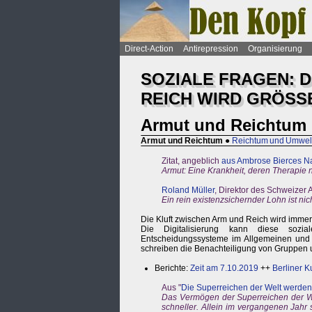
Direct-Action
Antirepression
Organisierung
SOZIALE FRAGEN: 
REICH WIRD GRÖSS
Armut und Reichtum
Armut und Reichtum
●
Reichtum und Umwel
Zitat, angeblich
aus Ambrose Bierces N
Armut: Eine Krankheit, deren Therapie
Roland Müller
, Direktor des Schweizer
Ein rein existenzsichernder Lohn ist nic
Die Kluft zwischen Arm und Reich wird immer
Die Digitalisierung kann diese sozial
Entscheidungssysteme im Allgemeinen und 
schreiben die Benachteiligung von Gruppen un
Berichte:
Zeit am 7.10.2019
++
Berliner K
Aus "
Die Superreichen der Welt werden
Das Vermögen der Superreichen der W
schneller. Allein im vergangenen Jahr