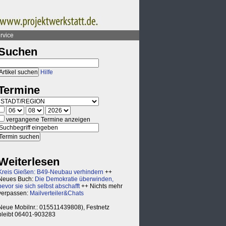
rvice
Suchen
Hilfe
Termine
vergangene Termine anzeigen
Weiterlesen
Kreis Gießen: B49-Neubau verhindern
++
Neues Buch:
Die Demokratie überwinden,
bevor sie sich selbst abschafft
++ Nichts mehr
verpassen:
Mailverteiler&Chats
Neue Mobilnr.: 015511439808), Festnetz
bleibt 06401-903283