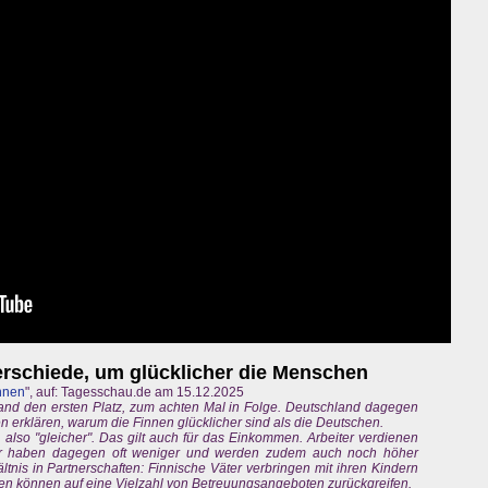
erschiede, um glücklicher die Menschen
nnen
", auf: Tagesschau.de am 15.12.2025
land den ersten Platz, zum achten Mal in Folge. Deutschland dagegen
 erklären, warum die Finnen glücklicher sind als die Deutschen.
er, also "gleicher". Das gilt auch für das Einkommen. Arbeiter verdienen
er haben dagegen oft weniger und werden zudem auch noch höher
ältnis in Partnerschaften: Finnische Väter verbringen mit ihren Kindern
ilien können auf eine Vielzahl von Betreuungsangeboten zurückgreifen.