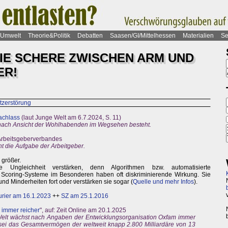
Umwelt
Theorie&Politik
Debatten
Saasen/GI/Mittelhessen
Materialien
Se
DIE SCHERE ZWISCHEN ARM UND
ER!
tzerstörung
achlass
(laut Junge Welt am 6.7.2024, S. 11)
 nach Ansicht der Wohlhabenden im Wegsehen besteht.
 Arbeitsgeberverbandes
ht die Aufgabe der Arbeitgeber.
 größer.
e Ungleichheit verstärken, denn Algorithmen bzw. automatisierte
Scoring-Systeme im Besonderen haben oft diskriminierende Wirkung. Sie
d Minderheiten fort oder verstärken sie sogar (
Quelle und mehr Infos
).
urier am 16.1.2023
++
SZ am 25.1.2016
 immer reicher
", auf: Zeit Online am 20.1.2025
elt wächst nach Angaben der Entwicklungsorganisation Oxfam immer
 sei das Gesamtvermögen der weltweit knapp 2.800 Milliardäre von 13