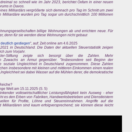
 dreimal so schnell wie im Jahr 2023, berichtet Oxfam in einer neuen
orums in Davos.
ines Milliardärs vergrößerte sich demnach pro Tag im Schnitt um zwei
n Milliardäre wurden pro Tag sogar um durchschnittlich 100 Millionen
hnungsgesellschaften billige Wohnungen ab und errichten neue. Für
uer, denn für sie werden diese Wohnungen nicht gebaut
 deutlich gestiegen
", auf: Zeit online am 4.6.2025
021 in Deutschland. Die Daten der aktuellen Steuerstatistik zeigen
ich zum Vorjahr.
kler-Stiftung zeigte sich besorgt über die Zahlen. Mehr
m Zuwachs an Armut gegenüber. "Insbesondere seit Beginn der
 soziale Ungleichheit in Deutschland zugenommen. Diese Zahlen
schen insbesondere mit kleinen und mittleren Einkommen einen realen
 Ungleichheit sei dabei Wasser auf die Mühlen derer, die demokratische
 Reiche?
Junge Welt am 15.11.2025 (S. 5)
inkender volkswirtschaftlicher Leistungsfähigkeit kein Ausweg - eher
eht es den Erben von Fabriken, Handwerksbetrieben und Dienstleistern
llen für Profite, Löhne und Steuereinnahmen. Angriffe auf die
 Milliardären sind kaum erfolgversprechend; sie können diese leicht