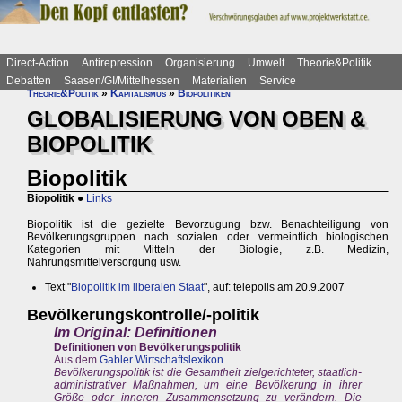
Direct-Action
Antirepression
Organisierung
Umwelt
Theorie&Politik
Debatten
Saasen/GI/Mittelhessen
Materialien
Service
Theorie&Politik
»
Kapitalismus
»
Biopolitiken
GLOBALISIERUNG VON OBEN &
BIOPOLITIK
Biopolitik
Biopolitik
●
Links
Biopolitik ist die gezielte Bevorzugung bzw. Benachteiligung von
Bevölkerungsgruppen nach sozialen oder vermeintlich biologischen
Kategorien mit Mitteln der Biologie, z.B. Medizin,
Nahrungsmittelversorgung usw.
Text "
Biopolitik im liberalen Staat
", auf: telepolis am 20.9.2007
Bevölkerungskontrolle/-politik
Im Original: Definitionen
Definitionen von Bevölkerungspolitik
Aus dem
Gabler Wirtschaftslexikon
Bevölkerungspolitik ist die Gesamtheit zielgerichteter, staatlich-
administrativer Maßnahmen, um eine Bevölkerung in ihrer
Größe oder inneren Zusammensetzung zu verändern. Die