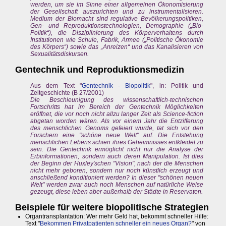
werden, um sie im Sinne einer allgemeinen Ökonomisierung
der Gesellschaft auszurichten und zu instrumentalisieren.
Medium der Biomacht sind regulative Bevölkerungspolitiken,
Gen- und Reproduktionstechnologien, Demographie („Bio-
Politik“), die Disziplinierung des Körperverhaltens durch
Institutionen wie Schule, Fabrik, Armee („Politische Ökonomie
des Körpers“) sowie das „Anreizen“ und das Kanalisieren von
Sexualitätsdiskursen.
Gentechnik und Reproduktionsmedizin
Aus dem Text "
Gentechnik - Biopolitik
", in: Politik und
Zeitgeschichte (B 27/2001)
Die Beschleunigung des wissenschaftlich-technischen
Fortschritts hat im Bereich der Gentechnik Möglichkeiten
eröffnet, die vor noch nicht allzu langer Zeit als Science-fiction
abgetan worden wären. Als vor einem Jahr die Entzifferung
des menschlichen Genoms gefeiert wurde, tat sich vor den
Forschern eine "schöne neue Welt" auf. Die Entstehung
menschlichen Lebens schien ihres Geheimnisses entkleidet zu
sein. Die Gentechnik ermöglicht nicht nur die Analyse der
Erbinformationen, sondern auch deren Manipulation. Ist dies
der Beginn der Huxley'schen "Vision", nach der die Menschen
nicht mehr geboren, sondern nur noch künstlich erzeugt und
anschließend konditioniert werden? In dieser "schönen neuen
Welt" werden zwar auch noch Menschen auf natürliche Weise
gezeugt, diese leben aber außerhalb der Städte in Reservaten.
Beispiele für weitere biopolitische Strategien
Organtransplantation: Wer mehr Geld hat, bekommt schneller Hilfe:
Text "
Bekommen Privatpatienten schneller ein neues Organ?
" von