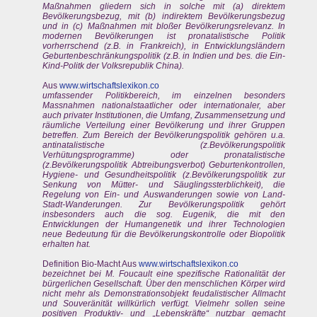
Maßnahmen gliedern sich in solche mit (a) direktem
Bevölkerungsbezug, mit (b) indirektem Bevölkerungsbezug
und in (c) Maßnahmen mit bloßer Bevölkerungsrelevanz. In
modernen Bevölkerungen ist pronatalistische Politik
vorherrschend (z.B. in Frankreich), in Entwicklungsländern
Geburtenbeschränkungspolitik (z.B. in Indien und bes. die Ein-
Kind-Politk der Volksrepublik China).
Aus
www.wirtschaftslexikon.co
umfassender Politikbereich, im einzelnen besonders
Massnahmen nationalstaatlicher oder internationaler, aber
auch privater Institutionen, die Umfang, Zusammensetzung und
räumliche Verteilung einer Bevölkerung und ihrer Gruppen
betreffen. Zum Bereich der Bevölkerungspolitik gehören u.a.
antinatalistische (z.Bevölkerungspolitik
Verhütungsprogramme) oder pronatalistische
(z.Bevölkerungspolitik Abtreibungsverbot) Geburtenkontrollen,
Hygiene- und Gesundheitspolitik (z.Bevölkerungspolitik zur
Senkung von Mütter- und Säuglingssterblichkeit), die
Regelung von Ein- und Auswanderungen sowie von Land-
Stadt-Wanderungen. Zur Bevölkerungspolitik gehört
insbesonders auch die sog. Eugenik, die mit den
Entwicklungen der Humangenetik und ihrer Technologien
neue Bedeutung für die Bevölkerungskontrolle oder Biopolitik
erhalten hat.
Definition Bio-Macht Aus
www.wirtschaftslexikon.co
bezeichnet bei M. Foucault eine spezifische Rationalität der
bürgerlichen Gesellschaft. Über den menschlichen Körper wird
nicht mehr als Demonstrationsobjekt feudalistischer Allmacht
und Souveränität willkürlich verfügt. Vielmehr sollen seine
positiven Produktiv- und „Lebenskräfte“ nutzbar gemacht