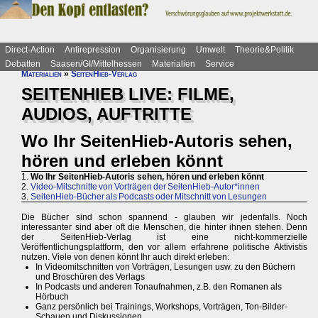
Direct-Action
Antirepression
Organisierung
Umwelt
Theorie&Politik
Debatten
Saasen/GI/Mittelhessen
Materialien
Service
Materialien
»
SeitenHieb-Verlag
SEITENHIEB LIVE: FILME,
AUDIOS, AUFTRITTE
Wo Ihr SeitenHieb-Autoris sehen,
hören und erleben könnt
1.
Wo Ihr SeitenHieb-Autoris sehen, hören und erleben könnt
2.
Video-Mitschnitte von Vorträgen der SeitenHieb-Autor*innen
3.
SeitenHieb-Bücher als Podcasts oder Mitschnitt von Lesungen
Die Bücher sind schon spannend - glauben wir jedenfalls. Noch
interessanter sind aber oft die Menschen, die hinter ihnen stehen. Denn
der SeitenHieb-Verlag ist eine nicht-kommerzielle
Veröffentlichungsplattform, den vor allem erfahrene politische Aktivistis
nutzen. Viele von denen könnt Ihr auch direkt erleben:
In Videomitschnitten von Vorträgen, Lesungen usw. zu den Büchern
und Broschüren des Verlags
In Podcasts und anderen Tonaufnahmen, z.B. den Romanen als
Hörbuch
Ganz persönlich bei Trainings, Workshops, Vorträgen, Ton-Bilder-
Schauen und Diskussionen