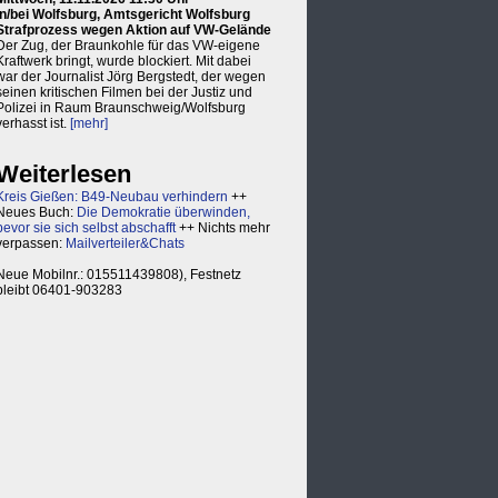
in/bei Wolfsburg, Amtsgericht Wolfsburg
Strafprozess wegen Aktion auf VW-Gelände
Der Zug, der Braunkohle für das VW-eigene
Kraftwerk bringt, wurde blockiert. Mit dabei
war der Journalist Jörg Bergstedt, der wegen
seinen kritischen Filmen bei der Justiz und
Polizei in Raum Braunschweig/Wolfsburg
verhasst ist.
[mehr]
Weiterlesen
Kreis Gießen: B49-Neubau verhindern
++
Neues Buch:
Die Demokratie überwinden,
bevor sie sich selbst abschafft
++ Nichts mehr
verpassen:
Mailverteiler&Chats
Neue Mobilnr.: 015511439808), Festnetz
bleibt 06401-903283