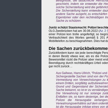
Befugnisse, die tatsächliche Herrsc
geschieht, indem sie entweder die H
solche Sicherstellung wird die gefährli
Die Sicherstellung kann entweder dazu
andere Sache ausgeht, zu entschärfen
Eigentümer oder den rechtmäßigen Inh
Sache zu schützen.
Justiz schützt Staatsmacht: Polizei beschl
OLG Zweibrücken hat am 30.06.2022 (
Az. 2 
einer Polizei kon trolle angefertigt, so be
Vertraulichkeit des Wortes gemäß § 201 Ab
Mobiltelefon zu beschlagnahmen. Dies hat d
Die Sachen zurückbekomme
Zurückfordern kann sie jede berechtigte Pers
in deren Besitz etwas war, als es die Pol
Beweismittel rückt die Polizei aber meist er
Beendigung durch rechtskräftiges Urteil oder
gar nicht zurück ...
Aus Gallwas, Hans-Ullrich, "Polizei und 
Sichergestellte Sachen sind von der Po
Vermeidung von Verwechslungen zu ken
einem Dritten, sorgfältig aufzubewahren
Grund und Gegenstand der Sicherstell
Sache bekannt, so ist er zu verständige
Die Verwahrung ist nur solange zuläs
Entfallen sie, so kann derjenige, bei 
Polizei die Herausgabe verlang
Verwahrungsverhältnis auf dem ordent
Ist die Herausgabe infolge eines von 