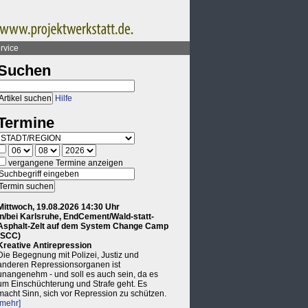
rvice
Suchen
Hilfe
Termine
vergangene Termine anzeigen
Mittwoch, 19.08.2026 14:30 Uhr
in/bei Karlsruhe, EndCement/Wald-statt-
Asphalt-Zelt auf dem System Change Camp
(SCC)
Kreative Antirepression
Die Begegnung mit Polizei, Justiz und
anderen Repressionsorganen ist
unangenehm - und soll es auch sein, da es
um Einschüchterung und Strafe geht. Es
macht Sinn, sich vor Repression zu schützen.
[mehr]