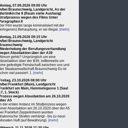
Montag, 07.09.2026 09:00 Uhr
in/bei Braunschweig, Landgericht, An der
Martinikirche 8 (Raum siehe Aushang)
Strafprozess wegen des Films Unter
Paragraphen II
Der Film wurde lange kriminalisiert mit der
(erlogenen) Behauptung, er sei illegal.
[mehr]
Montag, 21.09.2026 09:15 Uhr
in/bei Braunschweig, Landgericht
Braunschweig
Wiederholung der Berufungsverhandlung
wegen Abseilaktion über der A39
Worum gehts? Ursprünglich um eine
Abseilaktion über der B39, mittlerweile um
eine gefestigte Feindschaft zwischen uns und
der Staatsanwaltschaft Braunschweig Es ist
schon viel passiert: 1.
[mehr]
Freitag, 23.10.2026 08:00 Uhr
in/bei Frankfurt (Main), Landgericht
Frankfurt am Main, Hammelsgasse 1 (Saal
17, 1. Stock)
Prozess wegen Abseilaktion am 26.10.2020
über A5
In der ersten Instanz im Strafprozess wegen
einer Abseilaktion am 26.10.2020 über der A5
bei Frankfurt Zeppelinheim wurden
drakonische Strafen verhängt - bis zu neun
Monaten Haft (auf Bewährung).
[mehr]
Mittwoch, 11.11.2026 11:30 Uhr