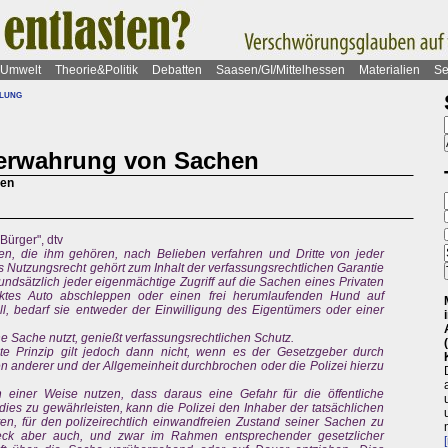
Umwelt
Theorie&Politik
Debatten
Saasen/GI/Mittelhessen
Materialien
Se
llung
Verwahrung von Sachen
hen
Bürger", dtv
n, die ihm gehören, nach Belieben verfahren und Dritte von jeder
s Nutzungsrecht gehört zum Inhalt der verfassungsrechtlichen Garantie
rundsätzlich jeder eigenmächtige Zugriff auf die Sachen eines Privaten
rktes Auto abschleppen oder einen frei herumlaufenden Hund auf
ll, bedarf sie entweder der Einwilligung des Eigentümers oder einer
e Sache nutzt, genießt verfassungsrechtlichen Schutz.
te Prinzip gilt jedoch dann nicht, wenn es der Gesetzgeber durch
 anderer und der Allgemeinheit durchbrochen oder die Polizei hierzu
einer Weise nutzen, dass daraus eine Gefahr für die öffentliche
ies zu gewährleisten, kann die Polizei den Inhaber der tatsächlichen
en, für den polizeirechtlich einwandfreien Zustand seiner Sachen zu
eck aber auch, und zwar im Rahmen entsprechender gesetzlicher