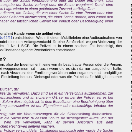
haft über die Sache vorübergehend oder auf Dauer entziehen. Dies
erausgabe der Sache verlangt oder die Sache wegnimmt. Durch eine
che Lage wieder in einen gefahrlosen Zustand zurückgeführt.
 dienen, die Gefahr, die von einer Sache für eine Person oder eine
 oder Gefahren abzuwenden, die einer Sache drohen, also zumal den
aber der tatsächlichen Gewalt vor Verlust oder Beschädigung einer
agnahmt Handy, wenn sie gefilmt wird
Ss 62/21
) entschieden: Wird mit einem Mobiltelefon eine Audioaufnahme von
gründet dies den Anfangsverdacht für eine Strafbarkeit wegen Verletzung der
s. 1 Nr. 1 StGB. Die Polizei ist in einem solchen Fall berechtigt, das
as Oberlandesgericht Zweibrücken entschieden.
n?
on, also die EigentümerIn, eine von ihr beauftragte Person oder die Person,
izei weggenommen hat – auch wenn die es sich da nur ausgeliehen hatte.
st nach Abschluss des Ermittlungsverfahren oder sogar erst nach endgültiger
 Einstellung heraus. Diebesgut oder was die Polizei dafür hält, gibt es eher
Bürger", dtv
lizei zu verwahren. Dazu sind sie in ein Verzeichnis aufzunehmen, zur
nzeichnen und an sicherem Ort, sei es bei der Polizei, sei es bei
. Sofern dies möglich ist, ist dem Betroffenen eine Bescheinigung über
ung auszustellen. Ist der Eigentümer oder rechtmäßige Inhaber der
n.
sig, wie die Voraussetzungen für die Sicherstellung fortbestehen.
dem die Sache bzw. zu dessen Schutz sie sichergestellt wurde, von der
en. Wird sie verweigert, kann er seinen Anspruch aus dem
lichen Rechtsweg geltend machen.
der Polizei verschuldeten Umstandes unmöglich oder wurde die Sache