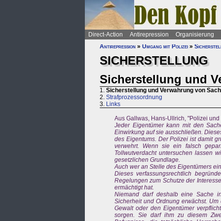
Direct-Action
Antirepression
Organisierung
Antirepression
»
Umgang mit Polizei
»
Sicherste
SICHERSTELLUNG
Sicherstellung und 
1.
Sicherstellung und Verwahrung von Sac
2.
Strafprozessordnung
3.
Links
Aus Gallwas, Hans-Ullrich, "Polizei und 
Jeder Eigentümer kann mit den Sache
Einwirkung auf sie ausschließen. Diese
des Eigentums. Der Polizei ist damit g
verwehrt. Wenn sie ein falsch gepa
Tollwutverdacht untersuchen lassen wi
gesetzlichen Grundlage.
Auch wer an Stelle des Eigentümers ein
Dieses verfassungsrechtlich begründe
Regelungen zum Schutze der Interessen
ermächtigt hat.
Niemand darf deshalb eine Sache in 
Sicherheit und Ordnung erwächst. Um d
Gewalt oder den Eigentümer verpflicht
sorgen. Sie darf ihm zu diesem Zw