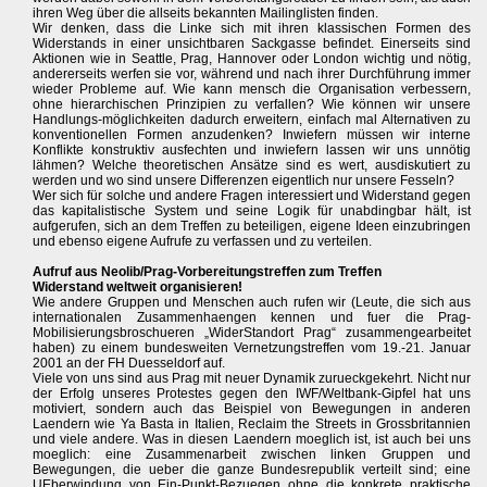
ihren Weg über die allseits bekannten Mailinglisten finden.
Wir denken, dass die Linke sich mit ihren klassischen Formen des
Widerstands in einer unsichtbaren Sackgasse befindet. Einerseits sind
Aktionen wie in Seattle, Prag, Hannover oder London wichtig und nötig,
andererseits werfen sie vor, während und nach ihrer Durchführung immer
wieder Probleme auf. Wie kann mensch die Organisation verbessern,
ohne hierarchischen Prinzipien zu verfallen? Wie können wir unsere
Handlungs-möglichkeiten dadurch erweitern, einfach mal Alternativen zu
konventionellen Formen anzudenken? Inwiefern müssen wir interne
Konflikte konstruktiv ausfechten und inwiefern lassen wir uns unnötig
lähmen? Welche theoretischen Ansätze sind es wert, ausdiskutiert zu
werden und wo sind unsere Differenzen eigentlich nur unsere Fesseln?
Wer sich für solche und andere Fragen interessiert und Widerstand gegen
das kapitalistische System und seine Logik für unabdingbar hält, ist
aufgerufen, sich an dem Treffen zu beteiligen, eigene Ideen einzubringen
und ebenso eigene Aufrufe zu verfassen und zu verteilen.
Aufruf aus Neolib/Prag-Vorbereitungstreffen zum Treffen
Widerstand weltweit organisieren!
Wie andere Gruppen und Menschen auch rufen wir (Leute, die sich aus
internationalen Zusammenhaengen kennen und fuer die Prag-
Mobilisierungsbroschueren „WiderStandort Prag“ zusammengearbeitet
haben) zu einem bundesweiten Vernetzungstreffen vom 19.-21. Januar
2001 an der FH Duesseldorf auf.
Viele von uns sind aus Prag mit neuer Dynamik zurueckgekehrt. Nicht nur
der Erfolg unseres Protestes gegen den IWF/Weltbank-Gipfel hat uns
motiviert, sondern auch das Beispiel von Bewegungen in anderen
Laendern wie Ya Basta in Italien, Reclaim the Streets in Grossbritannien
und viele andere. Was in diesen Laendern moeglich ist, ist auch bei uns
moeglich: eine Zusammenarbeit zwischen linken Gruppen und
Bewegungen, die ueber die ganze Bundesrepublik verteilt sind; eine
UEberwindung von Ein-Punkt-Bezuegen ohne die konkrete praktische