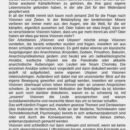
Schar wackerer KämpferInnen zu gehören, die ihre ganz eigene
Lebensnische gefunden haben, in der alle Zeit für den Widerstand
geopfert wird.
In all der Hektik nimmt sich kaum noch jemand Zeit für die Frage nach
Visionen und Zielen. In der Bekämpfung der bestehenden Misere
verlieren wir immer mehr aus den Augen, wie die Welt, für die wir
kämpfen, eigentlich aussehen soll. Oder haben wir etwa Angst, dass wir
so verschiedene Visionen haben, dass uns gar mehr trennt als eint? Oder
haben wir etwa gar keine Visionen mehr?
Der Arbeitskreis „Visionen und Utopien“ möchte einige Visionen
vorstellen, die bereits entworfen wurden und fragen, inwiefern wir aus
ihnen schöpfen und lernen können. Es geht dabei ebenso um klassische
Ausprägungen des Anarchismus (Kropotkin, Godwin, Proudhon, Bakunin,
Anarchosyndikalismus gestern und heute) wie um radikalökologische
Ansätze, exotische Utopien wie die Panokratie oder aktuelle
anarchistische Äußerungen von Leuten wie Noam Chomsky. Die
einzelnen Ansätze sollen kurz vorgestellt und dann diskutiert werden und
jedeR ist aufgefordert, seine eigenen Utopien und Visionen
miteinzubringen. Außerdem soll dabei mal ein unzensierter Blick auf die
eigene Bewegung geworfen und gefragt werden, inwiefern wir unsere
Visionen überhaupt schon leben können oder an unseren Ansprüchen
scheitern. Je nachdem wieviel Motivation der Beteiligten da ist, könnten
wir auch noch darüber diskutieren, warum es so schwierig ist, mit
„unseren“ Visionen die Leute anzusprechen und warum
sozialdarwinistische und neurechte Ideen das um so besser schaffen.
Das wirft nämlich Fragen auf, inwiefern gewisse Themen und Denkweisen
(das Irrationale im Menschen, Kritik an der Moderne, Technikwahn oder
Technikfeindschaft, Psychologie) bereits in sich antiemanzipatorisch sind
oder erst durch die Konsequenzen, die manche daraus ziehen,
antiemanzipatorisch gemacht werden.
Visionen sind schließlich nur dann wirksam und sinnvoll, wenn sie keine
in sich abgeschlossenen Luftschlösser bauen, sondern ihre Konzepte aus