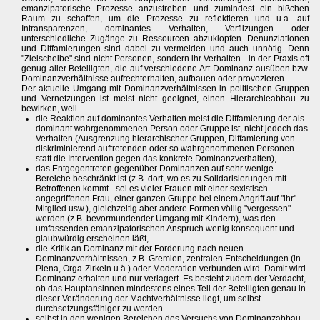
emanzipatorische Prozesse anzustreben und zumindest ein bißchen
Raum zu schaffen, um die Prozesse zu reflektieren und u.a. auf
Intransparenzen, dominantes Verhalten, Verfilzungen oder
unterschiedliche Zugänge zu Ressourcen abzuklopfen. Denunziationen
und Diffamierungen sind dabei zu vermeiden und auch unnötig. Denn
"Zielscheibe" sind nicht Personen, sondern ihr Verhalten - in der Praxis oft
genug aller Beteiligten, die auf verschiedene Art Dominanz ausüben bzw.
Dominanzverhältnisse aufrechterhalten, aufbauen oder provozieren.
Der aktuelle Umgang mit Dominanzverhältnissen in politischen Gruppen
und Vernetzungen ist meist nicht geeignet, einen Hierarchieabbau zu
bewirken, weil ...
die Reaktion auf dominantes Verhalten meist die Diffamierung der als
dominant wahrgenommenen Person oder Gruppe ist, nicht jedoch das
Verhalten (Ausgrenzung hierarchischer Gruppen, Diffamierung von
diskriminierend auftretenden oder so wahrgenommenen Personen
statt die Intervention gegen das konkrete Dominanzverhalten),
das Entgegentreten gegenüber Dominanzen auf sehr wenige
Bereiche beschränkt ist (z.B. dort, wo es zu Solidarisierungen mit
Betroffenen kommt - sei es vieler Frauen mit einer sexistisch
angegriffenen Frau, einer ganzen Gruppe bei einem Angriff auf "ihr"
Mitglied usw.), gleichzeitig aber andere Formen völlig "vergessen"
werden (z.B. bevormundender Umgang mit Kindern), was den
umfassenden emanzipatorischen Anspruch wenig konsequent und
glaubwürdig erscheinen läßt,
die Kritik an Dominanz mit der Forderung nach neuen
Dominanzverhältnissen, z.B. Gremien, zentralen Entscheidungen (in
Plena, Orga-Zirkeln u.ä.) oder Moderation verbunden wird. Damit wird
Dominanz erhalten und nur verlagert. Es besteht zudem der Verdacht,
ob das Hauptansinnen mindestens eines Teil der Beteiligten genau in
dieser Veränderung der Machtverhältnisse liegt, um selbst
durchsetzungsfähiger zu werden.
selbst in den wenigen Bereichen des Versuchs von Dominanzabbau