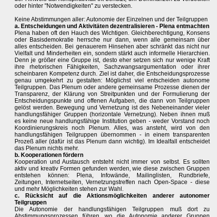
oder hinter "Notwendigkeiten" zu verstecken.
Keine Abstimmungen aller: Autonomie der Einzelnen und der Teilgruppen
a. Entscheidungen und Aktivitäten dezentralisieren - Plena entmachten
Plena haben oft den Hauch des Wichtigen. Gleichberechtigung, Konsens
oder Basisdemokratie herrsche nur dann, wenn alle gemeinsam über
alles entscheiden. Bei genauerem Hinsehen aber schränkt das nicht nur
Vielfalt und Minderheiten ein, sondern stärkt auch informelle Hierarchien.
Denn je größer eine Gruppe ist, desto eher setzen sich nur wenige Kraft
ihre rhetorischen Fähigkeiten, Sachzwangsargumentation oder ihrer
scheinbaren Kompetenz durch. Ziel ist daher, die Entscheidungsprozesse
genau umgekehrt zu gestalten: Möglichst viel entscheiden autonome
Teilgruppen. Das Plenum oder andere gemeinsame Prozesse dienen der
Transparenz, der Klärung von Streitpunkten und der Formulierung der
Entscheidungspunkte und offenen Aufgaben, die dann von Teilgruppen
gelöst werden. Bewegung und Vernetzung ist des Nebeneinander vieler
handlungsfähiger Gruppen (horizontale Vernetzung). Neben ihnen muß
es keine neue handlungsfähige Institution geben - weder Vorstand noch
Koordinierungskreis noch Plenum. Alles, was ansteht, wird von den
handlungsfähigen Teilgruppen übernommen - in einem transparenten
Prozeß aller (dafür ist das Plenum dann wichtig). Im Idealfall entscheidet
das Plenum nichts mehr.
b. Kooperationen fördern
Kooperation und Austausch entsteht nicht immer von selbst. Es sollten
aktiv und kreativ Formen gefunden werden, wie diese zwischen Gruppen
entstehen können: Plena, Infowände, Mailinglisten, Rundbriefe,
Zeitungen, Internetseiten, Vernetzungstreffen nach Open-Space - diese
und mehr Möglichkeiten stehen zur Wahl.
c. Rücksicht auf die Aktionsmöglichkeiten anderer autonomer
Teilgruppen
Die Autonomie der handlungsfähigen Teilgruppen muß dort zu
Abstimmungsprozessen führen, wo die Autonomie anderer Gruppen