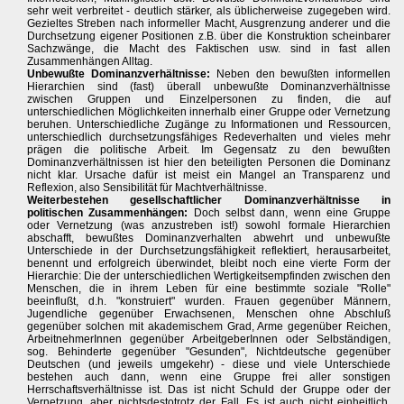
sehr weit verbreitet - deutlich stärker, als üblicherweise zugegeben wird.
Gezieltes Streben nach informeller Macht, Ausgrenzung anderer und die
Durchsetzung eigener Positionen z.B. über die Konstruktion scheinbarer
Sachzwänge, die Macht des Faktischen usw. sind in fast allen
Zusammenhängen Alltag.
Unbewußte Dominanzverhältnisse:
Neben den bewußten informellen
Hierarchien sind (fast) überall unbewußte Dominanzverhältnisse
zwischen Gruppen und Einzelpersonen zu finden, die auf
unterschiedlichen Möglichkeiten innerhalb einer Gruppe oder Vernetzung
beruhen. Unterschiedliche Zugänge zu Informationen und Ressourcen,
unterschiedlich durchsetzungsfähiges Redeverhalten und vieles mehr
prägen die politische Arbeit. Im Gegensatz zu den bewußten
Dominanzverhältnissen ist hier den beteiligten Personen die Dominanz
nicht klar. Ursache dafür ist meist ein Mangel an Transparenz und
Reflexion, also Sensibilität für Machtverhältnisse.
Weiterbestehen gesellschaftlicher Dominanzverhältnisse in
politischen Zusammenhängen:
Doch selbst dann, wenn eine Gruppe
oder Vernetzung (was anzustreben ist!) sowohl formale Hierarchien
abschafft, bewußtes Dominanzverhalten abwehrt und unbewußte
Unterschiede in der Durchsetzungsfähigkeit reflektiert, herausarbeitet,
benennt und erfolgreich überwindet, bleibt noch eine vierte Form der
Hierarchie: Die der unterschiedlichen Wertigkeitsempfinden zwischen den
Menschen, die in ihrem Leben für eine bestimmte soziale "Rolle"
beeinflußt, d.h. "konstruiert" wurden. Frauen gegenüber Männern,
Jugendliche gegenüber Erwachsenen, Menschen ohne Abschluß
gegenüber solchen mit akademischem Grad, Arme gegenüber Reichen,
ArbeitnehmerInnen gegenüber ArbeitgeberInnen oder Selbständigen,
sog. Behinderte gegenüber "Gesunden", Nichtdeutsche gegenüber
Deutschen (und jeweils umgekehr) - diese und viele Unterschiede
bestehen auch dann, wenn eine Gruppe frei aller sonstigen
Herrschaftsverhältnisse ist. Das ist nicht Schuld der Gruppe oder der
Vernetzung, aber nichtsdestotrotz der Fall. Es ist auch nicht einheitlich,