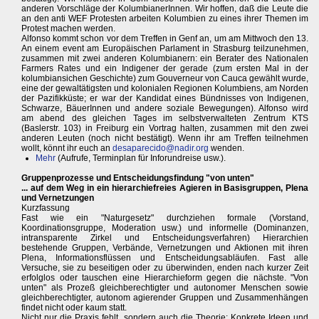
anderen Vorschläge der KolumbianerInnen. Wir hoffen, daß die Leute die
an den anti WEF Protesten arbeiten Kolumbien zu eines ihrer Themen im
Protest machen werden.
Alfonso kommt schon vor dem Treffen in Genf an, um am Mittwoch den 13.
An einem event am Europäischen Parlament in Strasburg teilzunehmen,
zusammen mit zwei anderen Kolumbianern: ein Berater des Nationalen
Farmers Rates und ein Indigener der gerade (zum ersten Mal in der
kolumbiansichen Geschichte) zum Gouverneur von Cauca gewählt wurde,
eine der gewaltätigsten und kolonialen Regionen Kolumbiens, am Norden
der Pazifikküste; er war der Kandidat eines Bündnisses von Indigenen,
Schwarze, BäuerInnen und andere soziale Bewegungen). Alfonso wird
am abend des gleichen Tages im selbstverwalteten Zentrum KTS
(Baslerstr. 103) in Freiburg ein Vortrag halten, zusammen mit den zwei
anderen Leuten (noch nicht bestätigt). Wenn ihr am Treffen teilnehmen
wollt, könnt ihr euch an
desaparecido@nadir.org
wenden.
Mehr
(Aufrufe, Terminplan für Inforundreise usw.).
Gruppenprozesse und Entscheidungsfindung "von unten"
... auf dem Weg in ein hierarchiefreies Agieren in Basisgruppen, Plena
und Vernetzungen
Kurzfassung
Fast wie ein "Naturgesetz" durchziehen formale (Vorstand,
Koordinationsgruppe, Moderation usw.) und informelle (Dominanzen,
intransparente Zirkel und Entscheidungsverfahren) Hierarchien
bestehende Gruppen, Verbände, Vernetzungen und Aktionen mit ihren
Plena, Informationsflüssen und Entscheidungsabläufen. Fast alle
Versuche, sie zu beseitigen oder zu überwinden, enden nach kurzer Zeit
erfolglos oder tauschen eine Hierarchieform gegen die nächste. "Von
unten" als Prozeß gleichberechtigter und autonomer Menschen sowie
gleichberechtigter, autonom agierender Gruppen und Zusammenhängen
findet nicht oder kaum statt.
Nicht nur die Praxis fehlt, sondern auch die Theorie: Konkrete Ideen und