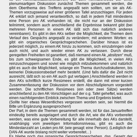
plenumsartigen Diskussion zunächst Themen gesammelt werden, die
dem Oberthema des Treffens angepaßt sein sollten, um sie als AK-
Themen vorzugsweise auf einer größeren Tafel anzuschlagen. Für jeden
AK erklärt sich jemand verantwortlich, so daß in jedem Fall mindestens
eine Person pro AK vorhanden ist, die nicht nur an der Diskussion
teilnimmt, sondern auch anschließend die Ergebnisse bekannt gibt (bei
mehreren Personen in einem AK läßt sich das natürlich anderes
vereinbaren). Es gibt in den AKs selber die Möglichkeit, die Themen dem
Verlauf des Gespächs angepaßt zu verändern; mit anderen Worten: es
gibt ein organisches Gesprächsgeschehen. Darüber hinaus ist es
jederzeit möglich, zu einem AK hinzu zu kommen, sich einzubringen oder
auch nicht, und auch wieder einen AK zu verlassen. Durch diese
geregelten Freiheiten ist garantiert, daß niemand einen Ak „absitzen“ muß,
bis zum schweigsamen Ende, es gibt die Möglichkeit, in vielen AKs
reinzuschnuppern und soviel wie möglich mitzubekommen und natürlich
gibt es auch die Möglichkeit, solange ein Thema durchzudiskutieren, bis
keinerlei Diskussionsbedarf mehr besteht. (Und falls dafür die Zeit nicht
ausreicht, läßt sich so ein AK auch gut vertagen.) Anschließend werden in
den AKs schriftlich kurze Resümees erstellt, die dann mit einer kurzen
Zusammenfassung der Diskussion vor dem Abschlußplenum vorgestellt
werden. Die schriftlichen Resümees (ein oder zwei Sätze) werden
anschließend zu den AK-Vorschlägen auf der o.g. Tafel geheftet, was auch
einen nachfolgenden Einblick zwischen Thema und Ergebnis bietet.
(Sollte hier etwas Wesentliches vergessen worden sein, sei hiermit die
Bitte um Ergänzung ausgesprochen!)
Der Part, in dem die Themen gesammelt werden, ist für das Januartreffen
eindeutig bereits ausgelagert und durch die Art, wie die AKs vorbereitet
werden, was eine gute Vorbereitung für alle innerhalb des AKs darstellt,
unabhängig vom jeweiligen Informationsniveau, gibt es auch die
Mindestanzahl an Leuten pro AK (wie gesagt: eine Person). (Lediglich der
DAN-AK wurde bislang nicht weiter vorbereitet... )
Es bliebe noch das organische Gesprächsgeschehen, das „Gesetz der