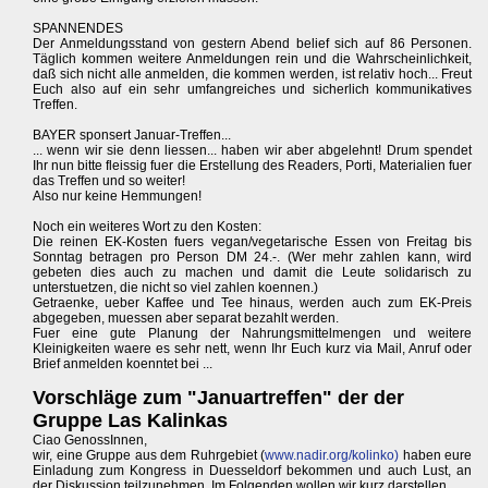
SPANNENDES
Der Anmeldungsstand von gestern Abend belief sich auf 86 Personen.
Täglich kommen weitere Anmeldungen rein und die Wahrscheinlichkeit,
daß sich nicht alle anmelden, die kommen werden, ist relativ hoch... Freut
Euch also auf ein sehr umfangreiches und sicherlich kommunikatives
Treffen.
BAYER sponsert Januar-Treffen...
... wenn wir sie denn liessen... haben wir aber abgelehnt! Drum spendet
Ihr nun bitte fleissig fuer die Erstellung des Readers, Porti, Materialien fuer
das Treffen und so weiter!
Also nur keine Hemmungen!
Noch ein weiteres Wort zu den Kosten:
Die reinen EK-Kosten fuers vegan/vegetarische Essen von Freitag bis
Sonntag betragen pro Person DM 24.-. (Wer mehr zahlen kann, wird
gebeten dies auch zu machen und damit die Leute solidarisch zu
unterstuetzen, die nicht so viel zahlen koennen.)
Getraenke, ueber Kaffee und Tee hinaus, werden auch zum EK-Preis
abgegeben, muessen aber separat bezahlt werden.
Fuer eine gute Planung der Nahrungsmittelmengen und weitere
Kleinigkeiten waere es sehr nett, wenn Ihr Euch kurz via Mail, Anruf oder
Brief anmelden koenntet bei ...
Vorschläge zum "Januartreffen" der der
Gruppe Las Kalinkas
Ciao GenossInnen,
wir, eine Gruppe aus dem Ruhrgebiet (
www.nadir.org/kolinko)
haben eure
Einladung zum Kongress in Duesseldorf bekommen und auch Lust, an
der Diskussion teilzunehmen. Im Folgenden wollen wir kurz darstellen,