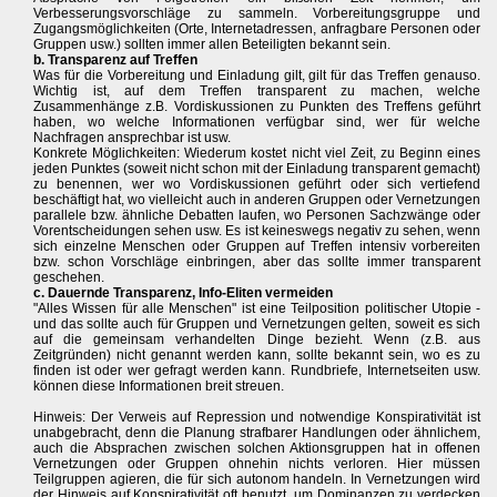
Verbesserungsvorschläge zu sammeln. Vorbereitungsgruppe und
Zugangsmöglichkeiten (Orte, Internetadressen, anfragbare Personen oder
Gruppen usw.) sollten immer allen Beteiligten bekannt sein.
b. Transparenz auf Treffen
Was für die Vorbereitung und Einladung gilt, gilt für das Treffen genauso.
Wichtig ist, auf dem Treffen transparent zu machen, welche
Zusammenhänge z.B. Vordiskussionen zu Punkten des Treffens geführt
haben, wo welche Informationen verfügbar sind, wer für welche
Nachfragen ansprechbar ist usw.
Konkrete Möglichkeiten: Wiederum kostet nicht viel Zeit, zu Beginn eines
jeden Punktes (soweit nicht schon mit der Einladung transparent gemacht)
zu benennen, wer wo Vordiskussionen geführt oder sich vertiefend
beschäftigt hat, wo vielleicht auch in anderen Gruppen oder Vernetzungen
parallele bzw. ähnliche Debatten laufen, wo Personen Sachzwänge oder
Vorentscheidungen sehen usw. Es ist keineswegs negativ zu sehen, wenn
sich einzelne Menschen oder Gruppen auf Treffen intensiv vorbereiten
bzw. schon Vorschläge einbringen, aber das sollte immer transparent
geschehen.
c. Dauernde Transparenz, Info-Eliten vermeiden
"Alles Wissen für alle Menschen" ist eine Teilposition politischer Utopie -
und das sollte auch für Gruppen und Vernetzungen gelten, soweit es sich
auf die gemeinsam verhandelten Dinge bezieht. Wenn (z.B. aus
Zeitgründen) nicht genannt werden kann, sollte bekannt sein, wo es zu
finden ist oder wer gefragt werden kann. Rundbriefe, Internetseiten usw.
können diese Informationen breit streuen.
Hinweis: Der Verweis auf Repression und notwendige Konspirativität ist
unabgebracht, denn die Planung strafbarer Handlungen oder ähnlichem,
auch die Absprachen zwischen solchen Aktionsgruppen hat in offenen
Vernetzungen oder Gruppen ohnehin nichts verloren. Hier müssen
Teilgruppen agieren, die für sich autonom handeln. In Vernetzungen wird
der Hinweis auf Konspirativität oft benutzt, um Dominanzen zu verdecken