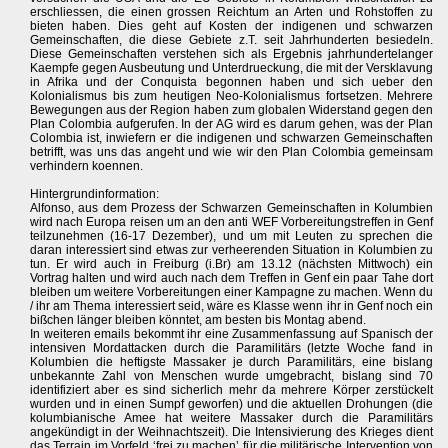
erschliessen, die einen grossen Reichtum an Arten und Rohstoffen zu
bieten haben. Dies geht auf Kosten der indigenen und schwarzen
Gemeinschaften, die diese Gebiete z.T. seit Jahrhunderten besiedeln.
Diese Gemeinschaften verstehen sich als Ergebnis jahrhundertelanger
Kaempfe gegen Ausbeutung und Unterdrueckung, die mit der Versklavung
in Afrika und der Conquista begonnen haben und sich ueber den
Kolonialismus bis zum heutigen Neo-Kolonialismus fortsetzen. Mehrere
Bewegungen aus der Region haben zum globalen Widerstand gegen den
Plan Colombia aufgerufen. In der AG wird es darum gehen, was der Plan
Colombia ist, inwiefern er die indigenen und schwarzen Gemeinschaften
betrifft, was uns das angeht und wie wir den Plan Colombia gemeinsam
verhindern koennen.
Hintergrundinformation:
Alfonso, aus dem Prozess der Schwarzen Gemeinschaften in Kolumbien
wird nach Europa reisen um an den anti WEF Vorbereitungstreffen in Genf
teilzunehmen (16-17 Dezember), und um mit Leuten zu sprechen die
daran interessiert sind etwas zur verheerenden Situation in Kolumbien zu
tun. Er wird auch in Freiburg (i.Br) am 13.12 (nächsten Mittwoch) ein
Vortrag halten und wird auch nach dem Treffen in Genf ein paar Tahe dort
bleiben um weitere Vorbereitungen einer Kampagne zu machen. Wenn du
/ ihr am Thema interessiert seid, wäre es Klasse wenn ihr in Genf noch ein
bißchen länger bleiben könntet, am besten bis Montag abend.
In weiteren emails bekommt ihr eine Zusammenfassung auf Spanisch der
intensiven Mordattacken durch die Paramilitärs (letzte Woche fand in
Kolumbien die heftigste Massaker je durch Paramilitärs, eine bislang
unbekannte Zahl von Menschen wurde umgebracht, bislang sind 70
identifiziert aber es sind sicherlich mehr da mehrere Körper zerstückelt
wurden und in einen Sumpf geworfen) und die aktuellen Drohungen (die
kolumbianische Amee hat weitere Massaker durch die Paramilitärs
angekündigt in der Weihnachtszeit). Die Intensivierung des Krieges dient
das Terrain im Vorfeld ‘frei zu machen’ für die militärische Intervention von