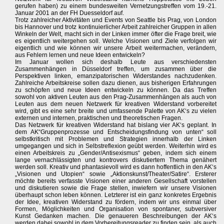
gerufen haben) zu einem bundesweiten Vernetzungstreffen vom 19.-21.
Januar 2001 an der FH Duesseldorf auf.
Trotz zahlreicher Aktivitäten und Events von Seattle bis Prag, von London
bis Hannover und trotz kontinuierlicher Arbeit zahlreicher Gruppen in allen
Winkeln der Welt, macht sich in der Linken immer öfter die Frage breit, wie
es eigentlich weitergehen soll. Welche Visionen und Ziele verfolgen wir
eigentlich und wie können wir unsere Arbeit weitermachen, verändern,
aus Fehlern lernen und neue Ideen entwickeln?
Im Januar wollen sich deshalb Leute aus verschiedensten
Zusammenhängen in Düsseldorf treffen, um zusammen über die
Perspektiven linken, emanzipatorischen Widerstandes nachzudenken.
Zahlreiche Arbeitskreise sollen dazu dienen, aus bisherigen Erfahrungen
zu schöpfen und neue Ideen entwickeln zu können. Da das Treffen
sowohl von aktiven Leuten aus den Prag-Zusammenhängen als auch von
Leuten aus dem neuen Netzwerk für kreativen Widerstand vorbereitet
wird, gibt es eine sehr breite und umfassende Palette von AK‘s zu vielen
externen und internen, praktischen und theoretischen Fragen.
Das Netzwerk für kreativen Widerstand hat bislang vier AK‘s geplant. In
dem AK“Gruppenprozesse und Entscheidungsfindung von unten“ soll
selbstkritisch mit Problemen und Strategien innerhalb der Linken
umgegangen und sich in Selbstreflexion geübt werden. Weiterhin wird es
einen Arbeitskreis zu „Gender/Antisexismus“ geben, indem sich einem
lange vernachlässigten und kontrovers diskutiertem Thema genähert
werden soll. Kreativ und phantasievoll wird es dann hoffentlich in den AK‘s
„Visionen und Utopien“ sowie „Aktionskunst/Theater/Satire“. Ersterer
möchte bereits verfasste Visionen einer anderen Gesellschaft vorstellen
und diskutieren sowie die Frage stellen, inwiefern wir unsere Visionen
überhaupt schon leben können. Letzterer ist ein ganz konkretes Ergebnis
der Idee, kreativen Widerstand zu fördern, indem wir uns einmal über
Formen, Möglichkeiten und Organisation von spontaner, subversiver
Kunst Gedanken machen. Die genaueren Beschreibungen der AK‘s
werden dabei sowohl in dem Vorbereitungsreader zu finden sein, als auch