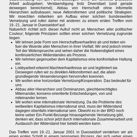
Arbeit aufzugeben; Verstaendigung trotz Diversitaet (und gerade
deswegen bereichernd); Abbau von Herrschaft ohne informelle
Hierarchien aufzubauen; neue Aktionsformen und politische Strategien.
Wir moechten mitwirken am Aufbau einer solchen bundesweiten
Vernetzung und rufen daher mit anderen zu einem ersten Treffen vom
19.-21. Januar in Duesseldorf auf.
Natuerlich richtet sich dieser Aufruf nicht an Menschen aller politischer
Couleur; folgende Prinzipien sollten einer solchen Vernetzung zugrunde
liegen:
Wir lehnen jede Form von Herrschaftsverhaeltnis ab und treten ein
fuer die Wuerde aller Menschen in ihrer Vielfalt. Wir sind jedoch immer
Teil der Widersprueche und sehen daher die Notwendigkeit eines
kontinuierlichen Widerstandes als Prozess.
Wir nehmen gegenueber dem Kapitalismus eine konfrontative Haltung
ein.
Lobbyarbeit erkennt Machtverhaeltnisse an und legitimiert sie.
Deswegen rufen wir zu direkten Aktionsformen auf, die allein
grundlegende Veraenderungen hervorrufen koennen.
Wir wollen eine horizontale Vernetzung/Kooperation. Das bedeutet für
uns:
Abbau aller Hierarchien und Dominanzen, gleichberechtigtes
Miteinander, konsens-orientierte Entscheidungen, von und
miteinander lernen.
Wir wollen eine internationale Vernetzung. Da die Probleme des
weltweiten Kapitalismus international sind, muss der Widerstand
dagegen ebenfalls international sein. Obwohl es in der BRD noch
keine ueber Ein-Punkt-Bezuege hinausgehende Vernetzung gibt,
denken wir, dass schon jetzt durch internationale Zusammenarbeit und
Austausch der Widerstand hier belebt werden kann.
Das Treffen vom 19.-21. Januar 2001 in Duesseldorf verstehen wir als
einen ersten Schritt in einem langsamen Prozess, der sich ueber einen