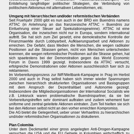
Entstehung langfristiger politischer Strategien, die Verbindung von
politischem Aktivismus mit alternativen Lebensformen, etc.
Umgang mit hierarchischen und/oder reformistischen Verbänden
Seit Fruehjahr 2000 gibt es nun auch in der BRD ein Buendnis namens
ATTAC (in Anlehnung an das franzoesische ATTAC = Buendnis zur
Einfuehrung einer Steuer auf Spekulationsgewinne). ATTAC ist eine
Organisation, die inzwischen nicht nur in Europa, sondern international
auftritt. Sie hat sich zum Ziel gesetzt, eine demokratische Kontrolle der
Finanzmaerkte durch Lobbyarbeit, Aufklaerungsarbeit und Aktionen zu
erreichen. Die Gefahr, dass Medien die Menschen, die wegen radikaler
Positionen auf die Strassen gehen, nicht von Menschen unterscheiden
koennen, die wegen reformistischer Positionen auf die Strasse gehen, hat
sich spaetestens bei der Demonstration gegen das World Economic
Forum in Davos 1999 gezeigt. Insbesondere da ATTAC versucht,
erfolgreiche Demonstrationen oder Aktionen ausschliesslich fuer sich zu
reklamieren.
Im Vorbereitungsprozess zur IWF/Weltbank-Kampagne in Prag im Herbst
2000 und auch in Prag selbst haben sich immer wieder Spannungen
zwischen hierarchisch strukturierten Organisationen und Basisgruppen
mit dem Anspruch der Dezentralitaet und Autonomie gezeigt.
Insbesondere die Mitgliedsorganisationen der International Socialists wie
z.B. Linksruck waren problematische Buendnispartner, da sie bei
Vorbereitungstreffen sehr dominant auftraten und zudem vehement fuer
uniforme und zentral geleitete Aktionen eintraten. Zum Teil hielten sie sich
bei den Aktionen selbst nicht an den vorher erreichten Kompromiss.
Die AG bietet die Gelegenheit, ueber unser Verhaeltnis zu hierarchischen
und/oder reformistischen Organisationen zu diskutieren.
Plan Colombia
Unter dem Deckmantel einer gross angelegten Anti-Drogen-Kampagne
versuchen die USA und die EU Gebiete in Kolumbien wirtschaftlich zu