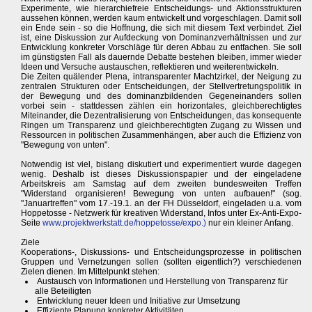
Experimente, wie hierarchiefreie Entscheidungs- und Aktionsstrukturen
aussehen können, werden kaum entwickelt und vorgeschlagen. Damit soll
ein Ende sein - so die Hoffnung, die sich mit diesem Text verbindet. Ziel
ist, eine Diskussion zur Aufdeckung von Dominanzverhältnissen und zur
Entwicklung konkreter Vorschläge für deren Abbau zu entfachen. Sie soll
im günstigsten Fall als dauernde Debatte bestehen bleiben, immer wieder
Ideen und Versuche austauschen, reflektieren und weiterentwickeln.
Die Zeiten quälender Plena, intransparenter Machtzirkel, der Neigung zu
zentralen Strukturen oder Entscheidungen, der Stellvertretungspolitik in
der Bewegung und des dominanzbildenden Gegeneinanders sollen
vorbei sein - stattdessen zählen ein horizontales, gleichberechtigtes
Miteinander, die Dezentralisierung von Entscheidungen, das konsequente
Ringen um Transparenz und gleichberechtigten Zugang zu Wissen und
Ressourcen in politischen Zusammenhängen, aber auch die Effizienz von
"Bewegung von unten".
Notwendig ist viel, bislang diskutiert und experimentiert wurde dagegen
wenig. Deshalb ist dieses Diskussionspapier und der eingeladene
Arbeitskreis am Samstag auf dem zweiten bundesweiten Treffen
"Widerstand organisieren! Bewegung von unten aufbauen!" (sog.
"Januartreffen" vom 17.-19.1. an der FH Düsseldorf, eingeladen u.a. vom
Hoppetosse - Netzwerk für kreativen Widerstand, Infos unter Ex-Anti-Expo-
Seite
www.projektwerkstatt.de/hoppetosse/expo.)
nur ein kleiner Anfang.
Ziele
Kooperations-, Diskussions- und Entscheidungsprozesse in politischen
Gruppen und Vernetzungen sollen (sollten eigentlich?) verschiedenen
Zielen dienen. Im Mittelpunkt stehen:
Austausch von Informationen und Herstellung von Transparenz für
alle Beteiligten
Entwicklung neuer Ideen und Initiative zur Umsetzung
Effiziente Planung konkreter Aktivitäten