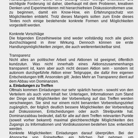
wichtigste Forderung ist daher, überhaupt mit dem Probieren, kreativen
Denken und Experimentieren mit hierarchiefreien Diskussionsformen usw.
zu beginnen, damit ein Know-How, ein Erfahrungsschatz von
Möglichkeiten entsteht. Trotz dieses Mangels sollen zum Ende dieses
Textes noch einige bestehende konkrete Formen und Möglichkeiten
vorgestellt werden.
Konkrete Vorschläge
Die folgenden Einzelhinweise sind weder vollständig noch alle gleich
durchschlagend in ihrer Wirkung. Dennoch können sie erste
Handlungsmöglichkeiten zeigen, die auch weiterentwickelbar sind.
Transparenz
Nicht alles an politischer Arbeit und Aktionen ist geeignet, öffentlich
kundzutun. Was nicht innerhalb eines Aktionszusammenhangs
transparent ist, kann aber auch nicht dessen Aktion sein - sondern ist
autonom durchgeführte Aktion einer Teilgruppe, die dafür ihre eigenen
Entscheidungen trifft. Ansonsten gilt: Jedes Mehr an Transparenz dient auf
dem Abbau von Dominanzen.
a. Einladungen zu Treffen
Oftmals kommen Einladungen nur sehr spärlich herum - sowohl von den
Verteilern als auch vom Inhalt her. Unterlagen, Informationen zum Stand
der Dinge und Möglichkeiten der Vorbereitung auf das Treffen werden
verschwiegen. Sie sind nur einem nicht benannten Vorbereitungszirkel
zugänglich, der folglich deutlich bessere Möglichkeiten der Vorbereitung
auf Diskussionen, Entscheidungen oder auch Streitpunkte hat.
Dominanzabbau bedeutet, daß für alle auf dem Treffen relevanten Punkte
(soweit vorher bekannt) maximal gleichberechtigte Möglichkeiten des
Zugangs zu Informationen und Vordiskussionen bestehen bzw. entwickelt
werden.
Konkrete Möglichkeiten: Einladungen darauf überprüfen. Bei der
Absprache von Folgetreffen ein bißchen Zeit nehmen, um