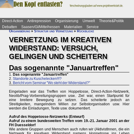
Direct-Action
Antirepression
Organisierung
Umwelt
Theorie&Politik
Debatten
Saasen/GI/Mittelhessen
Materialien
Service
Organisierung
»
Struktur und Vernetzung
»
Rückblicke
VERNETZUNG IM KREATIVEN
WIDERSTAND: VERSUCH,
GELINGEN UND SCHEITERN
Das sogenannte "Januartreffen"
1.
Das sogenannte "Januartreffen"
2.
Standorte zu Kuschelecken!!!?
3.
Bericht vom Seminar "Wo steht der Widerstand?"
Eingeladen war das Treffen von Hoppetosse, Direct-Action-Netzwerk,
Neolib/Prag-Vorbereitungsgruppen usw.. Ziel war, einen Startpunkt für
eine breitere Bewegung zu setzen. Das scheiterte jedoch an
Streitigkeiten, mangelndem Willen zur Selbstorganisation usw. Hier
werden die Einladungen, Texte usw. dokumentiert.
Aufruf des Hoppetosse-Netzwerks (Entwurf)
Aufruf zu einem bundesweiten Treffen vom 19.-21. Januar 2001 an der
FH Duesseldorf
Wie andere Gruppen und Menschen auch rufen wir (AktivistInnen, die ein
Netzwerk für kreativen Widerstand namens Hoppetosse ins Leben