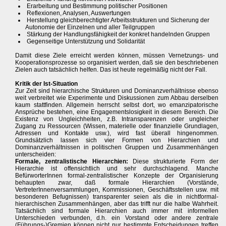
Erarbeitung und Bestimmung politischer Positionen
Reflexionen, Analysen, Auswertungen
Herstellung gleichberechtigter Arbeitsstrukturen und Sicherung der
Autonomie der Einzelnen und aller Teilgruppen
Stärkung der Handlungsfähigkeit der konkret handelnden Gruppen
Gegenseitige Unterstützung und Solidarität
Damit diese Ziele erreicht werden können, müssen Vernetzungs- und
Kooperationsprozesse so organisiert werden, daß sie den beschriebenen
Zielen auch tatsächlich helfen. Das ist heute regelmäßig nicht der Fall.
Kritik der Ist-Situation
Zur Zeit sind hierarchische Strukturen und Dominanzverhältnisse ebenso
weit verbreitet wie Experimente und Diskussionen zum Abbau derselben
kaum stattfinden. Allgemein herrscht selbst dort, wo emanzipatorische
Ansprüche bestehen, eine Engagementslosigkeit in diesem Bereich. Die
Existenz von Ungleichheiten, z.B. Intransparenzen oder ungleicher
Zugang zu Ressourcen (Wissen, materielle oder finanzielle Grundlagen,
Adressen und Kontakte usw.), wird fast überall hingenommen.
Grundsätzlich lassen sich vier Formen von Hierarchien und
Dominanzverhältnissen in politischen Gruppen und Zusammenhängen
unterscheiden:
Formale, zentralistische Hierarchien:
Diese strukturierte Form der
Hierarchie ist offensichtlich und sehr durchschlagend. Manche
BefürworterInnen formal-zentralistischer Konzepte der Organisierung
behaupten zwar, daß formale Hierarchien (Vorstände,
VertreterInnenversammlungen, Kommissionen, Geschäftsstellen usw. mit
besonderen Befugnissen) transparenter seien als die in nichtformal-
hierarchischen Zusammenhängen, aber das trifft nur die halbe Wahrheit.
Tatsächlich sind formale Hierarchien auch immer mit informellen
Unterschieden verbunden, d.h. ein Vorstand oder andere zentrale
(Führungs-)Gremien können nicht nur bestimmte Entscheidungen treffen