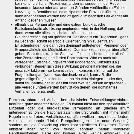
kein kontinuierlicher Prozeß vorhanden ist, sondern in der Regel
besonders krasse oder aus anderen Gründen veröffentlichte Fälle zu
kurzzeitigem Bemühen um emanzipatorische Prozesse führen, die
dann aber beendet werden und oft genug im nächsten Fall wieder am
Anfang losgehen müssen.
oftmals das Plenum aller und eine extrem bürokratische
Basisdemokratie als Lösung empfunden wird; in der Hoffnung, daß
dann, wenn alle alles entscheiden können, auch die
Gleichberechtigung am größten ist. Das aber ist ein Trugschluß - ganz
im Gegenteil schafft es erst die Orientierung hin zu zentralen
Entscheidungen, die dann den dominant auftretenden Personen oder
Gruppen/Zirkeln die Möglichkeit zur Dominanz (dann sogar über alle!)
geben. Basisdemokratie im Sinne von "alle entscheiden über alles" ist
eine Zentralisierung und fördert Dominanzen. Wird es noch mit
verregelten Entscheidungsverfahren (Moderation, Konsens u.ä.)
verbunden, steigert sich diese Wirkung: Bevorteilt werden die, die
geschickt taktieren - so kommt es beim Konsens z.B. nur auf die
Fragestellung an (wer etwas durchsetzen will, kann z.B. die
gegenteilige Frage stellen und dann ein Veto einlegen ... oder das,
damit es unauffälliger ist, das mit einer zweiten Person absprechen -
alle Verregelungen werden benutzt von denen, die dominantes
Verhalten beherrschen!).
Dominanzabbau und Aufbau herrschaftsfreier Entscheidungsverfahren
bedürfen ganz anderer Strategien. Es kommt nicht auf den spektakulären
Einzelfall oder die bürokratische Verregelung an (diesem Irrtum
unterliegen schon die Nationalstaaten, die ursprünglich mit immer mehr
Regeln immer freiere Verhältnisse schaffen wollten - noch heute fordern
viele selbsternannte "Linke" Reregulierungen oder neue Gesetze!),
sondern auf die Entwicklung eines kontinuierlichen Prozesses. Dieser
entsteht aber nicht von selbst, sondern bedarf konkreter
Handlungsformen. Derer sind bislang leider wenige entwickelt. Die