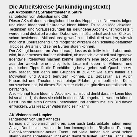
Die Arbeitskreise (Ankündigungstexte)
AK Aktionskunst, Straßentheater & Satire
(angeboten von Sebastian und Olli)
Dieser AK soll der ursprünglichen Idee des Hoppetosse-Netzwerks folgen
und einen Ideenpool für kreative Ideen bilden. Es sollen Möglichkeiten,
Techniken und Voraussetzungen für gelungene Aktionskunst vorgestellt
werden und diskutiert werden. Dabei wird mit Sicherheit auch ein Blick auf
schon bestehende Aktionskunst geworfen und diskutiert werden, wie wir
möglichst überraschend und möglichst wirksam den schläfrig-betäubten
Trott des Systems und seiner Bürger stören können.
Der AK legt besonderen Wert darauf, dass es definitiv keine Laberrunde
wird, in der mensch darüber diskutiert, ob mensch eventuell mal irgendwo
irgendwie irgendwas machen könnte, sondern eine produktive Runde,
aus der wirklich eine richtig fette Liste mit Ideen für Aktionen und
praktischen Tipps für die Durchführung hervorgehen soll. Quasi eine Art
Mini-Reader, den dann alle Gruppen in Zukunft wie auch immer als
Motivation und Anstoß benutzen können. Da Sebastian als Autor,
Kabarettist und Theatermensch einige Erfahrung mit politischer Kunst
vorzuweisen hat, ist dieses Ziel sicher nicht als gänzlich unrealistisch zu
betrachten.
Also – bringt Eure Ideen für Aktionskunst mit und denkt daran – keine Idee
ist so absurd, als dass sie nicht in diesen AK eingebracht werden könnte!
Lasst uns die alten Formen überwinden und endlich mal ein Bild davon
entwickeln, was kreativer Widerstand sein kann!
AK Visionen und Utopien
(angeboten von Olli & Annette)
Es mag sich polemisch anhören, aber auch Linksradikale haben einen
Alltag. Der besteht zumeist in dem immergleichen Rhythmus Planung-
Event-Nachbereitung-neues Event und viele haben sich wohl schon
stoisch damit abgefunden, ihr Leben damit zu fristen, Jahr für Jahr zu der