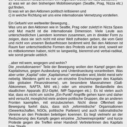
a) was wir an den bisherigen Mobilisierungen (Seattle, Prag, Nizza etc.)
gut finden,
b) was wir an den Aktionen politisch kritisieren und
c) in welche Richtung wir uns eine internationale Vernetzung vorstellen.
Ein Gefuehl von weltweiter Bewegung...
Was uns an den Aktionen wie in Seattle, Prag oder zuletzt in Nizza Spass
und Mut macht ist die internationale Dimension. Viele Leute aus
unterschiedlichen Laendern kommen zusammen, um in direkter Form zu
zeigen, dass sie sich nicht mit einer Welt zufrieden geben, die vom Geld
und nicht von unseren Beduerfnissen bestimmt wird. Bei den Aktionen ist
Raum fuer unterschiedliche Formen des Protests und sie sind, soweit wir
es mitbekommen haben, nicht so langweilig, bierernst und verbal-radikal,
wie sonst gerade ueblich.
...aber mit wem, wogegen und wohin?
Die „revolutionaeren“ Teile der Bewegung wollen den Kampf gegen den
Kapitalismus, gegen Ausbeutung und Unterdrueckung vorantreiben. Was
aber unter „Kapital“ oder „Kapitalismus“ verstanden wird, bleibt meist sehr
nebelig. Meistens geht es nur um einzelne Erscheinungen des Kapitals
(die globalen Finanzstroeme), um besondere Massnahmen (Gatt-
Abkommen, NAFTA, MAI etc.) oder um einzelne Bestandteile des
staatlichen Apparats (EU-Gipfel, IWF-Tagungen etc.). Es ist vielen auch
klar, dass es nicht um solche „Ein-Punkt“-Angriffe gehen kann und daher
wird versucht, moeglichst viele andere politische Gruppen, die an anderen
Fronten kaempfen, mit einzubeziehen. Nicht diese Offenheit der
Bewegung fuehrt dazu, dass sich „reformistische“ Organisationen
(Gewerkschaften, NGOs, politische Parteien) und auch nationalistische
Vereine an den Protesten beteiligen koennen. Es liegt vielmehr an der
Reduzierung des Kampfs gegen einzelne „Schweineprojekte“ und kurze
Proteste gegen die Treffen einer Handvoll VertreterInnen des Kapitals
bzw. Staats.