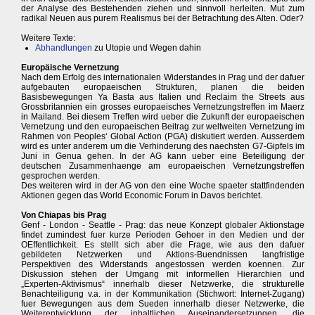
der Analyse des Bestehenden ziehen und sinnvoll herleiten. Mut zum
radikal Neuen aus purem Realismus bei der Betrachtung des Alten. Oder?
Weitere Texte:
Abhandlungen
zu Utopie und Wegen dahin
Europäische Vernetzung
Nach dem Erfolg des internationalen Widerstandes in Prag und der dafuer
aufgebauten europaeischen Strukturen, planen die beiden
Basisbewegungen Ya Basta aus Italien und Reclaim the Streets aus
Grossbritannien ein grosses europaeisches Vernetzungstreffen im Maerz
in Mailand. Bei diesem Treffen wird ueber die Zukunft der europaeischen
Vernetzung und den europaeischen Beitrag zur weltweiten Vernetzung im
Rahmen von Peoples‘ Global Action (PGA) diskutiert werden. Ausserdem
wird es unter anderem um die Verhinderung des naechsten G7-Gipfels im
Juni in Genua gehen. In der AG kann ueber eine Beteiligung der
deutschen Zusammenhaenge am europaeischen Vernetzungstreffen
gesprochen werden.
Des weiteren wird in der AG von den eine Woche spaeter stattfindenden
Aktionen gegen das World Economic Forum in Davos berichtet.
Von Chiapas bis Prag
Genf - London - Seattle - Prag: das neue Konzept globaler Aktionstage
findet zumindest fuer kurze Perioden Gehoer in den Medien und der
OEffentlichkeit. Es stellt sich aber die Frage, wie aus den dafuer
gebildeten Netzwerken und Aktions-Buendnissen langfristige
Perspektiven des Widerstands angestossen werden koennen. Zur
Diskussion stehen der Umgang mit informellen Hierarchien und
„Experten-Aktivismus“ innerhalb dieser Netzwerke, die strukturelle
Benachteiligung v.a. in der Kommunikation (Stichwort: Internet-Zugang)
fuer Bewegungen aus dem Sueden innerhalb dieser Netzwerke, die
Weiterentwicklung der inhaltlichen Auseinandersetzungen, die