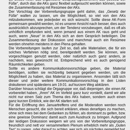
Füße“, durch das die AKs ganz flexibel aufgesucht werden können, sowie
die Zusammenfassung mit Resümee der AKs.
Der Vorschlag der Vorbereitungsgruppe geht dahin, das „Gesetz der
Füße“ walten zu lassen, um die Möglichkeit, so viel von den AKs
mitzubekommen, wie jede/jeder es sich wünscht. Sollte diese AK-Form
gemeinsam gewählt werden, ist es unserer Ansicht nach besser, dies auch
ausdrücklich abzusprechen, um der Tendenz vorzubeugen, daß es oft als
unhöflich empfunden wird, wenn jemand aus einem AK raus geht und
auch, wenn „Neue“ in den AKs sich an dem Gespräch beteiligen. Die
Zusammenfassung der Diskussion und manchmal auch ein Resümee
werden ohnehin meistens in den Plena gehalten.
Die Vorbereitungen laufen zur Zeit so, daß alle Materialien, die für ein
solches Verfahren nötig sind, bereitgestellt werden. Sie können, wie
vorgeschlagen genutzt werden, oder natürlich auch ganz anders, je
nachdem, was gewünscht ist. Entsprechend wird es auch genügend
Räumlichkeiten geben.
Sollte es andere Kommunikationsvorschläge geben, die Material
benötigen, sollten sie rechtzeitig bekannt gegeben werden, um die
Möglichkeit zu haben, das Material zu organisieren. Ansonsten läßt sich
dieser und jeder weitere Kommunikationsvorschlag in den Listen
diskutieren und spätestens am 19.01. auf kurzem Weg abklären.
Darüber hinaus schlägt die Orgagruppe vor, daß diejenigen, die einen AK
vorbereitet haben, „ihren“ AK im Vorfeld ganz kurz vorstellt, damit wir alle
nicht nur einen Satz zum Thema des AKs haben, sondern auch einen
ganz kurzen Einblick, wie der AK starten soll.
Für die Eröffnung des Januartreffens und die Moderation werden noch
Menschen gesucht, die sich bereit erklären, etwas derartiges zu machen,
ohne sich mies bei dem Gedanken zu fühlen, als dominant zu gelten, bzw.
eine gewisse Dominanz damit auch zum Ausdruck zu bringen. Aufgrund
der leidigen Diskussion weigern wir uns von der Vorbereitungsgruppe,
freundlich und nett vor versammeltem Plenum erheblich mehr als „Guten
Tag“ zu sagen, oder darauf zu achten, wer sich als nächstes gemeldet hat.