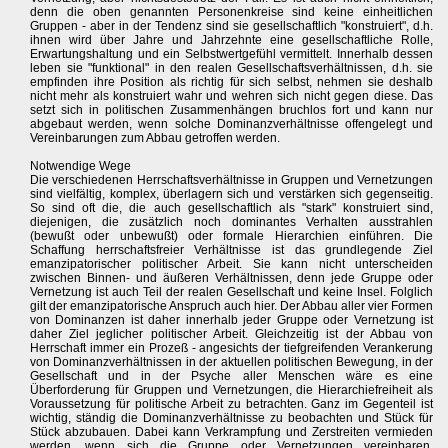
denn die oben genannten Personenkreise sind keine einheitlichen
Gruppen - aber in der Tendenz sind sie gesellschaftlich "konstruiert", d.h.
ihnen wird über Jahre und Jahrzehnte eine gesellschaftliche Rolle,
Erwartungshaltung und ein Selbstwertgefühl vermittelt. Innerhalb dessen
leben sie "funktional" in den realen Gesellschaftsverhältnissen, d.h. sie
empfinden ihre Position als richtig für sich selbst, nehmen sie deshalb
nicht mehr als konstruiert wahr und wehren sich nicht gegen diese. Das
setzt sich in politischen Zusammenhängen bruchlos fort und kann nur
abgebaut werden, wenn solche Dominanzverhältnisse offengelegt und
Vereinbarungen zum Abbau getroffen werden.
Notwendige Wege
Die verschiedenen Herrschaftsverhältnisse in Gruppen und Vernetzungen
sind vielfältig, komplex, überlagern sich und verstärken sich gegenseitig.
So sind oft die, die auch gesellschaftlich als "stark" konstruiert sind,
diejenigen, die zusätzlich noch dominantes Verhalten ausstrahlen
(bewußt oder unbewußt) oder formale Hierarchien einführen. Die
Schaffung herrschaftsfreier Verhältnisse ist das grundlegende Ziel
emanzipatorischer politischer Arbeit. Sie kann nicht unterscheiden
zwischen Binnen- und äußeren Verhältnissen, denn jede Gruppe oder
Vernetzung ist auch Teil der realen Gesellschaft und keine Insel. Folglich
gilt der emanzipatorische Anspruch auch hier. Der Abbau aller vier Formen
von Dominanzen ist daher innerhalb jeder Gruppe oder Vernetzung ist
daher Ziel jeglicher politischer Arbeit. Gleichzeitig ist der Abbau von
Herrschaft immer ein Prozeß - angesichts der tiefgreifenden Verankerung
von Dominanzverhältnissen in der aktuellen politischen Bewegung, in der
Gesellschaft und in der Psyche aller Menschen wäre es eine
Überforderung für Gruppen und Vernetzungen, die Hierarchiefreiheit als
Voraussetzung für politische Arbeit zu betrachten. Ganz im Gegenteil ist
wichtig, ständig die Dominanzverhältnisse zu beobachten und Stück für
Stück abzubauen. Dabei kann Verkrampfung und Zerstreiten vermieden
werden, wenn sich die Gruppe oder Vernetzungen vereinbaren,