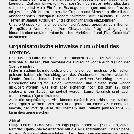
laengeren Zeitraum entwickelt. Fuer sein Gelingen ist es notwendig, dass
sich moeglichst viele Ein-Punkt-Bezuege einbringen und den Prozess
mitgestalten. Wir fordern daher alle Gruppen und Menschen, die mit den
obengenannten Prinzipien uebereinstimmen, auf, ebenfalls zu dem
Treffen im Januar aufzurufen und sich dort inhaltlich einzubringen!
Unsere Gruppe kann sich vorstellen, vier Arbeitsgruppen zu den Themen
„Europäische Vernetzung“, „Von Chiapas bis Prag“, „Umgang mit
hierarchischen und/oder reformistischen Verbänden“ und „Plan Colombia“
anzubieten.
Organisatorische Hinweise zum Ablauf des
Treffens
Um das Januartreffen nicht in die dunklen Tiefen der Vergessenheit
rutschen zu lassen, hier nochmal die Einladung (ohne Aufrufe) und der
Spendenaufruf.
In der Einladung befindet sich, wie die meisten von Euch sicherlich schon
gelesen haben, ein Vorschlag, wie das Wochenende konkret ablaufen
könnte. Darüber hinaus kam noch ein weiterer Vorschlag über die
Hoppetosse-Mailingliste. Beide Vorschläge sind bislang nicht weiter
diskutiert worden, was sich aber sicherlich noch bis zum 19. oder
spätestens am 19.01. nachgeholt werden kann. Natürlich sind auch
weitere Vorschläge willkommen.
Auch die angekündigten AKs können natürlich weiterhin durch weitere
AKs ergänzt werden. Wer sich also gerne auf einen AK vorbereiten
möchte, der vorzugsweise zur Thematik des Treffens passen solle :-),
kann dies gerne machen.
Ablauf
Einige Leute aus der Vorbereitungsgruppe haben vorgeschlagen, einen
Part des Open-Space-Verfahrens auf die AKs anzuwenden. Open Space
ist ein Kommunikationsverfahren, bei dem normalerweise bei einer