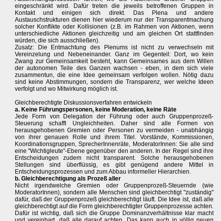
eingeschränkt wird. Dafür treten die jeweils betroffenen Gruppen in
Kontakt und einigen sich direkt. Das Plena und andere
Austauschstrukturen dienen hier wiederum nur der Transparentmachung
solcher Konflikte oder Kollisionen (z.B. im Rahmen von Aktionen, wenn
unterschiedliche Aktionen gleichzeitig und am gleichen Ort stattfinden
würden, die sich ausschließen).
Zusatz: Die Entmachtung des Plenums ist nicht zu verwechseln mit
Vereinzelung und Nebeneinander. Ganz im Gegenteil: Dort, wo kein
Zwang zur Gemeinsamkeit besteht, kann Gemeinsames aus dem Willen
der autonomen Teile des Ganzen wachsen - eben, in dem sich viele
zusammentun, die eine Idee gemeinsam verfolgen wollen. Nötig dazu
sind keine Abstimmungen, sondern die Transparenz, wer welche Ideen
verfolgt und wo Mitwirkung möglich ist.
Gleichberechtigte Diskussionsverfahren entwickeln
a. Keine Führungspersonen, keine Moderation, keine Räte
Jede Form von Delegation der Führung oder auch Gruppenprozeß-
Steuerung schafft Ungleichheiten. Daher sind alle Formen von
herausgehobenen Gremien oder Personen zu vermeiden - unabhängig
von ihrer genauen Rolle und ihrem Titel. Vorstände, Kommissionen,
Koordinationsgruppen, SprecherInnenräte, ModeratorInnen: Sie alle sind
eine "Wichtigleute"-Ebene gegenüber den anderen. In der Regel sind ihre
Entscheidungen zudem nicht transparent. Solche herausgehobenen
Stellungen sind überflüssig, es gibt genügend andere Mittel in
Entscheidungsprozessen und zum Abbau informeller Hierarchien.
b. Gleichberechtigung als Prozeß aller
Nicht irgendwelche Gremien oder Gruppenprozeß-Steuernde (wie
ModeratorInnen), sondern alle Menschen sind gleichberchtigt "zuständig"
dafür, daß der Gruppenprozeß gleichberechtigt läuft. Die Idee ist, daß alle
gleichberechtigt auf die Form gleichberechtigter Gruppenprozesse achten.
Dafür ist wichtig, daß sich die Gruppe Dominanzverhältnisse klar macht
und vereinbart, daß alle darauf achten. Das kann auch in völlig neuen