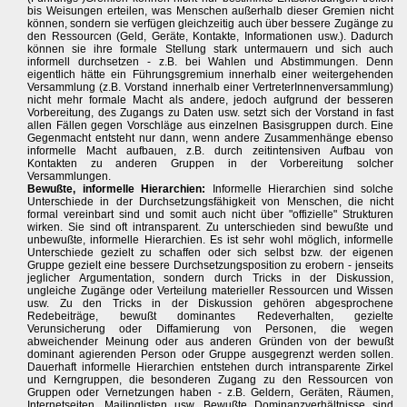
bis Weisungen erteilen, was Menschen außerhalb dieser Gremien nicht
können, sondern sie verfügen gleichzeitig auch über bessere Zugänge zu
den Ressourcen (Geld, Geräte, Kontakte, Informationen usw.). Dadurch
können sie ihre formale Stellung stark untermauern und sich auch
informell durchsetzen - z.B. bei Wahlen und Abstimmungen. Denn
eigentlich hätte ein Führungsgremium innerhalb einer weitergehenden
Versammlung (z.B. Vorstand innerhalb einer VertreterInnenversammlung)
nicht mehr formale Macht als andere, jedoch aufgrund der besseren
Vorbereitung, des Zugangs zu Daten usw. setzt sich der Vorstand in fast
allen Fällen gegen Vorschläge aus einzelnen Basisgruppen durch. Eine
Gegenmacht entsteht nur dann, wenn andere Zusammenhänge ebenso
informelle Macht aufbauen, z.B. durch zeitintensiven Aufbau von
Kontakten zu anderen Gruppen in der Vorbereitung solcher
Versammlungen.
Bewußte, informelle Hierarchien:
Informelle Hierarchien sind solche
Unterschiede in der Durchsetzungsfähigkeit von Menschen, die nicht
formal vereinbart sind und somit auch nicht über "offizielle" Strukturen
wirken. Sie sind oft intransparent. Zu unterschieden sind bewußte und
unbewußte, informelle Hierarchien. Es ist sehr wohl möglich, informelle
Unterschiede gezielt zu schaffen oder sich selbst bzw. der eigenen
Gruppe gezielt eine bessere Durchsetzungsposition zu erobern - jenseits
jeglicher Argumentation, sondern durch Tricks in der Diskussion,
ungleiche Zugänge oder Verteilung materieller Ressourcen und Wissen
usw. Zu den Tricks in der Diskussion gehören abgesprochene
Redebeiträge, bewußt dominantes Redeverhalten, gezielte
Verunsicherung oder Diffamierung von Personen, die wegen
abweichender Meinung oder aus anderen Gründen von der bewußt
dominant agierenden Person oder Gruppe ausgegrenzt werden sollen.
Dauerhaft informelle Hierarchien entstehen durch intransparente Zirkel
und Kerngruppen, die besonderen Zugang zu den Ressourcen von
Gruppen oder Vernetzungen haben - z.B. Geldern, Geräten, Räumen,
Internetseiten, Mailinglisten usw. Bewußte Dominanzverhältnisse sind