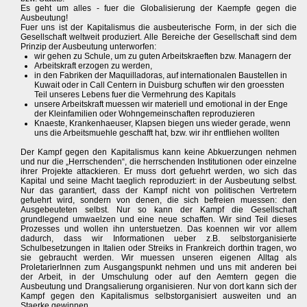
Es geht um alles - fuer die Globalisierung der Kaempfe gegen die
Ausbeutung!
Fuer uns ist der Kapitalismus die ausbeuterische Form, in der sich die
Gesellschaft weltweit produziert. Alle Bereiche der Gesellschaft sind dem
Prinzip der Ausbeutung unterworfen:
wir gehen zu Schule, um zu guten Arbeitskraeften bzw. Managern der
Arbeitskraft erzogen zu werden,
in den Fabriken der Maquilladoras, auf internationalen Baustellen in
Kuwait oder in Call Centern in Duisburg schuften wir den groessten
Teil unseres Lebens fuer die Vermehrung des Kapitals
unsere Arbeitskraft muessen wir materiell und emotional in der Enge
der Kleinfamilien oder Wohngemeinschaften reproduzieren
Knaeste, Krankenhaeuser, Klapsen biegen uns wieder gerade, wenn
uns die Arbeitsmuehle geschafft hat, bzw. wir ihr entfliehen wollten
Der Kampf gegen den Kapitalismus kann keine Abkuerzungen nehmen
und nur die „Herrschenden“, die herrschenden Institutionen oder einzelne
ihrer Projekte attackieren. Er muss dort gefuehrt werden, wo sich das
Kapital und seine Macht taeglich reproduziert: in der Ausbeutung selbst.
Nur das garantiert, dass der Kampf nicht von politischen Vertretern
gefuehrt wird, sondern von denen, die sich befreien muessen: den
Ausgebeuteten selbst. Nur so kann der Kampf die Gesellschaft
grundlegend umwaelzen und eine neue schaffen. Wir sind Teil dieses
Prozesses und wollen ihn unterstuetzen. Das koennen wir vor allem
dadurch, dass wir Informationen ueber z.B. selbstorganisierte
Schulbesetzungen in Italien oder Streiks in Frankreich dorthin tragen, wo
sie gebraucht werden. Wir muessen unseren eigenen Alltag als
ProletarierInnen zum Ausgangspunkt nehmen und uns mit anderen bei
der Arbeit, in der Umschulung oder auf den Aemtern gegen die
Ausbeutung und Drangsalierung organisieren. Nur von dort kann sich der
Kampf gegen den Kapitalismus selbstorganisiert ausweiten und an
Staerke gewinnen.