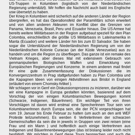
US-Truppen in Kolumbien (logistisch von der Niederländischen
Regierung unterstützt). Wir hoffen die Nachricht auch bald ins Englische
usw übersetzt zu haben.
Der Krieg in Kolumbien wird sicherlich auf die anderen Länder der Region
übergreifen, es hat das Operationsfeld der Paramilitärs schon erweitert
und von allen anderen Akteuren im Konflikt über die Grenzen von
Panama, Venezuela, Brasil, Peru und Ecuador hinaus. Die US Armee hat
bereits weitere Militärbasen in der Region aufgebaut speziell für den Plan
Colombia, einschließlich die größte US Militärbasis in Lateinamerika in
Manta (Ecuador) und weitere Länder hin bis zum El Salvador. Sie haben
sogar die Unterstützund der Niederländischen Regierung um von der
Niederländischen Kolonie Curacao (an der Küste Venezuelas) aus zu
handeln und um die Region zu überfliegen. Das ganze ist ein remake des
Vietnam Krieges, aber dieses Mal mit extensivem Gebrauch von
genmanipulierten Biologischen Waffen und Einwicklung von
Europäischen Regierungen und Konzerne. In einem anderen mail findet
ihr eine gute Zusammenfassung der Diskussionen die im
Konvergenzzentrum in Prag stattgefunden haben zu Plan Colombia und
die Kapagnen Ideen von einigen AktivistInnen aus Bristol in England
(erläutert von einem Chomsky Artikel ).
Wir schlagen vor in Genf ein Diskussionsprozess zu inizieren, darüber wie
wir eine Kampagne in Europa gestalten könnten, basierend auf dem
Vorschlag der von einigen Kolumbianischen Bewegungen kommt
(Schwarze, Indigenen, BäuerInnen). Ein wichtiger Teil von ihren
Vorschlägen ist davon wird erstmal eine SprecherInnen Tour sein von
KolumbianerInnen durch Europa sein, die der PCN vorgeschlagen hat
vom 19. Januar bis Ende Februar zu halten (um auch an den anti WEF
Proteste teilzunehmen). Es werden 6 VertreterInnen der schwarzen
Gemeinschaften da sein die in jeweils in Gruppen von zwei reisen (eine
Frau und ein Mann ) und hoffentlich auch einige VertrerInnen aus
Indigenen und BäuerInnenbewegungen (das ist bislang leider noch nicht
bestätigt). Wir möchten in Genf diese Tours besprechen und auch die