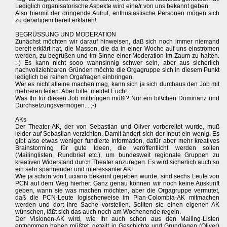
Lediglich organisatorische Aspekte wird eine/r von uns bekannt geben.
Also hiermit der dringende Aufruf, enthusiastische Personen mögen sich
zu derartigem bereit erklären!
BEGRÜSSUNG UND MODERATION
Zunächst möchten wir darauf hinweisen, daß sich noch immer niemand
bereit erklärt hat, die Massen, die da in einer Woche auf uns einströmen
werden, zu begrüßen und im Sinne einer Moderation im Zaum zu halten.
:-) Es kann nicht sooo wahnsinnig schwer sein, aber aus sicherlich
nachvollziehbaren Gründen möchte die Orgagruppe sich in diesem Punkt
lediglich bei reinen Orgafragen einbringen.
Wer es nicht alleine machen mag, kann sich ja sich durchaus den Job mit
mehreren teilen. Aber bitte: meldet Euch!
Was Ihr für diesen Job mitbringen müßt? Nur ein bißchen Dominanz und
Durchsetzungsvermögen... ;-)
AKs
Der Theater-AK, der von Sebastian und Oliver vorbereitet wurde, muß
leider auf Sebastian verzichten. Damit ändert sich der Input ein wenig. Es
gibt also etwas weniger fundierte Information, dafür aber mehr kreatives
Brainstorming für gute Ideen, die veröffentlicht werden sollen
(Mailinglisten, Rundbrief etc.), um bundesweit regionale Gruppen zu
kreativen Widerstand durch Theater anzuregen. Es wird sicherlich auch so
ein sehr spannender und interessanter AK!
Wie ja schon von Luciano bekannt gegeben wurde, sind sechs Leute von
PCN auf dem Weg hierher. Ganz genau können wir noch keine Auskunft
geben, wann sie was machen möchten, aber die Orgagruppe vermutet,
daß die PCN-Leute logischerweise im Plan-Colombia-AK mitmachen
werden und dort ihre Sache vorstellen. Sollten sie einen eigenen AK
wünschen, läßt sich das auch noch am Wochenende regeln.
Der Visionen-AK wird, wie Ihr auch schon aus den Mailing-Listen
entnommen haben müßtet, geteilt in Geschichte und Grundlagen (Oliver)