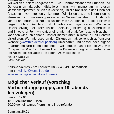
Wir wollen auf dem Kongress am 19./21. Januar mit anderen Gruppen und
GenossInnen darueber diskutieren, was wir momentan in diesen
klassenkampfarmen Zeiten tun koennen, um die Konflikte in den Orten der
Ausbeutung vorantreiben zu koennen. Wir stellen uns eine internationale
Vernetzung in Form eines „proletarischen Netzes“ vor, das zum Austausch
von Erfahrungen und zur Diskussion von Gruppen dient, die Initiativen
gegen Schul-, Aemter- und Arbeitsstress organisieren. Wie eine
Unterstuetzung der proletarischen Selbstorganisierung aussehen kann
und in welcher Form wir dafuer eine internationale Vernetzung brauchen,
koennen wir auch anhand unserer momentanen Initiative in Call Centern
diskutieren. Wer Interesse an der Diskussion hat, sollte sich auf unserer
Website (
www.free.de/prol-position)
umschauen und besser noch eigene
Erfahrungen und Ideen einbringen. Wir denken dass sich die AG „Von
Chiapas bis Prag“ am besten fuer die Diskussion eignet, wuerden aber
bei Notwendigkeit auch eine eigene AG vorschlagen.
lucha y passion
Las Kalinkas
Kolinko c/o Archiv Am Foerderturm 27 46049 Oberhausen
e-mail:
kolinko@koma.free.de
www.nadir.org/nadir/initiativ/kolinko/
Möglicher Verlauf (Vorschlag
Vorbereitungsgruppe, am 19. abends
festzulegen)
Freitag, 19.01.
18.00 Ankunft und Essen
20.00 gemeinsames Plenum und Inputreferate
Samstag, 20.01.