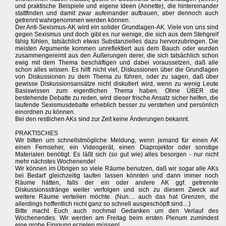
und praktische Beispiele und eigene Ideen (Annette), die hintereinander
stattfinden und damit zwar aufeinander aufbauen, aber dennoch auch
getrennt wahrgenommen werden können.
Der Anti-Sexismus-AK wird ein solider Grundlagen-AK. Viele von uns sind
gegen Sexismus und doch gibt es nur wenige, die sich aus dem Stehgreif
fähig fühlen, tatsächlich etwas Substanzielles dazu hervorzubringen. Die
meisten Argumente kommen unreflektiert aus dem Bauch oder wurden
zusammengereimt aus den Äußerungen derer, die sich tatsächlich schon
ewig mit dem Thema beschäftigen und dabei voraussetzen, daß alle
schon alles wissen. Es hilft nicht viel, Diskussionen über die Grundlagen
von Diskussionen zu dem Thema zu führen, oder zu sagen, daß über
gewisse Diskussionsansätze nicht diskutiert wird, wenn zu wenig Leute
Basiswissen zum eigentlichen Thema haben. Ohne ÜBER die
bestehende Debatte zu reden, wird dieser frische Ansatz sicher helfen, die
laufende Sexismusdebatte erheblich besser zu verstehen und persönlich
einordnen zu können.
Bei den restlichen AKs sind zur Zeit keine Änderungen bekannt.
PRAKTISCHES
Wir bitten um schnellstmögliche Meldung, wenn jemand für einen AK
einen Fernseher, ein Videogerät, einen Diaprojektor oder sonstige
Materialen benötigt. Es läßt sich (so gut wie) alles besorgen - nur nicht
mehr nächstes Wochenende!
Wir können im Übrigen so viele Räume benutzen, daß wir sogar alle AKs
bei Bedarf gleichzeitig laufen lassen könnten und dann immer noch
Räume hätten, falls der ein oder andere AK ggf. getrennte
Diskussionsstränge weiter verfolgen und sich zu diesem Zweck auf
weitere Räume verteilen möchte. (Nun.... auch das hat Grenzen, die
allerdings hoffentlich nicht ganz so schnell ausgeschöpft sind....)
Bitte macht Euch auch nochmal Gedanken um den Verlauf des
Wochenendes. Wir werden am Freitag beim ersten Plenum zumindest
eine grobe Einigung erzielen müssen!