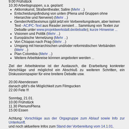
9.00 Frühstück
10.30 Arbeitsgruppen, u.a. geplant:
Aktionskunst, Straßentheater, Satire (
Mehr ...
)
Entscheidungsfindung von unten (Plena und Gruppen ohne
Hierarchie und Nerverei) (
Mehr ...
)
Gender/AntiSexismus (gibt jetzt ein Vorbereitungsteam, aber keinen
Text -
AC/PC-Text
aus Reader zensiert ... Sammlung von Texten zur
Debatte unter
www.projektwerkstatt.de/debatte
);
kurze Hinweise ...
Visionen und Politik (
Mehr ...
)
Europäische Vernetzung (
Mehr ...
)
Von Chiapas nach Prag (
Mehr ...
)
Umgang mit hierarchischen und/oder reformistischen Verbänden
(
Mehr ...
)
Plan Colombia (
Mehr ...
)
Weitere Arbeitskreise können angeboten werden ...
Ziel der Arbeitskreise ist der Austausch, die Erarbeitung konkreter
Vorschläge und möglichst ein Abschluß zu weiteren Schritten, ein
Diskussionspapier für eine breitere Debatte usw.
20.00 Abendessen
danach gibt’s die Möglichkeit zum Filmgucken
22.00 Fete !!!
Sonntag, 21.01.
10.00 Frühstück
11.30 Plenum/Plena
15.00 Essen
Achtung:
Vorschläge aus der Orgagruppe zum Ablauf sowie Info zur
Unterkunft
.
und noch aktuellere Infos zum
Stand der Vorbereitung vom 14.1.01
.