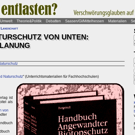
Umwelt
Theorie&Politik
Debatten
Saasen/GI/Mittelhessen
Materialien
Se
 Landschaft
TURSCHUTZ VON UNTEN:
PLANUNG
Naturschutz
d Naturschutz
" (Unterrichtsmaterialien für Fachhochschulen)
lag ist
itel als
n von
dter
andbuch
dbuch