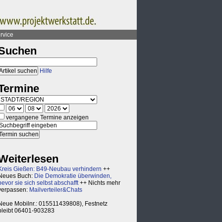
rvice
Suchen
Hilfe
Termine
vergangene Termine anzeigen
Weiterlesen
Kreis Gießen: B49-Neubau verhindern
++
Neues Buch:
Die Demokratie überwinden,
bevor sie sich selbst abschafft
++ Nichts mehr
verpassen:
Mailverteiler&Chats
Neue Mobilnr.: 015511439808), Festnetz
bleibt 06401-903283