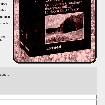
ndbuch
ndbuch
andbuch
ndbuch
m
aus
tz"
egeben.