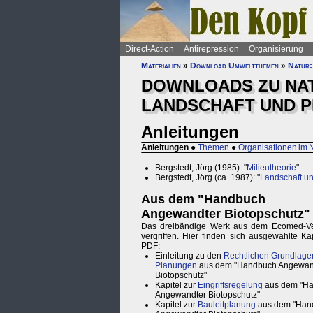
Direct-Action
Antirepression
Organisierung
Materialien
»
Download Umweltthemen
»
Natur:
DOWNLOADS ZU NA
LANDSCHAFT UND 
Anleitungen
Anleitungen
●
Themen
●
Organisationen im 
Bergstedt, Jörg (1985): "
Milieutheorie
"
Bergstedt, Jörg (ca. 1987): "
Landschaft un
Aus dem "Handbuch
Angewandter Biotopschutz"
Das dreibändige Werk aus dem Ecomed-Ver
vergriffen. Hier finden sich ausgewählte Kap
PDF:
Einleitung zu den
Rechtlichen Grundlage
Planungen
aus dem "Handbuch Angewan
Biotopschutz"
Kapitel zur
Eingriffsregelung
aus dem "H
Angewandter Biotopschutz"
Kapitel zur
Bauleitplanung
aus dem "Han