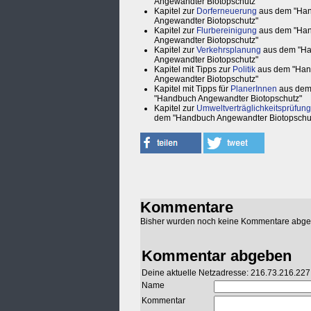
Angewandter Biotopschutz"
Kapitel zur
Dorferneuerung
aus dem "Ha
Angewandter Biotopschutz"
Kapitel zur
Flurbereinigung
aus dem "Ha
Angewandter Biotopschutz"
Kapitel zur
Verkehrsplanung
aus dem "H
Angewandter Biotopschutz"
Kapitel mit Tipps zur
Politik
aus dem "Ha
Angewandter Biotopschutz"
Kapitel mit Tipps für
PlanerInnen
aus de
"Handbuch Angewandter Biotopschutz"
Kapitel zur
Umweltverträglichkeitsprüfung
dem "Handbuch Angewandter Biotopschu
Kommentare
Bisher wurden noch keine Kommentare abg
Kommentar abgeben
Deine aktuelle Netzadresse: 216.73.216.227
Name
Kommentar