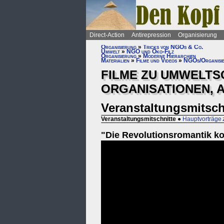
Direct-Action
Antirepression
Organisierung
Organisierung
»
Tricks von NGOs & Co.
Umwelt
»
NGO und Öko-Filz
Organisierung
»
Moderne Hierarchien
Materialien
»
Filme und Videos
»
NGOs/Organisi
FILME ZU UMWELT
ORGANISATIONEN, 
Veranstaltungsmitsch
Veranstaltungsmitschnitte
●
Hauptvorträge
"Die Revolutionsromantik ko