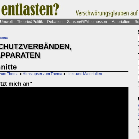
Umwelt
Theorie&Politik
Debatten
Saasen/GI/Mittelhessen
Materialien
Se
erung
SCHUTZVERBÄNDEN,
APPARATEN
nitte
 zum Thema
●
Hirnstupser zum Thema
●
Links und Materialien
tzt mich an"