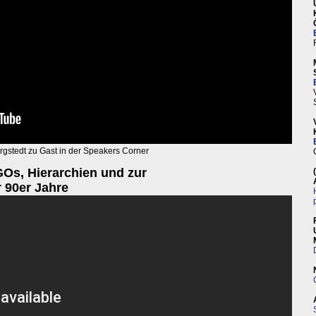
rgstedt zu Gast in der Speakers Corner
GOs, Hierarchien und zur
90er Jahre