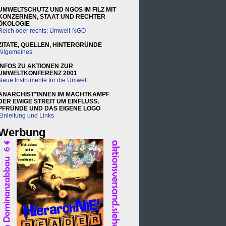
UMWELTSCHUTZ UND NGOS IM FILZ MIT
KONZERNEN, STAAT UND RECHTER
ÖKOLOGIE
Reich oder rechts: Umwelt-NGO
ZITATE, QUELLEN, HINTERGRÜNDE
Allgemeines
INFOS ZU AKTIONEN ZUR
UMWELTKONFERENZ 2001
Neue Instrumente für die Umwelt
ANARCHIST*INNEN IM MACHTKAMPF
DER EWIGE STREIT UM EINFLUSS,
PFRÜNDE UND DAS EIGENE LOGO
Einleitung und Links
Werbung