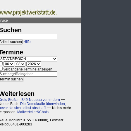
rvice
Suchen
Hilfe
Termine
vergangene Termine anzeigen
Weiterlesen
Kreis Gießen: B49-Neubau verhindern
++
Neues Buch:
Die Demokratie überwinden,
bevor sie sich selbst abschafft
++ Nichts mehr
verpassen:
Mailverteiler&Chats
Neue Mobilnr.: 015511439808), Festnetz
bleibt 06401-903283