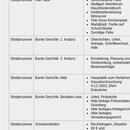
Stuttgart: Atomforum
Hausfriedensbruch
Golfplatzbesetzung
Winnerod
Tote Dose Kirchenplatz
Marktplatz: Farbe auf
Schuh/Straße
Sonstige Fälle
Strafprozesse
Bunte Gerichte: 1. Instanz
Übersichten, Urteil,
Anträge, Schriftwechsel,
Akte
Strafprozesse
Bunte Gerichte: 2. Instanz
Einstellung, Planung un
Vorbereitung, vorbereite
Beweisanträge
Strafprozesse
Bunte Gerichte: Akte
Hauptakte zum Verfahre
Hausdurchsuchung
4.12.2003, DNA-
Entnahme
Strafprozesse
Bunte Gerichte: Beiakten usw.
Urteil, Protokolle
Akte farbige Polizeistati
Grünberg
Akte farbiges Amtsgerich
Akte farbiges
Verwaltungsgericht
Strafprozesse
Schwarzstrafen
Rechtsfragen, Gesetze
60 € und