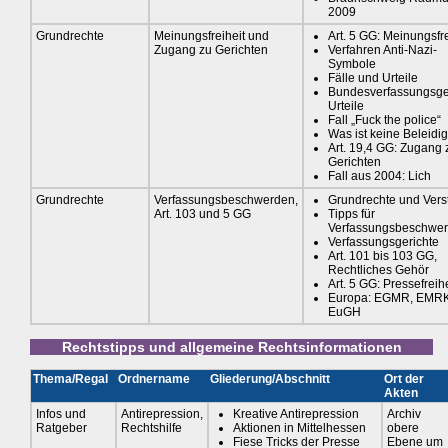
2009
Grundrechte
Meinungsfreiheit und
Art. 5 GG: Meinungsfre
Zugang zu Gerichten
Verfahren Anti-Nazi-
Symbole
Fälle und Urteile
Bundesverfassungsger
Urteile
Fall „Fuck the police“
Was ist keine Beleidi
Art. 19,4 GG: Zugang 
Gerichten
Fall aus 2004: Lich
Grundrechte
Verfassungsbeschwerden,
Grundrechte und Vers
Art. 103 und 5 GG
Tipps für
Verfassungsbeschwe
Verfassungsgerichte
Art. 101 bis 103 GG,
Rechtliches Gehör
Art. 5 GG: Pressefreihe
Europa: EGMR, EMRK
EuGH
Rechtstipps und allgemeine Rechtsinformationen
Thema/Regal
Ordnername
Gliederung/Abschnitt
Ort der
Akten
Infos und
Antirepression,
Kreative Antirepression
Archiv
Ratgeber
Rechtshilfe
Aktionen in Mittelhessen
obere
Fiese Tricks der Presse
Ebene um