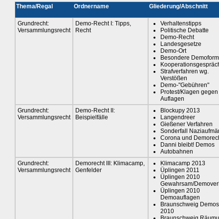
Thema/Regal
Ordnername
Gliederung/Abschnitt
Grundrecht:
Demo-Recht I: Tipps,
Verhaltenstipps
Versammlungsrecht
Recht
Politische Debatte
Demo-Recht
Landesgesetze
Demo-Ort
Besondere Demofor
Kooperationsgespräc
Strafverfahren wg.
Verstößen
Demo-"Gebühren"
Protest/Klagen gegen
Auflagen
Grundrecht:
Demo-Recht II:
Blockupy 2013
Versammlungsrecht
Beispielfälle
Langendreer
Gießener Verfahren
Sonderfall Naziaufmä
Corona und Demorec
Danni bleibt! Demos
Autobahnen
Grundrecht:
Demorecht III: Klimacamp,
Klimacamp 2013
Versammlungsrecht
Genfelder
Üplingen 2011
Üplingen 2010
Gewahrsam/Demover
Üplingen 2010
Demoauflagen
Braunschweig Demos
2010
Braunschweig Räum