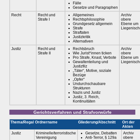
Fälle
Gesetze und Paragraphen
Recht
Recht und
Allgemeines
Archiv
Strafe I
Rechtsphilosophie
obere
Grundgesetz allgemein
Ebene um
Strafe
Liegenisch
Straftaten
Justizkritik
Alternativen
Justiz
Recht und
Rechtsbruch
Archiv
Strafe II
Wie Jurist*innen ticken
obere
Pro Strafe, Knast, Verbote
Ebene um
Gewaltenteilung und
Liegenisch
Justizfilz
„Täter“, Motive, soziale
Bezüge
„Opfer“
Undurchschaubare
Strukturen
Nazis und Justiz
Justiz, 3. Reich,
Kontinuitäten
Gerichtsverfahren und Strafvorwürfe
Thema/Regal
Ordnername
Gliederung/Abschnitt
Ort der
Akten
Justiz
Kriminelle/terroristische
Gesetze, Debatten
Archiv
Vereinigung
Anti-Terror, § 129a
obere