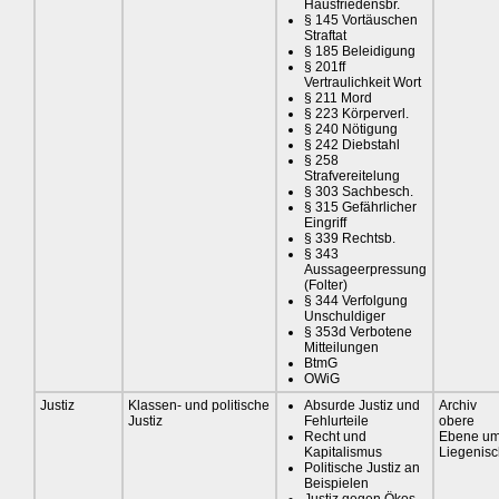
Hausfriedensbr.
§ 145 Vortäuschen
Straftat
§ 185 Beleidigung
§ 201ff
Vertraulichkeit Wort
§ 211 Mord
§ 223 Körperverl.
§ 240 Nötigung
§ 242 Diebstahl
§ 258
Strafvereitelung
§ 303 Sachbesch.
§ 315 Gefährlicher
Eingriff
§ 339 Rechtsb.
§ 343
Aussageerpressung
(Folter)
§ 344 Verfolgung
Unschuldiger
§ 353d Verbotene
Mitteilungen
BtmG
OWiG
Justiz
Klassen- und politische
Absurde Justiz und
Archiv
Justiz
Fehlurteile
obere
Recht und
Ebene u
Kapitalismus
Liegenis
Politische Justiz an
Beispielen
Justiz gegen Ökos