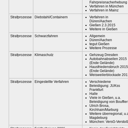
Fahrpreisnacherhebung
Verfahren in München
Verfahren in Mainz
Strafprozesse
Diebstahl/Containern
Verfahren in
Düren/Aachen
Gießen 2.3.2015
Weitere in Gießen
Strafprozesse
Schwarzfahren
Allgemein
Düren/Aachen
tegut Gießen
Weitere Prozesse
Strafprozesse
Klimaschutz
Gehzeug Dresden
Autobahnabseilen 2015
(Ende Gelände)
Hausfriedensbruch 2015
(Ende Gelände)
Weisweilerblockade 201
Strafprozesse
Eingestellte Verfahren
Verschiedene
Beleidigung: JUKss
Frankfurt
Halle
Viele in Gießen, u.a.
Beleidigung von Bouffier
Ulrich Brosa,
Kirchhain/Marburg
Weitere überregional, u.
Magdeburg
München: VersG-Verstoß