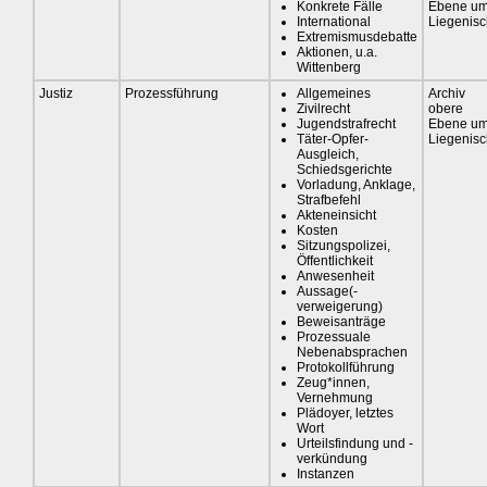
Konkrete Fälle
Ebene u
International
Liegenis
Extremismusdebatte
Aktionen, u.a.
Wittenberg
Justiz
Prozessführung
Allgemeines
Archiv
Zivilrecht
obere
Jugendstrafrecht
Ebene u
Täter-Opfer-
Liegenis
Ausgleich,
Schiedsgerichte
Vorladung, Anklage,
Strafbefehl
Akteneinsicht
Kosten
Sitzungspolizei,
Öffentlichkeit
Anwesenheit
Aussage(-
verweigerung)
Beweisanträge
Prozessuale
Nebenabsprachen
Protokollführung
Zeug*innen,
Vernehmung
Plädoyer, letztes
Wort
Urteilsfindung und -
verkündung
Instanzen