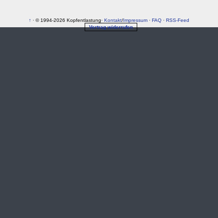
↑
· © 1994-2026 Kopfentlastung·
Kontakt
/
Impressum
·
FAQ
·
RSS-Feed
Vertrag widerrufen