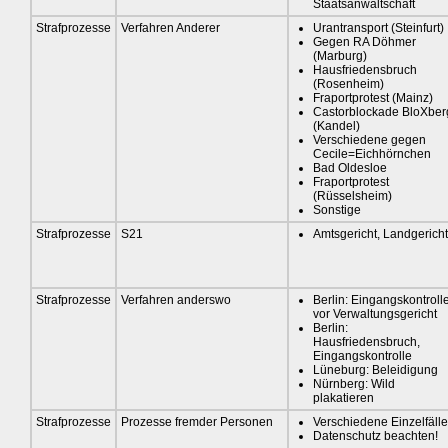
Staatsanwaltschaft
Strafprozesse
Verfahren Anderer
Urantransport (Steinfurt)
Gegen RA Döhmer
(Marburg)
Hausfriedensbruch
(Rosenheim)
Fraportprotest (Mainz)
Castorblockade BloXber
(Kandel)
Verschiedene gegen
Cecile=Eichhörnchen
Bad Oldesloe
Fraportprotest
(Rüsselsheim)
Sonstige
Strafprozesse
S21
Amtsgericht, Landgericht
Strafprozesse
Verfahren anderswo
Berlin: Eingangskontroll
vor Verwaltungsgericht
Berlin:
Hausfriedensbruch,
Eingangskontrolle
Lüneburg: Beleidigung
Nürnberg: Wild
plakatieren
Strafprozesse
Prozesse fremder Personen
Verschiedene Einzelfälle
Datenschutz beachten!