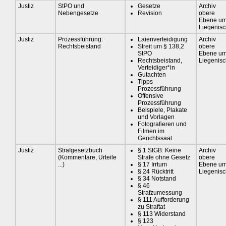
Justiz
StPO und
Gesetze
Archiv
Nebengesetze
Revision
obere
Ebene u
Liegenis
Justiz
Prozessführung:
Laienverteidigung
Archiv
Rechtsbeistand
Streit um § 138,2
obere
StPO
Ebene u
Rechtsbeistand,
Liegenis
Verteidiger*in
Gutachten
Tipps
Prozessführung
Offensive
Prozessführung
Beispiele, Plakate
und Vorlagen
Fotografieren und
Filmen im
Gerichtssaal
Justiz
Strafgesetzbuch
§ 1 StGB: Keine
Archiv
(Kommentare, Urteile
Strafe ohne Gesetz
obere
...)
§ 17 Irrtum
Ebene u
§ 24 Rücktritt
Liegenis
§ 34 Notstand
§ 46
Strafzumessung
§ 111 Aufforderung
zu Straftat
§ 113 Widerstand
§ 123