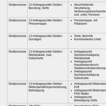
Strafprozesse
13 Anklagepunkte Gießen:
Abschließende
Berufung, VerfG
Verurteilung,
Verfassungsbeschwerde
und -urteil, Revision
Strafprozesse
13 Anklagepunkte Gießen:
Pressemappe mit
Pressemappe
Plädoyers
Strafprozesse
13 Anklagepunkte Gießen:
Texte, Berichte
Sonstiges
Kommentiertes Urteil
Strafprozesse
13 Anklagepunkte Gießen:
Anklagepunkt
Wahlplakate, Gail,
Sachbeschädigung
Gallushalle
Wahlplakate
Anklagepunkt
Hausfriedensbruch
Stadtverordnetensitzung
Anklagepunkt
Sachbeschädigung
Gallushalle
Strafprozesse
13 Anklagepunkte Gießen:
Anklagepunkt Widerstan
Widerstand/Körperverletzung,
Puff
Beleidigung
Anklagepunkt Widerstan
POK Walter
Anklagepunkt
Beleidigung Gülle
Strafprozesse
Alte Fälle
Verschiedene Fälle