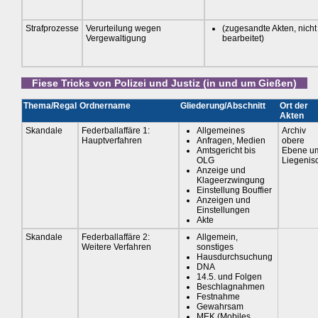
Strafprozesse
Verurteilung wegen
(zugesandte Akten, nicht
Vergewaltigung
bearbeitet)
Fiese Tricks von Polizei und Justiz (in und um Gießen)
Thema/Regal
Ordnername
Gliederung/Abschnitt
Ort der
Akten
Skandale
Federballaffäre 1:
Allgemeines
Archiv
Hauptverfahren
Anfragen, Medien
obere
Amtsgericht bis
Ebene u
OLG
Liegenis
Anzeige und
Klageerzwingung
Einstellung Bouffier
Anzeigen und
Einstellungen
Akte
Skandale
Federballaffäre 2:
Allgemein,
Weitere Verfahren
sonstiges
Hausdurchsuchung
DNA
14.5. und Folgen
Beschlagnahmen
Festnahme
Gewahrsam
MEK (Mobiles