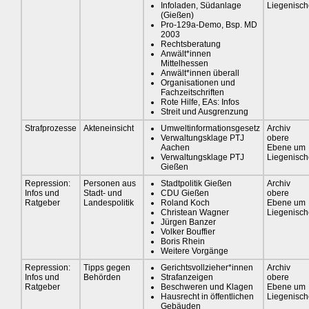
Infoladen, Südanlage
Liegenisch
(Gießen)
Pro-129a-Demo, Bsp. MD
2003
Rechtsberatung
Anwält*innen
Mittelhessen
Anwält*innen überall
Organisationen und
Fachzeitschriften
Rote Hilfe, EAs: Infos
Streit und Ausgrenzung
Strafprozesse
Akteneinsicht
Umweltinformationsgesetz
Archiv
Verwaltungsklage PTJ
obere
Aachen
Ebene um
Verwaltungsklage PTJ
Liegenisch
Gießen
Repression:
Personen aus
Stadtpolitik Gießen
Archiv
Infos und
Stadt- und
CDU Gießen
obere
Ratgeber
Landespolitik
Roland Koch
Ebene um
Christean Wagner
Liegenisch
Jürgen Banzer
Volker Bouffier
Boris Rhein
Weitere Vorgänge
Repression:
Tipps gegen
Gerichtsvollzieher*innen
Archiv
Infos und
Behörden
Strafanzeigen
obere
Ratgeber
Beschweren und Klagen
Ebene um
Hausrecht in öffentlichen
Liegenisch
Gebäuden