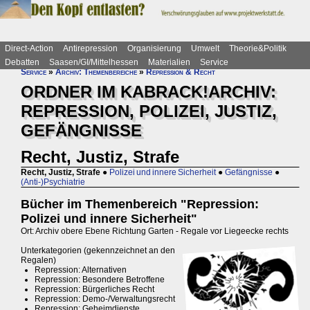
Direct-Action
Antirepression
Organisierung
Umwelt
Theorie&Politik
Debatten
Saasen/GI/Mittelhessen
Materialien
Service
Service
»
Archiv: Themenbereiche
»
Repression & Recht
ORDNER IM KABRACK!ARCHIV:
REPRESSION, POLIZEI, JUSTIZ,
GEFÄNGNISSE
Recht, Justiz, Strafe
Recht, Justiz, Strafe
●
Polizei und innere Sicherheit
●
Gefängnisse
●
(Anti-)Psychiatrie
Bücher im Themenbereich "Repression:
Polizei und innere Sicherheit"
Ort: Archiv obere Ebene Richtung Garten - Regale vor Liegeecke rechts
Unterkategorien (gekennzeichnet an den
Regalen)
Repression: Alternativen
Repression: Besondere Betroffene
Repression: Bürgerliches Recht
Repression: Demo-/Verwaltungsrecht
Repression: Geheimdienste