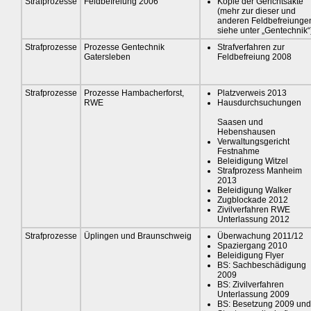
Strafprozesse
Feldbefreiung 2006
Kopie der Gerichtsakte
(mehr zur dieser und
anderen Feldbefreiunge
siehe unter „Gentechnik“
Strafprozesse
Prozesse Gentechnik
Strafverfahren zur
Gatersleben
Feldbefreiung 2008
Strafprozesse
Prozesse Hambacherforst,
Platzverweis 2013
RWE
Hausdurchsuchungen
Saasen und
Hebenshausen
Verwaltungsgericht
Festnahme
Beleidigung Witzel
Strafprozess Manheim
2013
Beleidigung Walker
Zugblockade 2012
Zivilverfahren RWE
Unterlassung 2012
Strafprozesse
Üplingen und Braunschweig
Überwachung 2011/12
Spaziergang 2010
Beleidigung Flyer
BS: Sachbeschädigung
2009
BS: Zivilverfahren
Unterlassung 2009
BS: Besetzung 2009 und