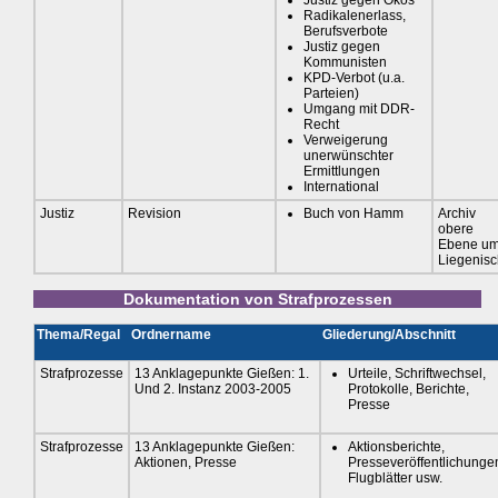
Radikalenerlass,
Berufsverbote
Justiz gegen
Kommunisten
KPD-Verbot (u.a.
Parteien)
Umgang mit DDR-
Recht
Verweigerung
unerwünschter
Ermittlungen
International
Justiz
Revision
Buch von Hamm
Archiv
obere
Ebene u
Liegenis
Dokumentation von Strafprozessen
Thema/Regal
Ordnername
Gliederung/Abschnitt
Strafprozesse
13 Anklagepunkte Gießen: 1.
Urteile, Schriftwechsel,
Und 2. Instanz 2003-2005
Protokolle, Berichte,
Presse
Strafprozesse
13 Anklagepunkte Gießen:
Aktionsberichte,
Aktionen, Presse
Presseveröffentlichunge
Flugblätter usw.