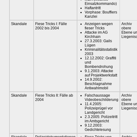
Einsatzkommando)
Haftantritt
Vorphase: Bouffiers
Kanzlei
Skandale
Fiese Tricks I: Fälle
Anzeigen wegen
Archiv
2002 bis 2004
fieser Tricks
obere
Attacke im AG
Ebene u
Kirchhain
Liegenis
27.3.2003: Gails
Lügen
Kriminalitätsstatistik
2003
12.12.2002: Graffiti
und
Bombendrohung
9.1.2003: Attacke
auf Projektwerkstatt
14.9.2002:
Beschlagnahme
Antiwahlmobil
Skandale
Fiese Tricks II: Fälle ab
Falschaussage
Archiv
2004
Videobeschilderung
obere
11.4.2005:
Ebene u
Polizeiprügel vor
Liegenis
Landgericht
2.3.2005: Polizeitritt
im Amtsgericht
9.12.2003:
Gedichtelesung
Skandale
Polizeidokumentationen
Fiese Tricks von
Archiv