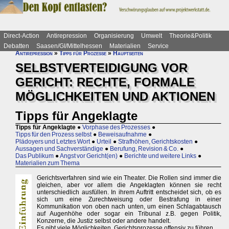
Direct-Action
Antirepression
Organisierung
Umwelt
Theorie&Politik
Debatten
Saasen/GI/Mittelhessen
Materialien
Service
Antirepression
»
Tipps für Prozesse
»
Hauptseiten
SELBSTVERTEIDIGUNG VOR
GERICHT: RECHTE, FORMALE
MÖGLICHKEITEN UND AKTIONEN
Tipps für Angeklagte
Tipps für Angeklagte
●
Vorphase des Prozesses
●
Tipps für den Prozess selbst
●
Beweisaufnahme
●
Plädoyers und Letztes Wort
●
Urteil
●
Strafhöhen, Gerichtskosten
●
Aussagen und Sachverständige
●
Berufung, Revision & Co.
●
Das Publikum
●
Angst vor Gericht(en)
●
Berichte und weitere Links
●
Materialien zum Thema
Gerichtsverfahren sind wie ein Theater. Die Rollen sind immer die
gleichen, aber vor allem die Angeklagten können sie recht
unterschiedlich ausfüllen. In ihrem Auftritt entscheidet sich, ob es
sich um eine Zurechtweisung oder Bestrafung in einer
Kommunikation von oben nach unten, um einen Schlagabtausch
auf Augenhöhe oder sogar ein Tribunal z.B. gegen Politik,
Konzerne, die Justiz selbst oder andere handelt.
Es gibt viele Möglichkeiten, Gerichtsprozesse offensiv zu führen.