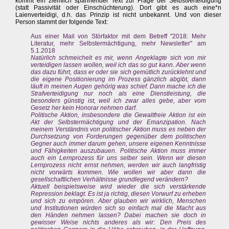
kommt ein ziemlich spannender Text zur Frage der Selbstverteidigung
(statt Passivität oder Einschüchterung). Dort gibt es auch eine*n
Laienverteidigi, d.h. das Prinzip ist nicht unbekannt. Und von dieser
Person stammt der folgende Text:
Aus einer Mail von Störfaktor mit dem Betreff "2018: Mehr
Literatur, mehr Selbstermächtigung, mehr Newsletter" am
5.1.2018
Natürlich schmeichelt es mir, wenn Angeklagte sich von mir
verteidigen lassen wollen, weil ich das so gut kann. Aber wenn
das dazu führt, dass er oder sie sich gemütlich zurücklehnt und
die eigene Positionierung im Prozess gänzlich abgibt, dann
läuft in meinen Augen gehörig was schief. Dann mache ich die
Strafverteidigung nur noch als eine Dienstleistung, die
besonders günstig ist, weil ich zwar alles gebe, aber vom
Gesetz her kein Honorar nehmen darf.
Politische Aktion, insbesondere die Gewaltfreie Aktion ist ein
Akt der Selbstermächtigung und der Emanzipation. Nach
meinem Verständnis von politischer Aktion muss es neben der
Durchsetzung von Forderungen gegenüber dem politischen
Gegner auch immer darum gehen, unsere eigenen Kenntnisse
und Fähigkeiten auszubauen. Politische Aktion muss immer
auch ein Lernprozess für uns selber sein. Wenn wir diesen
Lernprozess nicht ernst nehmen, werden wir auch langfristig
nicht vorwärts kommen. Wie wollen wir aber dann die
gesellschaftlichen Verhältnisse grundlegend verändern?
Aktuell beispielsweise wird wieder die sich verstärkende
Repression beklagt. Es ist ja richtig, diesen Vorwurf zu erheben
und sich zu empören. Aber glauben wir wirklich, Menschen
und Institutionen würden sich so einfach mal die Macht aus
den Händen nehmen lassen? Dabei machen sie doch in
gewisser Weise nichts anderes als wir: Den Preis des