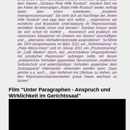
dem Namen „Schwarz Rote Hilfe Rostock“. Insofern führt sie
die Arbeit der ehemaligen „Roten Hilfe Rostock“ weiter, verfolgt
dabei aber einen erweiterten, „kreativen
Antirepressionsansatz“. Sie sieht sich als Nachfolge der „Roten
Hilfe Rostock“ und sagt über sich selbst: „...organisieren wir
rechtliche und finanzielle Unterstützung im Repressionsfall,
vermitteln Anwält_innen und beraten“. Darüber hinaus wolle
sie sich schon im Vorfeld „... theoretisch und praktisch mit
repressiven Situationen im Umkreis von Demos“ beschäftigen
und „...alternative Verhaltenskonzepte ausprobieren“. So führte
die SRH beispielsweise im März 2011 ein „Verhörtraining“ im
„Peter-Weiss-Haus“ und im Januar 2011 ein „Prozesstraining“
im „Café Median“ durch, das „verschiedene Umgangsformen
mit juristischer Repression“ aufzeigen sollte, mit denen
„solidarisches Verhalten gegenüber GenossInnen, praktischer
Selbstschutz und widerständiges Verhalten gegenüber dem
Justizapparat“ miteinander verbunden werden kann. Dazu
gehöre u.a. auch „...das Verfahren ins Uferlose zu ziehen, um
den Repressionsrepräsentanten graue Haare wachsen zu
lassen“.
Film "Unter Paragraphen - Anspruch und
Wirklichkeit im Gerichtssaal"