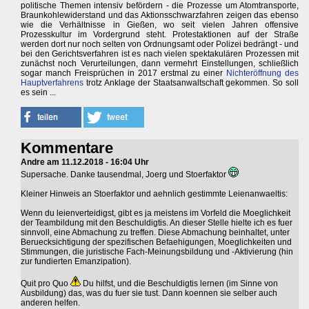
politische Themen intensiv befördern - die Prozesse um Atomtransporte,
Braunkohlewiderstand und das Aktionsschwarzfahren zeigen das ebenso
wie die Verhältnisse in Gießen, wo seit vielen Jahren offensive
Prozesskultur im Vordergrund steht. Protestaktionen auf der Straße
werden dort nur noch selten von Ordnungsamt oder Polizei bedrängt - und
bei den Gerichtsverfahren ist es nach vielen spektakulären Prozessen mit
zunächst noch Verurteilungen, dann vermehrt Einstellungen, schließlich
sogar manch Freisprüchen in 2017 erstmal zu einer
Nichteröffnung des
Hauptverfahrens
trotz Anklage der Staatsanwaltschaft gekommen. So soll
es sein ...
Kommentare
Andre am 11.12.2018 - 16:04 Uhr
Supersache. Danke tausendmal, Joerg und Stoerfaktor
Kleiner Hinweis an Stoerfaktor und aehnlich gestimmte Leienanwaeltis:
Wenn du leienverteidigst, gibt es ja meistens im Vorfeld die Moeglichkeit
der Teambildung mit den Beschuldigtis. An dieser Stelle hielte ich es fuer
sinnvoll, eine Abmachung zu treffen. Diese Abmachung beinhaltet, unter
Beruecksichtigung der spezifischen Befaehigungen, Moeglichkeiten und
Stimmungen, die juristische Fach-Meinungsbildung und -Aktivierung (hin
zur fundierten Emanzipation).
Quit pro Quo
Du hilfst, und die Beschuldigtis lernen (im Sinne von
Ausbildung) das, was du fuer sie tust. Dann koennen sie selber auch
anderen helfen.