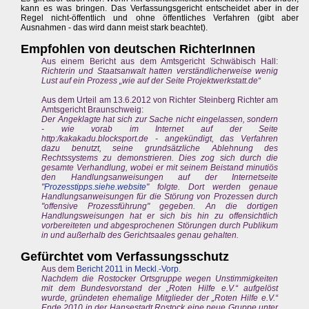
kann es was bringen. Das Verfassungsgericht entscheidet aber in der
Regel nicht-öffentlich und ohne öffentliches Verfahren (gibt aber
Ausnahmen - das wird dann meist stark beachtet).
Empfohlen von deutschen RichterInnen
Aus einem Bericht aus dem Amtsgericht Schwäbisch Hall:
Richterin und Staatsanwalt hatten verständlicherweise wenig
Lust auf ein Prozess „wie auf der Seite Projektwerkstatt.de“
Aus dem Urteil am 13.6.2012 von Richter Steinberg Richter am
Amtsgericht Braunschweig:
Der Angeklagte hat sich zur Sache nicht eingelassen, sondern
- wie vorab im Internet auf der Seite
http:/kakakadu.blocksport.de - angekündigt, das Verfahren
dazu benutzt, seine grundsätzliche Ablehnung des
Rechtssystems zu demonstrieren. Dies zog sich durch die
gesamte Verhandlung, wobei er mit seinem Beistand minutiös
den Handlungsanweisungen auf der Internetseite
"
Prozesstipps.siehe.website
" folgte. Dort werden genaue
Handlungsanweisungen für die Störung von Prozessen durch
"offensive Prozessführung" gegeben. An die dortigen
Handlungsweisungen hat er sich bis hin zu offensichtlich
vorbereiteten und abgesprochenen Störungen durch Publikum
in und außerhalb des Gerichtsaales genau gehalten.
Gefürchtet vom Verfassungsschutz
Aus dem
Bericht 2011 in Meckl.-Vorp.
Nachdem die Rostocker Ortsgruppe wegen Unstimmigkeiten
mit dem Bundesvorstand der „Roten Hilfe e.V.“ aufgelöst
wurde, gründeten ehemalige Mitglieder der „Roten Hilfe e.V.“
Ende 2010 in der Hansestadt Rostock eine neue Gruppe unter