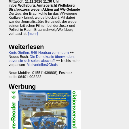
Mittwoch, 11.11.2026 11:30 Uhr
in/bei Wolfsburg, Amtsgericht Wolfsburg
Strafprozess wegen Aktion auf VW-Gelände
Der Zug, der Braunkohle für das VW-eigene
Kraftwerk bringt, wurde blockiert. Mit dabei
war der Journalist Jörg Bergstedt, der wegen
seinen kritischen Filmen bei der Justiz und
Polizei in Raum Braunschweig/Wolfsburg
verhasst ist.
[mehr]
Weiterlesen
Kreis Gießen: B49-Neubau verhindern
++
Neues Buch:
Die Demokratie überwinden,
bevor sie sich selbst abschafft
++ Nichts mehr
verpassen:
Mailverteiler&Chats
Neue Mobilnr.: 015511439808), Festnetz
bleibt 06401-903283
Werbung