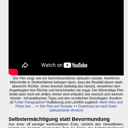
Der Film zeigt, wie ein Gerichtsverfahren ablaufen müsste. Heimliche
Mitschnitte in Strafverfahren belegen dann, dass die Realität davon stark
abweicht: Richter_innen brechen beliebig des Gesetz, verwehren den
Angeklagten ihre Rechte und beschimpfen sie sogar. Der 90minütige Film
bietet aber noch ein drittes: Immer wird erläutert, wie mensch sich wehren
könnte - mit praktischen Tipps und den rechtlichen Grundlagen. Insofern
ist "
Unter Paragraphen
" Aufklärung und Lehrfilm zugleich.
Mehr Infos und
Filme hier ...
++
Der Film auf Youtube
++
Download als mp4-Datei
(aktualisierte Version)
Selbstermächtigung statt Bevormundung
Aus einer oft weniger konfrontativen Ecke, nämlich den Gewaltfreien,