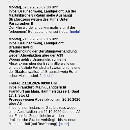
Montag, 07.09.2026 09:00 Uhr
in/bei Braunschweig, Landgericht, An der
Martinikirche 8 (Raum siehe Aushang)
Strafprozess wegen des Films Unter
Paragraphen II
Der Film wurde lange kriminalisiert mit der
(erlogenen) Behauptung, er sei illegal.
[mehr]
Montag, 21.09.2026 09:15 Uhr
in/bei Braunschweig, Landgericht
Braunschweig
Wiederholung der Berufungsverhandlung
wegen Abseilaktion über der A39
Worum gehts? Ursprünglich um eine
Abseilaktion über der B39, mittlerweile um
eine gefestigte Feindschaft zwischen uns und
der Staatsanwaltschaft Braunschweig Es ist
schon viel passiert: 1.
[mehr]
Freitag, 23.10.2026 08:00 Uhr
in/bei Frankfurt (Main), Landgericht
Frankfurt am Main, Hammelsgasse 1 (Saal
17, 1. Stock)
Prozess wegen Abseilaktion am 26.10.2020
über A5
In der ersten Instanz im Strafprozess wegen
einer Abseilaktion am 26.10.2020 über der A5
bei Frankfurt Zeppelinheim wurden
drakonische Strafen verhängt - bis zu neun
Monaten Haft (auf Bewährung).
[mehr]