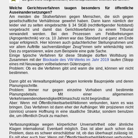
Welche Gerichtsverfahren taugen besonders für öffentliche
Auseinandersetzungen?
Am meisten die Strafverfahren gegen Menschen, die sich gegen
gesellschaftliche Verhältnisse gewehrt haben. Dann kann nämlich der
leider viel zu selten eingebrachte § 34 StGB (rechtfertigender Notstand)
vorgebracht und damit das Gerichtsverfahren zu einem Tribunal
verwandelt werden. Bei den Prozessen um Feldbefreiungen
(Agrogentechnik) vor ca. 10 Jahren war das Standard und ganz am Ende
sogar erfolgreich. Hier können auch gutachterlicher Stellungnahmen und
vor allem Auftritte sachverständiger Zeug*innen sehr wirkmächtig sein.
Das zu organisieren, wäre zum Beispiele eine gute Sache.
Einige typische Verfahren für diese Strategie dürften Wolfsburg im
Zusammen mit der
Blockade des VW-Werks im Jahr 2019
laufen (Stopp
eines mit Neuwagen vollbeladenen Güterzuges).
Problem: Ob es die Verfahren gibt und wann die sind, können wir nicht
bestimmen.
Dann gibt es Verwaltungsklagen gegen konkrete Bauprojekte und deren
Planungsschritte.
Problem: Immer nur gegen einzelne Vorhaben und bestimmte
Planungsdetails. Mit einer allgemeinen
Verkehrswendenotwendigkeit/Klimaschutz nicht begründbar.
Aber: Wenn mit Öffentlichkeitsarbeit/Aktionen verbunden, kann es was
bringen. Das Verfahren ist dann eher der Aufhänger. Wir projizieren nicht
(sinnlos) unsere Hoffnung in eine staatliche Struktur, sondern benutzen
die, um öffentlich Druck zu machen.
Verfassungsklage wegen körperlicher Unversehrtheit oder ähnliche
Klagen international: Eventuell möglich. Das ist aber auch schon das
Problem, dass es schwer einschätzbar ist, ob das überhaupt zulässig ist.
Es gilt aber auch hier: Wenn mit Öffentlichkeitsarbeit/Aktionen verbunden,