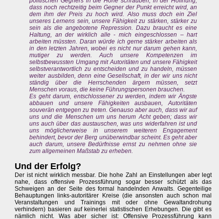
politischen Gegners in die Höhe schrauben, in der Hoffnung,
dass noch rechtzeitig beim Gegner der Punkt erreicht wird, an
dem ihm der Preis zu hoch wird. Also muss doch ein Ziel
unseres Lernens sein, unsere Fähigkeit zu stärken, stärker zu
sein als die angebotene Repression. Dazu braucht es eine
Haltung, an der wirklich alle - mich eingeschlossen – hart
arbeiten müssten. Daran würde ich gerne stärker arbeiten als
in den letzten Jahren, wobei es nicht nur darum gehen kann,
mutiger zu werden. Auch unsere Kompetenzen im
selbstbewussten Umgang mit Autoritäten und unsere Fähigkeit
selbstverantwortlich zu entscheiden und zu handeln, müssen
weiter ausbilden, denn eine Gesellschaft, in der wir uns nicht
ständig über die Herrschenden ärgern müssen, setzt
Menschen voraus, die keine Führungspersonen brauchen.
Es geht darum, entschlossener zu werden, indem wir Ängste
abbauen und unsere Fähigkeiten ausbauen, Autoritäten
souverän entgegen zu treten. Genauso aber auch, dass wir auf
uns und die Menschen um uns herum Acht geben; dass wir
uns auch über das austauschen, was uns widerfahren ist und
uns möglicherweise in unserem weiteren Engagement
behindert, bevor der Berg unüberwindbar scheint. Es geht aber
auch darum, unsere Bedürfnisse ernst zu nehmen ohne sie
zum allgemeinen Maßstab zu erheben.
Und der Erfolg?
Der ist nicht wirklich messbar. Die hohe Zahl an Einstellungen aber legt
nahe, dass offensive Prozessführung sogar besser schützt als das
Schweigen an der Seite des formal handelnden Anwalts. Gegenteilige
Behauptungen links-autoritärer Kreise (die ansonsten auch schon mal
Veranstaltungen und Trainings mit oder ohne Gewaltandrohung
verhindern) basieren auf keinerlei statistischen Erhebungen. Die gibt es
nämlich nicht. Was aber sicher ist: Offensive Prozessführung kann