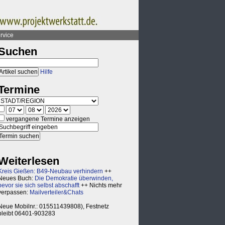
rvice
Suchen
Hilfe
Termine
vergangene Termine anzeigen
Weiterlesen
Kreis Gießen: B49-Neubau verhindern
++
Neues Buch:
Die Demokratie überwinden,
bevor sie sich selbst abschafft
++ Nichts mehr
verpassen:
Mailverteiler&Chats
Neue Mobilnr.: 015511439808), Festnetz
bleibt 06401-903283