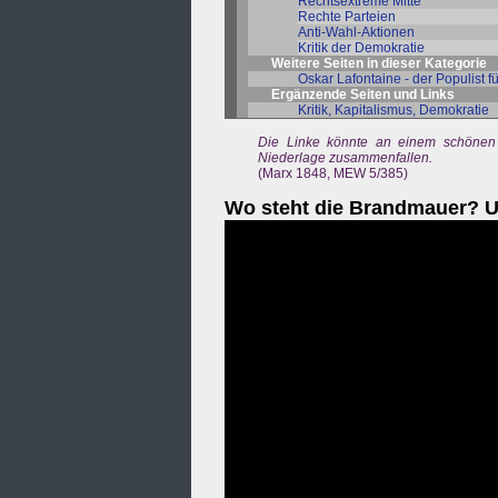
Rechtsextreme Mitte
Rechte Parteien
Anti-Wahl-Aktionen
Kritik der Demokratie
Weitere Seiten in dieser Kategorie
Oskar Lafontaine - der Populist f
Ergänzende Seiten und Links
Kritik, Kapitalismus, Demokratie
Die Linke könnte an einem schönen M
Niederlage zusammenfallen.
(Marx 1848, MEW 5/385)
Wo steht die Brandmauer? Un