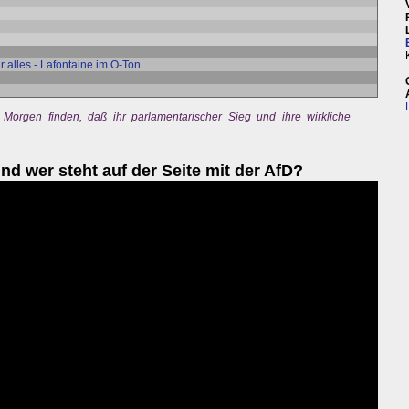
ür alles - Lafontaine im O-Ton
orgen finden, daß ihr parlamentarischer Sieg und ihre wirkliche
d wer steht auf der Seite mit der AfD?