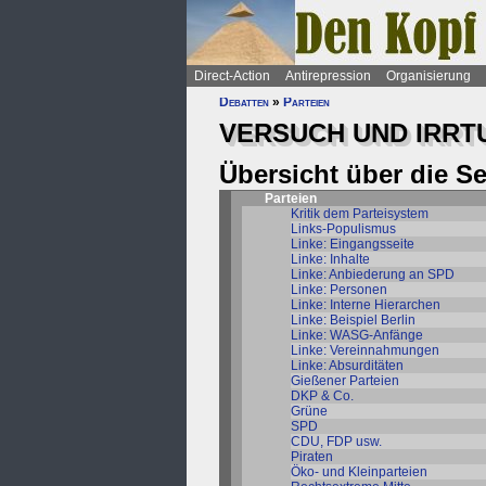
Direct-Action
Antirepression
Organisierung
Debatten
»
Parteien
VERSUCH UND IRRTU
Übersicht über die S
Parteien
Kritik dem Parteisystem
Links-Populismus
Linke: Eingangsseite
Linke: Inhalte
Linke: Anbiederung an SPD
Linke: Personen
Linke: Interne Hierarchen
Linke: Beispiel Berlin
Linke: WASG-Anfänge
Linke: Vereinnahmungen
Linke: Absurditäten
Gießener Parteien
DKP & Co.
Grüne
SPD
CDU, FDP usw.
Piraten
Öko- und Kleinparteien