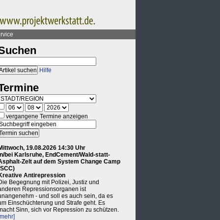
rvice
Suchen
Hilfe
Termine
vergangene Termine anzeigen
Mittwoch, 19.08.2026 14:30 Uhr
in/bei Karlsruhe, EndCement/Wald-statt-
Asphalt-Zelt auf dem System Change Camp
(SCC)
Kreative Antirepression
Die Begegnung mit Polizei, Justiz und
anderen Repressionsorganen ist
unangenehm - und soll es auch sein, da es
um Einschüchterung und Strafe geht. Es
macht Sinn, sich vor Repression zu schützen.
[mehr]