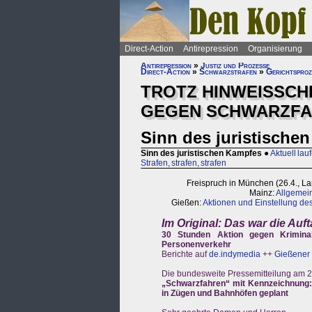
Direct-Action
Antirepression
Organisierung
Antirepression
»
Justiz und Prozesse
Direct-Action
»
Schwarzstrafen
»
Gerichtsproz
TROTZ HINWEISSCH
GEGEN SCHWARZFA
Sinn des juristische
Sinn des juristischen Kampfes
●
Aktuell lauf
Strafen, strafen, strafen
Freispruch in München (26.4., L
Mainz:
Allgemei
Gießen:
Aktionen und Einstellung de
Im Original: Das war die Auf
30 Stunden Aktion gegen Kriminali
Personenverkehr
Berichte auf
de.indymedia
++
Gießener 
Die bundesweite Pressemitteilung am 26
„Schwarzfahren“ mit Kennzeichnung: 
in Zügen und Bahnhöfen geplant