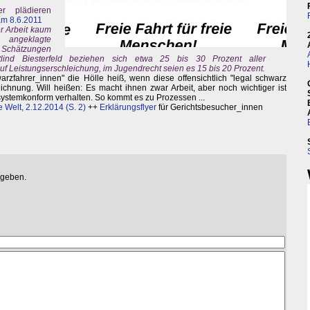
er plädieren
am 8.6.2011
er Arbeit kaum
angeklagte
 Schätzungen
etlind Biesterfeld beziehen sich etwa 25 bis 30 Prozent aller
f Leistungserschleichung, im Jugendrecht seien es 15 bis 20 Prozent.
rzfahrer_innen" die Hölle heiß, wenn diese offensichtlich "legal schwarz
ichnung. Will heißen: Es macht ihnen zwar Arbeit, aber noch wichtiger ist
systemkonform verhalten. So kommt es zu Prozessen ...
 Welt, 2.12.2014 (S. 2)
++
Erklärungsflyer
für Gerichtsbesucher_innen
egeben.