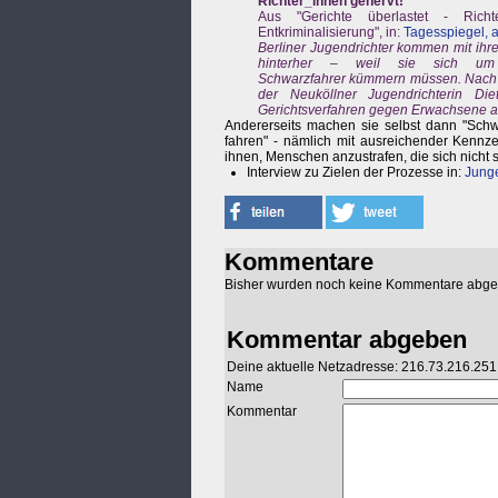
Richter_innen genervt!
Aus "Gerichte überlastet - Richt
Entkriminalisierung", in:
Tagesspiegel, 
Berliner Jugendrichter kommen mit ihr
hinterher – weil sie sich um 
Schwarzfahrer kümmern müssen. Nach
der Neuköllner Jugendrichterin Di
Gerichtsverfahren gegen Erwachsene au
Andererseits machen sie selbst dann "Schwa
fahren" - nämlich mit ausreichender Kennze
ihnen, Menschen anzustrafen, die sich nicht 
Interview zu Zielen der Prozesse in:
Junge
Kommentare
Bisher wurden noch keine Kommentare abg
Kommentar abgeben
Deine aktuelle Netzadresse: 216.73.216.251
Name
Kommentar