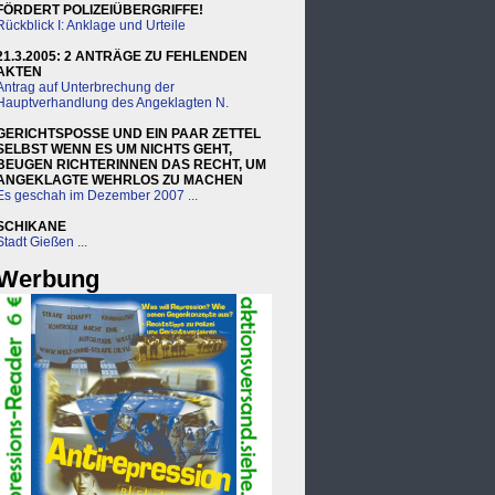
FÖRDERT POLIZEIÜBERGRIFFE!
Rückblick I: Anklage und Urteile
21.3.2005: 2 ANTRÄGE ZU FEHLENDEN
AKTEN
Antrag auf Unterbrechung der
Hauptverhandlung des Angeklagten N.
GERICHTSPOSSE UND EIN PAAR ZETTEL
SELBST WENN ES UM NICHTS GEHT,
BEUGEN RICHTERINNEN DAS RECHT, UM
ANGEKLAGTE WEHRLOS ZU MACHEN
Es geschah im Dezember 2007 ...
SCHIKANE
Stadt Gießen ...
Werbung