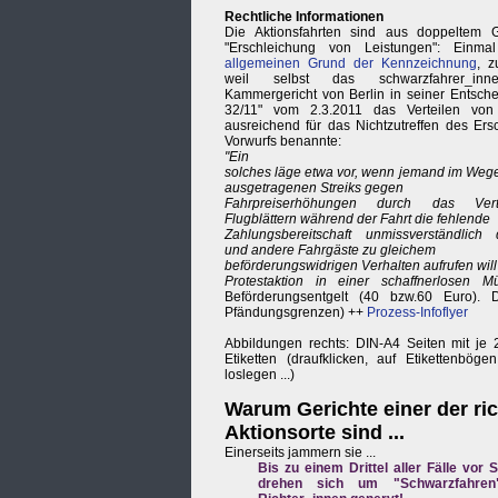
Rechtliche Informationen
Die Aktionsfahrten sind aus doppeltem 
"Erschleichung von Leistungen": Einm
allgemeinen Grund der Kennzeichnung
, z
weil selbst das schwarzfahrer_inne
Kammergericht von Berlin in seiner Entsch
32/11" vom 2.3.2011 das Verteilen von
ausreichend für das Nichtzutreffen des Ers
Vorwurfs benannte:
"Ein
solches läge etwa vor, wenn jemand im Wege
ausgetragenen Streiks gegen
Fahrpreiserhöhungen durch das Ver
Flugblättern während der Fahrt die fehlende
Zahlungsbereitschaft unmissverständlich d
und andere Fahrgäste zu gleichem
beförderungswidrigen Verhalten aufrufen wil
Protestaktion in einer schaffnerlosen M
Beförderungsentgelt (40 bzw.60 Euro).
Pfändungsgrenzen) ++
Prozess-Infoflyer
Abbildungen rechts: DIN-A4 Seiten mit j
Etiketten (draufklicken, auf Etikettenbög
loslegen ...)
Warum Gerichte einer der ri
Aktionsorte sind ...
Einerseits jammern sie ...
Bis zu einem Drittel aller Fälle vor 
drehen sich um "Schwarzfahren"