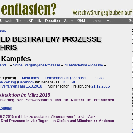
Umwelt
Theorie&Politik
Debatten
Saasen/GI/Mittelhessen
Materialien
Se
esse
ILD BESTRAFEN? PROZESSE
HRIS
n Kampfes
end ...
●
Vorbei: vergangene Prozesse
●
Zu erwartende Prozesse
●
andgericht) ++
Mehr Infos
++
Fernsehbericht (Abendschau im BR)
ne Zeitung
(
Facebook
mit Debatte) ++
FR
++
ND
s Verfahrens am 15.3.2018
++ Vorher schon: Freisprüche
21.12.2015
taktaktion im März 2015
sierung von Schwarzfahren und für Nulltarif im öffentlichen
Zeitung
.2.2015 mit Infos zu geplanten Aktionen vom 1. bis 5. März
Drei Prozesse in vier Tagen – in Gießen und München ++ Aktionen