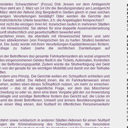
eistetes Schwarzfahrer“ (Focus) Dirk Jessen vor dem Amtsgericht
. Nun steht am 2. März um 14 Uhr die Berufungsinstanz am Landgericht
ärz steht der Aktivist Jörg Bergstedt in Gießen gleich in zwei solchen
herigen Verurteilungen bestätigt? Oder werden die Gerichte den
trichterliche Urteile beachten, d.h. die Angeklagten freisprechen?
ind nicht die einzigen ihrer Art. Inzwischen laufen in mehreren Städten
mit Hinweisschild. Sie stehen für eine doppelte Auseinandersetzung
ft strafrechtlich und gesellschaftlich bewertet wird.
rzfahrer_innen, die ebenfalls mit Hinweisschild fahren und sehr
innen abbekommen (von Freisprüchen bis zu harten Strafen) bestehen
st. Die Justiz würde mit ihren Verurteilungen Kapitalinteressen fördern,
ndlage zu haben (siehe die rechtlichen Darstellungen auf
ugen der Betroffenen das gesamte Fahrkartensystem als sozial ungerecht
 des eingenommenen Geldes fließt in die Tickets, Automaten, Kontrollen
 der Beförderungsqualität. Zudem würde die Strafverfolgung viel Geld
on der gerade für sie wichtigen Mobilität und damit von der Teilhabe
tten.
ondern ums Prinzip. Die Gerichte wollen ein Schlupfloch schließen und
Gesetz selbst. Die Aktivist_innen, die im Fahrkartenwesen einen
ehen, wollen eben dieses Schlupfloch nutzen, um mehr zu erreichen.
Wandel – das ist die eigentliche Frage, vor dem das Münchener
ntscheidung so oder so, denn eine klare Vorgabe gibt der zur Anwendung
agte und sonstige Betroffene fordern das Gericht auf, die Lücke im
damit die direkt Betroffenen, Umwelt und ärmere Bevölkerungsteile zu
che einen Weg ebnen, den Nulltarif im öffentlichen Personenverkehr
ahrt sowie solidarisch in anderen Städten Aktionen für einen Nulltarif
gegen die Kriminalisierung des Schwarzfahrens, die besondere