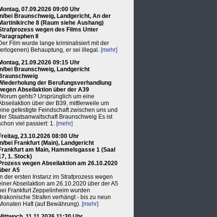
Montag, 07.09.2026 09:00 Uhr
in/bei Braunschweig, Landgericht, An der
Martinikirche 8 (Raum siehe Aushang)
Strafprozess wegen des Films Unter
Paragraphen II
Der Film wurde lange kriminalisiert mit der
(erlogenen) Behauptung, er sei illegal.
[mehr]
Montag, 21.09.2026 09:15 Uhr
in/bei Braunschweig, Landgericht
Braunschweig
Wiederholung der Berufungsverhandlung
wegen Abseilaktion über der A39
Worum gehts? Ursprünglich um eine
Abseilaktion über der B39, mittlerweile um
eine gefestigte Feindschaft zwischen uns und
der Staatsanwaltschaft Braunschweig Es ist
schon viel passiert: 1.
[mehr]
Freitag, 23.10.2026 08:00 Uhr
in/bei Frankfurt (Main), Landgericht
Frankfurt am Main, Hammelsgasse 1 (Saal
17, 1. Stock)
Prozess wegen Abseilaktion am 26.10.2020
über A5
In der ersten Instanz im Strafprozess wegen
einer Abseilaktion am 26.10.2020 über der A5
bei Frankfurt Zeppelinheim wurden
drakonische Strafen verhängt - bis zu neun
Monaten Haft (auf Bewährung).
[mehr]
Mittwoch, 11.11.2026 11:30 Uhr