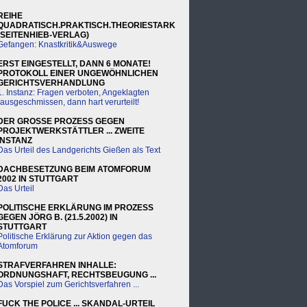
REIHE
QUADRATISCH.PRAKTISCH.THEORIESTARK
(SEITENHIEB-VERLAG)
Gefangen: Knastkritik&Auswege
ERST EINGESTELLT, DANN 6 MONATE!
PROTOKOLL EINER UNGEWÖHNLICHEN
GERICHTSVERHANDLUNG
1. Instanz: Fragen verboten, Angeklagten
rausgeschmissen, dann hart verurteilt!
DER GROSSE PROZESS GEGEN
PROJEKTWERKSTÄTTLER ... ZWEITE
INSTANZ
Das Urteil des Landgerichts Gießen als Text
DACHBESETZUNG BEIM ATOMFORUM
2002 IN STUTTGART
Das Urteil
POLITISCHE ERKLÄRUNG IM PROZESS
GEGEN JÖRG B. (21.5.2002) IN
STUTTGART
Politische Erklärung zur Aktion gegen das
Atomforum
STRAFVERFAHREN INHALLE:
ORDNUNGSHAFT, RECHTSBEUGUNG ...
Das Vorspiel zum Gerichtsverfahren ...
FUCK THE POLICE ... SKANDAL-URTEIL