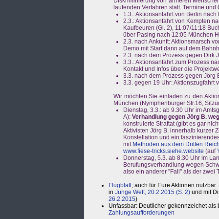
Diskriminierung von ärmeren Menschen 
laufenden Verfahren statt. Termine und 
1.3.: Aktionsanfahrt von Berlin na
2.3.: Aktionsanfahrt von Kempten n
Kaufbeuren (Gl. 2), 11:07/11:18 Buchl
über Pasing nach 12:05 München Hb
2.3. nach Ankunft: Aktionsmarsch 
Demo mit Start dann auf dem Bahnh
2.3. nach dem Prozess gegen Dirk 
3.3.: Aktionsanfahrt zum Prozess na
Kontakt und Infos über die Projekt
3.3. nach dem Prozess gegen Jörg 
3.3. gegen 19 Uhr: Aktionszugfahrt
Wir möchten Sie einladen zu den Aktion
München (Nymphenburger Str.16, Sitzung
Dienstag, 3.3.: ab 9.30 Uhr im Amts
A):
Verhandlung gegen Jörg B. weg
konstruierte Straftat (gibt es gar 
Aktivisten Jörg B. innerhalb kurzer Ze
Konstellation und ein faszinierendes 
mit
Methoden aus dem Dritten Reic
www.fiese-tricks.siehe.website
(auf
Donnerstag, 5.3. ab 8.30 Uhr im La
Berufungsverhandlung wegen Schwarz
also ein anderer "Fall" als der zwei
Flugblatt
, auch für Eure Aktionen nutzbar
in
Junge Welt, 20.2.2015 (S. 2)
und mit Di
26.2.2015
)
Unfassbar: Deutlicher gekennzeichet als b
Zahlungsaufforderungen