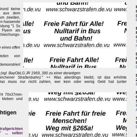
Grund keine
al aus dem
um zweiten,
n-hassende
eidung "1 Ss
 Flyern als
chleichungs-
 eines offen
teilen von
emonstriert
l (vgl. BayObLG JR 1969, 390 zu einer derartigen
ünchener Straßenbahn)."
++ Was allerdings bleibt, ist das erhöhte
 Das muss nur nicht zahlen, wer kein oder wenig Geld hat (unter
e 24 70x37mm-
en kleben und
chtigen
Strafgerichten
 ... selbst