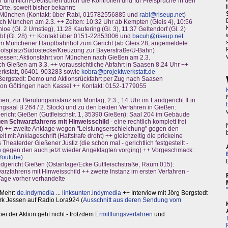
und Nicht-Deutschen durch die Kontrollen und für Freisprüche in den
Orte, soweit bisher bekannt:
ch München (Kontakt: über Rabi, 015782556885 und
rabi@riseup.net
)
ach München am 2.3. ++ Zeiten: 10:32 Uhr ab Kempten (Gleis 4), 10:56
oe (Gl. 2 Umstieg), 11:28 Kaufering (Gl. 3), 11:37 Geltendorf (Gl. 2)
f (Gl. 28) ++ Kontakt über 0151-22853006 und
bacuh@riseup.net
vom Münchener Hauptbahnhof zum Gericht (ab Gleis 28, angemeldete
ofsplatz/Südostecke/Kreuzung zur Bayerstraße/U-Bahn)
Jessen: Aktionsfahrt von München nach Gießen am 2.3.
ch Gießen am 3.3. ++ voraussichtliche Abfahrt in Saasen 8.24 Uhr ++
werkstatt, 06401-903283 sowie
kobra@projektwerkstatt.de
Bergstedt: Demo und Aktionsrückfahrt per Zug nach Saasen
 von Göttingen nach Kassel ++ Kontakt: 0152-1779055
en, zur Berufungsinstanz am Montag, 2.3., 14 Uhr im Landgericht II in
saal B 264 / 2. Stock) und zu den beiden Verfahren in Gießen:
gericht Gießen (Gutfleischstr. 1, 35390 Gießen): Saal 204 im Gebäude
en Schwarzfahrens mit Hinweisschild
- eine rechtlich komplett frei
nicht) ++ zweite Anklage wegen "Leistungserschleichung" gegen den
it mit Anklageschrift (Haftstrafe droht) ++ gleichzeitig die prickelne
Theaterder Gießener Justiz (die schon mal - gerichtlich festgestellt -
h
gegen den auch jetzt wieder Angeklagten vorging) ++ Vorgeschmack:
Youtube
)
ndgericht Gießen (Ostanlage/Ecke Gutfleischstraße, Raum 015):
fahrens mit Hinweisschild ++ zweite Instanz im ersten Verfahren -
 Tage vorher verhandelte
. Mehr:
de.indymedia
...
linksunten.indymedia
++ Interview mit Jörg Bergstedt
rk Jessen auf Radio Lora924 (
Ausschnitt aus deren Sendung vom
ei der Aktion geht nicht - trotzdem
Ermittlungsverfahren
und