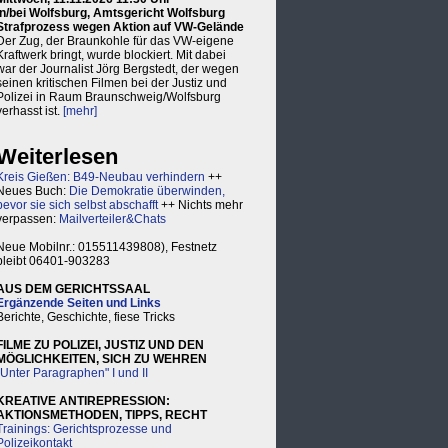
in/bei Wolfsburg, Amtsgericht Wolfsburg
Strafprozess wegen Aktion auf VW-Gelände
Der Zug, der Braunkohle für das VW-eigene
Kraftwerk bringt, wurde blockiert. Mit dabei
war der Journalist Jörg Bergstedt, der wegen
seinen kritischen Filmen bei der Justiz und
Polizei in Raum Braunschweig/Wolfsburg
verhasst ist.
[mehr]
Weiterlesen
Kreis Gießen: B49-Neubau verhindern
++
Neues Buch:
Die Demokratie überwinden,
bevor sie sich selbst abschafft
++ Nichts mehr
verpassen:
Mailverteiler&Chats
Neue Mobilnr.: 015511439808), Festnetz
bleibt 06401-903283
AUS DEM GERICHTSSAAL
Ergänzende Seiten und Links
Berichte, Geschichte, fiese Tricks
FILME ZU POLIZEI, JUSTIZ UND DEN
MÖGLICHKEITEN, SICH ZU WEHREN
"Unter Paragraphen" I und II
KREATIVE ANTIREPRESSION:
AKTIONSMETHODEN, TIPPS, RECHT
Trainings: Gerichtsprozesse und
Polizeikontakt