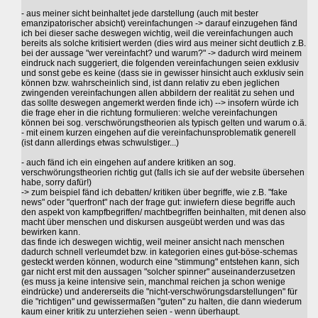
- aus meiner sicht beinhaltet jede darstellung (auch mit bester
emanzipatorischer absicht) vereinfachungen -> darauf einzugehen fänd
ich bei dieser sache deswegen wichtig, weil die vereinfachungen auch
bereits als solche kritisiert werden (dies wird aus meiner sicht deutlich z.B.
bei der aussage "wer vereinfacht? und warum?" -> dadurch wird meinem
eindruck nach suggeriert, die folgenden vereinfachungen seien exklusiv
und sonst gebe es keine (dass sie in gewisser hinsicht auch exklusiv sein
können bzw. wahrscheinlich sind, ist dann relativ zu eben jeglichen
zwingenden vereinfachungen allen abbildern der realität zu sehen und
das sollte deswegen angemerkt werden finde ich) --> insofern würde ich
die frage eher in die richtung formulieren: welche vereinfachungen
können bei sog. verschwörungstheorien als typisch gelten und warum o.ä.
- mit einem kurzen eingehen auf die vereinfachunsproblematik generell
(ist dann allerdings etwas schwulstiger...)
- auch fänd ich ein eingehen auf andere kritiken an sog.
verschwörungstheorien richtig gut (falls ich sie auf der website übersehen
habe, sorry dafür!)
-> zum beispiel fänd ich debatten/ kritiken über begriffe, wie z.B. "fake
news" oder "querfront" nach der frage gut: inwiefern diese begriffe auch
den aspekt von kampfbegriffen/ machtbegriffen beinhalten, mit denen also
macht über menschen und diskursen ausgeübt werden und was das
bewirken kann.
das finde ich deswegen wichtig, weil meiner ansicht nach menschen
dadurch schnell verleumdet bzw. in kategorien eines gut-böse-schemas
gesteckt werden können, wodurch eine "stimmung" entstehen kann, sich
gar nicht erst mit den aussagen "solcher spinner" auseinanderzusetzen
(es muss ja keine intensive sein, manchmal reichen ja schon wenige
eindrücke) und andererseits die "nicht-verschwörungsdarstellungen" für
die "richtigen" und gewissermaßen "guten" zu halten, die dann wiederum
kaum einer kritik zu unterziehen seien - wenn überhaupt.