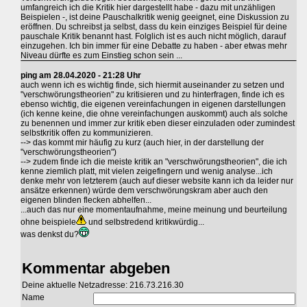
umfangreich ich die Kritik hier dargestellt habe - dazu mit unzähligen
Beispielen -, ist deine Pauschalkritik wenig geeignet, eine Diskussion zu
eröffnen. Du schreibst ja selbst, dass du kein einziges Beispiel für deine
pauschale Kritik benannt hast. Folglich ist es auch nicht möglich, darauf
einzugehen. Ich bin immer für eine Debatte zu haben - aber etwas mehr
Niveau dürfte es zum Einstieg schon sein ...
ping am 28.04.2020 - 21:28 Uhr
auch wenn ich es wichtig finde, sich hiermit auseinander zu setzen und
"verschwörungstheorien" zu kritisieren und zu hinterfragen, finde ich es
ebenso wichtig, die eigenen vereinfachungen in eigenen darstellungen
(ich kenne keine, die ohne vereinfachungen auskommt) auch als solche
zu benennen und immer zur kritik eben dieser einzuladen oder zumindest
selbstkritik offen zu kommunizieren.
--> das kommt mir häufig zu kurz (auch hier, in der darstellung der
"verschwörungstheorien")
--> zudem finde ich die meiste kritik an "verschwörungstheorien", die ich
kenne ziemlich platt, mit vielen zeigefingern und wenig analyse...ich
denke mehr von letzterem (auch auf dieser website kann ich da leider nur
ansätze erkennen) würde dem verschwörungskram aber auch den
eigenen blinden flecken abhelfen...
...auch das nur eine momentaufnahme, meine meinung und beurteilung
ohne beispiele
und selbstredend kritikwürdig...
was denkst du?
Kommentar abgeben
Deine aktuelle Netzadresse: 216.73.216.30
Name