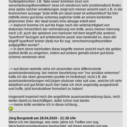
'runtergebrochen: z.B. 'fake news' kommen (nur) von
verschwörungstheoretikern' (was ich wiederum sehr problematisch finde).
eine spitze solcher einstellungen zeigt sich meiner ansicht nach z.B. in der
bruhnschen aussage "jede kritik am staat israel ist antisemitisch"da hier
mithilfe eines gut-böse-schemas jeglicher kritik an einem konkreten
phänomen (hier: der staat israel) eine absage erteilt wird
--> dadurch komme ich auf die frage nach der wirkmächtigkeit von
diskursen hinsichtlich der verhinderung von kritik, wozu meiner meinung
nach z.B. auch die spielerei von hanloser mit dem begriff (die andere)
"querfront" bezogen auf antideutsche passt: was bedeutet es, dass der
begriff 'querfront' bisher (fast) nur für sog. verschwörungstheoretiker
aufgegriffen wurde? ...
--> in dem sinne beinhalten diese begriffe meiner ansicht nach die gefahr,
(selbst-)kritik zu umgehen, indem auf andere gemäß einem gut-böse-
schema verwiesen wird.
--> auf dieser website sehe ich ansonsten eine differenzierte
auseinandersetzung: bei meiner beurteilung von "nur ansätze erkennen"
hatte ich die oben genannten punkte im hinterkopf, nicht z.B. die
auseinandersetzungen mit jürgen elsässer oder azk usw., welche ich sehr
detailliert und gut finde! auch hier habe ich mich ungünstig ausgedrückt
und hoffe, jetzt konstruktiver formuliert zu haben!
insgesamt inspiriert mich die angeführte auseinandersetzung dazu, mich
weiter damit zu beschäftigen, dafür schon mal danke.
--> meine kritik verstehe ich in diese richtung...
Jörg Bergstedt am 28.04.2020 - 21:36 Uhr
Wenn ich mir überlege, wie viele Jahre ich Treffen von sog.
Verschwörungsideologen beobachtet, mit ihnen geredet und wie