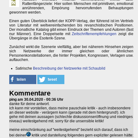
Rattenfängerziele: Hier sollen Menschen mit primitiven, emotional
anrührenden, Empörung hervorrufenden Behauptungen
gewonnen werden.
Einen guten Überblick liefert der KOPP-Verlag, der führend ist im Vertrieb
von Literatur mit weltvereinfachenden bis revanchistischen Positionen.
Der monatliche Katalog gibt einen Eindruck der Themen und Autoren (fast
nur Männer). Eine Doppelseite mit
Zeitschriftenempfehlungen
zeigt die
Übergänge in die Esoterik-Szene.
Zunächst wirkt die Szenerie vielfältig, aber bei näherem Hinsehen zeigen
sich Netzwerke der immer gleichen oder ähnlichen
Personenkonstellationen, die hinter Projekten, Kongressen, Verlagen usw.
auftauchen.
Satirische
Beschreibung der Netzwerke mit Schaubild
Kommentare
ping am 30.04.2020 - 00:36 Uhr
danke für deine antwort.
ich kann mir vorstellen, dass meine pauschale kritik - auch insbesondere
an dieser website - verärgern kann (gerade mit dem hintergrund!). ich
gehe mit deinen aussagen (schlechte diskussionseröffnung und niedriges
niveau) weitestgehend mit. sorry für die unsensible kritik!
meine einschränkung auf "weitestgehend" bezieht sich darauf, dass ich
bei deiner
kritik und darstellung folgendes gern expliziter gelesen hätte: