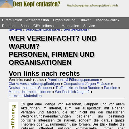
Direct-Action
Antirepression
Organisierung
Umwelt
Theorie&Politik
Debatten
Saasen/GI/Mittelhessen
Materialien
Service
Debatten
»
Verschwörungsglauben
»
Wer vereinfacht?
WER VEREINFACHT? UND
WARUM?
PERSONEN, FIRMEN UND
ORGANISATIONEN
Von links nach rechts
Von links nach rechts
●
Prominente & Führungspersonen
●
Öko zu Verschwörungsgläubigen
●
Compact und Jürgen Elsässer
●
Deutsch-nationale Gruppen
●
Treffpunkte und lose Runden
●
Parteien
●
Medien, Internetplattformen
●
Wer lässt sich fangen?
●
Links und Materialien
Es gibt eine Menge von Personen, Gruppen und vor allem
AkteurInnen im Internet, zum Teil ausgestattet mit eigenen
Verlagen und Medien, die sich nicht nur der klassischen
Welterklärungsvereinfachungen bedienen, um bestimmte
politische Interessen zu stärken, sondern die daraus ganze
Theorien oder Zusammenschlüsse formen. Der Blick hinter die
Kulissen offenbart mitunter kommerzielle, immer aber