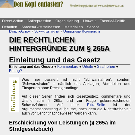
Direct-Action
Antirepression
Organisierung
Umwelt
Theorie&Politik
Debatten
Saasen/GI/Mittelhessen
Materialien
Service
Direct-Action
»
Schwarzstrafen
»
Urteile und Kommentare
DIE RECHTLICHEN
HINTERGRÜNDE ZUM § 265A
Einleitung und das Gesetz
Einleitung und das Gesetz
●
Kommentare
●
Urteile
●
Strafhöhen
●
Betrug?
Was hier passiert, ist nicht "Schwarzfahren", sondern
"Schwarzstrafen" – nämlich das Anklagen, Verurteilen und
Einsperren ohne Rechtsgrundlage!
Auf dieser Seiten finden sich Gesetzestext, Kommentare und
Urteile zum § 265a und zur Frage gekennzeichneten
Schwarzfahrens. Auf einer
Extra-Seite
ist der
Argumentationsstrang aufgelistet, nach dem die Nichtstrafbarkeit
auch vor Gericht nachgewiesen werden kann.
Erschleichung von Leistungen (§ 265a im
Strafgesetzbuch)