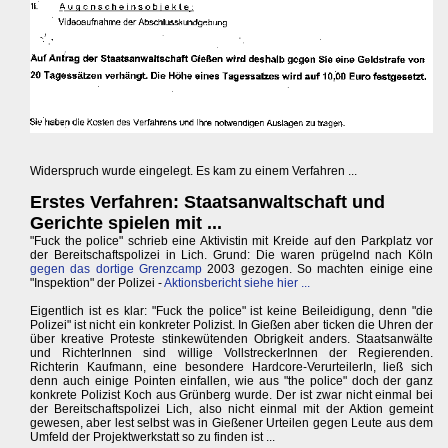
Widerspruch wurde eingelegt. Es kam zu einem Verfahren ...
Erstes Verfahren: Staatsanwaltschaft und
Gerichte spielen mit ...
"Fuck the police" schrieb eine Aktivistin mit Kreide auf den Parkplatz vor
der Bereitschaftspolizei in Lich. Grund: Die waren prügelnd nach Köln
gegen das dortige Grenzcamp
2003 gezogen. So machten einige eine
"Inspektion" der Polizei -
Aktionsbericht siehe hier ...
Eigentlich ist es klar: "Fuck the police" ist keine Beileidigung, denn "die
Polizei" ist nicht ein konkreter Polizist. In Gießen aber ticken die Uhren der
über kreative Proteste stinkewütenden Obrigkeit anders. Staatsanwälte
und RichterInnen sind willige VollstreckerInnen der Regierenden.
Richterin Kaufmann, eine besondere Hardcore-VerurteilerIn, ließ sich
denn auch einige Pointen einfallen, wie aus "the police" doch der ganz
konkrete Polizist Koch aus Grünberg wurde. Der ist zwar nicht einmal bei
der Bereitschaftspolizei Lich, also nicht einmal mit der Aktion gemeint
gewesen, aber lest selbst was in Gießener Urteilen gegen Leute aus dem
Umfeld der Projektwerkstatt so zu finden ist ...