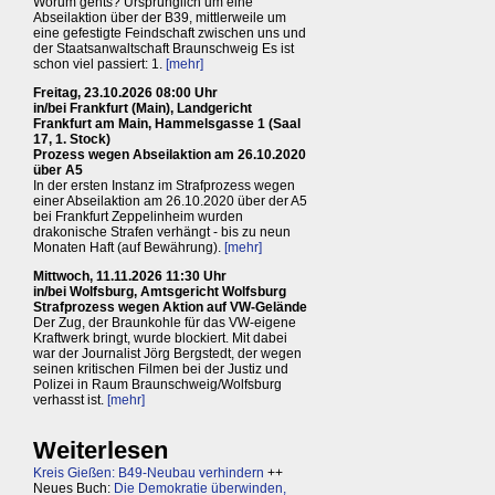
Worum gehts? Ursprünglich um eine
Abseilaktion über der B39, mittlerweile um
eine gefestigte Feindschaft zwischen uns und
der Staatsanwaltschaft Braunschweig Es ist
schon viel passiert: 1.
[mehr]
Freitag, 23.10.2026 08:00 Uhr
in/bei Frankfurt (Main), Landgericht
Frankfurt am Main, Hammelsgasse 1 (Saal
17, 1. Stock)
Prozess wegen Abseilaktion am 26.10.2020
über A5
In der ersten Instanz im Strafprozess wegen
einer Abseilaktion am 26.10.2020 über der A5
bei Frankfurt Zeppelinheim wurden
drakonische Strafen verhängt - bis zu neun
Monaten Haft (auf Bewährung).
[mehr]
Mittwoch, 11.11.2026 11:30 Uhr
in/bei Wolfsburg, Amtsgericht Wolfsburg
Strafprozess wegen Aktion auf VW-Gelände
Der Zug, der Braunkohle für das VW-eigene
Kraftwerk bringt, wurde blockiert. Mit dabei
war der Journalist Jörg Bergstedt, der wegen
seinen kritischen Filmen bei der Justiz und
Polizei in Raum Braunschweig/Wolfsburg
verhasst ist.
[mehr]
Weiterlesen
Kreis Gießen: B49-Neubau verhindern
++
Neues Buch:
Die Demokratie überwinden,