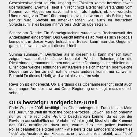
Geschlechtsverkehr sei ein Umgang mit Fäkalien kommt trotzdem etwas
überraschend. Eventuell liegt ein recht mittelalterliches Verständnis vom
Poppen vor. Abgesehen davon ist mehr als fraglich, ob die wörtliche
Übersetzung von "Fuck" überhaupt sinnvoll ist, wenn es als Schimpfwort
genutzt wird. Sowohl im amerikanischen wie auch im deutschen
Sprachraum ist es besser mit "Verpiss Dich" zu übersetzen.
Scherz am Rande: Ein Sprachgutachten wurde vom Rechtsanwalt der
Angeklagten eingefordert. Das Gericht lehnte es ab, weil es sich selbst als
kompetent in dieser Frage betrachtete. Besser kann man das Gegenteil
gar nicht beweisen wie mit diesem Urteil.
Summa summarum: Deutlicher als in diesem Fall kann mensch kaum
zeigen, was politsche Justiz bedeutet. Welche Schmiergelder die
RichterInnen genommen haben oder welche Drohungen die erhielten aus
Eliten oder welche Hoffnungen auf Karriere sie sich machten oder welche
Drogen sie vorher zu sich nahmen (was anderes kommt nur schwer in
Betracht für dieses Urteil), wird wohl nie zu klären sein.
Revision ist eingereicht. Ob allerdings das Oberlandesgericht nicht auch
dem langen Arm der Law-and-Order-Regierung unterliegt, muss mensch
sehen ...
OLG bestätigt Landgerichts-Urteil
Ende Oktober 2005 bestätigt das Oberlandesgericht Frankfurt am Main
das Berufungsurteil im "fuck the police"-Prozess. Obwohl es sich ohnehin
nur auf eine rechtliche Prüfung beschränken konnte, da es bei der
Revision ausschließlich um Verfahrensfehler geht, lässt sich die Kammer
des OLG ausführlich dazu aus, warum fuck the police konkrete
Polizeibeamten beleidigen kann - wie bereits das Landgericht begreift es
"fuck" als Ausdruck der Fäkalsprache , wobei unklar bleibt, was "fuck"