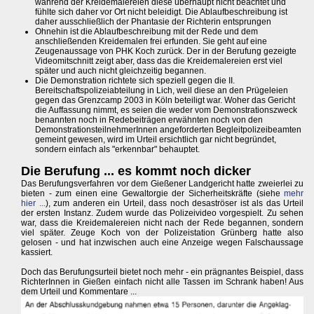
während der Kreidemalereien diese überhaupt nicht beachtet und
fühlte sich daher vor Ort nicht beleidigt. Die Ablaufbeschreibung ist
daher ausschließlich der Phantasie der Richterin entsprungen
Ohnehin ist die Ablaufbeschreibung mit der Rede und dem
anschließenden Kreidemalen frei erfunden. Sie geht auf eine
Zeugenaussage von PHK Koch zurück. Der in der Berufung gezeigte
Videomitschnitt zeigt aber, dass das die Kreidemalereien erst viel
später und auch nicht gleichzeitig begannen.
Die Demonstration richtete sich speziell gegen die II.
Bereitschaftspolizeiabteilung in Lich, weil diese an den Prügeleien
gegen das Grenzcamp 2003 in Köln beteiligt war. Woher das Gericht
die Auffassung nimmt, es seien die weder vom Demonstrationszweck
benannten noch in Redebeiträgen erwähnten noch von den
DemonstrationsteilnehmerInnen angeforderten Begleitpolizeibeamten
gemeint gewesen, wird im Urteil ersichtlich gar nicht begründet,
sondern einfach als "erkennbar" behauptet.
Die Berufung ... es kommt noch dicker
Das Berufungsverfahren vor dem Gießener Landgericht hatte zweierlei zu
bieten - zum einen eine Gewaltorgie der Sicherheitskräfte (siehe
mehr
hier ...
), zum anderen ein Urteil, dass noch desaströser ist als das Urteil
der ersten Instanz. Zudem wurde das Polizeivideo vorgespielt. Zu sehen
war, dass die Kreidemalereien nicht nach der Rede begannen, sondern
viel später. Zeuge Koch von der Polizeistation Grünberg hatte also
gelosen - und hat inzwischen auch eine Anzeige wegen Falschaussage
kassiert.
Doch das Berufungsurteil bietet noch mehr - ein prägnantes Beispiel, dass
RichterInnen in Gießen einfach nicht alle Tassen im Schrank haben! Aus
dem Urteil und Kommentare ...