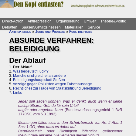
Direct-Action
Antirepression
Organisierung
Umwelt
Theorie&Politik
Debatten
Saasen/GI/Mittelhessen
Materialien
Service
Antirepression
»
Justiz und Prozesse
»
Fuck the police
ABSURDE VERFAHREN:
BELEIDIGUNG
Der Ablauf
1.
Der Ablauf
2.
Was bedeutet "Fuck"?
3.
Manche sind gleicher als andere
4.
Beleidigungshauptstadt Gießen
5.
Anzeige gegen Polizisten wegen Falschaussage
6.
Rechtliches zur Frage von Staatskritik und Beleidigung
7.
Links
Jeder soll sagen können, was er denkt, auch wenn er keine
nachprüfbaren Gründe für sein Urteil
angibt oder angeben kann.
(Bundesverfassungsgericht: 1 BvR
1770/91 vom 5.3.1992)
Meinungen fallen stets in den Schutzbereich von Art. 5 Abs. 1
Satz 1 GG, ohne dass es dabei auf
Begründetheit oder Richtigkeit [öffentlich geäusserter
Meinungen] ankäme. Sie verlieren diesen Schutz