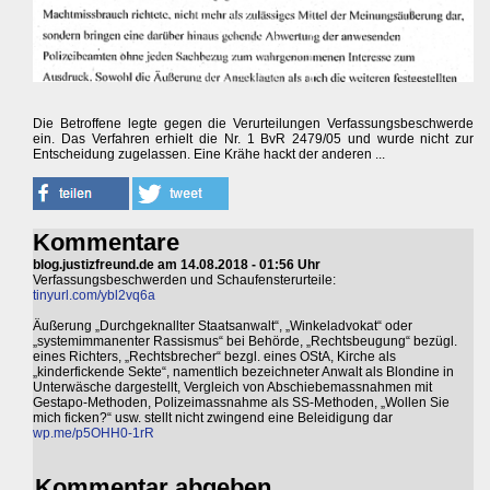
Die Betroffene legte gegen die Verurteilungen Verfassungsbeschwerde
ein. Das Verfahren erhielt die Nr. 1 BvR 2479/05 und wurde nicht zur
Entscheidung zugelassen. Eine Krähe hackt der anderen ...
Kommentare
blog.justizfreund.de am 14.08.2018 - 01:56 Uhr
Verfassungsbeschwerden und Schaufensterurteile:
tinyurl.com/ybl2vq6a
Äußerung „Durchgeknallter Staatsanwalt“, „Winkeladvokat“ oder
„systemimmanenter Rassismus“ bei Behörde, „Rechtsbeugung“ bezügl.
eines Richters, „Rechtsbrecher“ bezgl. eines OStA, Kirche als
„kinderfickende Sekte“, namentlich bezeichneter Anwalt als Blondine in
Unterwäsche dargestellt, Vergleich von Abschiebemassnahmen mit
Gestapo-Methoden, Polizeimassnahme als SS-Methoden, „Wollen Sie
mich ficken?“ usw. stellt nicht zwingend eine Beleidigung dar
wp.me/p5OHH0-1rR
Kommentar abgeben