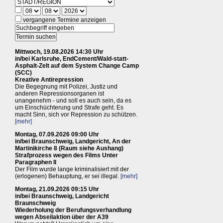
vergangene Termine anzeigen
Mittwoch, 19.08.2026 14:30 Uhr
in/bei Karlsruhe, EndCement/Wald-statt-
Asphalt-Zelt auf dem System Change Camp
(SCC)
Kreative Antirepression
Die Begegnung mit Polizei, Justiz und
anderen Repressionsorganen ist
unangenehm - und soll es auch sein, da es
um Einschüchterung und Strafe geht. Es
macht Sinn, sich vor Repression zu schützen.
[mehr]
Montag, 07.09.2026 09:00 Uhr
in/bei Braunschweig, Landgericht, An der
Martinikirche 8 (Raum siehe Aushang)
Strafprozess wegen des Films Unter
Paragraphen II
Der Film wurde lange kriminalisiert mit der
(erlogenen) Behauptung, er sei illegal.
[mehr]
Montag, 21.09.2026 09:15 Uhr
in/bei Braunschweig, Landgericht
Braunschweig
Wiederholung der Berufungsverhandlung
wegen Abseilaktion über der A39