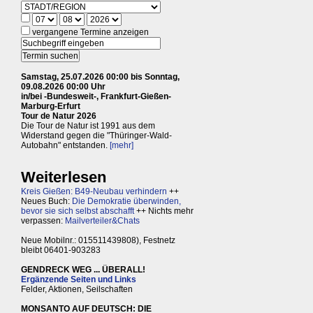
vergangene Termine anzeigen
Samstag, 25.07.2026 00:00 bis Sonntag,
09.08.2026 00:00 Uhr
in/bei -Bundesweit-, Frankfurt-Gießen-
Marburg-Erfurt
Tour de Natur 2026
Die Tour de Natur ist 1991 aus dem
Widerstand gegen die "Thüringer-Wald-
Autobahn" entstanden.
[mehr]
Weiterlesen
Kreis Gießen: B49-Neubau verhindern
++
Neues Buch:
Die Demokratie überwinden,
bevor sie sich selbst abschafft
++ Nichts mehr
verpassen:
Mailverteiler&Chats
Neue Mobilnr.: 015511439808), Festnetz
bleibt 06401-903283
GENDRECK WEG ... ÜBERALL!
Ergänzende Seiten und Links
Felder, Aktionen, Seilschaften
MONSANTO AUF DEUTSCH: DIE