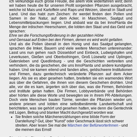
ich verkündige euch große Freude, die allem Volk widerfahren wird; denn
wir haben heute die für unseren Profit sorgenden Pflanzen ausgebracht,
welche ist Mais und Kartoffeln und Raps und Weizen, überall in Stadt und
Land. Und das habt zum Zeichen: ihr werdet finden den Pollen und
Samen in der Natur, auf dem Acker, in Maschinen, Saatgut und
Lebensmittelpackungen liegen. Und alsbald war da bei InnoPlanta die
Menge der irdischen Heerscharen, die lobten den Staat und das Geld und
sprachen:
Ehre sei die Forschungsförderung in der gezahlten Höhe
und Gensaat auf Erden bei den Firmen, denen es wird wohl gefallen.
Und als die Pollen überall in den Honig und das Saatgut gelangten,
sprachen die Imker, Bauern und viele weitere Menschen untereinander:
Lasst uns nun gehen nach Düsseldorf und Einbeck, Ludwigshafen und
Leverkusen, Gießen und Oberboihingen, Groß Lüsewitz und Üplingen,
Gatersleben und Quedlinburg - und die Geschichten verbreiten und
verhindern, die da geschehen, die uns InnoPlanta und andere kundgetan
haben. Und sie kamen eilend und fanden alles, geldschwere Institutionen
und Firmen, dazu gentechnisch veränderte Pflanzen auf dem Acker
liegen. Als sie es aber gesehen hatten, breiteten sie ein warnendes Wort
aus über die Gefahren, die ihnen von diesem Geschehen drohten. Und
alle, vor die es kam, ärgerten sich über das, was die Firmen, Behörden
und Institute getan hatten. Die Firmen, Lobbyverbände und Behörden
aber hörten alle diese Worte und bewegten sie in ihrem PR-Abteilungen.
Doch viele Menschen bauten Türme, sensten die Pflanzen wieder um,
andere priesen und lobten eine selbstbestimmte Landwirtschaft und
berichteten, was sie gehört und gesehen hatten, wie denn die Gentechnik
mit Lügen, Betrug und blanker Macht durchgesetzt worden war.
Sie finden solche Märchenerzählungen eine blöde Form der
Darstellung? Gut, über "Kunst" oder Geschmack lässt sich schwer
streiten. Aber lesen Sie mal die
Märchen der BefürworterInnen
- und
die meinen das Ernst!