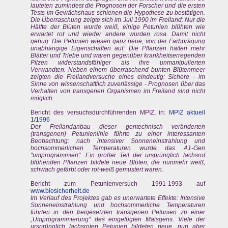
lauteten zumindest die Prognosen der Forscher und die ersten
Tests im Gewächshaus schienen die Hypothese zu bestätigen.
Die Überraschung zeigte sich im Juli 1990 im Freiland: Nur die
Hälfte der Blüten wurde weiß, einige Petunien blühten wie
erwartet rot und wieder andere wurden rosa. Damit nicht
genug. Die Petunien wiesen ganz neue, von der Farbprägung
unabhängige Eigenschaften auf: Die Pflanzen hatten mehr
Blätter und Triebe und waren gegenüber krankheitserregenden
Pilzen widerstandsfähiger als ihre unmanipulierten
Verwandten. Neben einem überraschend bunten Blütenmeer
zeigten die Freilandversuche eines eindeutig: Sichere - im
Sinne von wissenschaftlich zuverlässige - Prognosen über das
Verhalten von transgenen Organismen im Freiland sind nicht
möglich.
Bericht des versuchsdurchführenden MPIZ, in:
MPIZ aktuell
1/1996
Der Freilandanbau dieser gentechnisch veränderten
(transgenen) Petunienlinie führte zu einer interessanten
Beobachtung: nach intensiver Sonneneinstrahlung und
hochsommerlichen Temperaturen wurde das A1-Gen
"umprogrammiert". Ein großer Teil der ursprünglich lachsrot
blühenden Pflanzen bildete neue Blüten, die nunmehr weiß,
schwach gefärbt oder rot-weiß gemustert waren.
Bericht zum Petunienversuch 1991-1993 auf
www.biosicherheit.de
Im Verlauf des Projektes gab es unerwartete Effekte: Intensive
Sonneneinstrahlung und hochsommerliche Temperaturen
führten in den freigesetzten transgenen Petunien zu einer
„Umprogrammierung“ des eingefügten Maisgens. Viele der
ursprünglich lachsroten Petunien bildeten neue, nun aber