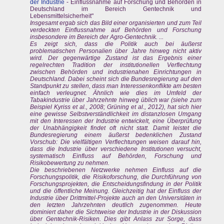
der Industrie
- Einflussnahme auf Forschung und Behörden in
Deutschland im Bereich Gentechnik und
Lebensmittelsicherheit"
Insgesamt ergab sich das Bild einer organisierten und zum Teil
verdeckten Einflussnahme auf Behörden und Forschung
insbesondere im Bereich der Agro-Gentechnik. ...
Es zeigt sich, dass die Politik auch bei äußerst
problematischen Personalien über Jahre hinweg nicht aktiv
wird. Der gegenwärtige Zustand ist das Ergebnis einer
regelrechten Tradition der institutionellen Verflechtung
zwischen Behörden und industrienahen Einrichtungen in
Deutschland. Dabei scheint sich die Bundesregierung auf den
Standpunkt zu stellen, dass man Interessenkonflikte am besten
einfach verleugnet. Ähnlich wie dies im Umfeld der
Tabakindustrie über Jahrzehnte hinweg üblich war (siehe zum
Beispiel Kyriss et al., 2008; Grüning et al., 2012), hat sich hier
eine gewisse Selbstverständlichkeit im distanzlosen Umgang
mit den Interessen der Industrie entwickelt, eine Überprüfung
der Unabhängigkeit findet oft nicht statt. Damit leistet die
Bundesregierung einem äußerst bedenklichen Zustand
Vorschub: Die vielfältigen Verflechtungen weisen darauf hin,
dass die Industrie über verschiedene Institutionen versucht,
systematisch Einfluss auf Behörden, Forschung und
Risikobewertung zu nehmen.
Die beschriebenen Netzwerke nehmen Einfluss auf die
Forschungspolitik, die Risikoforschung, die Durchführung von
Forschungsprojekten, die Entscheidungsfindung in der Politik
und die öffentliche Meinung. Gleichzeitig hat der Einfluss der
Industrie über Drittmittel-Projekte auch an den Universitäten in
den letzten Jahrzehnten deutlich zugenommen. Heute
dominiert daher die Sichtweise der Industrie in der Diskussion
über Gentechnik-Risiken. Dies gibt Anlass zur Sorge, dass