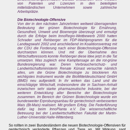
von Patenten und Lizenzen in den beteiligten
mittelständischen Unternehmen sowie zahlreiche
Arbeitsplätze.
Die Biotechnologie-Offensive
Von der in den nächsten Jahrzehnten weltweit überragenden
Bedeutung der grünen Biotechnologie für Ernährung,
Gesundheit, Umwelt und Bioenergie überzeugt und ermutigt
durch die Erfolge beim InnoRegio-Wettbewerb 2000 hatten
Schrader und Rehberger im FDP-Wahlprogramm für die
Landtagswahl 2002 und anschließend im Koalitionsvertrag mit
der CDU die Forderung nach einer Biotechnologie-Offensive
durchsetzen können. Und mit der Übernahme des
Wirtschaftsressorts konnte Rehberger diese Idee jetzt in die Tat
umsetzen. Was zugleich eine Kampfansage an die rot-grüne
Bundesregierung war. Deren Verbraucherschutz- und
Landwirtschaftsministerin Renate Künast versuchte nämlich
alles, um die Grüne Biotechnologie zu blockieren Als
wichtigstes Instrument wurde die BioMitteldeutschland GmbH
(BMD) neu aufgestellt. In ihr wirken das Land und die
einschlägige Wirtschaft, insbesondere die in Sachsen-Anhalt
inzwischen sehr starke pharmazeutische Industrie, bei der
weiteren Entwicklung aller Bereiche der Biotechnologie
zusammen. Im Bereich der Grünen Biotechnologie wurde ein
bundesweiter Erprobungsanbau für gentechnisch verbesserten
Mais (Bt-Mais) realisiert. Mit großem Erfolg. Die Federführung
dafür lag beim InnoPlanta e.V. Die wissenschaftliche
Betreuung bei der Landwirtschaftlichen Fakultät der Martin-
Luther-Universität Halle-Wittenberg.
So rollten in zwei Bundesländern die neuen Biotechnologie-Offensiven für
gentechnisch veränderte Pflanzen und Tiere an. Mit Wirkung, sagt