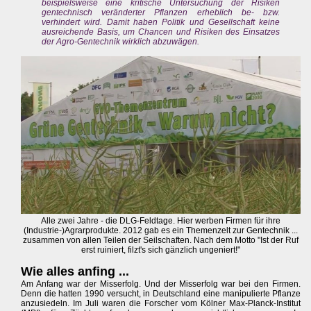
beispielsweise eine kritische Untersuchung der Risiken
gentechnisch veränderter Pflanzen erheblich be- bzw.
verhindert wird. Damit haben Politik und Gesellschaft keine
ausreichende Basis, um Chancen und Risiken des Einsatzes
der Agro-Gentechnik wirklich abzuwägen.
Alle zwei Jahre - die DLG-Feldtage. Hier werben Firmen für ihre
(Industrie-)Agrarprodukte. 2012 gab es ein Themenzelt zur Gentechnik ...
zusammen von allen Teilen der Seilschaften. Nach dem Motto "Ist der Ruf
erst ruiniert, filzt's sich gänzlich ungeniert!"
Wie alles anfing ...
Am Anfang war der Misserfolg. Und der Misserfolg war bei den Firmen.
Denn die hatten 1990 versucht, in Deutschland eine manipulierte Pflanze
anzusiedeln. Im Juli waren die Forscher vom Kölner Max-Planck-Institut