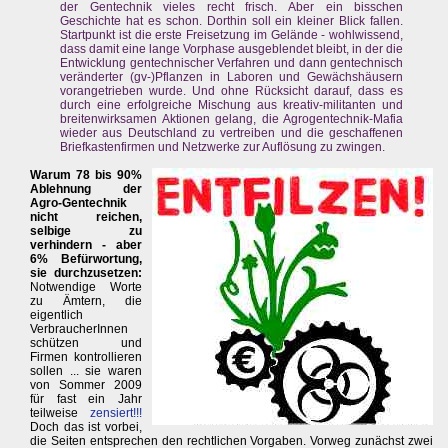
der Gentechnik vieles recht frisch. Aber ein bisschen
Geschichte hat es schon. Dorthin soll ein kleiner Blick fallen.
Startpunkt ist die erste Freisetzung im Gelände - wohlwissend,
dass damit eine lange Vorphase ausgeblendet bleibt, in der die
Entwicklung gentechnischer Verfahren und dann gentechnisch
veränderter (gv-)Pflanzen in Laboren und Gewächshäusern
vorangetrieben wurde. Und ohne Rücksicht darauf, dass es
durch eine erfolgreiche Mischung aus kreativ-militanten und
breitenwirksamen Aktionen gelang, die Agrogentechnik-Mafia
wieder aus Deutschland zu vertreiben und die geschaffenen
Briefkastenfirmen und Netzwerke zur Auflösung zu zwingen.
Warum 78 bis 90%
Ablehnung der
Agro-Gentechnik
nicht reichen,
selbige zu
verhindern - aber
6% Befürwortung,
sie durchzusetzen:
Notwendige Worte
zu Ämtern, die
eigentlich
VerbraucherInnen
schützen und
Firmen kontrollieren
sollen ... sie waren
von Sommer 2009
für fast ein Jahr
teilweise
zensiert!!!
Doch das ist vorbei,
die Seiten entsprechen den rechtlichen Vorgaben. Vorweg zunächst zwei