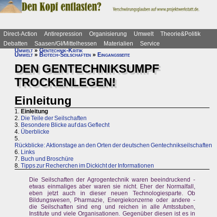
Direct-Action
Antirepression
Organisierung
Umwelt
Theorie&Politik
Debatten
Saasen/GI/Mittelhessen
Materialien
Service
Umwelt
»
Gentechnik-Kritik
Umwelt
»
Biotech-Seilschaften
»
Eingangsseite
DEN GENTECHNIKSUMPF
TROCKENLEGEN!
Einleitung
1.
Einleitung
2.
Die Teile der Seilschaften
3.
Besondere Blicke auf das Geflecht
4.
Überblicke
5.
Rückblicke: Aktionstage an den Orten der deutschen Gentechnikseilschaften
6.
Links
7.
Buch und Broschüre
8.
Tipps zur Recherchen im Dickicht der Informationen
Die Seilschaften der Agrogentechnik waren beeindruckend -
etwas einmaliges aber waren sie nicht. Eher der Normalfall,
eben jetzt auch in dieser neuen Technologiesparte. Ob
Bildungswesen, Pharmazie, Energiekonzerne oder andere -
die Seilschaften sind eng und reichen in alle Amtsstuben,
Institute und viele Organisationen. Gegenüber diesen ist es in