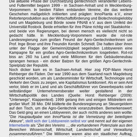
Die aktuelle Phase der Durchsetzung gentechnisch veränderter Lebens-
und Futtermittel begann 1999 - in Sachsen-Anhalt und in Mecklenburg-
Vorpommern. In beiden Fällen entstanden Vereine, die das weitere
Geschehen maßgeblich initiierten und prägten: InnoPlanta e.V., einer
Retortenproduktion aus der Wirtschaftsförderung und Biotechnologielobby
rund um Magdeburg und Börde sowie FINAB e.V. aus dem Umfeld der
Universität Rostock. Beide erhielten für ihre Pläne richtig viel Staatskohle -
und beide von Regierungen, bei denen mensch es vielleicht nicht so
gedacht hätte. In Mecklenburg-Vorpommern wurde die rot-rote
Landesregierung zum großen Freund der Agro-GentechnikerInnen um
Prof. Inge Broer und ihre Freundin Kerstin Schmidt. Die hatten über ihren
unter der Flagge der Gemeinnützigkeit segelnden Lobbyverein eine
Kampagne für ein großes Agro-Gentechnikzentrum losgetreten. Rot-rot
biss an: 260 ha Land und viele Millionen für den Gebäudeneubau
sprangen heraus - ein dicker Batzen für den größen Agro-Gentechnik-
Spielplatz der Republik.
Noch dicker kam es in Sachsen-Anhalt. Hier zog FDP-Mann Horst
Rehberger die Fäden. Der war 1990 aus dem Saarland nach Magdeburg
geschickt worden, um als Landesminister für Wirtschaft, Technologie und
Verkehr den Ossis zu zeigen, wie Kapitalismus funktioniert. Als er sein Amt
verlor, blieb er im Land und als Geschäftsführer von Gewerbeparks oder
selbständiger Unternehmensberater weiter gestaltend in der
Wirtschaftspolitik des Landes (Quelle: Horst Rehberger (2009):
"Unterwegs", Klappentext). 1999 gelang ihm und einigen Mitstreitern ein
großer Wurf: 38 Mio. DM blätterte die Bundesregierung an Steuergeldern
auf den Tisch, um die Agro-Gentechnik voranzutreiben. Bemerkenswert:
Das Geld ging an einen Lobbyverein, der auch nichts anderes sein wollte:
"
Die Hauptaufgabe von InnoPlanta ist die Vernetzung der beteiligten
Akteure
",
stellt sich der Lobbyverein selbst vor
und nennt auf der eigenen
Internetseite
als "
Ziel des Vereins ..., die vorhandenen Potenziale aus den
Bereichen Wissenschaft, Wirtschaft, Landwirtschaft und Verwaltung
zusammenzuführen.
" Die Millionen waren also ein staatlicher Auftrag,