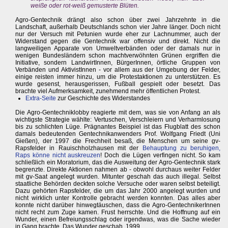
weiße oder rot-weiß gemusterte Blüten.
Agro-Gentechnik drängt also schon über zwei Jahrzehnte in die
Landschaft, außerhalb Deutschlands schon vier Jahre länger. Doch nicht
nur der Versuch mit Petunien wurde eher zur Lachnummer, auch der
Widerstand gegen die Gentechnik war offensiv und direkt. Nicht die
langweiligen Apparate von Umweltverbänden oder der damals nur in
wenigen Bundesländern schon machtverwöhnten Grünen ergriffen die
Initiative, sondern LandwirtInnen, BürgerInnen, örtliche Gruppen von
Verbänden und AktivistInnen - vor allem aus der Umgebung der Felder,
einige reisten immer hinzu, um die Protestaktionen zu unterstützen. Es
wurde gesenst, herausgerissen, Fußball gespielt oder besetzt. Das
brachte viel Aufmerksamkeit, zunehmend mehr öffentlichen Protest.
Extra-Seite
zur Geschichte des Widerstandes
Die Agro-Gentechniklobby reagierte mit dem, was sie von Anfang an als
wichtigste Strategie wählte: Vertuschen, Verschleiern und Verharmlosung
bis zu schlichten Lüge. Prägnantes Beispiel ist das Flugblatt des schon
damals bedeutenden Gentechnikanwenders Prof. Wolfgang Friedt (Uni
Gießen), der 1997 die Frechheit besaß, die Menschen um seine gv-
Rapsfelder in Rauischholzhausen mit der
Behauptung zu beruhigen,
Raps könne nicht auskreuzen
! Doch die Lügen verfingen nicht. So kam
schließlich ein Moratorium, das die Ausweitung der Agro-Gentechnik stark
begrenzte. Direkte Aktionen nahmen ab - obwohl durchaus weiter Felder
mit gv-Saat angelegt wurden. Mitunter geschah das auch illegal. Selbst
staatliche Behörden deckten solche Versuche oder waren selbst beteiligt.
Dazu gehörten Rapsfelder, die um das Jahr 2000 angelegt wurden und
nicht wirklich unter Kontrolle gebracht werden konnten. Das alles aber
konnte nicht darüber hinwegtäuschen, dass die Agro-GentechnikerInnen
nicht recht zum Zuge kamen. Frust herrschte. Und die Hoffnung auf ein
Wunder, einen Befreiungsschlag oder irgendwas, was die Sache wieder
in Gang brachte. Das Wunder geschah. 1999.