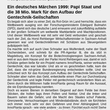
Ein deutsches Märchen 1999: Papi Staat und
die 38 Mio. Mark für den Aufbau der
Gentechnik-Seilschaften
Es begab sich aber zu einer Zeit, da Rot-Grün im Land herrschte, dass ein
Wettbewerb ausging von der Forschungsministerin Edelgard Bulmahn
(SPD), damit sich das deutsche Land erneuere und zukunftsfähig aufstelle
in der großen Schlacht um weltweite Marktanteile und Machtpositionen.
Und dieser Wettbewerb war mit sehr viel Geld verbunden und geschah
nach der Zeit, da Horst Rehberger Wirtschaftsminister in Sachsen-Anhalt
gewesen war und Gentechnikfirmen mit Schätzen aus Steuergeldern
aufpäppeln ließ.
Da machte sich auf auch Uwe Schrader aus Wulferstedt, nahe der Stadt
Oschersleben, und schrieb für die PR-Agentur tti, die da sitzt in
Magdeburg, ein Konzept für die Biotechnologieregion Sachsen-Anhalt,
weil er aus dem Hause und der Partei Horst Rehbergers war, damit er sich
Schätze geben ließe für ein Projekt namens InnoPlanta, seiner vertrauten
Gentechnik; das war lukrativ. Und als er es geschrieben hatte, kam die
Zeit, dass die rot-grüne Bundesregierung entscheiden sollte. Und sie
entschied sich für das Konzept zum Aufbau der Gentechnik-Seilschaften.
Schrader aber nahm das Geld, entwickelte einen Plan zur Durchsetzung
der Gentechnik und legte Felder mit gentechnisch verändertem Mais an.
Denn durch die Millionen hatte InnoPlanta genug Raum für die Aussaat,
die sie Erprobungsanbau nannten.
Doch es waren Bienen in derselben Gegend auf dem Felde bei ihren
Stöcken, die holten tags ihren Pollen und Nektar. Und die Imker und
Bauern sahen die Gefahr, und die Macht des Staates schuf Patente,
Grenzwerte, Versuchsanlagen und Mindestabstände; doch sie fürchteten
sich immer noch sehr vor den Gefahren und ihrer Abhängigkeit. Und
InnoPlanta sprach - wie viele andere - zu ihnen: Fürchtet euch nicht! Siehe