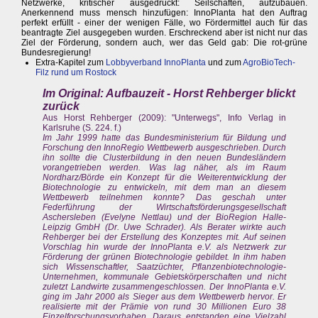
Netzwerke, kritischer ausgedrückt: Seilschaften, aufzubauen.
Anerkennend muss mensch hinzufügen: InnoPlanta hat den Auftrag
perfekt erfüllt - einer der wenigen Fälle, wo Fördermittel auch für das
beantragte Ziel ausgegeben wurden. Erschreckend aber ist nicht nur das
Ziel der Förderung, sondern auch, wer das Geld gab: Die rot-grüne
Bundesregierung!
Extra-Kapitel zum
Lobbyverband InnoPlanta
und zum
AgroBioTech-
Filz rund um Rostock
Im Original: Aufbauzeit - Horst Rehberger blickt
zurück
Aus Horst Rehberger (2009): "Unterwegs", Info Verlag in
Karlsruhe (S. 224. f.)
Im Jahr 1999 hatte das Bundesministerium für Bildung und
Forschung den InnoRegio Wettbewerb ausgeschrieben. Durch
ihn sollte die Clusterbildung in den neuen Bundesländern
vorangetrieben werden. Was lag näher, als im Raum
Nordharz/Börde ein Konzept für die Weiterentwicklung der
Biotechnologie zu entwickeln, mit dem man an diesem
Wettbewerb teilnehmen konnte? Das geschah unter
Federführung der Wirtschaftsförderungsgesellschaft
Aschersleben (Evelyne Nettlau) und der BioRegion Halle-
Leipzig GmbH (Dr. Uwe Schrader). Als Berater wirkte auch
Rehberger bei der Erstellung des Konzeptes mit. Auf seinen
Vorschlag hin wurde der InnoPlanta e.V. als Netzwerk zur
Förderung der grünen Biotechnologie gebildet. In ihm haben
sich Wissenschaftler, Saatzüchter, Pflanzenbiotechnologie-
Unternehmen, kommunale Gebietskörperschaften und nicht
zuletzt Landwirte zusammengeschlossen. Der InnoPlanta e.V.
ging im Jahr 2000 als Sieger aus dem Wettbewerb hervor. Er
realisierte mit der Prämie von rund 30 Millionen Euro 38
Einzelforschungsvorhaben. Daraus entstanden eine Vielzahl