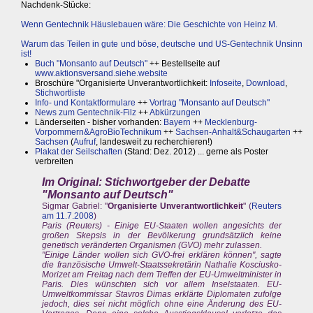
Nachdenk-Stücke:
Wenn Gentechnik Häuslebauen wäre: Die Geschichte von Heinz M.
Warum das Teilen in gute und böse, deutsche und US-Gentechnik Unsinn
ist!
Buch "Monsanto auf Deutsch"
++ Bestellseite auf
www.aktionsversand.siehe.website
Broschüre "Organisierte Unverantwortlichkeit:
Infoseite
,
Download
,
Stichwortliste
Info- und Kontaktformulare
++
Vortrag "Monsanto auf Deutsch"
News zum Gentechnik-Filz
++
Abkürzungen
Länderseiten - bisher vorhanden:
Bayern
++
Mecklenburg-
Vorpommern&AgroBioTechnikum
++
Sachsen-Anhalt&Schaugarten
++
Sachsen
(
Aufruf
, landesweit zu recherchieren!)
Plakat der Seilschaften
(Stand: Dez. 2012) ... gerne als Poster
verbreiten
Im Original: Stichwortgeber der Debatte
"Monsanto auf Deutsch"
Sigmar Gabriel: "
Organisierte Unverantwortlichkeit
" (
Reuters
am 11.7.2008
)
Paris (Reuters) - Einige EU-Staaten wollen angesichts der
großen Skepsis in der Bevölkerung grundsätzlich keine
genetisch veränderten Organismen (GVO) mehr zulassen.
"Einige Länder wollen sich GVO-frei erklären können", sagte
die französische Umwelt-Staatssekretärin Nathalie Kosciusko-
Morizet am Freitag nach dem Treffen der EU-Umweltminister in
Paris. Dies wünschten sich vor allem Inselstaaten. EU-
Umweltkommissar Stavros Dimas erklärte Diplomaten zufolge
jedoch, dies sei nicht möglich ohne eine Änderung des EU-