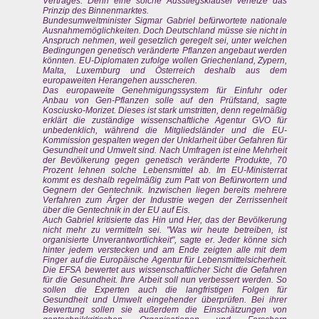
Vertrages. Denn eine solche Ausstiegsklausel verletze das
Prinzip des Binnenmarktes.
Bundesumweltminister Sigmar Gabriel befürwortete nationale
Ausnahmemöglichkeiten. Doch Deutschland müsse sie nicht in
Anspruch nehmen, weil gesetzlich geregelt sei, unter welchen
Bedingungen genetisch veränderte Pflanzen angebaut werden
könnten. EU-Diplomaten zufolge wollen Griechenland, Zypern,
Malta, Luxemburg und Österreich deshalb aus dem
europaweiten Herangehen ausscheren.
Das europaweite Genehmigungssystem für Einfuhr oder
Anbau von Gen-Pflanzen solle auf den Prüfstand, sagte
Kosciusko-Morizet. Dieses ist stark umstritten, denn regelmäßig
erklärt die zuständige wissenschaftliche Agentur GVO für
unbedenklich, während die Mitgliedsländer und die EU-
Kommission gespalten wegen der Unklarheit über Gefahren für
Gesundheit und Umwelt sind. Nach Umfragen ist eine Mehrheit
der Bevölkerung gegen genetisch veränderte Produkte, 70
Prozent lehnen solche Lebensmittel ab. Im EU-Ministerrat
kommt es deshalb regelmäßig zum Patt von Befürwortern und
Gegnern der Gentechnik. Inzwischen liegen bereits mehrere
Verfahren zum Ärger der Industrie wegen der Zerrissenheit
über die Gentechnik in der EU auf Eis.
Auch Gabriel kritisierte das Hin und Her, das der Bevölkerung
nicht mehr zu vermitteln sei. "Was wir heute betreiben, ist
organisierte Unverantwortlichkeit", sagte er. Jeder könne sich
hinter jedem verstecken und am Ende zeigten alle mit dem
Finger auf die Europäische Agentur für Lebensmittelsicherheit.
Die EFSA bewertet aus wissenschaftlicher Sicht die Gefahren
für die Gesundheit. Ihre Arbeit soll nun verbessert werden. So
sollen die Experten auch die langfristigen Folgen für
Gesundheit und Umwelt eingehender überprüfen. Bei ihrer
Bewertung sollen sie außerdem die Einschätzungen von