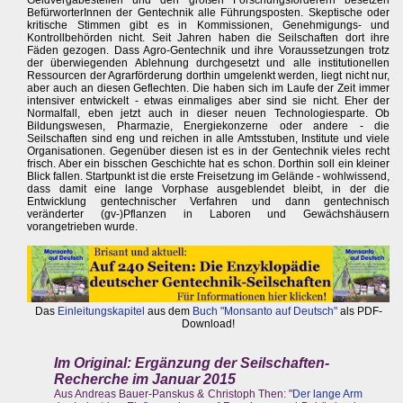
Geldvergabestellen und den großen Forschungsförderern besetzen
BefürworterInnen der Gentechnik alle Führungsposten. Skeptische oder
kritische Stimmen gibt es in Kommissionen, Genehmigungs- und
Kontrollbehörden nicht. Seit Jahren haben die Seilschaften dort ihre
Fäden gezogen. Dass Agro-Gentechnik und ihre Voraussetzungen trotz
der überwiegenden Ablehnung durchgesetzt und alle institutionellen
Ressourcen der Agrarförderung dorthin umgelenkt werden, liegt nicht nur,
aber auch an diesen Geflechten. Die haben sich im Laufe der Zeit immer
intensiver entwickelt - etwas einmaliges aber sind sie nicht. Eher der
Normalfall, eben jetzt auch in dieser neuen Technologiesparte. Ob
Bildungswesen, Pharmazie, Energiekonzerne oder andere - die
Seilschaften sind eng und reichen in alle Amtsstuben, Institute und viele
Organisationen. Gegenüber diesen ist es in der Gentechnik vieles recht
frisch. Aber ein bisschen Geschichte hat es schon. Dorthin soll ein kleiner
Blick fallen. Startpunkt ist die erste Freisetzung im Gelände - wohlwissend,
dass damit eine lange Vorphase ausgeblendet bleibt, in der die
Entwicklung gentechnischer Verfahren und dann gentechnisch
veränderter (gv-)Pflanzen in Laboren und Gewächshäusern
vorangetrieben wurde.
Das
Einleitungskapitel
aus dem
Buch "Monsanto auf Deutsch"
als PDF-
Download!
Im Original: Ergänzung der Seilschaften-
Recherche im Januar 2015
Aus Andreas Bauer-Panskus & Christoph Then: "
Der lange Arm