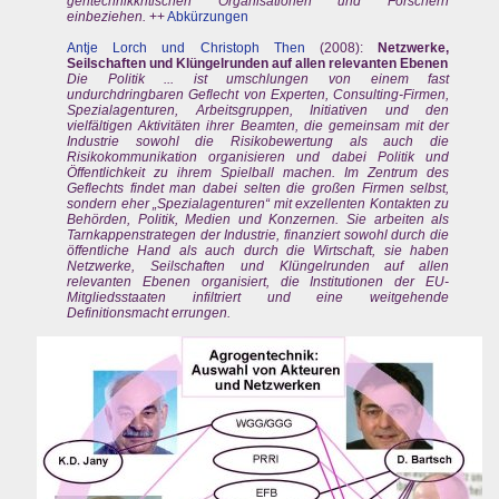
gentechnikkritischen Organisationen und Forschern
einbeziehen.
++
Abkürzungen
Antje Lorch und Christoph Then
(2008):
Netzwerke,
Seilschaften und Klüngelrunden auf allen relevanten Ebenen
Die Politik ... ist umschlungen von einem fast
undurchdringbaren Geflecht von Experten, Consulting-Firmen,
Spezialagenturen, Arbeitsgruppen, Initiativen und den
vielfältigen Aktivitäten ihrer Beamten, die gemeinsam mit der
Industrie sowohl die Risikobewertung als auch die
Risikokommunikation organisieren und dabei Politik und
Öffentlichkeit zu ihrem Spielball machen. Im Zentrum des
Geflechts findet man dabei selten die großen Firmen selbst,
sondern eher „Spezialagenturen“ mit exzellenten Kontakten zu
Behörden, Politik, Medien und Konzernen. Sie arbeiten als
Tarnkappenstrategen der Industrie, finanziert sowohl durch die
öffentliche Hand als auch durch die Wirtschaft, sie haben
Netzwerke, Seilschaften und Klüngelrunden auf allen
relevanten Ebenen organisiert, die Institutionen der EU-
Mitgliedsstaaten infiltriert und eine weitgehende
Definitionsmacht errungen.