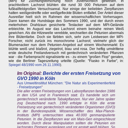
(MPI) für Züchtungsforschung noch zuversichtlich gewesen. In
prachtvollem Lachsrot blühten die rund 30 000 Petunien auf dem
fußballfeldgroßen Versuchsareal. Nur einige der beliebten Zierpflanzen
hatten weißgestreifte oder weißgefleckte Blüten entfaltet. Der Anteil dieser
Ausreißer hielt sich im Rahmen der wissenschaftlichen Vorhersagen.
Dann kamen die Hundstage des Sommers 1990, und der durch einen
meterhohen Drahtzaun gesicherte Testacker auf dem MPI-Gelände
erbleichte. Im August war das Lachsrot einem beinahe reinen Weiß
gewichen. Als die Hitzewelle verebbte, wechselten die Petunien abermals
ihre Blütenfarbe. Doch sie färbten sich, sehr zum Leidwesen der MPI-
Forscher, nicht zurück ins monochrome Lachsrot; vielmehr glich der
Blumenacker nun dem Petunien-Angebot auf einem Wochenmarkt: Es
blühte weiß und blaßrot, ziegelrot, blau und rosa. Der heftig umstrittene
erste deutsche Freilandversuch mit gentechnisch veränderten Pflanzen
war - die Farbenpracht signalisierte es - zu einem "großen Flop" geraten,
wie die Berliner Tageszeitung urteilte (Quelle: "Fiasko in Farbe", in:
Spiegel 48/1990 vom 26.11.1990
).
Im Original:
Berichte der ersten Freisetzung von
GVO 1990 in Köln
Aus Umweltinsititut München: "
Die Natur als Experimentierfeld
- Freisetzungen
"
Die aller ersten Freisetzungen von Laborpflanzen fanden 1986
in den USA und in Frankreich statt. Es handelte sich um
gentechnisch veränderte Tabakpflanzen. Nur vier Jahre später
zog Deutschland nach. 1990 erfolgte in Köln die erste
Freisetzung von gentechnisch veränderten Organismen (GVO)
in der Bundesrepublik. Wissenschaftler des Max-Planck-
Instituts (MPI) untersuchten etwa 40.000 genmanipulierte
Petunien. In die Zierpflanzen war ein Mais-Gen eingeschleust
worden. Durch diese Manipulation sollten die Petunien ein
lachsrotes Pigment ausprägen und rot anstatt weiß blühen. So