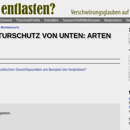
Umwelt
Theorie&Politik
Debatten
Saasen/GI/Mittelhessen
Materialien
Se
 Artenschutz
URSCHUTZ VON UNTEN: ARTEN
ezifischen Gesichtspunkten am Beispiel der Amphibien
"
egeben.