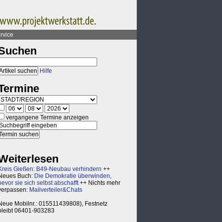
rvice
Suchen
Hilfe
Termine
vergangene Termine anzeigen
Weiterlesen
Kreis Gießen: B49-Neubau verhindern
++
Neues Buch:
Die Demokratie überwinden,
bevor sie sich selbst abschafft
++ Nichts mehr
verpassen:
Mailverteiler&Chats
Neue Mobilnr.: 015511439808), Festnetz
bleibt 06401-903283