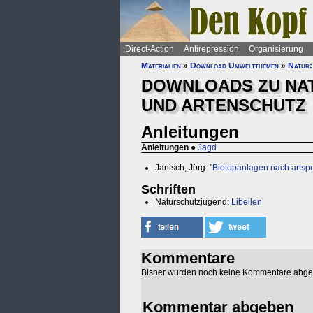
Direct-Action
Antirepression
Organisierung
Materialien
»
Download Umweltthemen
»
Natur:
DOWNLOADS ZU NAT
UND ARTENSCHUTZ
Anleitungen
Anleitungen
●
Jagd
Janisch, Jörg: "
Biotopanlagen nach artsp
Schriften
Naturschutzjugend:
Libellen
Kommentare
Bisher wurden noch keine Kommentare abg
Kommentar abgeben