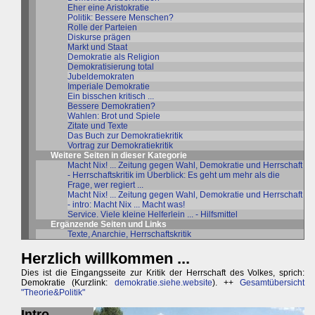
Eher eine Aristokratie
Politik: Bessere Menschen?
Rolle der Parteien
Diskurse prägen
Markt und Staat
Demokratie als Religion
Demokratisierung total
Jubeldemokraten
Imperiale Demokratie
Ein bisschen kritisch ...
Bessere Demokratien?
Wahlen: Brot und Spiele
Zitate und Texte
Das Buch zur Demokratiekritik
Vortrag zur Demokratiekritik
Weitere Seiten in dieser Kategorie
Macht Nix! ... Zeitung gegen Wahl, Demokratie und Herrschaft
- Herrschaftskritik im Überblick: Es geht um mehr als die
Frage, wer regiert ...
Macht Nix! ... Zeitung gegen Wahl, Demokratie und Herrschaft
- intro: Macht Nix ... Macht was!
Service. Viele kleine Helferlein ... - Hilfsmittel
Ergänzende Seiten und Links
Texte, Anarchie, Herrschaftskritik
Herzlich willkommen ...
Dies ist die Eingangsseite zur Kritik der Herrschaft des Volkes, sprich:
Demokratie (Kurzlink:
demokratie.siehe.website
). ++
Gesamtübersicht
"Theorie&Politik"
Intro