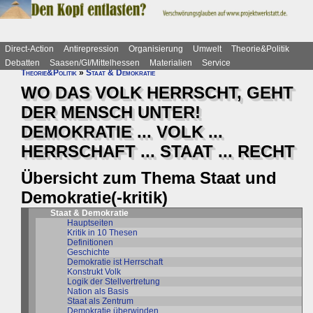
Direct-Action
Antirepression
Organisierung
Umwelt
Theorie&Politik
Debatten
Saasen/GI/Mittelhessen
Materialien
Service
Theorie&Politik
»
Staat & Demokratie
WO DAS VOLK HERRSCHT, GEHT
DER MENSCH UNTER!
DEMOKRATIE ... VOLK ...
HERRSCHAFT ... STAAT ... RECHT
Übersicht zum Thema Staat und
Demokratie(-kritik)
Staat & Demokratie
Hauptseiten
Kritik in 10 Thesen
Definitionen
Geschichte
Demokratie ist Herrschaft
Konstrukt Volk
Logik der Stellvertretung
Nation als Basis
Staat als Zentrum
Demokratie überwinden