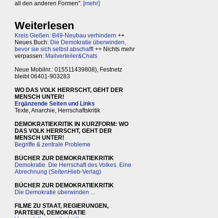
all den anderen Formen".
[mehr]
Weiterlesen
Kreis Gießen: B49-Neubau verhindern
++
Neues Buch:
Die Demokratie überwinden,
bevor sie sich selbst abschafft
++ Nichts mehr
verpassen:
Mailverteiler&Chats
Neue Mobilnr.: 015511439808), Festnetz
bleibt 06401-903283
WO DAS VOLK HERRSCHT, GEHT DER
MENSCH UNTER!
Ergänzende Seiten und Links
Texte, Anarchie, Herrschaftskritik
DEMOKRATIEKRITIK IN KURZFORM: WO
DAS VOLK HERRSCHT, GEHT DER
MENSCH UNTER!
Begriffe & zentrale Probleme
BÜCHER ZUR DEMOKRATIEKRITIK
Demokratie. Die Herrschaft des Volkes. Eine
Abrechnung (SeitenHieb-Verlag)
BÜCHER ZUR DEMOKRATIEKRITIK
Die Demokratie überwinden ...
FILME ZU STAAT, REGIERUNGEN,
PARTEIEN, DEMOKRATIE