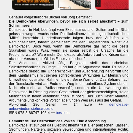
Genauer vorgestellt drei Bücher von Jörg Bergstedt
Die Demokratie überwinden, bevor sie sich selbst abschafft – zum
Schlimmeren!
Demokratie in Not, bedrängt vom Extremismus aller Seiten und im Stich
gelassen wegen wachsender Politikabstinenz in der gesellschaftlichen
"Mitte". Immerhin: Hunderttausende folgen brav den Aufrufen zum
Rettungseinsatz, fordern gemeinsam mit den Regierenden "Rettet die
Demokratie". Doch was, wenn die Demokratie gar nicht die beste
Staatsform wäre? Was, wenn sie sogar selbst die Ursache für die
Probleme wäre? Wäre mehr Demokratie als Antwort auf die Krisen dann
nicht der Versuch, mit Öl das Feuer zu löschen?
Der Autor und Aktivist Jörg Bergstedt stellt das scheinbar
Selbstverständliche in Frage − und hat gute Argumente dafür. Es sei die
Demokratie selbst, die Ungerechtigkeit und Ausgrenzung hervorruft und
dem Kapitalismus mit seinen schrecklichen Wirkungen auf Mensch und
Umwelt den optimalen Rahmen bietet. Seine Warnung: Das Beharren auf
der Demokratie wird am Ende den Weg in ein autoritäres System ebnen.
Nicht ein mehr an "Volksherrschaft", sondern die Überwindung der
Demokratie in Richtung einer Gesellschaft der gleichberechtigten, freien
Menschen in freien Vereinbarungen ist nötig. Das Buch liefert Analyse,
Argumente und konkrete Vorschläge für den Weg raus aus der Gefahr.
A5-Format, 280 Seiten ++ 14 Euro ++
demokratie-
ueberwinden.siehe.website
ISBN 978-3-86747-108-4 ++
bestellen
Demokratie. Die Herrschaft des Volkes. Eine Abrechnung
Demokratie ist zur Zeit das Lieblingsthema fast aller politischen Klassen,
Strömungen, Parteien, sozialen Bewegungen und internationaler Politik.