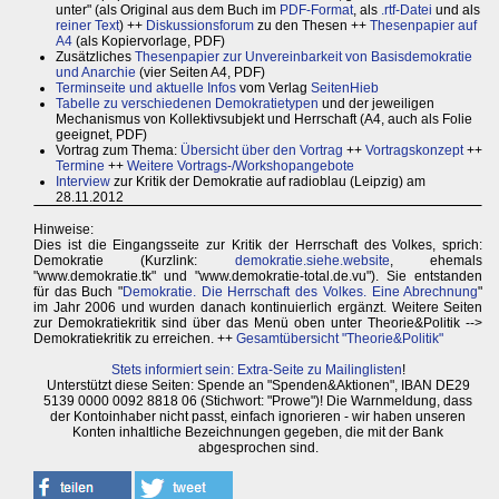
unter" (als Original aus dem Buch im
PDF-Format
, als
.rtf-Datei
und als
reiner Text
) ++
Diskussionsforum
zu den Thesen ++
Thesenpapier auf
A4
(als Kopiervorlage, PDF)
Zusätzliches
Thesenpapier zur Unvereinbarkeit von Basisdemokratie
und Anarchie
(vier Seiten A4, PDF)
Terminseite und aktuelle Infos
vom Verlag
SeitenHieb
Tabelle zu verschiedenen Demokratietypen
und der jeweiligen
Mechanismus von Kollektivsubjekt und Herrschaft (A4, auch als Folie
geeignet, PDF)
Vortrag zum Thema:
Übersicht über den Vortrag
++
Vortragskonzept
++
Termine
++
Weitere Vortrags-/Workshopangebote
Interview
zur Kritik der Demokratie auf radioblau (Leipzig) am
28.11.2012
Hinweise:
Dies ist die Eingangsseite zur Kritik der Herrschaft des Volkes, sprich:
Demokratie (Kurzlink:
demokratie.siehe.website
, ehemals
"www.demokratie.tk" und "www.demokratie-total.de.vu"). Sie entstanden
für das Buch "
Demokratie. Die Herrschaft des Volkes. Eine Abrechnung
"
im Jahr 2006 und wurden danach kontinuierlich ergänzt. Weitere Seiten
zur Demokratiekritik sind über das Menü oben unter Theorie&Politik -->
Demokratiekritik zu erreichen. ++
Gesamtübersicht "Theorie&Politik"
Stets informiert sein: Extra-Seite zu Mailinglisten
!
Unterstützt diese Seiten: Spende an "Spenden&Aktionen", IBAN DE29
5139 0000 0092 8818 06 (Stichwort: "Prowe")! Die Warnmeldung, dass
der Kontoinhaber nicht passt, einfach ignorieren - wir haben unseren
Konten inhaltliche Bezeichnungen gegeben, die mit der Bank
abgesprochen sind.