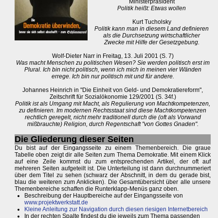
Ministerpräsident
Politik heißt: Etwas wollen
Kurt Tucholsky
Politik kann man in diesem Land definieren
als die Durchsetzung wirtschaftlicher
Zwecke mit Hilfe der Gesetzgebung.
Wolf-Dieter Narr in Freitag, 13. Juli 2001 (S. 7)
Was macht Menschen zu politischen Wesen? Sie werden politisch erst im
Plural. Ich bin nicht politisch, wenn ich mich in meinen vier Wänden
errege. Ich bin nur politisch mit und für andere.
Johannes Heinrich in "Die Einheit von Geld- und Demokratiereform",
Zeitschrift für Sozialökonomie 129/2001 (S. 34f.)
Politik ist als Umgang mit Macht, als Regulierung von Machtkompetenzen,
zu definieren. Im modernen Rechtsstaat sind diese Machtkompetenzen
rechtlich geregelt, nicht mehr traditionell durch die (oft als Vorwand
mißbrauchte) Religion, durch Regentschaft "von Gottes Gnaden".
Die Gliederung dieser Seiten
Du bist auf der Eingangsseite zu einem Themenbereich. Die graue
Tabelle oben zeigt dir alle Seiten zum Thema Demokratie. Mit einem Klick
auf eine Zeile kommst du zum entsprechenden Artikel, der oft auf
mehreren Seiten aufgeteilt ist. Die Unterteilung ist dann durchnummeriert
über dem Titel zu sehen (schwarz der Abschnitt, in dem du gerade bist,
blau die weiteren zum Anklicken). Die Gesamtübersicht über alle unsere
Themenbereiche schaffen die Runterklapp-Menüs ganz oben.
Beschreibung der Hauptbereiche auf der Eingangsseite von
www.projektwerkstatt.de
Kleine Anleitung zur Navigation durch diesen riesigen Internetbereich
In der rechten Spalte findest du die jeweils zum Thema passenden