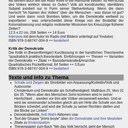
Mit seinem Buch will der Autor Keile in die Harmonie treiben: Ist Herrschaft
des Volkes wirklich etwas so Gutes? Volk als konstruiertes, identitäres
Subjekt existiert nur in Form seiner Stellvertretung. Wenn die dann
herrscht "im Namen des Volkes" über die Menschen - was daran ist gut?
Und wenn dann noch Bomben fallen, um die Demokratie weltweit zu
exportieren - was unterscheidet diese Kriege von der Brutalität der
Kolonialisierung und religiös motivierter Missionen bis Kreuzzüge früherer
Zeiten?
12,5 x 22 cm, 208 Seiten ++ 14 Euro
Interview
mit dem Autor im Radio (mit Bildern unterlegt auf Youtube)
ISBN 978-3-86747-004-9 ++
bestellen
!
Kritik der Demokratie
Die Kritik in (thesenförmiger) Kurzfassung in der handlichen Theoriereihe
"quadratisch.praktisch.theoriestark. Einführungen ++ Thesen ++ Varianten
der Demokratie ++ Zitate ++ Basisdemokratie&Anarchie
Quadratisches Pocketformat, 64 Seiten ++ 3 Euro
ISBN 978-3-86747-004-9 ++
bestellen
!
Texte und Info zu Thema
Schafe und Ziegen
als Sinnbilder von Anpassung/Kollektiv/Volk und
Autonomie
Christentum und Demokratie als Schafherdigkeit. Matthäus 25, Vers 31
bis 35: "Wenn aber des Menschen Sohn kommen wird in seiner
Herrlichkeit ... werden vor ihm alle Völker versammelt werden. Und er
wird sie voneinander scheiden gleich als ein Hirte die Schafe von den
Böcken scheidet, und wird die Schafe zu seiner Rechten stellen und
die Böcke zur Linken".
Demokratiekritik,
Anti-Wahl
-Aktionen usw.
Text der Gruppe "jimmi boyle" über
die Demokratie und ihre Idealisten
Zitate zu
Emanzipation
Thesenpapier zum Buch "Wo das Volk herrscht, geht der Mensch