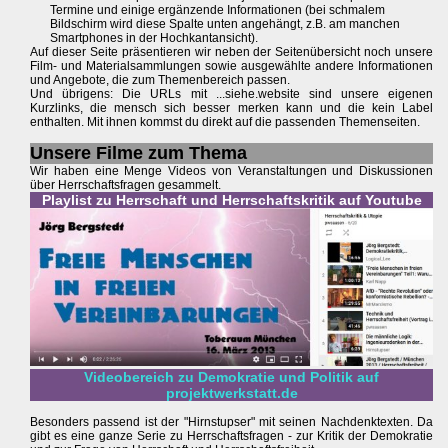
Termine und einige ergänzende Informationen (bei schmalem
Bildschirm wird diese Spalte unten angehängt, z.B. am manchen
Smartphones in der Hochkantansicht).
Auf dieser Seite präsentieren wir neben der Seitenübersicht noch unsere
Film- und Materialsammlungen sowie ausgewählte andere Informationen
und Angebote, die zum Themenbereich passen.
Und übrigens: Die URLs mit ...siehe.website sind unsere eigenen
Kurzlinks, die mensch sich besser merken kann und die kein Label
enthalten. Mit ihnen kommst du direkt auf die passenden Themenseiten.
Unsere Filme zum Thema
Wir haben eine Menge Videos von Veranstaltungen und Diskussionen
über Herrschaftsfragen gesammelt.
Playlist zu Herrschaft und Herrschaftskritik auf Youtube
Videobereich zu Demokratie und Politik auf
projektwerkstatt.de
Besonders passend ist der "Hirnstupser" mit seinen Nachdenktexten. Da
gibt es eine ganze Serie zu Herrschaftsfragen - zur Kritik der Demokratie