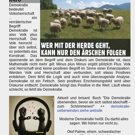
Demokratie
bedeutet
Volksherrschaft
... ein
verräterischer
Begriff!
Demokratie ist
also Volk plus
Herrschaft. Das
Volk herrscht ...
über sich selbst,
so jedenfalls das
Konstrukt. Das
spannende an dem Begriff und dem Diskurs um Demokratie ist, dass
Mathematik nicht mehr gilt: Minus plus Minus ergibt plötzlich Plus. Volk
und Herrschaft sind keine positiven Begriff im Sinne einer Emanzipation.
Werden Volk und Herrschaft aber verbunden, soll etwas Positives
entstehen. Dem fehlt die Logik und auch eine überzeugende Analyse.
Demokratie ist ein Fetisch. Sein positives Erscheinungsbild wird über
Diskurse entfacht. Demokratie bringt das Positive in die Welt. Läuft etwas
schlecht, so fehlt die Demokratie.
Aktuell und brisant: Buch "Die Demokratie
überwinden, bevor sie sich selbst abschafft –
zum Schlimmeren!" ++
demokratie-
ueberwinden.siehe.website
Moderne Demokratie heißt: Du darfst alles
sagen. Wir hören nur nicht zu.
Olof Palme, ehem. schwedischer