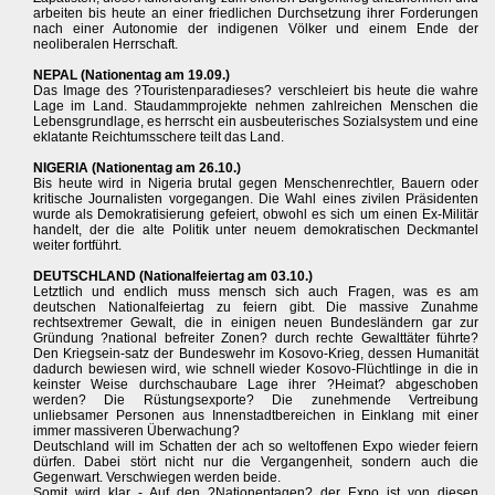
arbeiten bis heute an einer friedlichen Durchsetzung ihrer Forderungen
nach einer Autonomie der indigenen Völker und einem Ende der
neoliberalen Herrschaft.
NEPAL (Nationentag am 19.09.)
Das Image des ?Touristenparadieses? verschleiert bis heute die wahre
Lage im Land. Staudammprojekte nehmen zahlreichen Menschen die
Lebensgrundlage, es herrscht ein ausbeuterisches Sozialsystem und eine
eklatante Reichtumsschere teilt das Land.
NIGERIA (Nationentag am 26.10.)
Bis heute wird in Nigeria brutal gegen Menschenrechtler, Bauern oder
kritische Journalisten vorgegangen. Die Wahl eines zivilen Präsidenten
wurde als Demokratisierung gefeiert, obwohl es sich um einen Ex-Militär
handelt, der die alte Politik unter neuem demokratischen Deckmantel
weiter fortführt.
DEUTSCHLAND (Nationalfeiertag am 03.10.)
Letztlich und endlich muss mensch sich auch Fragen, was es am
deutschen Nationalfeiertag zu feiern gibt. Die massive Zunahme
rechtsextremer Gewalt, die in einigen neuen Bundesländern gar zur
Gründung ?national befreiter Zonen? durch rechte Gewalttäter führte?
Den Kriegsein-satz der Bundeswehr im Kosovo-Krieg, dessen Humanität
dadurch bewiesen wird, wie schnell wieder Kosovo-Flüchtlinge in die in
keinster Weise durchschaubare Lage ihrer ?Heimat? abgeschoben
werden? Die Rüstungsexporte? Die zunehmende Vertreibung
unliebsamer Personen aus Innenstadtbereichen in Einklang mit einer
immer massiveren Überwachung?
Deutschland will im Schatten der ach so weltoffenen Expo wieder feiern
dürfen. Dabei stört nicht nur die Vergangenheit, sondern auch die
Gegenwart. Verschwiegen werden beide.
Somit wird klar - Auf den ?Nationentagen? der Expo ist von diesen