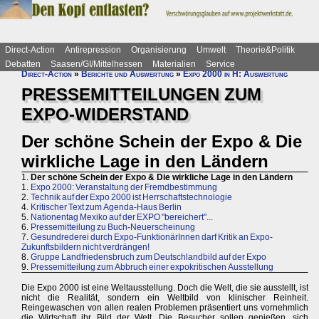
Direct-Action
Antirepression
Organisierung
Umwelt
Theorie&Politik
Debatten
Saasen/GI/Mittelhessen
Materialien
Service
Direct-Action
»
Berichte und Auswertung
»
Expo 2000 in H: Auswertung
PRESSEMITTEILUNGEN ZUM
EXPO-WIDERSTAND
Der schöne Schein der Expo & Die
wirkliche Lage in den Ländern
1.
Der schöne Schein der Expo & Die wirkliche Lage in den Ländern
1.
Expo 2000: Veranstaltung der Fremdbestimmung
2.
Technik auf der Expo 2000 ist Herrschaftstechnologie
4.
Kritischer Text zum Agenda-Haus Berlin
5.
Nationentag Mexiko auf der EXPO "bereichert"...
6.
Pressemitteilung zu Buch-Neuerscheinung
7.
Gesundrederei durch Expo-FunktionärInnen darf Kritik an Expo-
Zukunftsbildern nicht verdrängen!
8.
Gruppe Landfriedensbruch zum Deutschlandbild auf der Expo
9.
Pressemitteilung zum Abbruch einer expokritischen Ausstellung
Die Expo 2000 ist eine Weltausstellung. Doch die Welt, die sie ausstellt, ist
nicht die Realität, sondern ein Weltbild von klinischer Reinheit.
Reingewaschen von allen realen Problemen präsentiert uns vornehmlich
die Wirtschaft ihr Bild der Welt. Die Besucher sollen genießen, sich