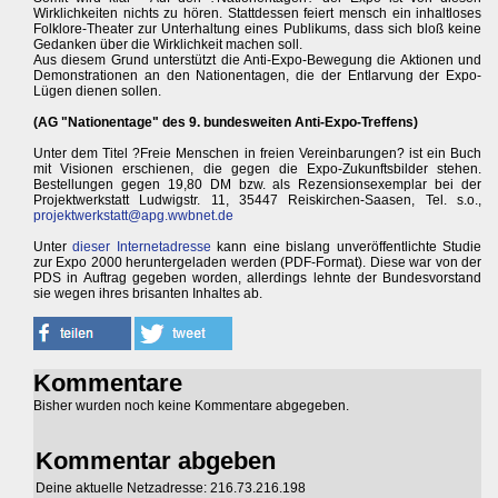
Wirklichkeiten nichts zu hören. Stattdessen feiert mensch ein inhaltloses
Folklore-Theater zur Unterhaltung eines Publikums, dass sich bloß keine
Gedanken über die Wirklichkeit machen soll.
Aus diesem Grund unterstützt die Anti-Expo-Bewegung die Aktionen und
Demonstrationen an den Nationentagen, die der Entlarvung der Expo-
Lügen dienen sollen.
(AG "Nationentage" des 9. bundesweiten Anti-Expo-Treffens)
Unter dem Titel ?Freie Menschen in freien Vereinbarungen? ist ein Buch
mit Visionen erschienen, die gegen die Expo-Zukunftsbilder stehen.
Bestellungen gegen 19,80 DM bzw. als Rezensionsexemplar bei der
Projektwerkstatt Ludwigstr. 11, 35447 Reiskirchen-Saasen, Tel. s.o.,
projektwerkstatt@apg.wwbnet.de
Unter
dieser Internetadresse
kann eine bislang unveröffentlichte Studie
zur Expo 2000 heruntergeladen werden (PDF-Format). Diese war von der
PDS in Auftrag gegeben worden, allerdings lehnte der Bundesvorstand
sie wegen ihres brisanten Inhaltes ab.
Kommentare
Bisher wurden noch keine Kommentare abgegeben.
Kommentar abgeben
Deine aktuelle Netzadresse: 216.73.216.198