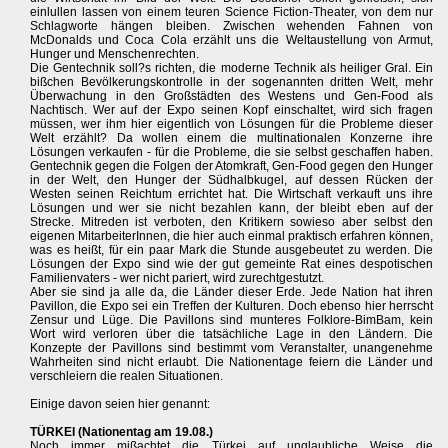
einlullen lassen von einem teuren Science Fiction-Theater, von dem nur
Schlagworte hängen bleiben. Zwischen wehenden Fahnen von
McDonalds und Coca Cola erzählt uns die Weltaustellung von Armut,
Hunger und Menschenrechten.
Die Gentechnik soll?s richten, die moderne Technik als heiliger Gral. Ein
bißchen Bevölkerungskontrolle in der sogenannten dritten Welt, mehr
Überwachung in den Großstädten des Westens und Gen-Food als
Nachtisch. Wer auf der Expo seinen Kopf einschaltet, wird sich fragen
müssen, wer ihm hier eigentlich von Lösungen für die Probleme dieser
Welt erzählt? Da wollen einem die multinationalen Konzerne ihre
Lösungen verkaufen - für die Probleme, die sie selbst geschaffen haben.
Gentechnik gegen die Folgen der Atomkraft, Gen-Food gegen den Hunger
in der Welt, den Hunger der Südhalbkugel, auf dessen Rücken der
Westen seinen Reichtum errichtet hat. Die Wirtschaft verkauft uns ihre
Lösungen und wer sie nicht bezahlen kann, der bleibt eben auf der
Strecke. Mitreden ist verboten, den Kritikern sowieso aber selbst den
eigenen MitarbeiterInnen, die hier auch einmal praktisch erfahren können,
was es heißt, für ein paar Mark die Stunde ausgebeutet zu werden. Die
Lösungen der Expo sind wie der gut gemeinte Rat eines despotischen
Familienvaters - wer nicht pariert, wird zurechtgestutzt.
Aber sie sind ja alle da, die Länder dieser Erde. Jede Nation hat ihren
Pavillon, die Expo sei ein Treffen der Kulturen. Doch ebenso hier herrscht
Zensur und Lüge. Die Pavillons sind munteres Folklore-BimBam, kein
Wort wird verloren über die tatsächliche Lage in den Ländern. Die
Konzepte der Pavillons sind bestimmt vom Veranstalter, unangenehme
Wahrheiten sind nicht erlaubt. Die Nationentage feiern die Länder und
verschleiern die realen Situationen.
Einige davon seien hier genannt:
TÜRKEI (Nationentag am 19.08.)
Noch immer mißachtet die Türkei auf unglaubliche Weise die