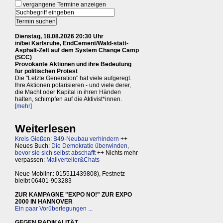
vergangene Termine anzeigen
Dienstag, 18.08.2026 20:30 Uhr
in/bei Karlsruhe, EndCement/Wald-statt-
Asphalt-Zelt auf dem System Change Camp
(SCC)
Provokante Aktionen und ihre Bedeutung
für politischen Protest
Die "Letzte Generation" hat viele aufgeregt.
Ihre Aktionen polarisieren - und viele derer,
die Macht oder Kapital in ihren Händen
halten, schimpfen auf die Aktivist*innen.
[mehr]
Weiterlesen
Kreis Gießen: B49-Neubau verhindern
++
Neues Buch:
Die Demokratie überwinden,
bevor sie sich selbst abschafft
++ Nichts mehr
verpassen:
Mailverteiler&Chats
Neue Mobilnr.: 015511439808), Festnetz
bleibt 06401-903283
ZUR KAMPAGNE "EXPO NO!" ZUR EXPO
2000 IN HANNOVER
Ein paar Vorüberlegungen ...
GEGEN RADIKALITÄT