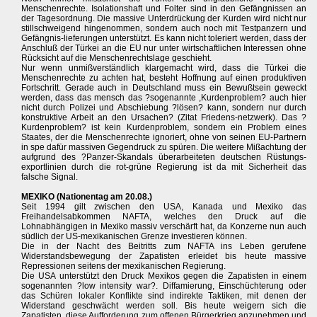
Menschenrechte. Isolationshaft und Folter sind in den Gefängnissen an
der Tagesordnung. Die massive Unterdrückung der Kurden wird nicht nur
stillschweigend hingenommen, sondern auch noch mit Testpanzern und
Gefängnis-lieferungen unterstützt. Es kann nicht toleriert werden, dass der
Anschluß der Türkei an die EU nur unter wirtschaftlichen Interessen ohne
Rücksicht auf die Menschenrechtslage geschieht.
Nur wenn unmißverständlich klargemacht wird, dass die Türkei die
Menschenrechte zu achten hat, besteht Hoffnung auf einen produktiven
Fortschritt. Gerade auch in Deutschland muss ein Bewußtsein geweckt
werden, dass das mensch das ?sogenannte ,Kurdenproblem? auch hier
nicht durch Polizei und Abschiebung ?lösen? kann, sondern nur durch
konstruktive Arbeit an den Ursachen? (Zitat Friedens-netzwerk). Das ?
Kurdenproblem? ist kein Kurdenproblem, sondern ein Problem eines
Staates, der die Menschenrechte ignoriert, ohne von seinen EU-Partnern
in spe dafür massiven Gegendruck zu spüren. Die weitere Mißachtung der
aufgrund des ?Panzer-Skandals überarbeiteten deutschen Rüstungs-
exportlinien durch die rot-grüne Regierung ist da mit Sicherheit das
falsche Signal.
MEXIKO (Nationentag am 20.08.)
Seit 1994 gilt zwischen den USA, Kanada und Mexiko das
Freihandelsabkommen NAFTA, welches den Druck auf die
Lohnabhängigen in Mexiko massiv verschärft hat, da Konzerne nun auch
südlich der US-mexikanischen Grenze investieren können.
Die in der Nacht des Beitritts zum NAFTA ins Leben gerufene
Widerstandsbewegung der Zapatisten erleidet bis heute massive
Repressionen seitens der mexikanischen Regierung.
Die USA unterstützt den Druck Mexikos gegen die Zapatisten in einem
sogenannten ?low intensity war?. Diffamierung, Einschüchterung oder
das Schüren lokaler Konflikte sind indirekte Taktiken, mit denen der
Widerstand geschwächt werden soll. Bis heute weigern sich die
Zapatisten, diese Aufforderung zum offenen Bürgerkrieg anzunehmen und