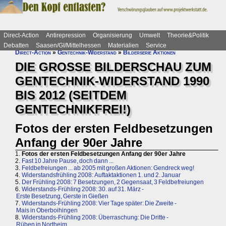
Direct-Action
Antirepression
Organisierung
Umwelt
Theorie&Politik
Debatten
Saasen/GI/Mittelhessen
Materialien
Service
Direct-Action
»
Gentechnik-Widerstand
»
Bilderserie Aktionen
DIE GROSSE BILDERSCHAU ZUM
GENTECHNIK-WIDERSTAND 1990
BIS 2012 (SEITDEM
GENTECHNIKFREI!)
Fotos der ersten Feldbesetzungen
Anfang der 90er Jahre
1.
Fotos der ersten Feldbesetzungen Anfang der 90er Jahre
2.
Fast 10 Jahre Pause, doch dann ...
3.
Feldbefreiungen ... ab 2005 mit großen Aktionen: Gendreck weg!
4.
Widerstandsfrühling 2008: Auftaktaktionen 1. und 2. Januar
5.
Der Frühling 2008: 7 Besetzungen, 2 Gegensaat, 3 Feldbefreiungen
6.
Widerstands-Frühling 2008: 30. auf 31. März -
Erste Besetzung, Gerste in Gießen
7.
Widerstands-Frühling 2008: Vier Tage später: Die Zweite -
Mais in Oberboihingen
8.
Widerstands-Frühling 2008: Überraschung: Die Dritte -
Rüben in Northeim