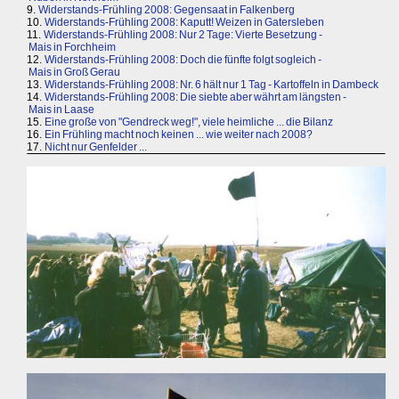
9.
Widerstands-Frühling 2008: Gegensaat in Falkenberg
10.
Widerstands-Frühling 2008: Kaputt! Weizen in Gatersleben
11.
Widerstands-Frühling 2008: Nur 2 Tage: Vierte Besetzung -
Mais in Forchheim
12.
Widerstands-Frühling 2008: Doch die fünfte folgt sogleich -
Mais in Groß Gerau
13.
Widerstands-Frühling 2008: Nr. 6 hält nur 1 Tag - Kartoffeln in Dambeck
14.
Widerstands-Frühling 2008: Die siebte aber währt am längsten -
Mais in Laase
15.
Eine große von "Gendreck weg!", viele heimliche ... die Bilanz
16.
Ein Frühling macht noch keinen ... wie weiter nach 2008?
17.
Nicht nur Genfelder ...