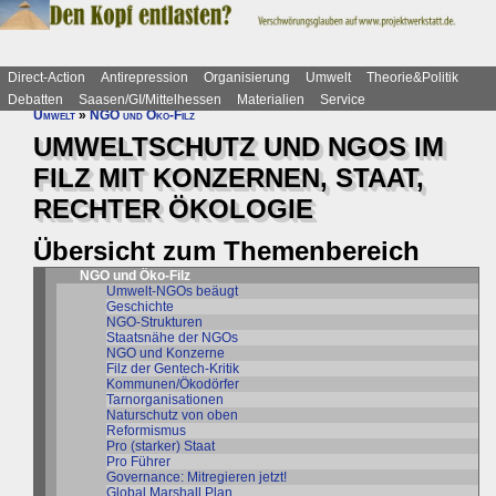
Direct-Action
Antirepression
Organisierung
Umwelt
Theorie&Politik
Debatten
Saasen/GI/Mittelhessen
Materialien
Service
Umwelt
»
NGO und Öko-Filz
UMWELTSCHUTZ UND NGOS IM
FILZ MIT KONZERNEN, STAAT,
RECHTER ÖKOLOGIE
Übersicht zum Themenbereich
NGO und Öko-Filz
Umwelt-NGOs beäugt
Geschichte
NGO-Strukturen
Staatsnähe der NGOs
NGO und Konzerne
Filz der Gentech-Kritik
Kommunen/Ökodörfer
Tarnorganisationen
Naturschutz von oben
Reformismus
Pro (starker) Staat
Pro Führer
Governance: Mitregieren jetzt!
Global Marshall Plan