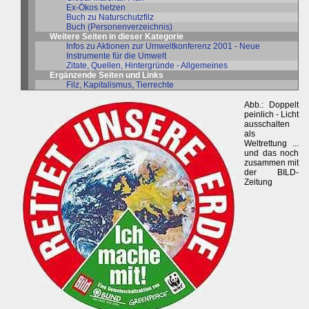
Ex-Ökos hetzen
Buch zu Naturschutzfilz
Buch (Personenverzeichnis)
Weitere Seiten in dieser Kategorie
Infos zu Aktionen zur Umweltkonferenz 2001 - Neue
Instrumente für die Umwelt
Zitate, Quellen, Hintergründe - Allgemeines
Ergänzende Seiten und Links
Filz, Kapitalismus, Tierrechte
Abb.: Doppelt
peinlich - Licht
ausschalten
als
Weltrettung ...
und das noch
zusammen mit
der BILD-
Zeitung