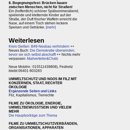
8. Begegnungsfest: Brücken bauen
zwischen Menschen, nicht für Straßen!
Ein (hoffentlich) schöner Spätsommerabend,
spielende und kletternde Kinder auf der
Straße, der Duft frischer Waffeln erreicht die
Nase, auf einem Tisch stehen leckere
Speisen und Getränke.
[mehr]
Weiterlesen
Kreis Gießen: B49-Neubau verhindern
++
Neues Buch:
Die Demokratie überwinden,
bevor sie sich selbst abschafft
++ Nichts mehr
verpassen:
Mailverteiler&Chats
Neue Mobilnr.: 015511439808), Festnetz
bleibt 06401-903283
UMWELTSCHUTZ UND NGOS IM FILZ MIT
KONZERNEN, STAAT, RECHTER
ÖKOLOGIE
Ergänzende Seiten und Links
Filz, Kapitalismus, Tierrechte
FILME ZU ÖKOLOGIE, ENERGIE,
UMWELTBEWUSSTSEIN UND VIELEM
MEHR
Die Hauptvorträge zum Thema
FILME ZU UMWELTSCHUTZVERBÄNDEN,
ORGANISATIONEN, APPARATEN