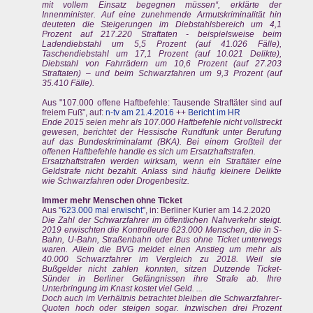
mit vollem Einsatz begegnen müssen“, erklärte der
Innenminister. Auf eine zunehmende Armutskriminalität hin
deuteten die Steigerungen im Diebstahlsbereich um 4,1
Prozent auf 217.220 Straftaten - beispielsweise beim
Ladendiebstahl um 5,5 Prozent (auf 41.026 Fälle),
Taschendiebstahl um 17,1 Prozent (auf 10.021 Delikte),
Diebstahl von Fahrrädern um 10,6 Prozent (auf 27.203
Straftaten) – und beim Schwarzfahren um 9,3 Prozent (auf
35.410 Fälle).
Aus "107.000 offene Haftbefehle: Tausende Straftäter sind auf
freiem Fuß", auf:
n-tv am 21.4.2016
++
Bericht im HR
Ende 2015 seien mehr als 107.000 Haftbefehle nicht vollstreckt
gewesen, berichtet der Hessische Rundfunk unter Berufung
auf das Bundeskriminalamt (BKA). Bei einem Großteil der
offenen Haftbefehle handle es sich um Ersatzhaftstrafen.
Ersatzhaftstrafen werden wirksam, wenn ein Straftäter eine
Geldstrafe nicht bezahlt. Anlass sind häufig kleinere Delikte
wie Schwarzfahren oder Drogenbesitz.
Immer mehr Menschen ohne Ticket
Aus "
623.000 mal erwischt
", in: Berliner Kurier am 14.2.2020
Die Zahl der Schwarzfahrer im öffentlichen Nahverkehr steigt.
2019 erwischten die Kontrolleure 623.000 Menschen, die in S-
Bahn, U-Bahn, Straßenbahn oder Bus ohne Ticket unterwegs
waren. Allein die BVG meldet einen Anstieg um mehr als
40.000 Schwarzfahrer im Vergleich zu 2018. Weil sie
Bußgelder nicht zahlen konnten, sitzen Dutzende Ticket-
Sünder in Berliner Gefängnissen ihre Strafe ab. Ihre
Unterbringung im Knast kostet viel Geld. ...
Doch auch im Verhältnis betrachtet bleiben die Schwarzfahrer-
Quoten hoch oder steigen sogar. Inzwischen drei Prozent