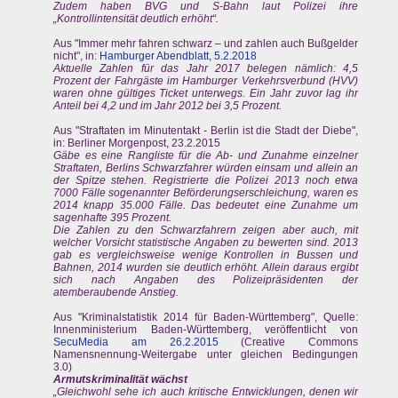
Zudem haben BVG und S-Bahn laut Polizei ihre
„Kontrollintensität deutlich erhöht“.
Aus "Immer mehr fahren schwarz – und zahlen auch Bußgelder
nicht", in:
Hamburger Abendblatt, 5.2.2018
Aktuelle Zahlen für das Jahr 2017 belegen nämlich: 4,5
Prozent der Fahrgäste im Hamburger Verkehrsverbund (HVV)
waren ohne gültiges Ticket unterwegs. Ein Jahr zuvor lag ihr
Anteil bei 4,2 und im Jahr 2012 bei 3,5 Prozent.
Aus "Straftaten im Minutentakt - Berlin ist die Stadt der Diebe",
in: Berliner Morgenpost, 23.2.2015
Gäbe es eine Rangliste für die Ab- und Zunahme einzelner
Straftaten, Berlins Schwarzfahrer würden einsam und allein an
der Spitze stehen. Registrierte die Polizei 2013 noch etwa
7000 Fälle sogenannter Beförderungserschleichung, waren es
2014 knapp 35.000 Fälle. Das bedeutet eine Zunahme um
sagenhafte 395 Prozent.
Die Zahlen zu den Schwarzfahrern zeigen aber auch, mit
welcher Vorsicht statistische Angaben zu bewerten sind. 2013
gab es vergleichsweise wenige Kontrollen in Bussen und
Bahnen, 2014 wurden sie deutlich erhöht. Allein daraus ergibt
sich nach Angaben des Polizeipräsidenten der
atemberaubende Anstieg.
Aus "Kriminalstatistik 2014 für Baden-Württemberg", Quelle:
Innenministerium Baden-Württemberg, veröffentlicht von
SecuMedia am 26.2.2015
(Creative Commons
Namensnennung-Weitergabe unter gleichen Bedingungen
3.0)
Armutskriminalität wächst
„Gleichwohl sehe ich auch kritische Entwicklungen, denen wir