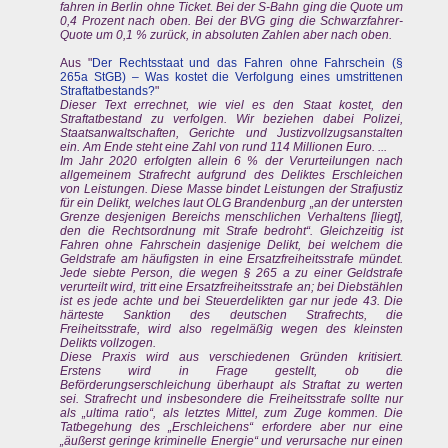
fahren in Berlin ohne Ticket. Bei der S-Bahn ging die Quote um
0,4 Prozent nach oben. Bei der BVG ging die Schwarzfahrer-
Quote um 0,1 % zurück, in absoluten Zahlen aber nach oben.
Aus "
Der Rechtsstaat und das Fahren ohne Fahrschein (§
265a StGB) – Was kostet die Verfolgung eines umstrittenen
Straftatbestands?
"
Dieser Text errechnet, wie viel es den Staat kostet, den
Straftatbestand zu verfolgen. Wir beziehen dabei Polizei,
Staatsanwaltschaften, Gerichte und Justizvollzugsanstalten
ein. Am Ende steht eine Zahl von rund 114 Millionen Euro. ...
Im Jahr 2020 erfolgten allein 6 % der Verurteilungen nach
allgemeinem Strafrecht aufgrund des Deliktes Erschleichen
von Leistungen. Diese Masse bindet Leistungen der Strafjustiz
für ein Delikt, welches laut OLG Brandenburg „an der untersten
Grenze desjenigen Bereichs menschlichen Verhaltens [liegt],
den die Rechtsordnung mit Strafe bedroht“. Gleichzeitig ist
Fahren ohne Fahrschein dasjenige Delikt, bei welchem die
Geldstrafe am häufigsten in eine Ersatzfreiheitsstrafe mündet.
Jede siebte Person, die wegen § 265 a zu einer Geldstrafe
verurteilt wird, tritt eine Ersatzfreiheitsstrafe an; bei Diebstählen
ist es jede achte und bei Steuerdelikten gar nur jede 43. Die
härteste Sanktion des deutschen Strafrechts, die
Freiheitsstrafe, wird also regelmäßig wegen des kleinsten
Delikts vollzogen.
Diese Praxis wird aus verschiedenen Gründen kritisiert.
Erstens wird in Frage gestellt, ob die
Beförderungserschleichung überhaupt als Straftat zu werten
sei. Strafrecht und insbesondere die Freiheitsstrafe sollte nur
als „ultima ratio“, als letztes Mittel, zum Zuge kommen. Die
Tatbegehung des „Erschleichens“ erfordere aber nur eine
„äußerst geringe kriminelle Energie“ und verursache nur einen