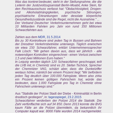
Was das konkret bedeutet, steht in der Stellungnahme, die die
Leiterin der Justizvollzugsanstalt Berlin-Moabit, Anke Stein, für
den Rechtsausschuss verfasst hat: "Obdachlosigkeit, Drogen-
und Alkoholabhängigkeiten, psychische Störungen,
psychiatrische Erkrankungen oder desolate körperliche
Gesundheitszustände sind die Regel, nicht die Ausnahme." ...
Der Verband Deutscher Verkehrsunternehmen geht bei etwa
10 Milliarden Fahrten pro Jahr von rund 350 Millionen
Schwarzfahrten aus.
Zahlen aus dem
MDR, 31.5.2014
Bis zu 30 Kontrolleure sind jeden Tag in Bussen und Bahnen
der Dresdner Verkehrsbetriebe unterwegs. Täglich erwischen
sie etwa 150 Schwarzfahrer, erklärt Unternehmenssprecher
Falk Lösch: "Wir gehen davon aus, dass wir jährlich - alle
notwendigen Kontrollen eingerechnet - einen Verlust zwischen
1,5 und zwei Millionen Euro haben."
In Leipzig werden täglich 120 Schwarzfahrer geschnappt, teilt
die LVB mit, in Chemnitz sind es 20. Stefan Tschöck, Sprecher
der Chemnitzer VAG, schätzt aber, dass die Dunkelziffer
weitaus höher, nämlich bei einem Prozent liegt: "Wir befördern
jeden Tag deutlich über 100.000 Fahrgäste. Wenn also zirka
ein Prozent keinen gültigen Fahrschein hat, würde das
bedeuten, dass 1.000 Fahrgäste pro Tag in Chemnitz ohne
Fahrschein unterwegs sind."
Aus "Statistik der Polizei Stadt der Diebe - Kriminalität in Berlin
drastisch gestiegen", in:
tagesspiegel, 23.2.2015
Schwarzfahrer verderben der Polizei 2014 die Statistik. Die
Zahl verfünffachte sich auf 34 850. Denn 2013 konnte die BVG
kaum Fälle an die Polizei übermitteln, da bekanntlich ihr
Computer kaputt war. 8000 Fälle wurden 2014 nachgemeldet.