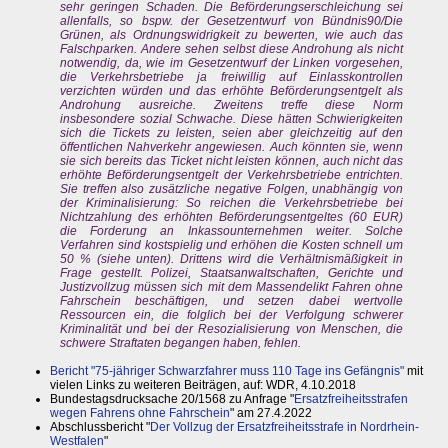
sehr geringen Schaden. Die Beförderungserschleichung sei
allenfalls, so bspw. der Gesetzentwurf von Bündnis90/Die
Grünen, als Ordnungswidrigkeit zu bewerten, wie auch das
Falschparken. Andere sehen selbst diese Androhung als nicht
notwendig, da, wie im Gesetzentwurf der Linken vorgesehen,
die Verkehrsbetriebe ja freiwillig auf Einlasskontrollen
verzichten würden und das erhöhte Beförderungsentgelt als
Androhung ausreiche. Zweitens treffe diese Norm
insbesondere sozial Schwache. Diese hätten Schwierigkeiten
sich die Tickets zu leisten, seien aber gleichzeitig auf den
öffentlichen Nahverkehr angewiesen. Auch könnten sie, wenn
sie sich bereits das Ticket nicht leisten können, auch nicht das
erhöhte Beförderungsentgelt der Verkehrsbetriebe entrichten.
Sie treffen also zusätzliche negative Folgen, unabhängig von
der Kriminalisierung: So reichen die Verkehrsbetriebe bei
Nichtzahlung des erhöhten Beförderungsentgeltes (60 EUR)
die Forderung an Inkassounternehmen weiter. Solche
Verfahren sind kostspielig und erhöhen die Kosten schnell um
50 % (siehe unten). Drittens wird die Verhältnismäßigkeit in
Frage gestellt. Polizei, Staatsanwaltschaften, Gerichte und
Justizvollzug müssen sich mit dem Massendelikt Fahren ohne
Fahrschein beschäftigen, und setzen dabei wertvolle
Ressourcen ein, die folglich bei der Verfolgung schwerer
Kriminalität und bei der Resozialisierung von Menschen, die
schwere Straftaten begangen haben, fehlen.
Bericht "75-jähriger Schwarzfahrer muss 110 Tage ins Gefängnis"
mit
vielen Links zu weiteren Beiträgen, auf: WDR, 4.10.2018
Bundestagsdrucksache 20/1568 zu Anfrage "
Ersatzfreiheitsstrafen
wegen Fahrens ohne Fahrschein
" am 27.4.2022
Abschlussbericht "
Der Vollzug der Ersatzfreiheitsstrafe in Nordrhein-
Westfalen
"