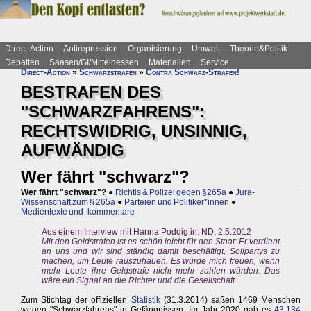
Direct-Action
Antirepression
Organisierung
Umwelt
Theorie&Politik
Debatten
Saasen/GI/Mittelhessen
Materialien
Service
Direct-Action
»
Schwarzstrafen
»
Contra Schwarz-Strafen!
BESTRAFEN DES
"SCHWARZFAHRENS":
RECHTSWIDRIG, UNSINNIG,
AUFWÄNDIG
Wer fährt "schwarz"?
Wer fährt "schwarz"?
●
Richtis & Polizei gegen §265a
●
Jura-
Wissenschaft zum § 265a
●
Parteien und Politiker*innen
●
Medientexte und -kommentare
Aus einem Interview mit Hanna Poddig in: ND, 2.5.2012
Mit den Geldstrafen ist es schön leicht für den Staat: Er verdient
an uns und wir sind ständig damit beschäftigt, Solipartys zu
machen, um Leute rauszuhauen. Es würde mich freuen, wenn
mehr Leute ihre Geldstrafe nicht mehr zahlen würden. Das
wäre ein Signal an die Richter und die Gesellschaft.
Zum Stichtag der offiziellen
Statistik
(31.3.2014) saßen 1469 Menschen
wegen "Schwarzfahrens" in Gefängnissen. Im Jahr 2020 gab es
43.134