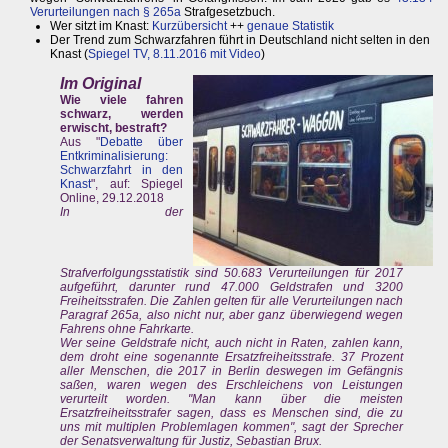
Verurteilungen nach § 265a
Strafgesetzbuch.
Wer sitzt im Knast:
Kurzübersicht
++
genaue Statistik
Der Trend zum Schwarzfahren führt in Deutschland nicht selten in den
Knast (
Spiegel TV, 8.11.2016 mit Video
)
Im Original
Wie viele fahren
schwarz, werden
erwischt, bestraft?
Aus "
Debatte über
Entkriminalisierung:
Schwarzfahrt in den
Knast
", auf: Spiegel
Online, 29.12.2018
In der
Strafverfolgungsstatistik sind 50.683 Verurteilungen für 2017
aufgeführt, darunter rund 47.000 Geldstrafen und 3200
Freiheitsstrafen. Die Zahlen gelten für alle Verurteilungen nach
Paragraf 265a, also nicht nur, aber ganz überwiegend wegen
Fahrens ohne Fahrkarte.
Wer seine Geldstrafe nicht, auch nicht in Raten, zahlen kann,
dem droht eine sogenannte Ersatzfreiheitsstrafe. 37 Prozent
aller Menschen, die 2017 in Berlin deswegen im Gefängnis
saßen, waren wegen des Erschleichens von Leistungen
verurteilt worden. "Man kann über die meisten
Ersatzfreiheitsstrafer sagen, dass es Menschen sind, die zu
uns mit multiplen Problemlagen kommen", sagt der Sprecher
der Senatsverwaltung für Justiz, Sebastian Brux.