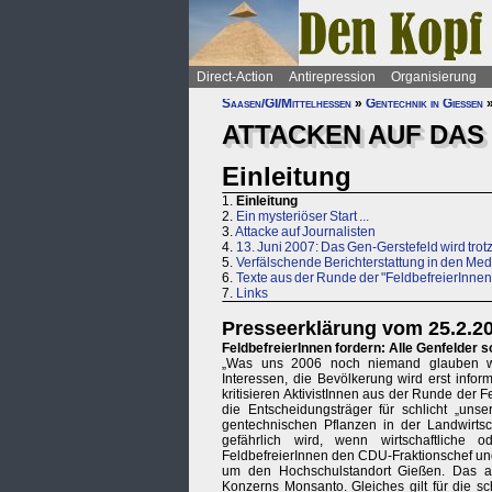
Direct-Action
Antirepression
Organisierung
Saasen/GI/Mittelhessen
»
Gentechnik in Gießen
ATTACKEN AUF DAS
Einleitung
1.
Einleitung
2.
Ein mysteriöser Start ...
3.
Attacke auf Journalisten
4.
13. Juni 2007: Das Gen-Gerstefeld wird trot
5.
Verfälschende Berichterstattung in den Me
6.
Texte aus der Runde der "FeldbefreierInnen
7.
Links
Presseerklärung vom 25.2.2
FeldbefreierInnen fordern: Alle Genfelder s
„Was uns 2006 noch niemand glauben wollt
Interessen, die Bevölkerung wird erst infor
kritisieren AktivistInnen aus der Runde der 
die Entscheidungsträger für schlicht „uns
gentechnischen Pflanzen in der Landwirtsch
gefährlich wird, wenn wirtschaftliche 
FeldbefreierInnen den CDU-Fraktionschef un
um den Hochschulstandort Gießen. Das an
Konzerns Monsanto. Gleiches gilt für die s