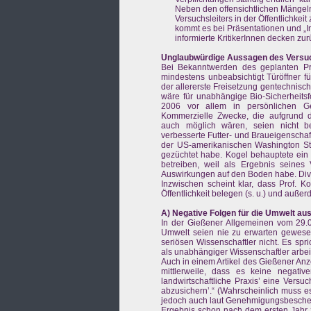
Neben den offensichtlichen Mängeln
Versuchsleiters in der Öffentlichke
kommt es bei Präsentationen und „I
informierte KritikerInnen decken zu
Unglaubwürdige Aussagen des Versuchsl
Bei Bekanntwerden des geplanten Proj
mindestens unbeabsichtigt Türöffner f
der allererste Freisetzung gentechnisc
wäre für unabhängige Bio-Sicherheits
2006 vor allem in persönlichen Ge
Kommerzielle Zwecke, die aufgrund d
auch möglich wären, seien nicht be
verbesserte Futter- und Braueigenschaf
der US-amerikanischen Washington St
gezüchtet habe. Kogel behauptete ein 
betreiben, weil als Ergebnis seines
Auswirkungen auf den Boden habe. Div
Inzwischen scheint klar, dass Prof. 
Öffentlichkeit belegen (s. u.) und auße
A) Negative Folgen für die Umwelt a
In der Gießener Allgemeinen vom 29.0
Umwelt seien nie zu erwarten gewesen
seriösen Wissenschaftler nicht. Es spr
als unabhängiger Wissenschaftler arbeit
Auch in einem Artikel des Gießener Anz
mittlerweile, dass es keine negativ
landwirtschaftliche Praxis’ eine Versu
abzusichern’.“ (Wahrscheinlich muss es
jedoch auch laut Genehmigungsbescheid 
Ergebnis schon nach dem ersten Jahr z