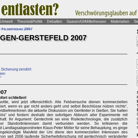
Umwelt
Theorie&Politik
Debatten
Saasen/GI/Mittelhessen
Materialien
Se
»
Feldbefreiung 2007
 GEN-GERSTEFELD 2007
z Sicherung zerstört
dien
"
007
ofort schließen!
e, wird jetzt offensichtlich: Alle Feldversuche dienen kommerziellen
miert, wenn es gar nicht anders geht und selbst Beschlüsse nützen nichts“,
FeldbefreierInnen die aktuelle Diskussion um Genfelder in Gießen. Sie halten
eriös“ und fordern deshalb den sofortigen Abbruch aller Experimente mit
aft. Ihr Argument: Gentechnik sei eine Risikotechnologie, die zusätzlich
oder Standortinteressen damit verbunden werden. So kritisieren die
d Landtagsabgeordneten Klaus-Peter Möller für seine Behauptung, es ginge
gekündigte Maisfeld der Uni diene den kommerziellen Interessen des
chon seit 2006 laufende Sicherheitsforschung mit gentechnisch veränderter