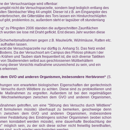
 der Versuchsanlage wird offenbar:
gibt nicht die Versuchsparzelle, sondern liegt lediglich entlang des
Alten Steinbacher Weg 44 umgibt. Dieser ist z.B. am Eingangstor des
 unterbrochen, die Gitterstäbe des Tors lassen ein Hindurchschlüpfen
auf gibt, problemlos zu, außerdem steht er tagsüber oft stundenlang
g" zu Pfingsten 2006 standen die aufgeschnitten Zaunflächen
h wurden sie lose mit Draht geflickt. Erst dieses Jahr wurden diese
r Sicherheitsmaßnahmen gegen z.B. Maulwürfe, Wühlmäuse, Ratten etc.
 aufhalten lassen.
kt die Versuchsparzelle nur dürftig (s. Anhang 5). Das Netz endet
 Bodens. Da der Versuchsort am Campus des Philoso phikum I der
 Krähen und Tauben stark frequentiert ist, die sich diverse Taktiken
 von Studierenden selbst aus geschlossenen Müllbehältern
rung dieser Vorsichts maßnahme unzureichend zu sein, und ein
es erkennen.
n dem GVO und anderen Organismen, insbesondere Herbivoren“
(S.
chungen von erwarteten biologischen Eigenschaften der gentechnisch
Versuchs durch Wildtiere zu achten. Diese sind zu protokollieren und
ende Maßnahmen zu ergreifen. Außerdem ist bei den regelmäßigen
 bei Wechselwirkungen zwischen dem GVO und anderen Organismen,
aßnahmen getroffen, um eine "Störung des Versuchs durch Wildtiere"
t formulieren müsste) überhaupt zu bemerken, geschweige denn
ungen zwischen dem GVO und anderen Organismen, insbesondere
iner Feststellung des Eindringens solcher Organismen (wobei schon
men konstatiert werden müsste), eine dauerhafte Beobachtung der
möglich sein, zu der sich diese sicher nicht freiwillig bereithalten,
n sind, auch wieder verschwinden werden.