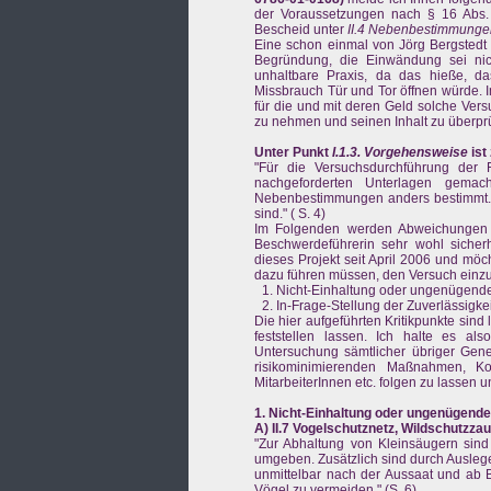
der Voraussetzungen nach § 16 Abs.
Bescheid unter
II.4 Nebenbestimmunge
Eine schon einmal von Jörg Bergstedt
Begründung, die Einwändung sei nicht
unhaltbare Praxis, da das hieße, d
Missbrauch Tür und Tor öffnen würde. 
für die und mit deren Geld solche Vers
zu nehmen und seinen Inhalt zu überpr
Unter Punkt
I.1.3. Vorgehensweise
ist
"Für die Versuchsdurchführung der
nachgeforderten Unterlagen gemac
Nebenbestimmungen anders bestimmt. Ab
sind." ( S. 4)
Im Folgenden werden Abweichungen v
Beschwerdeführerin sehr wohl sicherhe
dieses Projekt seit April 2006 und möc
dazu führen müssen, den Versuch einzust
Nicht-Einhaltung oder ungenügend
In-Frage-Stellung der Zuverlässigkei
Die hier aufgeführten Kritikpunkte sind
feststellen lassen. Ich halte es al
Untersuchung sämtlicher übriger Gene
risikominimierenden Maßnahmen, Kon
MitarbeiterInnen etc. folgen zu lassen 
1. Nicht-Einhaltung oder ungenügen
A) II.7 Vogelschutznetz, Wildschutzza
"Zur Abhaltung von Kleinsäugern sin
umgeben. Zusätzlich sind durch Auslege
unmittelbar nach der Aussaat und ab 
Vögel zu vermeiden." (S. 6)