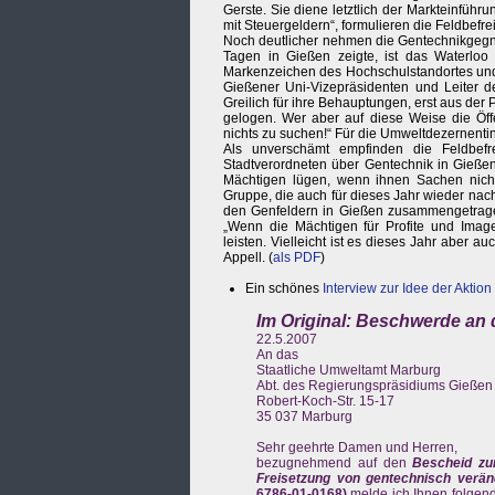
Gerste. Sie diene letztlich der Markteinführ
mit Steuergeldern“, formulieren die Feldbefrei
Noch deutlicher nehmen die Gentechnikgegne
Tagen in Gießen zeigte, ist das Waterloo 
Markenzeichen des Hochschulstandortes und d
Gießener Uni-Vizepräsidenten und Leiter d
Greilich für ihre Behauptungen, erst aus der
gelogen. Wer aber auf diese Weise die Öffen
nichts zu suchen!“ Für die Umweltdezernentin s
Als unverschämt empfinden die Feldbef
Stadtverordneten über Gentechnik in Gießen 
Mächtigen lügen, wenn ihnen Sachen nicht 
Gruppe, die auch für dieses Jahr wieder nach 
den Genfeldern in Gießen zusammengetrage
„Wenn die Mächtigen für Profite und Image
leisten. Vielleicht ist es dieses Jahr aber au
Appell. (
als PDF
)
Ein schönes
Interview zur Idee der Aktion
Im Original: Beschwerde a
22.5.2007
An das
Staatliche Umweltamt Marburg
Abt. des Regierungspräsidiums Gießen
Robert-Koch-Str. 15-17
35 037 Marburg
Sehr geehrte Damen und Herren,
bezugnehmend auf den
Bescheid zu
Freisetzung von gentechnisch verä
6786-01-0168)
melde ich Ihnen folgend