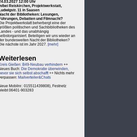
24.03.2027 12:00 Uhr
in/bei Reiskirchen, Projektwerkstatt,
Ludwigstr. 11 in Saasen
Nacht der Bibliotheken: Lesungen,
Führungen, Debatten und Filmnacht?
Die Projektwerkstatt beherbergt eine der
größten politischen und Sachbibliotheken des
Landes - und das unabhängig
selbstorganisiert. Beteiligen wir uns wieder an
der bundesweiten Nacht der Bibliotheken?
Die nächste ist im Jahr 2027.
[mehr]
Weiterlesen
Kreis Gießen: B49-Neubau verhindern
++
Neues Buch:
Die Demokratie überwinden,
bevor sie sich selbst abschafft
++ Nichts mehr
verpassen:
Mailverteiler&Chats
Neue Mobilnr.: 015511439808), Festnetz
bleibt 06401-903283