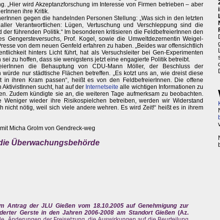
ung. „Hier wird Akzeptanzforschung im Interesse von Firmen betrieben – aber
erInnen ihre Kritik.
rInnen gegen die handelnden Personen Stellung: „Was sich in den letzten
aller Verantwortlichen: Lügen, Vertuschung und Verschleppung sind die
er führenden Politik.“ Im besonderen kritisieren die FeldbefreierInnen den
es Gengersteversuchs, Prof. Kogel, sowie die Umweltdezernentin Weigel-
 Presse von dem neuen Genfeld erfahren zu haben. „Beides war offensichtlich
tlichkeit hinters Licht führt, hat als Versuchsleiter bei Gen-Experimenten
ei zu hoffen, dass sie wenigstens jetzt eine engagierte Politik betreibt.
reierInnen die Behauptung von CDU-Mann Möller, der Beschluss der
würde nur städtische Flächen betreffen. „Es kotzt uns an, wie dreist diese
in ihren Kram passen“, heißt es von den FeldbefreierInnen. Die offene
AktivistInnen sucht, hat auf der
Internetseite
alle wichtigen Informationen zu
n. Zudem kündigte sie an, die weiteren Tage aufmerksam zu beobachten.
 Weniger wieder ihre Risikospielchen betreiben, werden wir Widerstand
ch nicht nötig, weil sich viele andere wehren. Es wird Zeit!“ heißt es in ihrem
mit Micha Grolm von Gendreck-weg
n die Überwachungsbehörde
m Antrag der JLU Gießen vom 18.10.2005 auf Genehmigung zur
nderter Gerste in den Jahren 2006-2008 am Standort Gießen
(Az.
e „Änderungen der Freisetzung, die Auswirkungen auf die Beurteilung