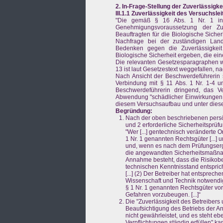
2. In-Frage-Stellung der Zuverlässigke
III.1.1
Zuverlässigkeit des Versuchslei
"Die gemäß § 16 Abs. 1 Nr. 1 in
Genehmigungsvoraussetzung der Zuv
Beauftragten für die Biologische Sich
Nachfrage bei der zuständigen Lan
Bedenken gegen die Zuverlässigkeit 
Biologische Sicherheit ergeben, die e
Die relevanten Gesetzesparagraphen w
13 ist laut Gesetzestext weggefallen, n
Nach Ansicht der Beschwerdeführerin
Verbindung mit § 11 Abs. 1 Nr. 1-4 u
Beschwerdeführerin dringend, das Ve
Abwendung "schädlicher Einwirkungen auf
diesem Versuchsaufbau und unter diesem
Begründung:
Nach der oben beschriebenen persön
und 2 erforderliche Sicherheitsprüf
"Wer [...] gentechnisch veränderte Or
1 Nr. 1 genannten Rechtsgüter [...
und, wenn es nach dem Prüfungsergeb
die angewandten Sicherheitsmaßnah
Annahme besteht, dass die Risikob
technischen Kenntnisstand entsprich
[...] (2) Der Betreiber hat entspre
Wissenschaft und Technik notwendi
§ 1 Nr. 1 genannten Rechtsgüter vo
Gefahren vorzubeugen. [...]“
Die "Zuverlässigkeit des Betreibers 
Beaufsichtigung des Betriebs der Anl
nicht gewährleistet, und es steht eben
Verpflichtungen ständig erfüllen" kan