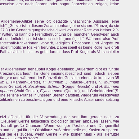
cherweise erst nach Jahren oder sogar Jahrzehnten zeigen, keine
Allgemeine-Artikel seine oft getätigte unsachliche Aussage, eine
lich". „Gerste ist in diesem Zusammenhang eine sichere Pflanze, da sie
, 27.3.) Im Genehmigungsbescheid wird von einer Rate von kleiner 2 %
r Witterung kann die Fremdbefruchtung bei manchen Genotypen auch
icht sonderlich hoch, ist sie doch nicht „unmöglich“. Während also Prof.
technik-KritikerInnen vorwirft, lediglich Emotionen und Ängste zu
 spielt mögliche Risiken herunter. Dabei spielt es keine Rolle, wie groß
ll tatsächlich ist – es geht darum, dass Prof. Kogel als Versuchleiter
er Allgemeinen behauptet Kogel ebenfalls: „Außerdem gibt es für sie
n Kreuzungspartner.“ Im Genehmigungsbescheid sind jedoch sieben
die „vor und während der Blühzeit der Gerste in einem Umkreis von 35
um L.
(Mähnen-Gerste),
H. Murinum L
(Mäuse-Gerste),
H. Murinum
äuse-Gerste),
H. Secalinum Schreb
. (Roggen-Gerste) und
H. Marinum
ropaeus
(Wald-Gerste),
Elymus spec.
(Quecke), und Getreidearten“(S.
ne seltene Pflanze in unseren Breiten darstellt. Wiederum verschweigt
 KritikerInnen zu beschwichtigen und eine kritische Auseinandersetzung
etzt öffentlich für die Verwendung der von ihm gerade noch zu
 Gießener Gerste tatsächlich 'biologisch sicher' anbauen lassen, wie
irtschaft große Chancen. Wenn weniger Pestizide und Düngemittel
 und sei gut für die Ökobilanz. Außerdem helfe es, Kosten zu sparen.
ssant sei es zudem, wenn Gerste - wie bisher Mais - als Tierfutter
llgemeine, 29.03.2007)