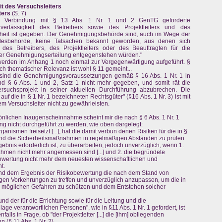
it des Versuchsleiters
ters
(S. 7)
 Verbindung mit § 13 Abs. 1 Nr. 1 und 2 GenTG geforderte
erlässigkeit des Betreibers sowie des Projektleiters und des
erheit ist gegeben. Der Genehmigungsbehörde sind, auch im Wege der
desbehörde, keine Tatsachen bekannt geworden, aus denen sich
des Betreibers, des Projektleiters oder des Beauftragten für die
iner Genehmigungserteilung entgegenstehen würden."
erden im Anhang 1 noch einmal zur Vergegenwärtigung aufgeführt. §
ach thematischer Relevanz ist wohl § 11 gemeint...
 sind die Genehmigungsvoraussetzungen gemäß § 16 Abs. 1 Nr. 1 in
nd § 6 Abs. 1 und 2, Satz 1 nicht mehr gegeben, und somit rät die
rsuchsprojekt in seiner aktuellen Durchführung abzubrechen. Die
 die in § 1 Nr. 1 bezeichneten Rechtsgüter" (§16 Abs. 1 Nr. 3) ist mit
 Versuchsleiter nicht zu gewährleisten.
lichen Inaugenscheinnahme scheint mir die nach § 6 Abs. 1 Nr. 1
ung nicht durchgeführt zu werden, wie oben dargelegt:
ganismen freisetzt [...], hat die damit verbun denen Risiken für die in §
] und die Sicherheitsmaßnahmen in regelmäßigen Abständen zu prüfen
nis erforderlich ist, zu überarbeiten, jedoch unverzüglich, wenn 1.
men nicht mehr angemessen sind [...] und 2. die begründete
ewertung nicht mehr dem neuesten wissenschaftlichen und
t.
chend dem Ergebnis der Risikobewertung die nach dem Stand von
gen Vorkehrungen zu treffen und unverzüglich anzupassen, um die in
r möglichen Gefahren zu schützen und dem Entstehen solcher
und der für die Errichtung sowie für die Leitung und die
age verantwortlichen Personen", wie in §11 Abs. 1 Nr. 1 gefordert, ist
falls in Frage, ob "der Projektleiter [...] die [ihm] obliegenden
n (§ 11 Abs. 1 Nr. 2).