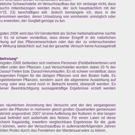
hebliche Schwachstelle im Versuchsaufbau dar. Ich verlange nicht, dass
rsuchs miteinbezogen werden muss, der sich hauptsächlich mit der
zen"(S. 23) beschäftigen will. Jedoch bemängele ich, dass in die
genommen werden, deren Umsetzung von vornherein unmöglich oder
zu erwecken, der Sorgfalt genüge zu tun.
ingsten 2006 wird das GV-Gerstenfeld als Sicher heitsmaßnahme nachts
. Es ist schwer vorstellbar, dass dieser Eingriff in die natürlichen
rkung auf das Pflanzenwachstum oder das der zu untersuchenden
de Wirkung tatsächlich auf, hat der gesamte Versuch keine Aussagekraft
befreiung“
fingsten 2006 befanden sich mehrere Personen (FeldbefreierInnen und
 mitten unter den Pflanzen. Laut Versuchsleiter wurden dabei 20 % der
Darauf-Treten bzw. Darauf-Herumlaufen. Es ist schwer vorstellbar, dass
wiegenden Folgen für die übrigen Pflanzen und den Boden hatte. Es
ehengebliebenen Pflanzen, sondern auch die allgemeine Auswirkung auf
erung oder was sonst noch in Betracht kommt, überprüft werden. Es
ieser Beeinträchtigung aussagekräftige Ergebnisse erzielt werden
rigen räumlichen Anordnung des Versuchs und der des vergangenen
 waren die Pflanzen in mehreren gleich großen Quadranten gemeinsam
znetz angeordnet. 2007 ist eine Aufteilung der Kulturen in drei langen
at befindet sich außerhalb des Netzes. Für einen Laien ist diese
cheint fragwürdig, inwiefern vergleichbare Ergebnisse für die „gute
den können, wenn der Versuchsaufbau in aufeinanderfolgenden Jahren
öhten Risiko durch das Freistehen der Mantelsaat wäre zu klären.