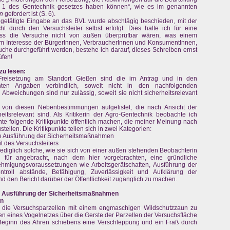
 1 des Gentechnik gesetzes haben können“, wie es im genannten
n
gefordert ist (S. 6).
 getätigte Eingabe an das BVL wurde abschlägig beschieden, mit der
 durch den Versuchsleiter selbst erfolgt. Dies halte ich für eine
ass die Versuche nicht von außen überprüfbar wären, was einem
Im Interesse der BürgerInnen, VerbraucherInnen und KonsumentInnen,
uche durchgeführt werden, bestehe ich darauf, dieses Schreiben ernst
üfen!
 zu lesen:
 Freisetzung am Standort Gießen sind die im Antrag und in den
hten Angaben verbindlich, soweit nicht in den nachfolgenden
weichungen sind nur zulässig, soweit sie nicht sicherheitsrelevant
on diesen Nebenbestimmungen aufgelistet, die nach Ansicht der
itsrelevant sind. Als Kritikerin der Agro-Gentechnik beobachte ich
hte folgende Kritikpunkte öffentlich machen, die meiner Meinung nach
ellen. Die Kritikpunkte teilen sich in zwei Kategorien:
e Ausführung der Sicherheitsmaßnahmen
t des Versuchsleiters
 lediglich solche, wie sie sich von einer außen stehenden Beobachterin
so für angebracht, nach dem hier vorgebrachten, eine gründliche
hmigungsvoraussetzungen wie Arbeitsgerätschaften, Ausführung der
troll abstände, Befähigung, Zuverlässigkeit und Aufklärung der
und den Bericht darüber der Öffentlichkeit zugänglich zu machen.
de Ausführung der Sicherheitsmaßnahmen
un
d die Versuchsparzellen mit einem engmaschigen Wildschutzzaun zu
n eines Vogelnetzes über die Gerste der Parzellen der Versuchsfläche
Beginn des Ähren schiebens eine Verschleppung und ein Fraß durch