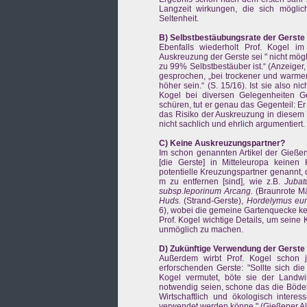
Langzeit wirkungen, die sich mögli
Seltenheit.
B) Selbstbestäubungsrate der Gerste
Ebenfalls wiederholt Prof. Kogel im 
Auskreuzung der Gerste sei " nicht mög
zu 99% Selbstbestäuber ist.“ (Anzeiger
gesprochen, „bei trockener und warme
höher sein.“ (S. 15/16). Ist sie also n
Kogel bei diversen Gelegenheiten Gen
schüren, tut er genau das Gegenteil: Er
das Risiko der Auskreuzung in diesem Fa
nicht sachlich und ehrlich argumentiert.
C) Keine Auskreuzungspartner?
Im schon genannten Artikel der Gießen
[die Gerste] in Mitteleuropa keine
potentielle Kreuzungspartner genannt, 
m zu entfernen [sind], wie z.B.
Jubat
subsp.
Ieporinum Arcang.
(Braunrote M
Huds.
(Strand-Gerste),
Hordelymus eu
6), wobei die gemeine Gartenquecke kei
Prof. Kogel wichtige Details, um seine
unmöglich zu machen.
D) Zukünftige Verwendung der Gerste
Außerdem wirbt Prof. Kogel schon j
erforschenden Gerste: "Sollte sich die
Kogel vermutet, böte sie der Landw
notwendig seien, schone das die Böden
Wirtschaftlich und ökologisch intere
verwendet werden könne." (Gießener A