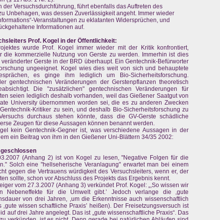
 der Versuchsdurchführung, führt ebenfalls das Auftreten des
it zu Unbehagen, was dessen Zuverlässigkeit angeht. Immer wieder
nformations“-Veranstaltungen zu eklatanten Widersprüchen, und
rückgehaltene Informationen auf.
eiters Prof. Kogel in der Öffentlichkeit:
ektes wurde Prof. Kogel immer wieder mit der Kritik konfrontiert,
ür die kommerzielle Nutzung von Gerste zu werden. Immerhin ist dies
h veränderter Gerste in der BRD überhaupt. Ein Gentechnik-Befürworter
forschung ungeeignet. Kogel wies dies weit von sich und behauptete
sprächen, es ginge ihm lediglich um Bio-Sicherheitsforschung.
er gentechnischen Veränderungen der Gerstenpflanzen theoretisch
absichtigt. Die "zusätzlichen" gentechnischen Veränderungen für
ten seien lediglich deshalb vorhanden, weil das Gießener Saatgut von
ate University übernommen worden sei, die es zu anderen Zwecken
Gentechnik-Kritiker zu sein, und deshalb Bio-Sicherheitsforschung zu
 Versuchs durchaus stehen könnte, dass die GV-Gerste schädliche
erse Zeugen für diese Aussagen können benannt werden.
Kogel kein Gentechnik-Gegner ist, was verschiedene Aussagen in der
rdem ein Beitrag von ihm in den Gießener Uni-Blättern 34/35 2002:
usgeschlossen
3.2007 (Anhang 2) ist von Kogel zu lesen, "Negative Folgen für die
." Solch eine "hellseherische Veranlagung" erwartet man bei einem
icht gegen die Vertrauens würdigkeit des Versuchsleiters, wenn er, der
en sollte, schon vor Abschluss des Projekts das Ergebnis kennt.
eiger vom 27.3.2007 (Anhang 3) verkündet Prof. Kogel: „,So wissen wir
en Nebeneffekte für die Umwelt gibt.’ Jedoch verlange die ,gute
chsdauer von drei Jahren, ,um die Erkenntnisse auch wissenschaftlich
 ‚gute wissen schaftliche Praxis’ heißen). Der Freisetzungsversuch ist
auf drei Jahre angelegt. Das ist „gute wissenschaftliche Praxis“. Das
u verkünden, ist es nicht. Denn gerade bei natürlichen Abläufen sind