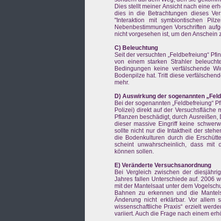
Dies stellt meiner Ansicht nach eine er
dies in die Betrachtungen dieses Ve
"Interaktion mit symbiontischen Pil
Nebenbestimmungen Vorschriften auf
nicht vorgesehen ist, um den Anschein 
C) Beleuchtung
Seit der versuchten „Feldbefreiung“ Pf
von einem starken Strahler beleuchtet
Bedingungen keine verfälschende Wi
Bodenpilze hat. Tritt diese verfälschen
mehr.
D) Auswirkung der sogenannten „Feld
Bei der sogenannten „Feldbefreiung“ P
Polizei) direkt auf der Versuchsfläche
Pflanzen beschädigt, durch Ausreißen, 
dieser massive Eingriff keine schwer
sollte nicht nur die Intaktheit der st
die Bodenkulturen durch die Erschütt
scheint unwahrscheinlich, dass mit d
können sollen.
E) Veränderte Versuchsanordnung
Bei Vergleich zwischen der diesjäh
Jahres fallen Unterschiede auf. 2006
mit der Mantelsaat unter dem Vogelschut
Bahnen zu erkennen und die Mantelsa
Änderung nicht erklärbar. Vor allem s
wissenschaftliche Praxis“ erzielt wer
variiert. Auch die Frage nach einem erh