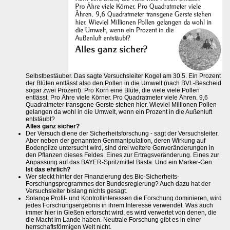
Selbstbestäuber. Das sagte Versuchsleiter Kogel am 30.5. Ein Prozent
der Blüten entlässt also den Pollen in die Umwelt (nach BVL-Bescheid
sogar zwei Prozent). Pro Korn eine Blüte, die viele viele Pollen
entlässt. Pro Ähre viele Körner. Pro Quadratmeter viele Ähren. 9,6
Quadratmeter transgene Gerste stehen hier. Wieviel Millionen Pollen
gelangen da wohl in die Umwelt, wenn ein Prozent in die Außenluft
entstäubt?
Alles ganz sicher?
Der Versuch diene der Sicherheitsforschung - sagt der Versuchsleiter.
Aber neben der genannten Genmanipulation, deren Wirkung auf
Bodenpilze untersucht wird, sind drei weitere Genveränderungen in
den Pflanzen dieses Feldes. Eines zur Ertragsveränderung. Eines zur
Anpassung auf das BAYER-Spritzmittel Basta. Und ein Marker-Gen.
Ist das ehrlich?
Wer steckt hinter der Finanzierung des Bio-Sicherheits-
Forschungsprogrammes der Bundesregierung? Auch dazu hat der
Versuchsleiter bislang nichts gesagt.
Solange Profit- und Kontrollinteressen die Forschung dominieren, wird
jedes Forschungsergebnis in ihrem Interesse verwendet. Was auch
immer hier in Gießen erforscht wird, es wird verwertet von denen, die
die Macht im Lande haben. Neutrale Forschung gibt es in einer
herrschaftsförmigen Welt nicht.