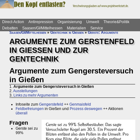
Direct-Action
Antirepression
Organisierung
Umwelt
Theorie&Politik
Debatten
Saasen/GI/Mittelhessen
Materialien
Service
Saasen/GI/Mittelhessen
»
Gentechnik in Gießen
»
Gerste: Argumente
ARGUMENTE ZUM GERSTENFELD
IN GIESSEN UND ZUR
GENTECHNIK
Argumente zum Gengersteversuch
in Gießen
1.
Argumente zum Gengersteversuch in Gießen
2.
Ausstellungen
3.
Links zu mehr Argumenten
Infoseite zum
Gengerstefeld
++
Genmaisfeld
Feldbefreiungen
in Gießen und
Prozess deswegen
++ Aktionen
überall
Fragen
Gerste sei zu
99%