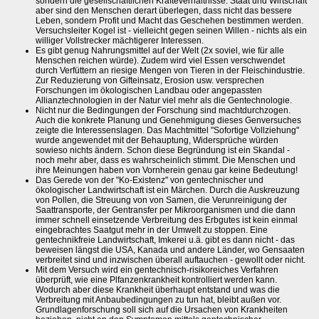
sondern die gesellschaftlichen Kräfteverhältnisse. Staat und Wirtschaft
aber sind den Menschen derart überlegen, dass nicht das bessere
Leben, sondern Profit und Macht das Geschehen bestimmen werden.
Versuchsleiter Kogel ist - vielleicht gegen seinen Willen - nichts als ein
williger Vollstrecker mächtigerer Interessen.
Es gibt genug Nahrungsmittel auf der Welt (2x soviel, wie für alle
Menschen reichen würde). Zudem wird viel Essen verschwendet
durch Verfüttern an riesige Mengen von Tieren in der Fleischindustrie.
Zur Reduzierung von Gifteinsatz, Erosion usw. versprechen
Forschungen im ökologischen Landbau oder angepassten
Allianztechnologien in der Natur viel mehr als die Gentechnologie.
Nicht nur die Bedingungen der Forschung sind machtdurchzogen.
Auch die konkrete Planung und Genehmigung dieses Genversuches
zeigte die Interessenslagen. Das Machtmittel "Sofortige Vollziehung"
wurde angewendet mit der Behauptung, Widersprüche würden
sowieso nichts ändern. Schon diese Begründung ist ein Skandal -
noch mehr aber, dass es wahrscheinlich stimmt. Die Menschen und
ihre Meinungen haben von Vornherein genau gar keine Bedeutung!
Das Gerede von der "Ko-Existenz" von gentechnischer und
ökologischer Landwirtschaft ist ein Märchen. Durch die Auskreuzung
von Pollen, die Streuung von von Samen, die Verunreinigung der
Saattransporte, der Gentransfer per Mikroorganismen und die dann
immer schnell einsetzende Verbreitung des Erbgutes ist kein einmal
eingebrachtes Saatgut mehr in der Umwelt zu stoppen. Eine
gentechnikfreie Landwirtschaft, Imkerei u.ä. gibt es dann nicht - das
beweisen längst die USA, Kanada und andere Länder, wo Gensaaten
verbreitet sind und inzwischen überall auftauchen - gewollt oder nicht.
Mit dem Versuch wird ein gentechnisch-risikoreiches Verfahren
überprüft, wie eine Plfanzenkrankheit kontrolliert werden kann.
Wodurch aber diese Krankheit überhaupt entstand und was die
Verbreitung mit Anbaubedingungen zu tun hat, bleibt außen vor.
Grundlagenforschung soll sich auf die Ursachen von Krankheiten