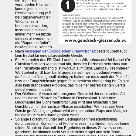
gentechnisch
veränderten Pflanzen
konnte jedoch eine
Resistenzbildung (z.B.
bei Raps-verwandten
Wildpflanzen)
beobachtet werden;
inzwischen müssen
immer mehr Pestizide
eingesetzt werden, um
die "Superunkräuter"
bekämpfen zu können.
Nach
Aussagen der Ökologischen Brauwirtschaft
besteht überhaupt
kein Bedarf für eine pilzresistente Gerste.
Ein Mitarbeiter des FB Ökol. Landbau in Witzenhausen/Uni Kassel (Dr.
Christian Schüler) wies darauf hin, dass der Pilzbefall sehr stark von
der Fruchtfolge abhängig ist (worauf ja im Ökol. Landbau besonderer
Wert gelegt wird) bzw. bei Braugerste sehr wenig gedüngt werden
darf, um den Nitratgehalt niedrig zu halten. so dass auch der Pilzbefall
bzw. der Fungizideinsatz gegen Pilze sowieso eher gering ist. Es gibt
also kein drängendes Problem, das mit einer pilzresistenten Gerste
gelöst werden müsste.
Der Gießener Versuch mit transgener Gerste ist der erste seiner Art
und mit dieser Pflanze im Freiland in Deutschland. Unter dem
Deckmantel der Sicherheitsforschung wird hier tatsächlich der
Durchbruch für die nächste Pflanze geschaffen. Wenn später Gen-
Gerste großflächig angebaut wird wie jetzt schon Raps und Mais, so
hat dieser Versuch daran großen Anteil.
Solange Forschung unter den Bedingungen herrschaftsförmig
durchgesetzter Kontroll- und Profitinteressen stattfinden, gibt es keine
offene Situation. Was mit den Ergebnissen dieses Genversuches
geschieht, bestimmen nicht Versuchsleiter Kogel und sein Team,