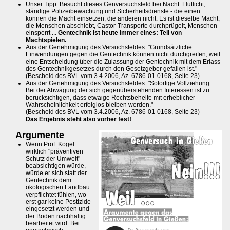
Unser Tipp: Besucht dieses Genversuchsfeld bei Nacht. Flutlicht,
ständige Polizeibewachung und Sicherheitsdienste - die einen
können die Macht einsetzen, die anderen nicht. Es ist dieselbe Macht,
die Menschen abschiebt, Castor-Transporte durchprügelt, Menschen
einsperrt ...
Gentechnik ist heute immer eines: Teil von
Machtspielen.
Aus der Genehmigung des Versuchsfeldes: "Grundsätzliche
Einwendungen gegen die Gentechnik können nicht durchgreifen, weil
eine Entscheidung über die Zulassung der Gentechnik mit dem Erlass
des Gentechnikgesetzes durch den Gesetzgeber gefallen ist."
(Bescheid des BVL vom 3.4.2006, Az. 6786-01-0168, Seite 23)
Aus der Genehmigung des Versuchsfeldes: "Sofortige Vollziehung ...
Bei der Abwägung der sich gegenüberstehenden Interessen ist zu
berücksichtigen, dass etwaige Rechtsbehelfe mit erheblicher
Wahrscheinlichkeit erfolglos bleiben werden."
(Bescheid des BVL vom 3.4.2006, Az. 6786-01-0168, Seite 23)
Das Ergebnis steht also vorher fest!
Argumente
Wenn Prof. Kogel
wirklich "präventiven
Schutz der Umwelt"
beabsichtigen würde,
würde er sich statt der
Gentechnik dem
ökologischen Landbau
verpflichtet fühlen, wo
erst gar keine Pestizide
eingesetzt werden und
der Boden nachhaltig
bearbeitet wird. Bei