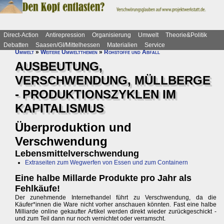
Direct-Action
Antirepression
Organisierung
Umwelt
Theorie&Politik
Debatten
Saasen/GI/Mittelhessen
Materialien
Service
Umwelt
»
Weitere Umweltthemen
»
Rohstoffe und Abfall
AUSBEUTUNG,
VERSCHWENDUNG, MÜLLBERGE
- PRODUKTIONSZYKLEN IM
KAPITALISMUS
Überproduktion und
Verschwendung
Lebensmittelverschwendung
Extraseiten zum Wegwerfen von Essen und zum Containern
Eine halbe Millarde Produkte pro Jahr als
Fehlkäufe!
Der zunehmende Internethandel führt zu Verschwendung, da die
Käufer*innen die Ware nicht vorher anschauen könnten. Fast eine halbe
Milliarde online gekaufter Artikel werden direkt wieder zurückgeschickt -
und zum Teil dann nur noch vernichtet oder verramscht.