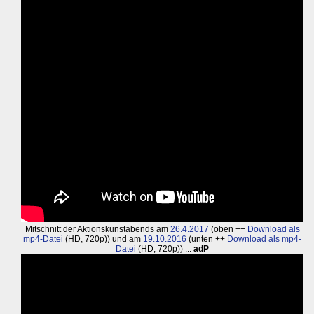
Mitschnitt der Aktionskunstabends am
26.4.2017
(oben ++
Download als
mp4-Datei
(HD, 720p)) und am
19.10.2016
(unten ++
Download als mp4-
Datei
(HD, 720p)) ...
adP