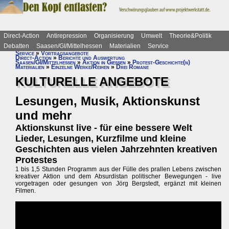
Direct-Action
Antirepression
Organisierung
Umwelt
Theorie&Politik
Debatten
Saasen/GI/Mittelhessen
Materialien
Service
Service
»
Vortragsangebote
Direct-Action
»
Berichte und Auswertung
Saasen/GI/Mittelhessen
»
Aktion in Gießen
»
Protest-Geschichte(n)
Materialien
»
Einzelne Werke/Reihen
»
Drei Romane
KULTURELLE ANGEBOTE
Lesungen, Musik, Aktionskunst
und mehr
Aktionskunst live - für eine bessere Welt
Lieder, Lesungen, Kurzfilme und kleine
Geschichten aus vielen Jahrzehnten kreativen
Protestes
1 bis 1,5 Stunden Programm aus der Fülle des prallen Lebens zwischen
kreativer Aktion und dem Absurdistan politischer Bewegungen - live
vorgetragen oder gesungen von Jörg Bergstedt, ergänzt mit kleinen
Filmen.