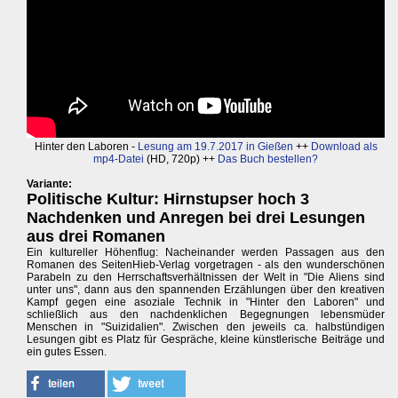
Hinter den Laboren -
Lesung am 19.7.2017 in Gießen
++
Download als
mp4-Datei
(HD, 720p) ++
Das Buch bestellen?
Variante:
Politische Kultur: Hirnstupser hoch 3
Nachdenken und Anregen bei drei Lesungen
aus drei Romanen
Ein kultureller Höhenflug: Nacheinander werden Passagen aus den
Romanen des SeitenHieb-Verlag vorgetragen - als den wunderschönen
Parabeln zu den Herrschaftsverhältnissen der Welt in "Die Aliens sind
unter uns", dann aus den spannenden Erzählungen über den kreativen
Kampf gegen eine asoziale Technik in "Hinter den Laboren" und
schließlich aus den nachdenklichen Begegnungen lebensmüder
Menschen in "Suizidalien". Zwischen den jeweils ca. halbstündigen
Lesungen gibt es Platz für Gespräche, kleine künstlerische Beiträge und
ein gutes Essen.