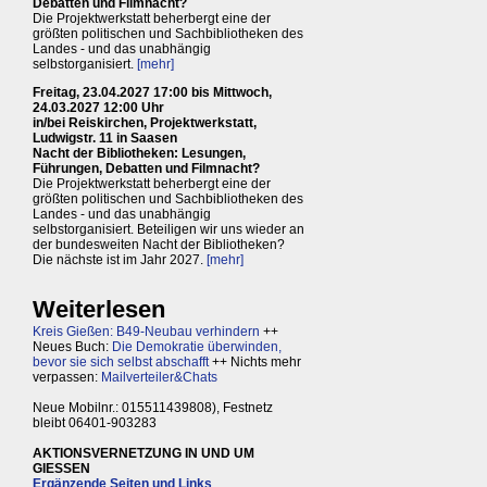
Debatten und Filmnacht?
Die Projektwerkstatt beherbergt eine der
größten politischen und Sachbibliotheken des
Landes - und das unabhängig
selbstorganisiert.
[mehr]
Freitag, 23.04.2027 17:00 bis Mittwoch,
24.03.2027 12:00 Uhr
in/bei Reiskirchen, Projektwerkstatt,
Ludwigstr. 11 in Saasen
Nacht der Bibliotheken: Lesungen,
Führungen, Debatten und Filmnacht?
Die Projektwerkstatt beherbergt eine der
größten politischen und Sachbibliotheken des
Landes - und das unabhängig
selbstorganisiert. Beteiligen wir uns wieder an
der bundesweiten Nacht der Bibliotheken?
Die nächste ist im Jahr 2027.
[mehr]
Weiterlesen
Kreis Gießen: B49-Neubau verhindern
++
Neues Buch:
Die Demokratie überwinden,
bevor sie sich selbst abschafft
++ Nichts mehr
verpassen:
Mailverteiler&Chats
Neue Mobilnr.: 015511439808), Festnetz
bleibt 06401-903283
AKTIONSVERNETZUNG IN UND UM
GIESSEN
Ergänzende Seiten und Links