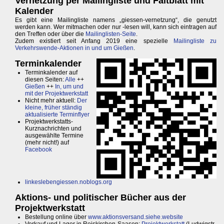
Vernetzung per Mailingliste und Faltblatt mit
Kalender
Es gibt eine Mailingliste namens „giessen-vernetzung“, die genutzt
werden kann. Wer mitmachen oder nur -lesen will, kann sich eintragen auf
den Treffen oder über die
Mailinglisten-Seite
.
Zudem existiert seit Anfang 2019 eine spezielle
Mailingliste zu
Verkehrswende-Aktionen in und um Gießen
.
Terminkalender
Terminkalender auf
diesen Seiten:
Alle
++
Gießen
++
In, um und
mit der Projektwerkstatt
Nicht mehr aktuell:
Der
kleine, früher ständig
aktualisierte Terminflyer
Projektwerkstatts-
Kurznachrichten und
ausgewählte Termine
(mehr nicht!) auf
Facebook
linkeslebengiessen.noblogs.org
Aktions- und politischer Bücher aus der
Projektwerkstatt
Bestellung online über
www.aktionsversand.siehe.website