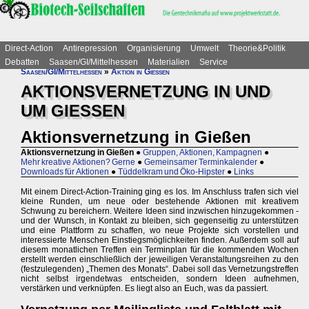
Direct-Action
Antirepression
Organisierung
Umwelt
Theorie&Politik
Debatten
Saasen/GI/Mittelhessen
Materialien
Service
Saasen/GI/Mittelhessen
»
Aktion in Gießen
AKTIONSVERNETZUNG IN UND
UM GIESSEN
Aktionsvernetzung in Gießen
Aktionsvernetzung in Gießen
●
Gruppen, Aktionen, Kampagnen
●
Mehr kreative Aktionen? Gerne
●
Gemeinsamer Terminkalender
●
Downloads für Aktionen
●
Tüddelkram und Öko-Hipster
●
Links
Mit einem Direct-Action-Training ging es los. Im Anschluss trafen sich viel
kleine Runden, um neue oder bestehende Aktionen mit kreativem
Schwung zu bereichern. Weitere Ideen sind inzwischen hinzugekommen -
und der Wunsch, in Kontakt zu bleiben, sich gegenseitig zu unterstützen
und eine Plattform zu schaffen, wo neue Projekte sich vorstellen und
interessierte Menschen Einstiegsmöglichkeiten finden. Außerdem soll auf
diesem monatlichen Treffen ein Terminplan für die kommenden Wochen
erstellt werden einschließlich der jeweiligen Veranstaltungsreihen zu den
(festzulegenden) „Themen des Monats“. Dabei soll das Vernetzungstreffen
nicht selbst irgendetwas entscheiden, sondern Ideen aufnehmen,
verstärken und verknüpfen. Es liegt also an Euch, was da passiert.