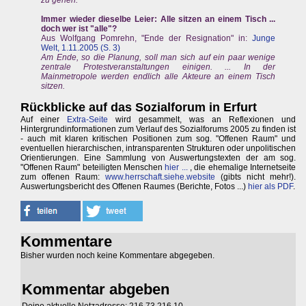
zu gehen.
Immer wieder dieselbe Leier: Alle sitzen an einem Tisch ...
doch wer ist "alle"?
Aus Wolfgang Pomrehn, "Ende der Resignation" in:
Junge
Welt, 1.11.2005 (S. 3)
Am Ende, so die Planung, soll man sich auf ein paar wenige
zentrale Protestveranstaltungen einigen. ... In der
Mainmetropole werden endlich alle Akteure an einem Tisch
sitzen.
Rückblicke auf das Sozialforum in Erfurt
Auf einer
Extra-Seite
wird gesammelt, was an Reflexionen und
Hintergrundinformationen zum Verlauf des Sozialforums 2005 zu finden ist
- auch mit klaren kritischen Positionen zum sog. "Offenen Raum" und
eventuellen hierarchischen, intransparenten Strukturen oder unpolitischen
Orientierungen. Eine Sammlung von Auswertungstexten der am sog.
"Offenen Raum" beteiligten Menschen
hier ...
, die ehemalige Internetseite
zum offenen Raum:
www.herrschaft.siehe.website
(gibts nicht mehr!).
Auswertungsbericht des Offenen Raumes (Berichte, Fotos ...)
hier als PDF
.
Kommentare
Bisher wurden noch keine Kommentare abgegeben.
Kommentar abgeben