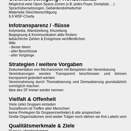
Möglichst viele Open-Space-Zonen (z.B. jedes Foyer, Domplatz ... )
Sprachübersetzungen, Gebärdendolmetscher
Materielle Gleichberechtigung
§ 6 WSF-Charta
Infotransparenz / -flüsse
Indymedia, Wandzeitung, Klozeitung
Begegnung & Kommunikation aktiv fördern
tatsächliche Zahlen & Ereignisse veröffentlichen
Wiki
- dieser Ideen
- aller Beschlüsse
- aller Vorgänge
Strategien / weitere Vorgaben
Dokumentation von Mechanismen mit Beispielen der Vereinbarung
Vereinbarungen werden Transparent beschlossen und können
transparent geändert werden
Vereinnahmung durch Thematisierung und Demaskierung grundsätzlich
unmöglich machen
Idee des SF immer wieder nennen
Vielfalt & Offenheit
Viele (alle) Gruppen einladen
Sozialforum ist Treffen aller Menschen
keine Privilegien für Gruppen(vertreter) & alle ansprechen
Große Organisationen sind weder Träger noch stehen sie ihre Labels vorn
Qualitätsmerkmale & Ziele