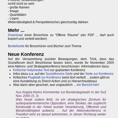
Prozess, Verabredungen
nicht/ nicht so sehr
- große Namen
- Image
- Quantitäten
- Logos
Widerständigkeit & Perspektivisches gleichzeitig stärken
Mehr ...
Download
einer Broschüre zu "Offene Räume" (als PDF ... darf auch
kopiert und verteilt werden)
Bestellseite
für Broschüren und Bücher zum Thema
Neue Konferenz
Auf der Versammlung sozialer Bewegungen, dem Trick, dass das
Sozialforum doch Beschlüsse fassen kann, wurde für November 2005
eine Aktions- und Strategiekonferenz beschlossen. Informationen dazu:
Kritischer Indymedia-Text
zur geplanten Konferenz
Infos dazu u.a. auf der
Sozialforums-Seite
und der
Seite zur Konferenz
Kritisches
Flugblatt zur Konferenz
(wird dort verteilt ... zudem gibt es
eine Ausstellung zu Direct-Action und zu Hierarchieabbau)
Was dann aber geschah, war unglaublich ...
ein Bericht hier
!
Aus Angela Kleins Kommentar zur Bundestagswahl in der SoZ
Nov. 2005 (S. 3)
Was heute zudem fehlt, ist ein strategisches Zentrum für
außerparlamentarische Opposition, eine Struktur, die zugleicht
Kontinuität in der Arbeit soziale Verankerung, Offenheit und
Bündnisfähigkeit aufweist. ... Auf der Aktionskonferenz in
Frankfurt wird es darauf ankommen, in dieser Richtung weiter