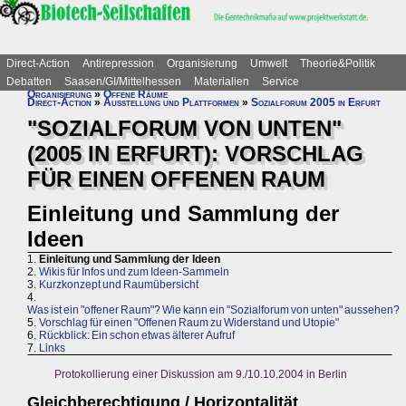
Direct-Action
Antirepression
Organisierung
Umwelt
Theorie&Politik
Debatten
Saasen/GI/Mittelhessen
Materialien
Service
Organisierung
»
Offene Räume
Direct-Action
»
Ausstellung und Plattformen
»
Sozialforum 2005 in Erfurt
"SOZIALFORUM VON UNTEN"
(2005 IN ERFURT): VORSCHLAG
FÜR EINEN OFFENEN RAUM
Einleitung und Sammlung der
Ideen
1.
Einleitung und Sammlung der Ideen
2.
Wikis für Infos und zum Ideen-Sammeln
3.
Kurzkonzept und Raumübersicht
4.
Was ist ein "offener Raum"? Wie kann ein "Sozialforum von unten" aussehen?
5.
Vorschlag für einen "Offenen Raum zu Widerstand und Utopie"
6.
Rückblick: Ein schon etwas älterer Aufruf
7.
Links
Protokollierung einer Diskussion am 9./10.10.2004 in Berlin
Gleichberechtigung / Horizontalität