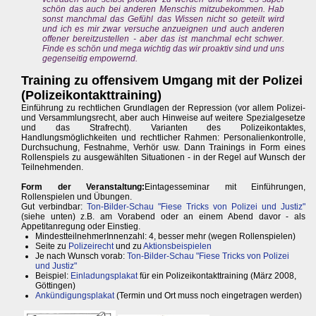
schön das auch bei anderen Menschis mitzubekommen. Hab
sonst manchmal das Gefühl das Wissen nicht so geteilt wird
und ich es mir zwar versuche anzueignen und auch anderen
offener bereitzustellen - aber das ist manchmal echt schwer.
Finde es schön und mega wichtig das wir proaktiv sind und uns
gegenseitig empowernd.
Training zu offensivem Umgang mit der Polizei
(Polizeikontakttraining)
Einführung zu rechtlichen Grundlagen der Repression (vor allem Polizei-
und Versammlungsrecht, aber auch Hinweise auf weitere Spezialgesetze
und das Strafrecht). Varianten des Polizeikontaktes,
Handlungsmöglichkeiten und rechtlicher Rahmen: Personalienkontrolle,
Durchsuchung, Festnahme, Verhör usw. Dann Trainings in Form eines
Rollenspiels zu ausgewählten Situationen - in der Regel auf Wunsch der
Teilnehmenden.
Form der Veranstaltung:
Eintagesseminar mit Einführungen,
Rollenspielen und Übungen.
Gut verbindbar:
Ton-Bilder-Schau "Fiese Tricks von Polizei und Justiz"
(siehe unten) z.B. am Vorabend oder an einem Abend davor - als
Appetitanregung oder Einstieg.
MindestteilnehmerInnenzahl: 4, besser mehr (wegen Rollenspielen)
Seite zu
Polizeirecht
und zu
Aktionsbeispielen
Je nach Wunsch vorab:
Ton-Bilder-Schau "Fiese Tricks von Polizei
und Justiz"
Beispiel:
Einladungsplakat
für ein Polizeikontakttraining (März 2008,
Göttingen)
Ankündigungsplakat
(Termin und Ort muss noch eingetragen werden)