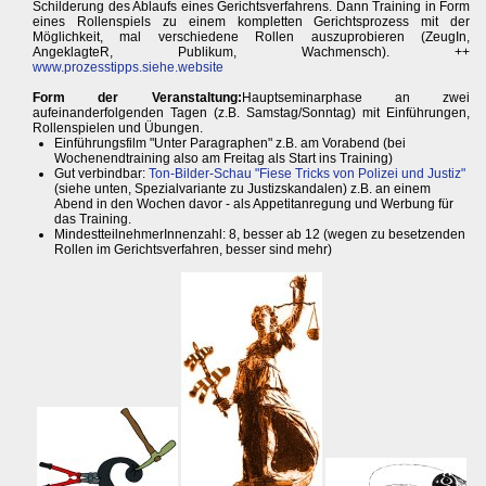
Schilderung des Ablaufs eines Gerichtsverfahrens. Dann Training in Form
eines Rollenspiels zu einem kompletten Gerichtsprozess mit der
Möglichkeit, mal verschiedene Rollen auszuprobieren (ZeugIn,
AngeklagteR, Publikum, Wachmensch). ++
www.prozesstipps.siehe.website
Form der Veranstaltung:
Hauptseminarphase an zwei
aufeinanderfolgenden Tagen (z.B. Samstag/Sonntag) mit Einführungen,
Rollenspielen und Übungen.
Einführungsfilm "Unter Paragraphen" z.B. am Vorabend (bei
Wochenendtraining also am Freitag als Start ins Training)
Gut verbindbar:
Ton-Bilder-Schau "Fiese Tricks von Polizei und Justiz"
(siehe unten, Spezialvariante zu Justizskandalen) z.B. an einem
Abend in den Wochen davor - als Appetitanregung und Werbung für
das Training.
MindestteilnehmerInnenzahl: 8, besser ab 12 (wegen zu besetzenden
Rollen im Gerichtsverfahren, besser sind mehr)