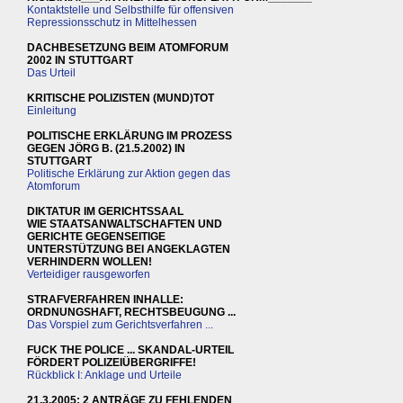
Kontaktstelle und Selbsthilfe für offensiven
Repressionsschutz in Mittelhessen
DACHBESETZUNG BEIM ATOMFORUM
2002 IN STUTTGART
Das Urteil
KRITISCHE POLIZISTEN (MUND)TOT
Einleitung
POLITISCHE ERKLÄRUNG IM PROZESS
GEGEN JÖRG B. (21.5.2002) IN
STUTTGART
Politische Erklärung zur Aktion gegen das
Atomforum
DIKTATUR IM GERICHTSSAAL
WIE STAATSANWALTSCHAFTEN UND
GERICHTE GEGENSEITIGE
UNTERSTÜTZUNG BEI ANGEKLAGTEN
VERHINDERN WOLLEN!
Verteidiger rausgeworfen
STRAFVERFAHREN INHALLE:
ORDNUNGSHAFT, RECHTSBEUGUNG ...
Das Vorspiel zum Gerichtsverfahren ...
FUCK THE POLICE ... SKANDAL-URTEIL
FÖRDERT POLIZEIÜBERGRIFFE!
Rückblick I: Anklage und Urteile
21.3.2005: 2 ANTRÄGE ZU FEHLENDEN