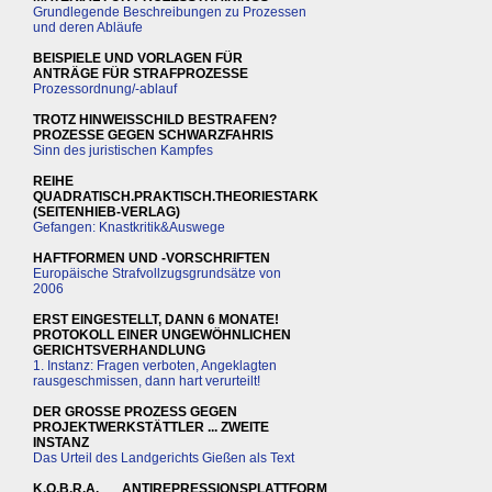
Grundlegende Beschreibungen zu Prozessen
und deren Abläufe
BEISPIELE UND VORLAGEN FÜR
ANTRÄGE FÜR STRAFPROZESSE
Prozessordnung/-ablauf
TROTZ HINWEISSCHILD BESTRAFEN?
PROZESSE GEGEN SCHWARZFAHRIS
Sinn des juristischen Kampfes
REIHE
QUADRATISCH.PRAKTISCH.THEORIESTARK
(SEITENHIEB-VERLAG)
Gefangen: Knastkritik&Auswege
HAFTFORMEN UND -VORSCHRIFTEN
Europäische Strafvollzugsgrundsätze von
2006
ERST EINGESTELLT, DANN 6 MONATE!
PROTOKOLL EINER UNGEWÖHNLICHEN
GERICHTSVERHANDLUNG
1. Instanz: Fragen verboten, Angeklagten
rausgeschmissen, dann hart verurteilt!
DER GROSSE PROZESS GEGEN
PROJEKTWERKSTÄTTLER ... ZWEITE
INSTANZ
Das Urteil des Landgerichts Gießen als Text
K.O.B.R.A.___ANTIREPRESSIONSPLATTFORM_______