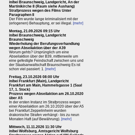
in/bei Braunschweig, Landgericht, An der
Martinikirche 8 (Raum siehe Aushang)
Strafprozess wegen des Films Unter
Paragraphen II
Der Film wurde lange kriminalisiert mit der
(erlogenen) Behauptung, er sei illegal.
[mehr]
Montag, 21.09.2026 09:15 Uhr
in/bei Braunschweig, Landgericht
Braunschweig
Wiederholung der Berufungsverhandlung
wegen Abseilaktion über der A39
Worum gehts? Ursprünglich um eine
Abseilaktion über der B39, mittlerweile um
eine gefestigte Feindschaft zwischen uns und
der Staatsanwaltschaft Braunschweig Es ist
schon viel passiert: 1.
[mehr]
Freitag, 23.10.2026 08:00 Uhr
in/bei Frankfurt (Main), Landgericht
Frankfurt am Main, Hammelsgasse 1 (Saal
17, 1. Stock)
Prozess wegen Abseilaktion am 26.10.2020
über A5
In der ersten Instanz im Strafprozess wegen
einer Abseilaktion am 26.10.2020 über der A5
bei Frankfurt Zeppelinheim wurden
drakonische Strafen verhängt - bis zu neun
Monaten Haft (auf Bewährung).
[mehr]
Mittwoch, 11.11.2026 11:30 Uhr
in/bei Wolfsburg, Amtsgericht Wolfsburg