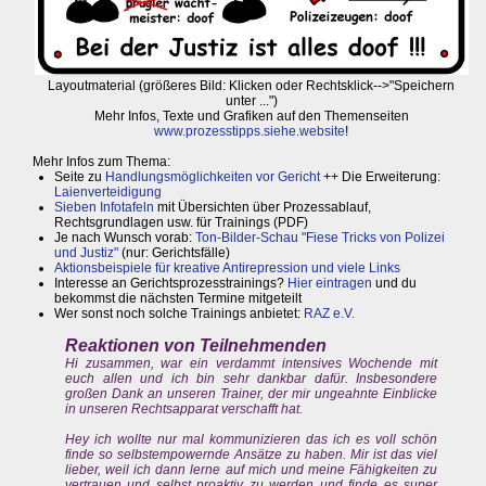
Layoutmaterial (größeres Bild: Klicken oder Rechtsklick-->"Speichern
unter ...")
Mehr Infos, Texte und Grafiken auf den Themenseiten
www.prozesstipps.siehe.website
!
Mehr Infos zum Thema:
Seite zu
Handlungsmöglichkeiten vor Gericht
++ Die Erweiterung:
Laienverteidigung
Sieben Infotafeln
mit Übersichten über Prozessablauf,
Rechtsgrundlagen usw. für Trainings (PDF)
Je nach Wunsch vorab:
Ton-Bilder-Schau "Fiese Tricks von Polizei
und Justiz"
(nur: Gerichtsfälle)
Aktionsbeispiele für kreative Antirepression und viele Links
Interesse an Gerichtsprozesstrainings?
Hier eintragen
und du
bekommst die nächsten Termine mitgeteilt
Wer sonst noch solche Trainings anbietet:
RAZ e.V.
Reaktionen von Teilnehmenden
Hi zusammen, war ein verdammt intensives Wochende mit
euch allen und ich bin sehr dankbar dafür. Insbesondere
großen Dank an unseren Trainer, der mir ungeahnte Einblicke
in unseren Rechtsapparat verschafft hat.
Hey ich wollte nur mal kommunizieren das ich es voll schön
finde so selbstempowernde Ansätze zu haben. Mir ist das viel
lieber, weil ich dann lerne auf mich und meine Fähigkeiten zu
vertrauen und selbst proaktiv zu werden und finde es super