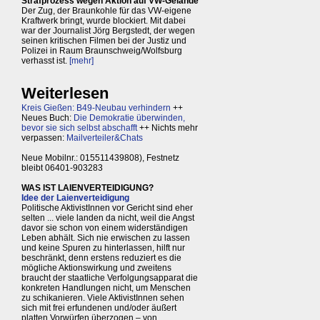
Strafprozess wegen Aktion auf VW-Gelände
Der Zug, der Braunkohle für das VW-eigene
Kraftwerk bringt, wurde blockiert. Mit dabei
war der Journalist Jörg Bergstedt, der wegen
seinen kritischen Filmen bei der Justiz und
Polizei in Raum Braunschweig/Wolfsburg
verhasst ist.
[mehr]
Weiterlesen
Kreis Gießen: B49-Neubau verhindern
++
Neues Buch:
Die Demokratie überwinden,
bevor sie sich selbst abschafft
++ Nichts mehr
verpassen:
Mailverteiler&Chats
Neue Mobilnr.: 015511439808), Festnetz
bleibt 06401-903283
WAS IST LAIENVERTEIDIGUNG?
Idee der Laienverteidigung
Politische AktivistInnen vor Gericht sind eher
selten ... viele landen da nicht, weil die Angst
davor sie schon von einem widerständigen
Leben abhält. Sich nie erwischen zu lassen
und keine Spuren zu hinterlassen, hilft nur
beschränkt, denn erstens reduziert es die
mögliche Aktionswirkung und zweitens
braucht der staatliche Verfolgungsapparat die
konkreten Handlungen nicht, um Menschen
zu schikanieren. Viele AktivistInnen sehen
sich mit frei erfundenen und/oder äußert
platten Vorwürfen überzogen – von