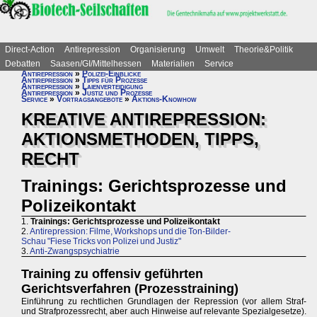
Direct-Action
Antirepression
Organisierung
Umwelt
Theorie&Politik
Debatten
Saasen/GI/Mittelhessen
Materialien
Service
Antirepression
»
Polizei-Einblicke
Antirepression
»
Tipps für Prozesse
Antirepression
»
Laienverteidigung
Antirepression
»
Justiz und Prozesse
Service
»
Vortragsangebote
»
Aktions-Knowhow
KREATIVE ANTIREPRESSION:
AKTIONSMETHODEN, TIPPS,
RECHT
Trainings: Gerichtsprozesse und
Polizeikontakt
1.
Trainings: Gerichtsprozesse und Polizeikontakt
2.
Antirepression: Filme, Workshops und die Ton-Bilder-
Schau "Fiese Tricks von Polizei und Justiz"
3.
Anti-Zwangspsychiatrie
Training zu offensiv geführten
Gerichtsverfahren (Prozesstraining)
Einführung zu rechtlichen Grundlagen der Repression (vor allem Straf-
und Strafprozessrecht, aber auch Hinweise auf relevante Spezialgesetze).