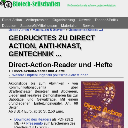
Direct-Action
Antirepression
Organisierung
Umwelt
Theorie&Politik
Debatten
Saasen/GI/Mittelhessen
Materialien
Service
Direct-Action
»
Materialien & Support
»
Gedrucktes (Bücher ...)
GEDRUCKTES ZU DIRECT
ACTION, ANTI-KNAST,
GENTECHNIK ...
Direct-Action-Reader und -Hefte
1.
Direct-Action-Reader und -Hefte
2.
Weitere Empfehlungen für politische Aktivist innen
Aktionstipps bis zum Abwinken - von
Kommunikationsguerilla über
Straßentheater, Besetzen und Blockieren,
Lieder und kreatives Demonstrieren bis zur
Sabotage und Gewaltfrage. Mit einem
grundlegenen Einleitungskapitel. A4, 68
Seiten.
Ab 3 St. 4 Euro, ab 10 St. 2,50 Euro.
Download des Readers
als PDF (19,2
MB) ++
Presseinfo
zum Erscheinen des
Readers (13.12.2008)