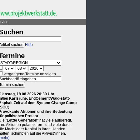
rvice
Suchen
Hilfe
Termine
vergangene Termine anzeigen
Dienstag, 18.08.2026 20:30 Uhr
in/bei Karlsruhe, EndCement/Wald-statt-
Asphalt-Zelt auf dem System Change Camp
(SCC)
Provokante Aktionen und ihre Bedeutung
für politischen Protest
Die "Letzte Generation" hat viele aufgeregt.
Ihre Aktionen polarisieren - und viele derer,
die Macht oder Kapital in ihren Händen
halten, schimpfen auf die Aktivist*innen.
[mehr]