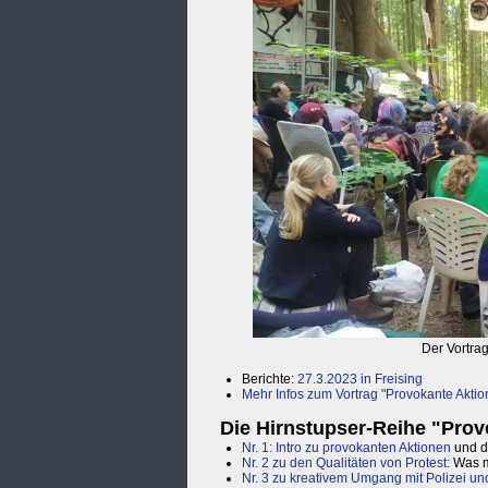
Der Vortra
Berichte:
27.3.2023 in Freising
Mehr Infos zum Vortrag "Provokante Aktio
Die Hirnstupser-Reihe "Prov
Nr. 1: Intro zu provokanten Aktionen
und d
Nr. 2 zu den Qualitäten von Protest:
Was ma
Nr. 3 zu kreativem Umgang mit Polizei und