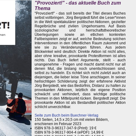
"Provoziert!" - das aktuelle Buch zum
Thema
"Provoziert!" - das soll bereits der Titel dieses Buches
selbst vollbringen. Jörg Bergstedt führt die Leser*innen
in die Welt spektakulärer politischer Aktionen, gezielter
Regelbrüche und zivilen Ungehorsams. Auf Basis
soziologischer und herrschaftstheoretischer
Überlegungen sowie an etlichen konkreten
Fallbeispielen zeigt er auf, welche Bedeutung solchen
Interventionen in den öffentlichen Raum zukommt und
wie sie zu Veränderungen führen. Aus jedem
Blickwinkel wird deutlich: Direkte Aktion ist nicht alles,
aber ohne kreative, provokante Protestformen ist alles
nichts. Das Buch liefert Argumente, stellt - auch
unangenehme - Fragen und macht damit nicht nur all
denen Mut, die bislang noch unentschlossen sind,
selbst zu handeln. Es richtet sich nicht zuletzt auch an
diejenigen, die lieber leise Töne anschlagen. In seiner
hellsichtigen Schilderung zeigt der erfahrene Aktivist
Jörg Bergstedt, wie das Bedürfnis, Distanz zu halten zu
provokanten Aktionen, letztlich die eigene Position
schwächt und verhindert, dass wichtige politische
Themen in den Mittelpunkt rücken. Bergstedt zeigt: Die
provokante Aktion ist als Bestandteil politischer Aktion
schlicht unverzichtbar.
Seite zum Buch beim Buechner-Verlag
150 Seiten, 14,5 x 20,5 cm mit vielen Bildern,
erschienen im Februar 2023
ISBN 978-3-96317-347-9 (Print): 19 €
ISBN 978-3-96317-904-4 (ePDF): 14,99 €