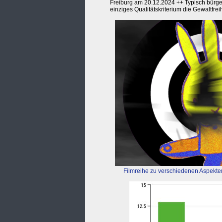
Freiburg am 20.12.2024 ++ Typisch bürge
einziges Qualitätskriterium die Gewaltfrei
Filmreihe zu verschiedenen Aspekte