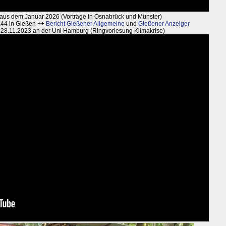
rn aus dem Januar 2026 (Vorträge in Osnabrück und Münster)
44 in Gießen ++
Bericht Gießener Allgemeine
und
Gießener Anzeiger
 28.11.2023 an der Uni Hamburg (Ringvorlesung Klimakrise)