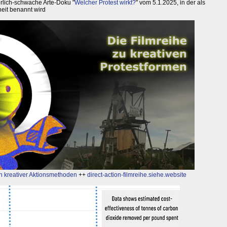
rlich-schwache Arte-Doku "
Welcher Protest wirkt?
" vom 5.1.2025, in der als
heit benannt wird
n kreativer Aktionsmethoden
++
direct-action-filmreihe.siehe.website