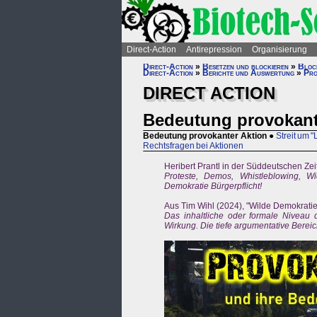
Direct-Action
Antirepression
Organisierung
Direct-Action
»
Besetzen und blockieren
»
Bloc
Direct-Action
»
Berichte und Auswertung
»
Pro
DIRECT ACTION
Bedeutung provokant
Bedeutung provokanter Aktion
●
Streit um 
Rechtsfragen bei Aktionen
Heribert Prantl in der Süddeutschen Ze
Proteste, Demos, Whistleblowing, W
Demokratie Bürgerpflicht!
Aus Tim Wihl (2024), "Wilde Demokratie
Das inhaltliche oder formale Niveau d
Wirkung. Die tiefe argumentative Bereic