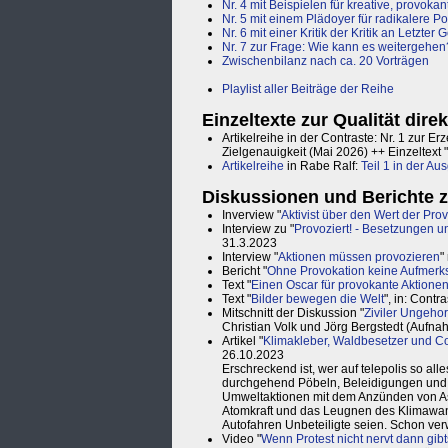
Nr. 4 mit Beispielen für kreative, provoka
Nr. 5 mit einem Plädoyer für radikalere Po
Nr. 6 mit einer Kritik der Kritik an Letzter
Nr. 7 zur Frage: Wie kann es weitergehen
Zwischenbilanz nach ca. 20 Vorträgen
Playlist aller Beiträge der Reihe
Einzeltexte zur Qualität dire
Artikelreihe in der Contraste: Nr. 1 zur 
Zielgenauigkeit (Mai 2026) ++ Einzeltext "
Artikelreihe
in Rabe Ralf:
Teil 1 in der Au
Diskussionen und Berichte
Inverview "
Aktivist über den Wert der Pro
Interview zu "
Provoziert! - Besetzungen un
31.3.2023
Interview "
Aktionen müssen provozieren
"
Bericht "
Ohne Provokation keine Aufmerk
Text "
Einen Oscar für provokante Aktione
Text "
Bilder bewegen die Welt
", in: Cont
Mitschnitt der Diskussion "
Ziviler Ungehor
Christian Volk und Jörg Bergstedt (Auf
Artikel "
Klimakleber, Waldbesetzer und Co.
26.10.2023
Erschreckend ist, wer auf telepolis so al
durchgehend Pöbeln, Beleidigungen und 
Umweltaktionen mit dem Anzünden von A
Atomkraft und das Leugnen des Klimawan
Autofahren Unbeteiligte seien. Schon ve
Video "
Wenn Protest nicht nervt dann gibt