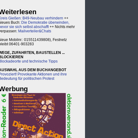
Weiterlesen
Kreis Gießen: B49-Neubau verhindern
++
Neues Buch:
Die Demokratie überwinden,
bevor sie sich selbst abschafft
++ Nichts mehr
verpassen:
Mailverteiler&Chats
Neue Mobilnr.: 015511439808), Festnetz
bleibt 06401-903283
WEGE, ZUFAHRTEN, BAUSTELLEN ...
BLOCKIEREN
Blockadeorte und technische Tipps
AUSWAHL AUS DEM BUCHANGEBOT
Provoziert! Provokante Aktionen und ihre
Bedeutung für politischen Protest
Werbung