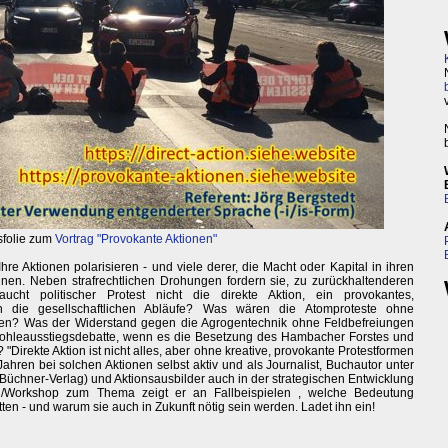
folie zum
Vortrag "Provokante Aktionen"
Ihre Aktionen polarisieren - und viele derer, die Macht oder Kapital in ihren
innen. Neben strafrechtlichen Drohungen fordern sie, zu zurückhaltenderen
ucht politischer Protest nicht die direkte Aktion, ein provokantes,
in die gesellschaftlichen Abläufe? Was wären die Atomproteste ohne
en? Was der Widerstand gegen die Agrogentechnik ohne Feldbefreiungen
ohleausstiegsdebatte, wenn es die Besetzung des Hambacher Forstes und
Direkte Aktion ist nicht alles, aber ohne kreative, provokante Protestformen
5 Jahren bei solchen Aktionen selbst aktiv und als Journalist, Buchautor unter
(Büchner-Verlag) und Aktionsausbilder auch in der strategischen Entwicklung
rag/Workshop zum Thema zeigt er an Fallbeispielen , welche Bedeutung
ten - und warum sie auch in Zukunft nötig sein werden. Ladet ihn ein!