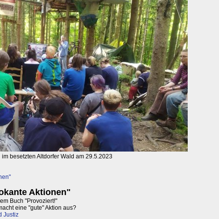
g im besetzten Altdorfer Wald am 29.5.2023
nen"
okante Aktionen"
em Buch "Provoziert!"
cht eine "gute" Aktion aus?
 Justiz