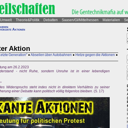
Umwelt
Theorie&Politik
Debatten
Saasen/GI/Mittelhessen
Materialien
Se
kieren
vokante Aktionen
er Aktion
"Letzte Generation"
●
Abseilen über Autobahnen
●
Hetze gegen die Aktionen
●
itung am 26.2.2023
iderstand - nicht Ruhe, sondern Unruhe ist in einer lebendigen
"
es Widerspruchs steht indes nicht in direktem Verhältnis zu seiner
herung einer Debatte kann politisch völlig folgenlos bleiben.
(S. 17)