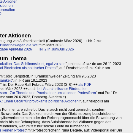
nte Aktionen
sitionen
 Generation
?
kter Aktionen
Erzeugung von Aufmerksamkeit (Contraste März 2026) ++ Nr. 2 zur
Bilder bewegen die Welt
" im März 2023
sgabe April/Mai 2026
++
Teil 2 in Juni/Juli 2026
 zum Thema
vokation: Das Schlimmste ist, egal zu sein
", online auf: taz.de am 26.11.2023
d Blockaden als politischer Protest
", auf: Deutschlandfunk Kultur am
 mit Jörg Bergstedt, in: Braunschweiger Zeitung am 9.5.2023
samkeit
", in: FR am 18.1.2023
n
", in: Der Rabe Ralf Februar/März 2023 (S. 6) ++
als PDF
raste März 2023 ++ auch
bei Anarchistischer Förderation
sam - Zur Theorie und Praxis einer umstrittenen Protestform
" mut Prof. Dr.
nahme vom 26.6.2023, Domberg-Akademie)
: Einen Oscar für provokante politische Aktionen!
", auf: telepolis am
les Kommentare schreibt. Das ist auch nicht bunt gemischt, sondern
Schwurbeln. Das Spektrum reicht von der Gleichsetzung beschriebener
sylbewerberheimen oder der Reichsprogromnacht über die Bewerbung von
dels bis zur Behauptung, dass Autofahrende bei Aktionen gegen das
rwunderlich, warum fast nur solche Leute da rumhängen.
s keinen Protest
" mit Protestforscherin Nina Degele, auf: Videoportal der Uni