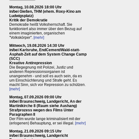
Montag, 10.08.2026 18:00 Uhr
in/bei Gießen, THM (ehem. Roxy-Kino am
Ludwigsplatz)
Kritik der Demokratie
Demokratie heißt Volksherrschaft. Sie
funktioniert also immer über den Bezug auf
einem imaginierten, organischen
"Volkskörper".
[mehr]
Mittwoch, 19.08.2026 14:30 Uhr
in/bei Karlsruhe, EndCement/Wald-statt-
Asphalt-Zelt auf dem System Change Camp
(SCC)
Kreative Antirepression
Die Begegnung mit Polizei, Justiz und
anderen Repressionsorganen ist
unangenehm - und soll es auch sein, da es
um Einschüchterung und Strafe geht. Es
macht Sinn, sich vor Repression zu schützen.
[mehr]
Montag, 07.09.2026 09:00 Uhr
in/bei Braunschweig, Landgericht, An der
Martinikirche 8 (Raum siehe Aushang)
Strafprozess wegen des Films Unter
Paragraphen II
Der Film wurde lange kriminalisiert mit der
(erlogenen) Behauptung, er sei illegal.
[mehr]
Montag, 21.09.2026 09:15 Uhr
in/bei Braunschweig, Landgericht