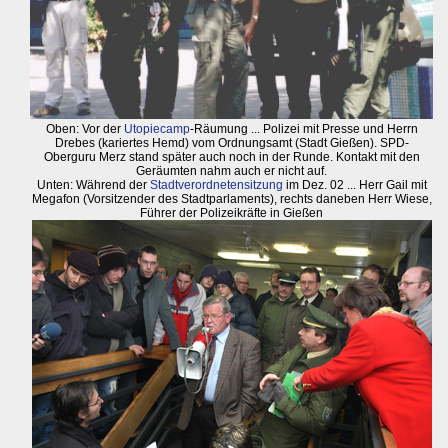
Oben: Vor der
Utopiecamp
-Räumung ... Polizei mit Presse und Herrn
Drebes (kariertes Hemd) vom Ordnungsamt (Stadt Gießen). SPD-
Oberguru Merz stand später auch noch in der Runde. Kontakt mit den
Geräumten nahm auch er nicht auf.
Unten: Während der
Stadtverordnetensitzung
im Dez. 02 ... Herr Gail mit
Megafon (Vorsitzender des Stadtparlaments), rechts daneben Herr Wiese,
Führer der Polizeikräfte in Gießen