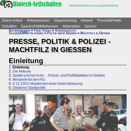
Direct-Action
Antirepression
Organisierung
Umwelt
Theorie&Politik
Debatten
Saasen/GI/Mittelhessen
Materialien
Service
Antirepression
»
Fiese Tricks
»
Vorgeschichte
Saasen/GI/Mittelhessen
»
Politik in/um Gießen
»
Machtfilz in Gießen
PRESSE, POLITIK & POLIZEI -
MACHTFILZ IN GIESSEN
Einleitung
1.
Einleitung
2.
Die Akteure
3.
Spalte und herrsche ... Polizei- und Politiktaktiken in Gießen
4.
Beispiele für den Filz
5.
9.12.2003: Mutationen einer Gedichtelesung
6.
Gießener Stadtpolitik